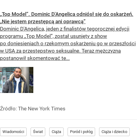
„Top Model”. Dominic D'Angelica odniósł się do oskarżeń.
„Nie jestem przestępcą ani oprawcą”
Dominic D'Angelica, jeden z finalistów tegorocznej edycji
programu „Top Model”, został usunięty z show
po doniesieniach o rzekomym oskarżeniu go w przeszłości
w USA za przestępstwo seksualne. Teraz mężczyzna
postanowił skomentować te...
Źródło:
The New York Times
Wiadomości
Świat
Ciąża
Poród i połóg
Ciąża i dziecko