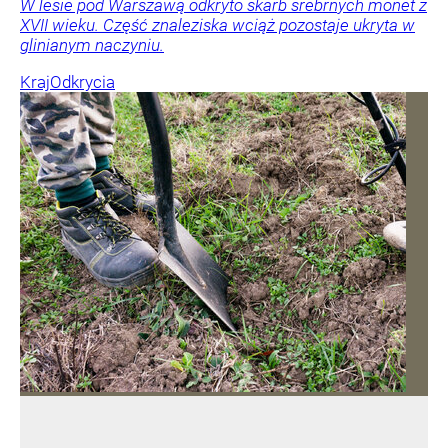
W lesie pod Warszawą odkryto skarb srebrnych monet z
XVII wieku. Część znaleziska wciąż pozostaje ukryta w
glinianym naczyniu.
Kraj
Odkrycia