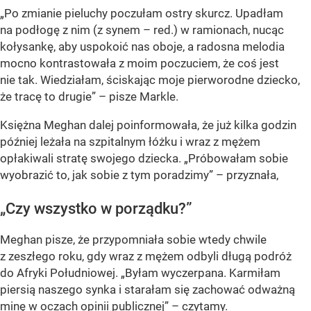
„Po zmianie pieluchy poczułam ostry skurcz. Upadłam
na podłogę z nim (z synem – red.) w ramionach, nucąc
kołysankę, aby uspokoić nas oboje, a radosna melodia
mocno kontrastowała z moim poczuciem, że coś jest
nie tak. Wiedziałam, ściskając moje pierworodne dziecko,
że tracę to drugie”
– pisze Markle.
Księżna Meghan dalej poinformowała, że już kilka godzin
później leżała na szpitalnym łóżku i wraz z mężem
opłakiwali stratę swojego dziecka.
„Próbowałam sobie
wyobrazić to, jak sobie z tym poradzimy”
– przyznała,
„Czy wszystko w porządku?”
Meghan pisze, że przypomniała sobie wtedy chwile
z zeszłego roku, gdy wraz z mężem odbyli długą podróż
do Afryki Południowej. „Byłam wyczerpana. Karmiłam
piersią naszego synka i starałam się zachować odważną
minę w oczach opinii publicznej” – czytamy.