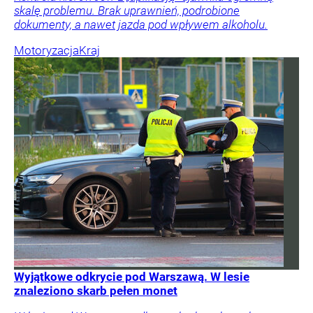
skalę problemu. Brak uprawnień, podrobione
dokumenty, a nawet jazda pod wpływem alkoholu.
Motoryzacja
Kraj
Wyjątkowe odkrycie pod Warszawą. W lesie
znaleziono skarb pełen monet