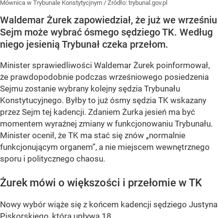
Mównica w Trybunale Konstytycjnym
/ Źródło:
trybunal.gov.pl
Waldemar Żurek zapowiedział, że już we wrześniu
Sejm może wybrać ósmego sędziego TK. Według
niego jesienią Trybunał czeka przełom.
Minister sprawiedliwości Waldemar Żurek poinformował,
że
prawdopodobnie podczas wrześniowego posiedzenia
Sejmu
zostanie wybrany kolejny sędzia Trybunału
Konstytucyjnego. Byłby to już
ósmy sędzia TK wskazany
przez Sejm tej kadencji
. Zdaniem Żurka jesień ma być
momentem wyraźnej zmiany w funkcjonowaniu Trybunału.
Minister ocenił, że TK ma stać się znów
„normalnie
funkcjonującym organem”
, a nie miejscem wewnętrznego
sporu i politycznego chaosu.
Żurek mówi o większości i przełomie w TK
Nowy wybór wiąże się z końcem kadencji sędziego
Justyna
Piskorskiego
, która upływa
18...