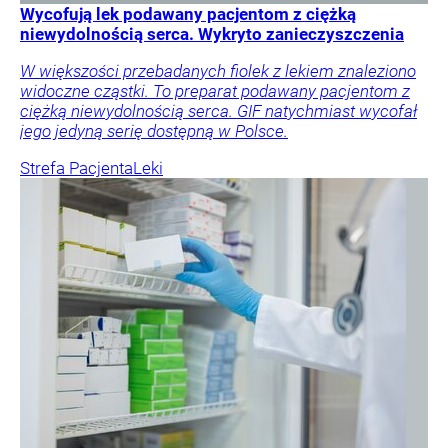
Wycofują lek podawany pacjentom z ciężką
niewydolnością serca. Wykryto zanieczyszczenia
W większości przebadanych fiolek z lekiem znaleziono
widoczne cząstki. To preparat podawany pacjentom z
ciężką niewydolnością serca. GIF natychmiast wycofał
jego jedyną serię dostępną w Polsce.
Strefa Pacjenta
Leki