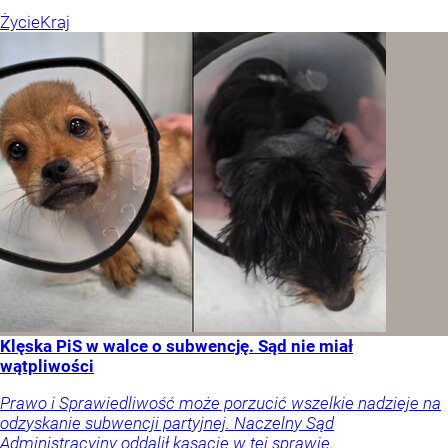
Życie
Kraj
Klęska PiS w walce o subwencję. Sąd nie miał
wątpliwości
Prawo i Sprawiedliwość może porzucić wszelkie nadzieje na
odzyskanie subwencji partyjnej. Naczelny Sąd
Administracyjny oddalił kasację w tej sprawie.