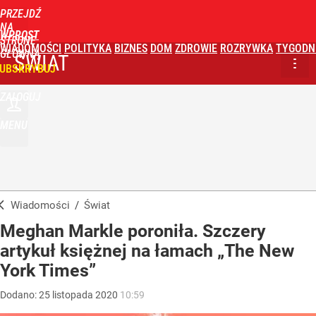
PRZEJDŹ
NA
WPROST
STRONĘ
WIADOMOŚCI
POLITYKA
BIZNES
DOM
ZDROWIE
ROZRYWKA
TYGODN
GŁÓWNĄ
ŚWIAT
UBSKRYBUJ
ZALOGUJ
MENU
Wiadomości
/
Świat
Meghan Markle poroniła. Szczery
artykuł księżnej na łamach „The New
York Times”
Dodano:
25
listopada
2020
10:59