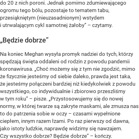
do 20 z nich poroni. Jednak pomimo zdumiewającego
ogromu tego bólu, pozostaje to tematem tabu,
przesiąkniętym (nieuzasadnionym) wstydem
i utrwalającym cykl samotnej żałoby” – czytamy.
„Będzie dobrze”
Na koniec Meghan wysyła promyk nadziei do tych, którzy
spędzają święta oddaleni od rodzin z powodu pandemii
koronawirusa. „Choć możemy się z tym nie zgodzić, mimo
że fizycznie jesteśmy od siebie daleko, prawda jest taka,
że jesteśmy połączeni bardziej niż kiedykolwiek z powodu
wszystkiego, co indywidualnie i zbiorowo przeszliśmy
w tym roku” – pisze. „Przystosowujemy się do nowej
normy, w której twarze są zakryte maskami, ale zmusza nas
to do patrzenia sobie w oczy – czasami wypełnione
ciepłem, innym razem łzami. Po raz pierwszy od dawna,
jako istoty ludzkie, naprawdę widzimy się nawzajem.
Czy wszystko dobrze? Będzie dobrze” – kończy.