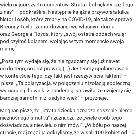
wielu najgorszych momentów. Strata i ból nękały każdego
z nas” – podkreśliła. Następnie księżna przywołała kilka
historii osób, które zmarły na COVID-19, ale także sprawę
Breonny Taylor zamordowanej we własnym domu
oraz George'a Floyda, który „swój ostatni oddech wziął
pod czyimś kolanem, wołając w tym momencie swoją
mamę”.
„Poza tym wydaje się, że nie zgadzamy się już nawet
co do tego, co jest prawdą (...) Jesteśmy spolaryzowani
w kontekście tego, czy fakt jest rzeczywiście faktem” –
pisze. „Ta polaryzacja, w połączeniu z izolacją społeczną
wymaganą do walki z pandemią, sprawiła, że czujemy się
bardziej samotni niż kiedykolwiek” – przyznaje.
Meghan pisze, że „utrata dziecka oznacza noszenie niemal
nieznośnego smutku” i zaznacza, że „wiele osób tego
doświadcza, a niewielu o nim mówi”. „W bólu po naszej
stracie, mój mąż i ja odkryliśmy, że w sali 100 kobiet od 10