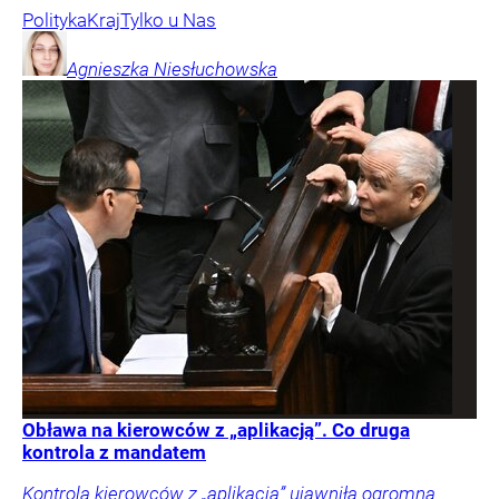
Polityka
Kraj
Tylko u Nas
Agnieszka
Niesłuchowska
Obława na kierowców z „aplikacją”. Co druga
kontrola z mandatem
Kontrola kierowców z „aplikacją” ujawniła ogromną