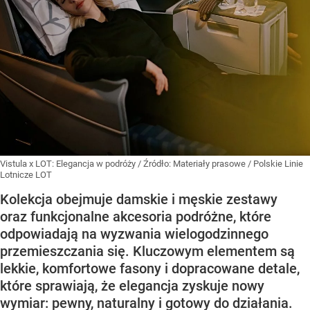
Vistula x LOT: Elegancja w podróży
/ Źródło:
Materiały prasowe
/
Polskie Linie
Lotnicze LOT
Kolekcja obejmuje damskie i męskie zestawy
oraz funkcjonalne akcesoria podróżne, które
odpowiadają na wyzwania wielogodzinnego
przemieszczania się. Kluczowym elementem są
lekkie, komfortowe fasony i dopracowane detale,
które sprawiają, że elegancja zyskuje nowy
wymiar: pewny, naturalny i gotowy do działania.