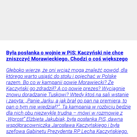
Była posłanka o wojnie w PiS: Kaczyński nie chce
zniszczyć Morawieckiego. Chodzi o coś większego
Głęboko wierzę, że oni wciąż mogą znaleźć powód, dla
którego warto usiąść do stołu i pojechać w Polskę
razem. Bo co w kampanii powie Morawiecki? Że
Kaczyński go zdradził? A co powie prezes? Wyciągnie
znowu doradzanie Tuskowi? Wtedy ktoś na sali wstanie
i zapyta: „Panie Jarku, a jak brał go pan na premiera, to
pan o tym nie wiedział?”. Ta kampania w rozbiciu będzie
dla nich obu niezwykle trudna – mówi w rozmowie z
„Wprost” Elżbieta Jakubiak, była posłanka PiS, dawna
współpracowniczka Jarosława Kaczyńskiego i była
szefowa Gabinetu Prezydenta RP Lecha Kaczyńskiego.