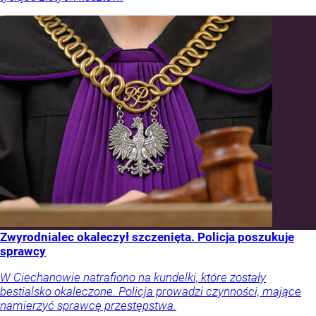
Zwyrodnialec okaleczył szczenięta. Policja poszukuje
sprawcy
W Ciechanowie natrafiono na kundelki, które zostały
bestialsko okaleczone. Policja prowadzi czynności, mające
namierzyć sprawcę przestępstwa.