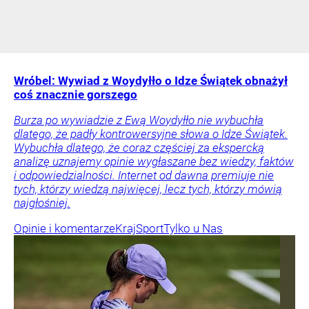
Wróbel: Wywiad z Woydyłło o Idze Świątek obnażył
coś znacznie gorszego
Burza po wywiadzie z Ewą Woydyłło nie wybuchła
dlatego, że padły kontrowersyjne słowa o Idze Świątek.
Wybuchła dlatego, że coraz częściej za ekspercką
analizę uznajemy opinie wygłaszane bez wiedzy, faktów
i odpowiedzialności. Internet od dawna premiuje nie
tych, którzy wiedzą najwięcej, lecz tych, którzy mówią
najgłośniej.
Opinie i komentarze
Kraj
Sport
Tylko u Nas