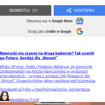
SKOMENTUJ
UDOSTĘPNIJ
2
Obserwuj nas
w
Google News
Dodaj jako
źródło w Google
Nawrocki ma szansę na drugą kadencję? Tak ocenili
go Polacy. Sondaż dla „Wprost”
Blisko 39 proc. Polek i Polaków deklaruje, że ponownie
zagłosowałoby na Karola Nawrockiego w wyborach
prezydenckich – wynika z sondażu SW Research dla
„Wprost”. Grupa krytyków głowy państwa jest liczniejsza.
Sondaże
Kraj
Tylko u Nas
Polityka
Opinie i komentarze
Magdalena
Frindt