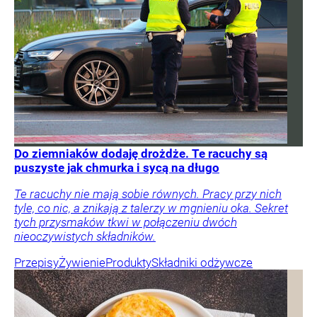
Do ziemniaków dodaję drożdże. Te racuchy są
puszyste jak chmurka i sycą na długo
Te racuchy nie mają sobie równych. Pracy przy nich
tyle, co nic, a znikają z talerzy w mgnieniu oka. Sekret
tych przysmaków tkwi w połączeniu dwóch
nieoczywistych składników.
Przepisy
Żywienie
Produkty
Składniki odżywcze