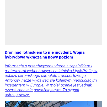
Dron nad lotniskiem to nie incydent. Wojna
hybrydowa wkracza na nowy poziom
Informacja o przechwyceniu drona z zapalnikiem i
materiałami wybuchowymi na lotnisku Lipsk/Halle, w
pobliżu ukraińskiego samolotu transportowego
Antonow, może wydawać się kolejnym niepokojącym
incydentem w Europie. W mojej ocenie jest jednak
czymś znacznie poważniejszym. To sygnał
ostrzegawczy.