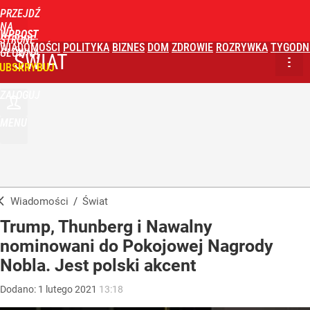
PRZEJDŹ
NA
WPROST
STRONĘ
WIADOMOŚCI
POLITYKA
BIZNES
DOM
ZDROWIE
ROZRYWKA
TYGODN
GŁÓWNĄ
ŚWIAT
UBSKRYBUJ
ZALOGUJ
MENU
Wiadomości
/
Świat
Trump, Thunberg i Nawalny
nominowani do Pokojowej Nagrody
Nobla. Jest polski akcent
Dodano:
1
lutego
2021
13:18