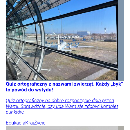
Quiz ortograficzny z nazwami zwierząt. Każdy „byk”
to powód do wstydu!
Quiz ortograficzny na dobre rozpoczęcie dnia przed
Wami. Sprawdźcie, czy uda Wam się zdobyć komplet
punktów.
Edukacja
Kraj
Życie