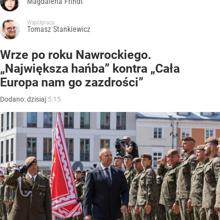
Magdalena Frindt
Współpraca:
Tomasz Stankiewicz
Wrze po roku Nawrockiego.
„Największa hańba” kontra „Cała
Europa nam go zazdrości”
Dodano:
dzisiaj
5:15