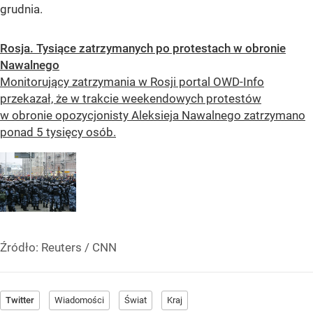
grudnia.
Rosja. Tysiące zatrzymanych po protestach w obronie
Nawalnego
Monitorujący zatrzymania w Rosji portal OWD-Info
przekazał, że w trakcie weekendowych protestów
w obronie opozycjonisty Aleksieja Nawalnego zatrzymano
ponad 5 tysięcy osób.
Źródło:
Reuters
/
CNN
Twitter
Wiadomości
Świat
Kraj