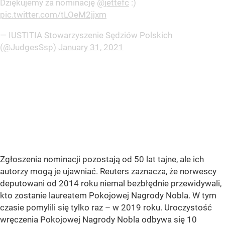
Dziękujemy za nominację
@jettefc
:)
pic.twitter.com/tLOeM2jjxm
— IUSTITIA Stowarzyszenie Sędziów Polskich
(@JudgesSsp)
January 31, 2021
Zgłoszenia nominacji pozostają od 50 lat tajne, ale ich
autorzy mogą je ujawniać. Reuters zaznacza, że norwescy
deputowani od 2014 roku niemal bezbłędnie przewidywali,
kto zostanie laureatem Pokojowej Nagrody Nobla. W tym
czasie pomylili się tylko raz – w 2019 roku. Uroczystość
wręczenia Pokojowej Nagrody Nobla odbywa się 10