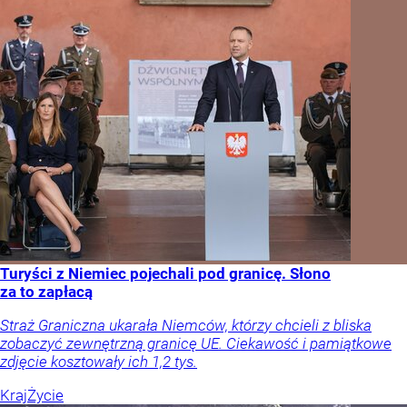
Turyści z Niemiec pojechali pod granicę. Słono
za to zapłacą
Straż Graniczna ukarała Niemców, którzy chcieli z bliska
zobaczyć zewnętrzną granicę UE. Ciekawość i pamiątkowe
zdjęcie kosztowały ich 1,2 tys.
Kraj
Życie