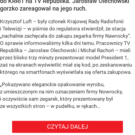
do KRRiT na TV Republika. Jarosław Olechowski
gorzko zareagował na jego ruch.
Krzysztof Luft – były członek Krajowej Rady Radiofonii
i Telewizji – w piśmie do regulatora stwierdził, że stacja
„nachalnie zachęcała do zakupu zegarka firmy Nawrocky”.
O sprawie informowaliśmy kilka dni temu. Pracownicy TV
Republika – Jarosław Olechowski i Michał Rachoń – mieli
przez blisko trzy minuty prezentować model President 1,
zaś na ekranach wyświetlić miał się kod, po zeskanowaniu
którego na smartfonach wyświetlała się oferta zakupowa.
„Pokazywano eleganckie opakowanie wyrobu,
z umieszczonym na nim oznaczeniem firmy Nowrocky,
i oczywiście sam zegarek, który prezentowany był
ze wszystkich stron – w pudełku, w rękach...
CZYTAJ DALEJ