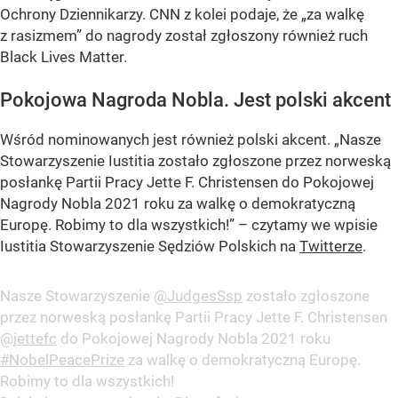
Ochrony Dziennikarzy. CNN z kolei podaje, że „za walkę
z rasizmem” do nagrody został zgłoszony również ruch
Black Lives Matter.
Pokojowa Nagroda Nobla. Jest polski akcent
Wśród nominowanych jest również polski akcent. „Nasze
Stowarzyszenie Iustitia zostało zgłoszone przez norweską
posłankę Partii Pracy Jette F. Christensen do Pokojowej
Nagrody Nobla 2021 roku za walkę o demokratyczną
Europę. Robimy to dla wszystkich!” – czytamy we wpisie
Iustitia Stowarzyszenie Sędziów Polskich na
Twitterze
.
Nasze Stowarzyszenie
@JudgesSsp
zostało zgłoszone
przez norweską posłankę Partii Pracy Jette F. Christensen
@jettefc
do Pokojowej Nagrody Nobla 2021 roku
#NobelPeacePrize
za walkę o demokratyczną Europę.
Robimy to dla wszystkich!