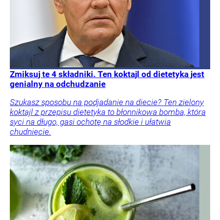
Zmiksuj te 4 składniki. Ten koktajl od dietetyka jest
genialny na odchudzanie
Szukasz sposobu na podjadanie na diecie? Ten zielony
koktajl z przepisu dietetyka to błonnikowa bomba, która
syci na długo, gasi ochotę na słodkie i ułatwia
chudnięcie.