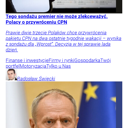
Tego sondażu premier nie może zlekceważyć.
Polacy o przywróceniu CPN
Prawie dwie trzecie Polaków chce przywrócenia
pakietu CPN na dwa ostatnie tygodnie wakacji – wynika
z sondażu dla „Wprost”. Decyzja w tej sprawie lada
dzień.
Finanse i inwestycje
Firmy i rynki
Gospodarka
Twój
portfel
Motoryzacja
Tylko u Nas
Radosław
Święcki