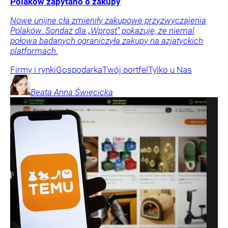
Polaków zapytano o zakupy
Nowe unijne cła zmieniły zakupowe przyzwyczajenia
Polaków. Sondaż dla „Wprost” pokazuje, że niemal
połowa badanych ograniczyła zakupy na azjatyckich
platformach.
Firmy i rynki
Gospodarka
Twój portfel
Tylko u Nas
Beata Anna
Święcicka