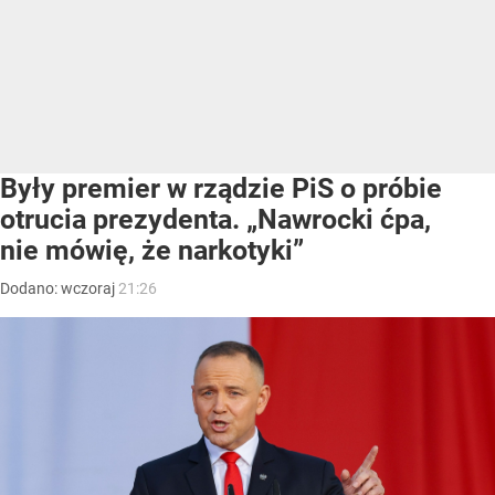
Były premier w rządzie PiS o próbie
otrucia prezydenta. „Nawrocki ćpa,
nie mówię, że narkotyki”
Dodano:
wczoraj
21:26