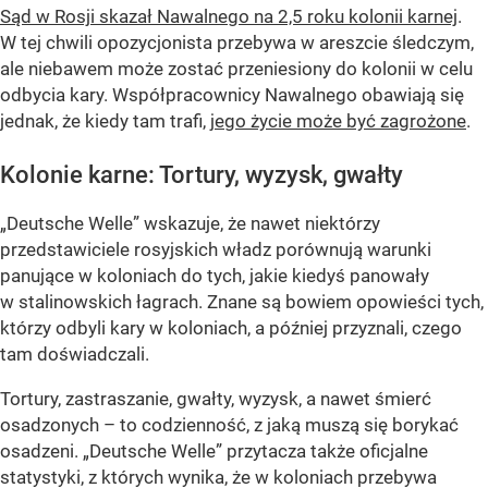
Sąd w Rosji skazał Nawalnego na 2,5 roku kolonii karnej
.
W tej chwili opozycjonista przebywa w areszcie śledczym,
ale niebawem może zostać przeniesiony do kolonii w celu
odbycia kary. Współpracownicy Nawalnego obawiają się
jednak, że kiedy tam trafi,
jego życie może być zagrożone
.
Kolonie karne: Tortury, wyzysk, gwałty
„Deutsche Welle” wskazuje, że nawet niektórzy
przedstawiciele rosyjskich władz porównują warunki
panujące w koloniach do tych, jakie kiedyś panowały
w stalinowskich łagrach. Znane są bowiem opowieści tych,
którzy odbyli kary w koloniach, a później przyznali, czego
tam doświadczali.
Tortury, zastraszanie, gwałty, wyzysk, a nawet śmierć
osadzonych – to codzienność, z jaką muszą się borykać
osadzeni. „Deutsche Welle” przytacza także oficjalne
statystyki, z których wynika, że w koloniach przebywa