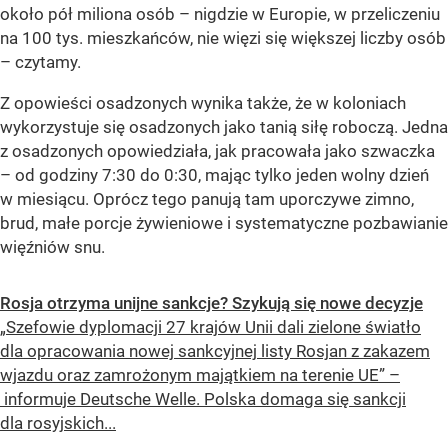
około pół miliona osób – nigdzie w Europie, w przeliczeniu
na 100 tys. mieszkańców, nie więzi się większej liczby osób
– czytamy.
Z opowieści osadzonych wynika także, że w koloniach
wykorzystuje się osadzonych jako tanią siłę roboczą. Jedna
z osadzonych opowiedziała, jak pracowała jako szwaczka
– od godziny 7:30 do 0:30, mając tylko jeden wolny dzień
w miesiącu. Oprócz tego panują tam uporczywe zimno,
brud, małe porcje żywieniowe i systematyczne pozbawianie
więźniów snu.
Rosja otrzyma unijne sankcje? Szykują się nowe decyzje
„Szefowie dyplomacji 27 krajów Unii dali zielone światło
dla opracowania nowej sankcyjnej listy Rosjan z zakazem
wjazdu oraz zamrożonym majątkiem na terenie UE” –
informuje Deutsche Welle. Polska domaga się sankcji
dla rosyjskich...