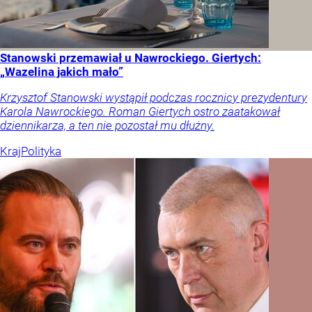
Stanowski przemawiał u Nawrockiego. Giertych:
„Wazelina jakich mało”
Krzysztof Stanowski wystąpił podczas rocznicy prezydentury
Karola Nawrockiego. Roman Giertych ostro zaatakował
dziennikarza, a ten nie pozostał mu dłużny.
Kraj
Polityka