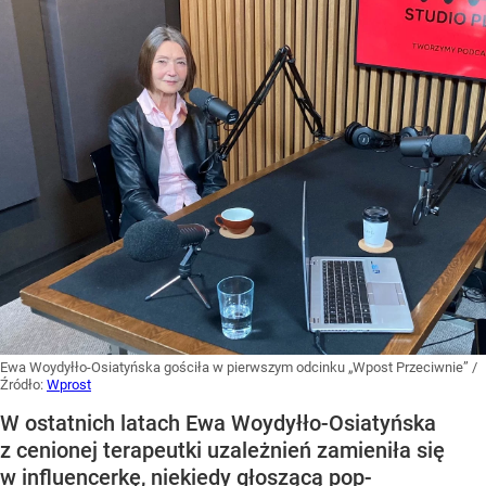
Ewa Woydyłło-Osiatyńska gościła w pierwszym odcinku „Wpost Przeciwnie”
/
Źródło:
Wprost
W ostatnich latach Ewa Woydyłło-Osiatyńska
z cenionej terapeutki uzależnień zamieniła się
w influencerkę, niekiedy głoszącą pop-