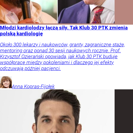
Młodzi kardiolodzy łączą siły. Tak Klub 30 PTK zmienia
polską kardiologię
Około 300 lekarzy i naukowców, granty, zagraniczne staże,
mentoring oraz ponad 30 sesji naukowych rocznie. Prof.
Krzysztof Ozierański opowiada, jak Klub 30 PTK buduje
współpracę między pokoleniami i dlaczego jej efekty
odczuwają później pacjenci.
Anna
Kopras-Fijołek