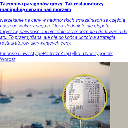
Tajemnica paragonów grozy. Tak restauratorzy
manipulują cenami nad morzem
Narzekanie na ceny w nadmorskich smażalniach są częścią
naszego wakacyjnego folkloru. Jednak to nie głupota
turystów, naiwność ani niezdolność mnożenia i dodawania do
stu. To przemyślana, ale nie do końca uczciwa strategia
restauratorów ukrywających ceny.
Finanse i inwestycje
Podróże
Kraj
Tylko u Nas
Tygodnik
Wprost