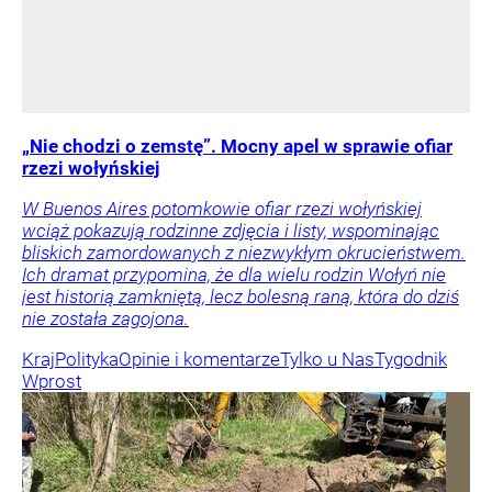
„Nie chodzi o zemstę”. Mocny apel w sprawie ofiar
rzezi wołyńskiej
W Buenos Aires potomkowie ofiar rzezi wołyńskiej
wciąż pokazują rodzinne zdjęcia i listy, wspominając
bliskich zamordowanych z niezwykłym okrucieństwem.
Ich dramat przypomina, że dla wielu rodzin Wołyń nie
jest historią zamkniętą, lecz bolesną raną, która do dziś
nie została zagojona.
Kraj
Polityka
Opinie i komentarze
Tylko u Nas
Tygodnik
Wprost