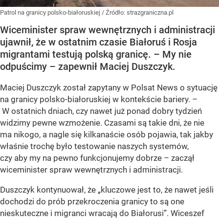
Patrol na granicy polsko-białoruskiej
/ Źródło:
strazgraniczna.pl
Wiceminister spraw wewnętrznych i administracji
ujawnił, że w ostatnim czasie Białoruś i Rosja
migrantami testują polską granicę. – My nie
odpuścimy – zapewnił Maciej Duszczyk.
Maciej Duszczyk został zapytany w Polsat News o sytuację
na granicy polsko-białoruskiej w kontekście bariery. –
W ostatnich dniach, czy nawet już ponad dobry tydzień
widzimy pewne wzmożenie. Czasami są takie dni, że nie
ma nikogo, a nagle się kilkanaście osób pojawia, tak jakby
właśnie trochę było testowanie naszych systemów,
czy aby my na pewno funkcjonujemy dobrze – zaczął
wiceminister spraw wewnętrznych i administracji.
Duszczyk kontynuował, że „kluczowe jest to, że nawet jeśli
dochodzi do prób przekroczenia granicy to są one
nieskuteczne i migranci wracają do Białorusi”. Wiceszef