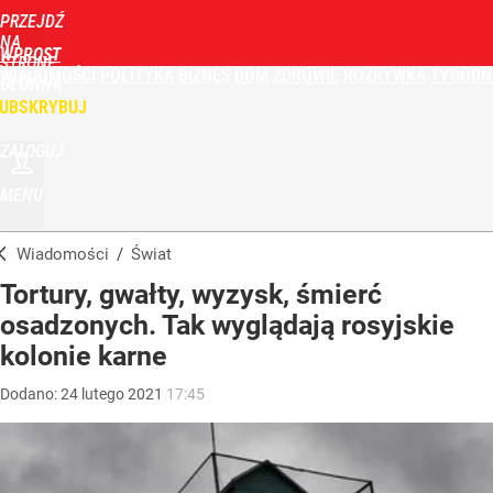
PRZEJDŹ
NA
WPROST
STRONĘ
WIADOMOŚCI
POLITYKA
BIZNES
DOM
ZDROWIE
ROZRYWKA
TYGODN
GŁÓWNĄ
UBSKRYBUJ
ZALOGUJ
MENU
Wiadomości
/
Świat
Tortury, gwałty, wyzysk, śmierć
osadzonych. Tak wyglądają rosyjskie
kolonie karne
Dodano:
24
lutego
2021
17:45