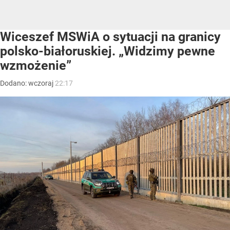
Wiceszef MSWiA o sytuacji na granicy
polsko-białoruskiej. „Widzimy pewne
wzmożenie”
Dodano:
wczoraj
22:17