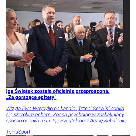
Iga Świątek została oficjalnie przeproszona.
„Za gorszące epitety”
Wizyta Ewa Woydyłło na kanale „Trzeci Serwis” odbiła
się szerokim echem. Znana psycholog w zaskakujący
sposób oceniła m.in. Igę Świątek oraz Arynę Sabalenkę.
Tenis
Sport