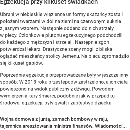
Egzekucja przy kilkuset świadkach
Ubrani w niebieskie więzienne uniformy skazańcy zostali
położeni twarzami w dół na ziemi na czerwonym suknie
z jasnym wzorem. Następnie oddano do nich strzały
w plecy. Członkowie plutonu egzekucyjnego podchodzili
do każdego z mężczyzn i strzelali. Następnie zgon
potwierdzał lekarz. Drastyczne sceny mogli z bliska
oglądać mieszkańcy stolicy Jemenu. Na placu zgromadziło
się kilkuset gapiów.
Poprzednie egzekucje przeprowadzane były w jeszcze inny
sposób. W 2018 roku przestępców zastrzelono, a ich ciała
powieszono na widok publiczny z dźwigu. Powodem
wymierzenia kary śmierci, podobnie jak w przypadku
środowej egzekucji, były gwałt i zabójstwo dziecka.
Wojna domowa z juntą, zamach bombowy w raju,
tajemnica aresztowania ministra finansów. Wiadomości...