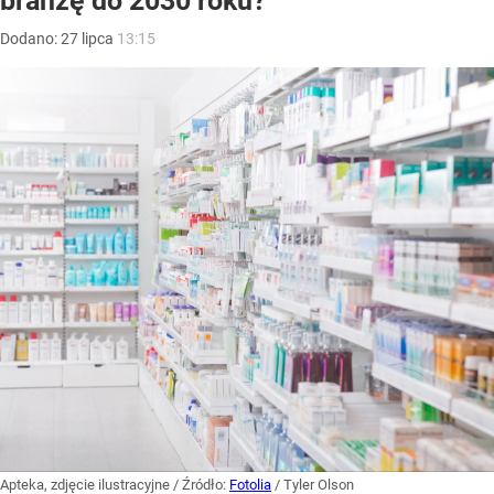
branżę do 2030 roku?
Dodano:
27
lipca
13:15
Apteka, zdjęcie ilustracyjne
/ Źródło:
Fotolia
/
Tyler Olson