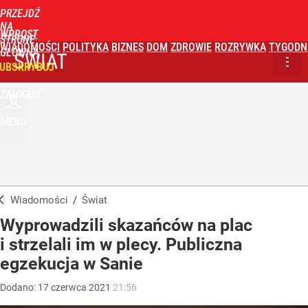
PRZEJDŹ
NA
WPROST
STRONĘ
WIADOMOŚCI
POLITYKA
BIZNES
DOM
ZDROWIE
ROZRYWKA
TYGODN
GŁÓWNĄ
ŚWIAT
UBSKRYBUJ
ZALOGUJ
MENU
Wiadomości
/
Świat
Wyprowadzili skazańców na plac
i strzelali im w plecy. Publiczna
egzekucja w Sanie
Dodano:
17
czerwca
2021
21:56