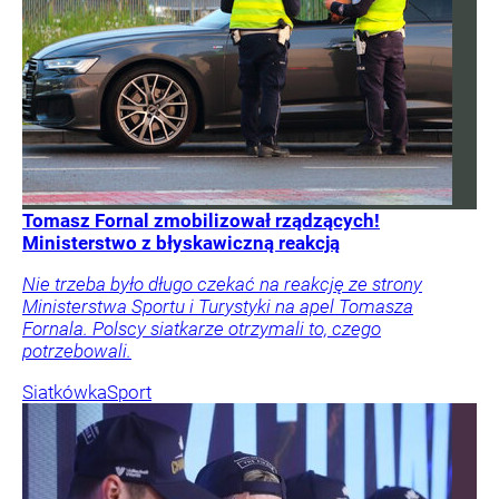
Tomasz Fornal zmobilizował rządzących!
Ministerstwo z błyskawiczną reakcją
Nie trzeba było długo czekać na reakcję ze strony
Ministerstwa Sportu i Turystyki na apel Tomasza
Fornala. Polscy siatkarze otrzymali to, czego
potrzebowali.
Siatkówka
Sport