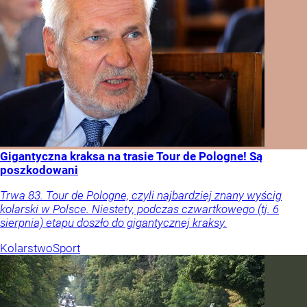
Gigantyczna kraksa na trasie Tour de Pologne! Są
poszkodowani
Trwa 83. Tour de Pologne, czyli najbardziej znany wyścig
kolarski w Polsce. Niestety, podczas czwartkowego (tj. 6
sierpnia) etapu doszło do gigantycznej kraksy.
Kolarstwo
Sport