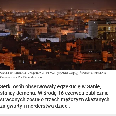
Sanaa w Jemenie. Zdjęcie z 2013 roku (sprzed wojny)
Źródło:
Wikimedia
Commons
/
Rod Waddington
Setki osób obserwowały egzekucję w Sanie,
stolicy Jemenu. W środę 16 czerwca publicznie
straconych zostało trzech mężczyzn skazanych
za gwałty i morderstwa dzieci.