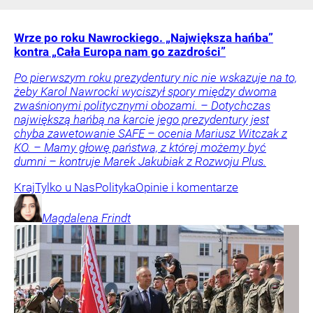
Wrze po roku Nawrockiego. „Największa hańba”
kontra „Cała Europa nam go zazdrości”
Po pierwszym roku prezydentury nic nie wskazuje na to,
żeby Karol Nawrocki wyciszył spory między dwoma
zwaśnionymi politycznymi obozami. – Dotychczas
największą hańbą na karcie jego prezydentury jest
chyba zawetowanie SAFE – ocenia Mariusz Witczak z
KO. – Mamy głowę państwa, z której możemy być
dumni – kontruje Marek Jakubiak z Rozwoju Plus.
Kraj
Tylko u Nas
Polityka
Opinie i komentarze
Magdalena
Frindt