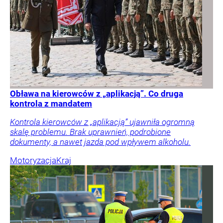
Obława na kierowców z „aplikacją”. Co druga
kontrola z mandatem
Kontrola kierowców z „aplikacją” ujawniła ogromną
skalę problemu. Brak uprawnień, podrobione
dokumenty, a nawet jazda pod wpływem alkoholu.
Motoryzacja
Kraj