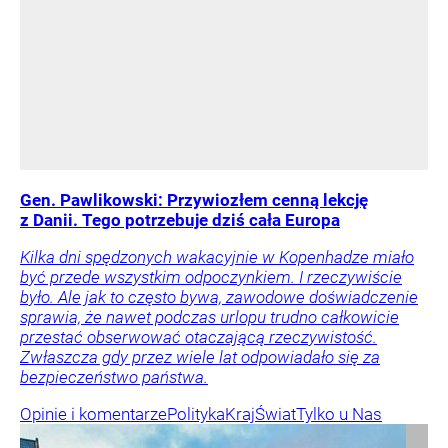
Gen. Pawlikowski: Przywiozłem cenną lekcję
z Danii. Tego potrzebuje dziś cała Europa
Kilka dni spędzonych wakacyjnie w Kopenhadze miało
być przede wszystkim odpoczynkiem. I rzeczywiście
było. Ale jak to często bywa, zawodowe doświadczenie
sprawia, że nawet podczas urlopu trudno całkowicie
przestać obserwować otaczającą rzeczywistość.
Zwłaszcza gdy przez wiele lat odpowiadało się za
bezpieczeństwo państwa.
Opinie i komentarze
Polityka
Kraj
Świat
Tylko u Nas