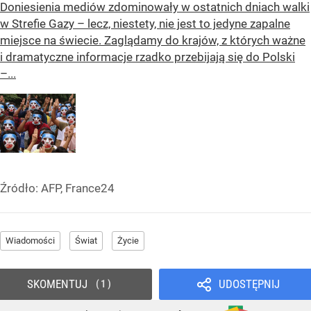
Doniesienia mediów zdominowały w ostatnich dniach walki
w Strefie Gazy – lecz, niestety, nie jest to jedyne zapalne
miejsce na świecie. Zaglądamy do krajów, z których ważne
i dramatyczne informacje rzadko przebijają się do Polski
–...
Źródło:
AFP, France24
Wiadomości
Świat
Życie
SKOMENTUJ
UDOSTĘPNIJ
1