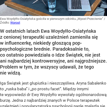
Ewa Woydyłło-Osiatyńska gościła w pierwszym odcinku „Wpost Przeciwnie”
/
Źródło:
Wprost
W ostatnich latach Ewa Woydyłło-Osiatyńska
z cenionej terapeutki uzależnień zamieniła się
w influencerkę, niekiedy głoszącą pop-
psychologiczne brednie. Paradoksalnie to,
co ostatnio powiedziała o Idze Świątek, nie jest
ani najbardziej kontrowersyjne, ani najgroźniejsze.
Problem w tym, że wszyscy udawali, że tego
nie widzą.
Iga Świątek jest głupiutka i nieszczęśliwa. Aryna Sabalenko
to „ruska baba” i „po prostu facet”. Między innymi
te wypowiedzi dr Ewy Woydyłło wywołały ogólnonarodową
burzę. Jedna z najbardziej znanych w Polsce terapeutek
uzależnień i popularyzatorka psychologii nagle znalazła się