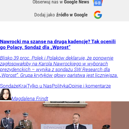
Obserwuj nas
w
Google News
Dodaj jako
źródło w Google
Nawrocki ma szansę na drugą kadencję? Tak ocenili
go Polacy. Sondaż dla „Wprost”
Blisko 39 proc. Polek i Polaków deklaruje, że ponownie
zagłosowałoby na Karola Nawrockiego w wyborach
prezydenckich – wynika z sondażu SW Research dla
„Wprost”. Grupa krytyków głowy państwa jest liczniejsza.
Sondaże
Kraj
Tylko u Nas
Polityka
Opinie i komentarze
Magdalena
Frindt