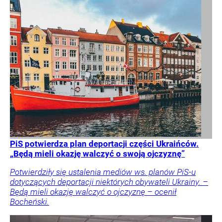
PiS potwierdza plan deportacji części Ukraińców.
„Będą mieli okazję walczyć o swoją ojczyznę”
Potwierdziły się ustalenia mediów ws. planów PiS-u
dotyczących deportacji niektórych obywateli Ukrainy. –
Będą mieli okazję walczyć o ojczyznę – ocenił
Bocheński.