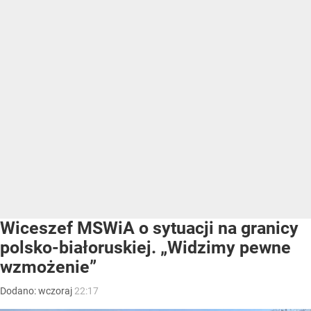
Wiceszef MSWiA o sytuacji na granicy
polsko-białoruskiej. „Widzimy pewne
wzmożenie”
Dodano:
wczoraj
22:17