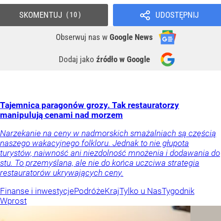
SKOMENTUJ
UDOSTĘPNIJ
10
Obserwuj nas
w
Google News
Dodaj jako
źródło w Google
Tajemnica paragonów grozy. Tak restauratorzy
manipulują cenami nad morzem
Narzekanie na ceny w nadmorskich smażalniach są częścią
naszego wakacyjnego folkloru. Jednak to nie głupota
turystów, naiwność ani niezdolność mnożenia i dodawania do
stu. To przemyślana, ale nie do końca uczciwa strategia
restauratorów ukrywających ceny.
Finanse i inwestycje
Podróże
Kraj
Tylko u Nas
Tygodnik
Wprost