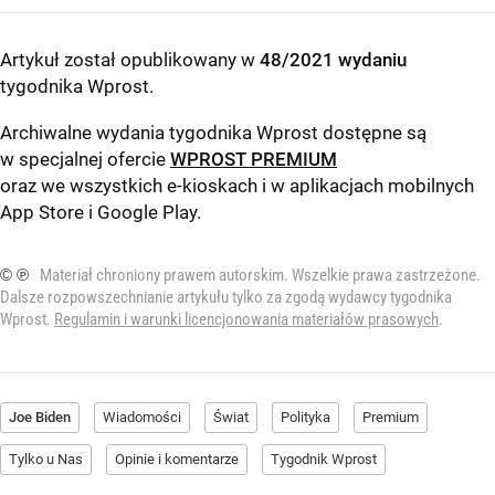
Artykuł został opublikowany w
48/2021 wydaniu
tygodnika Wprost
.
Archiwalne wydania tygodnika Wprost dostępne są
w specjalnej ofercie
WPROST PREMIUM
oraz we wszystkich e-kioskach i w aplikacjach mobilnych
App Store
i
Google Play
.
© ℗
Materiał chroniony prawem autorskim. Wszelkie prawa zastrzeżone.
Dalsze rozpowszechnianie artykułu tylko za zgodą wydawcy tygodnika
Wprost.
Regulamin i warunki licencjonowania materiałów prasowych
.
Joe Biden
Wiadomości
Świat
Polityka
Premium
Tylko u Nas
Opinie i komentarze
Tygodnik Wprost