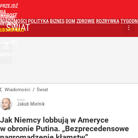
PRZEJDŹ
NA
WPROST
STRONĘ
WIADOMOŚCI
POLITYKA
BIZNES
DOM
ZDROWIE
ROZRYWKA
TYGODN
GŁÓWNĄ
ŚWIAT
UBSKRYBUJ
ZALOGUJ
MENU
Wiadomości
/
Świat
Autor:
Jakub Mielnik
Jak Niemcy lobbują w Ameryce
w obronie Putina. „Bezprecedensowe
nagromadzenie kłamstw”