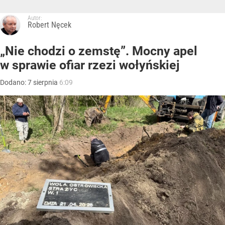
Autor:
Robert Nęcek
„Nie chodzi o zemstę”. Mocny apel
w sprawie ofiar rzezi wołyńskiej
Dodano:
7
sierpnia
6:09