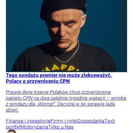
Tego sondażu premier nie może zlekceważyć.
Polacy o przywróceniu CPN
Prawie dwie trzecie Polaków chce przywrócenia
pakietu CPN na dwa ostatnie tygodnie wakacji – wynika
z sondażu dla „Wprost”. Decyzja w tej sprawie lada
dzień.
Finanse i inwestycje
Firmy i rynki
Gospodarka
Twój
portfel
Motoryzacja
Tylko u Nas