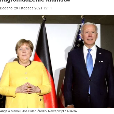
Dodano:
29
listopada
2021
12:11
Angela Merkel, Joe Biden
Źródło:
Newspix.pl
/
ABACA