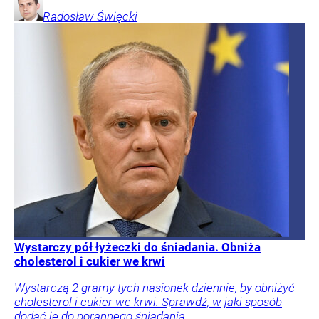
Radosław
Święcki
Wystarczy pół łyżeczki do śniadania. Obniża
cholesterol i cukier we krwi
Wystarczą 2 gramy tych nasionek dziennie, by obniżyć
cholesterol i cukier we krwi. Sprawdź, w jaki sposób
dodać je do porannego śniadania