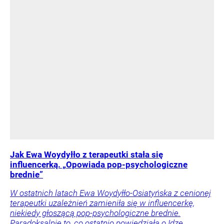
Jak Ewa Woydyłło z terapeutki stała się
influencerką. „Opowiada pop-psychologiczne
brednie”
W ostatnich latach Ewa Woydyłło-Osiatyńska z cenionej
terapeutki uzależnień zamieniła się w influencerkę,
niekiedy głoszącą pop-psychologiczne brednie.
Paradoksalnie to, co ostatnio powiedziała o Idze