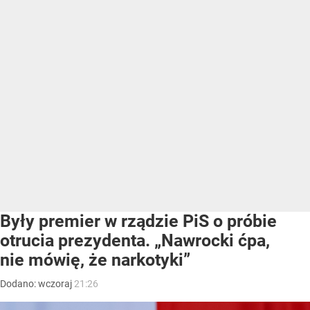
Były premier w rządzie PiS o próbie
otrucia prezydenta. „Nawrocki ćpa,
nie mówię, że narkotyki”
Dodano:
wczoraj
21:26