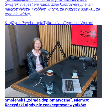
Świątek, nie jest ani najbardziej kontrowersyjne, ani
najgroźniejsze. Problem w tym, że wszyscy udawali, że
tego nie widzą.
Kraj
Życie
Psychologia
Tylko u Nas
Tygodnik Wprost
Smoleńsk i „zdrada dyplomatyczna”. Niemcy:
Kaczyński nigdy nie zaakceptował wyników