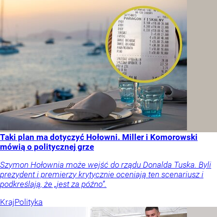
Taki plan ma dotyczyć Hołowni. Miller i Komorowski
mówią o politycznej grze
Szymon Hołownia może wejść do rządu Donalda Tuska. Byli
prezydent i premierzy krytycznie oceniają ten scenariusz i
podkreślają, że „jest za późno”.
Kraj
Polityka