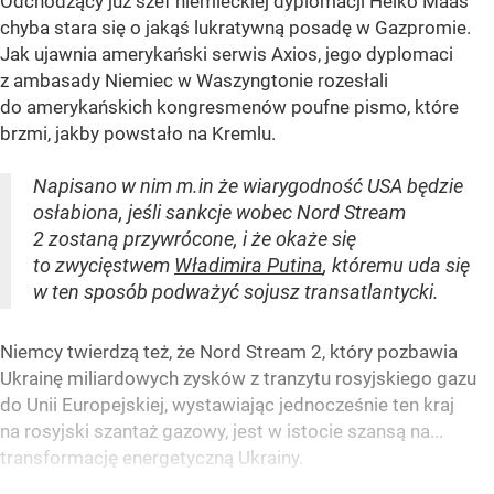
Odchodzący już szef niemieckiej dyplomacji Heiko Maas
chyba stara się o jakąś lukratywną posadę w Gazpromie.
Jak ujawnia amerykański serwis Axios, jego dyplomaci
z ambasady Niemiec w Waszyngtonie rozesłali
do amerykańskich kongresmenów poufne pismo, które
brzmi, jakby powstało na Kremlu.
Napisano w nim m.in że wiarygodność USA będzie
osłabiona, jeśli sankcje wobec Nord Stream
2 zostaną przywrócone, i że okaże się
to zwycięstwem
Władimira Putina
, któremu uda się
w ten sposób podważyć sojusz transatlantycki.
Niemcy twierdzą też, że Nord Stream 2, który pozbawia
Ukrainę miliardowych zysków z tranzytu rosyjskiego gazu
do Unii Europejskiej, wystawiając jednocześnie ten kraj
na rosyjski szantaż gazowy, jest w istocie szansą na...
transformację energetyczną Ukrainy.