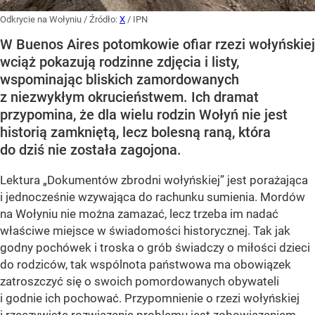
Odkrycie na Wołyniu
/ Źródło:
X
/
IPN
W Buenos Aires potomkowie ofiar rzezi wołyńskiej
wciąż pokazują rodzinne zdjęcia i listy,
wspominając bliskich zamordowanych
z niezwykłym okrucieństwem. Ich dramat
przypomina, że dla wielu rodzin Wołyń nie jest
historią zamkniętą, lecz bolesną raną, która
do dziś nie została zagojona.
Lektura „Dokumentów zbrodni wołyńskiej” jest porażająca
i jednocześnie wzywająca do rachunku sumienia. Mordów
na Wołyniu nie można zamazać, lecz trzeba im nadać
właściwe miejsce w świadomości historycznej. Tak jak
godny pochówek i troska o grób świadczy o miłości dzieci
do rodziców, tak wspólnota państwowa ma obowiązek
zatroszczyć się o swoich pomordowanych obywateli
i godnie ich pochować. Przypomnienie o rzezi wołyńskiej