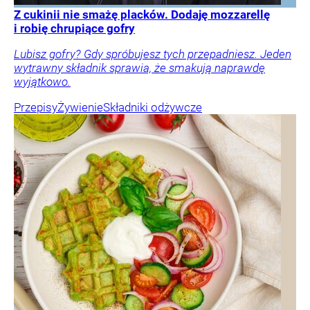
Z cukinii nie smażę placków. Dodaję mozzarellę
i robię chrupiące gofry
Lubisz gofry? Gdy spróbujesz tych przepadniesz. Jeden
wytrawny składnik sprawia, że smakują naprawdę
wyjątkowo.
Przepisy
Żywienie
Składniki odżywcze