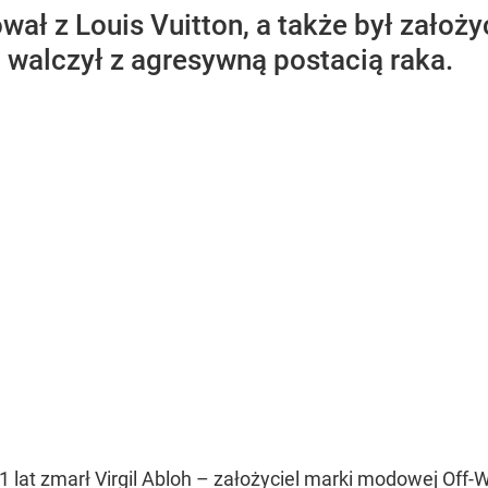
wał z Louis Vuitton, a także był założ
 walczył z agresywną postacią raka.
 lat zmarł Virgil Abloh – założyciel marki modowej Off-Wh