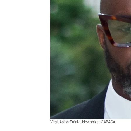
Virgil Abloh
Źródło:
Newspix.pl
/
ABACA