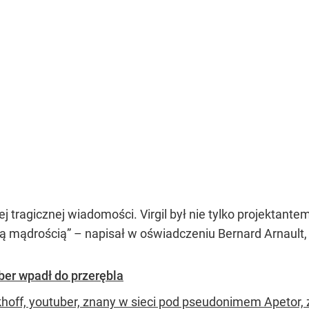
 tragicznej wiadomości. Virgil był nie tylko projektante
ką mądrością” – napisał w oświadczeniu Bernard Arnault
ber wpadł do przerębla
khoff, youtuber, znany w sieci pod pseudonimem Apetor, 