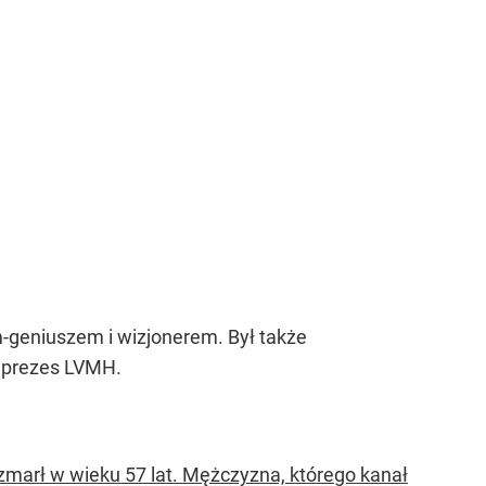
m-geniuszem i wizjonerem. Był także
, prezes LVMH.
zmarł w wieku 57 lat. Mężczyzna, którego kanał