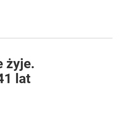
e żyje.
1 lat