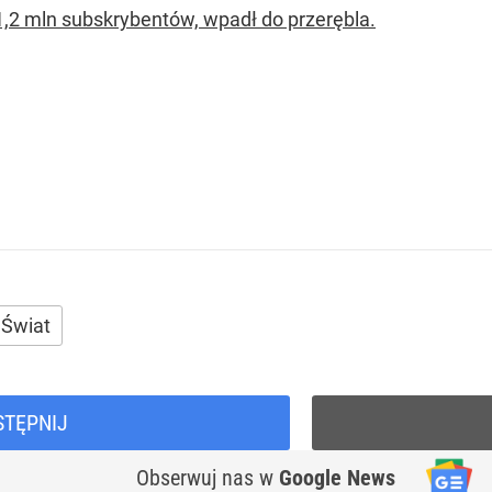
 1,2 mln subskrybentów, wpadł do przerębla.
Świat
STĘPNIJ
Obserwuj nas
w
Google News