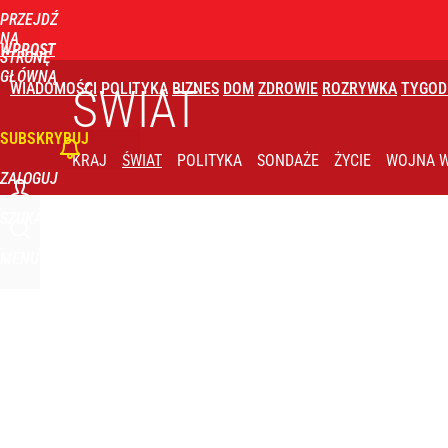
PRZEJDŹ
Udostępnij
0
Skomentuj
NA
WPROST
STRONĘ
GŁÓWNĄ
WIADOMOŚCI
POLITYKA
BIZNES
DOM
ZDROWIE
ROZRYWKA
TYGOD
ŚWIAT
SUBSKRYBUJ
KRAJ
ŚWIAT
POLITYKA
SONDAŻE
ŻYCIE
WOJNA W
ZALOGUJ
SZUKAJ
MENU