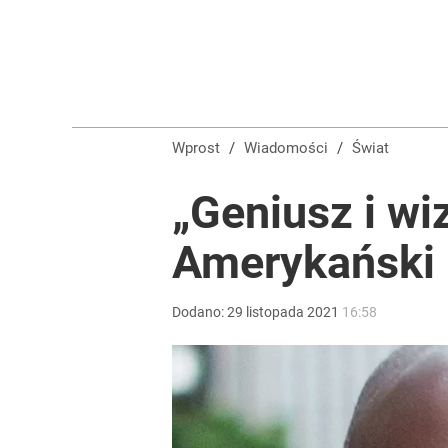
Wprost
/
Wiadomości
/
Świat
„Geniusz i wiz
Amerykański p
Dodano:
29
listopada
2021
16:58