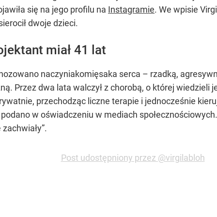
jawiła się na jego profilu na
Instagramie
. We wpisie Virg
Osierocił dwoje dzieci.
ojektant miał 41 lat
gnozowano naczyniakomięsaka serca – rzadką, agresywną p
ą. Przez dwa lata walczył z chorobą, o której wiedzieli 
watnie, przechodząc liczne terapie i jednocześnie kieru
 – podano w oświadczeniu w mediach społecznościowych.
 zachwiały”.
Post udostępniony przez @virgilabloh