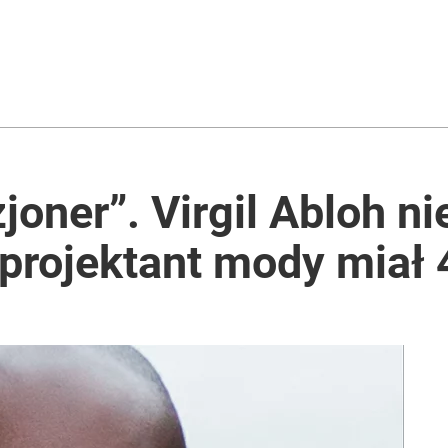
joner”. Virgil Abloh ni
rojektant mody miał 4