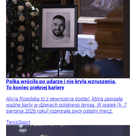
Polka wróciła po udarze i nie kryła wzruszenia.
To koniec pięknej kariery
Alicja Rosolska to z pewnością postać, która zapisała
ważne karty w dziejach polskiego tenisa. W piątek (tj. 7
sierpnia 2026 roku) rozegrała swój ostatni mecz.
Tenis
Sport