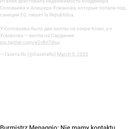
Италия арестовала недвижимость Владимира
Соловьева и Алишера Усманова, которые попали под
санкции ЕС, пишет la Repubblica.
У Соловьева было две виллы на озере Комо, а у
Усманова — вилла на Сардинии.
pic.twitter.com/e2vBn7ihuv
— Газета.Ru (@GazetaRu)
March 5, 2022
Burmistrz Menaggio: Nie mamy kontaktu