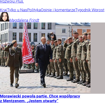
Rozwoju Plus.
Kraj
Tylko u Nas
Polityka
Opinie i komentarze
Tygodnik Wprost
Magdalena
Frindt
Morawiecki powoła partię. Chce współpracy
z Mentzenem. „Jestem otwarty”