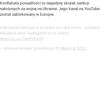
Konfiskata posiadłości to niejedyny skutek sankcji
nałożonych za wojnę na Ukrainie. Jego kanał na YouTube
został zablokowany w Europie.
Italy seizes Solovyev’s property on Lake Como - property
Navalny’s team highlighted in its videos
https://t.co/1nnrPULKrD
— Melissa Hooper (@melhoop10)
March 6, 2022