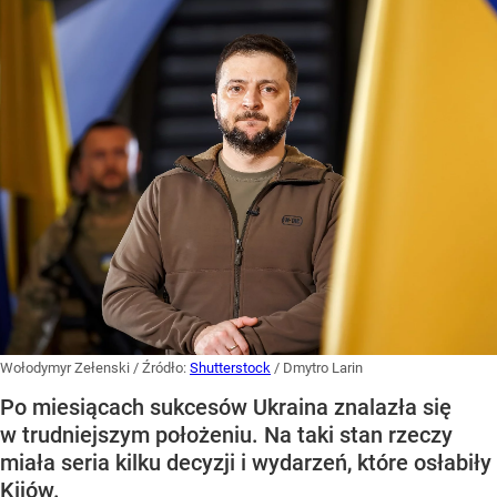
Wołodymyr Zełenski
/ Źródło:
Shutterstock
/
Dmytro Larin
Po miesiącach sukcesów Ukraina znalazła się
w trudniejszym położeniu. Na taki stan rzeczy
miała seria kilku decyzji i wydarzeń, które osłabiły
Kijów.