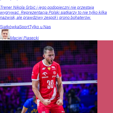
Trener Nikola Grbić i jego podopieczni nie przestają
wygrywać. Reprezentacja Polski siatkarzy to nie tylko kilka
nazwisk, ale prawdziwy zespół i grono bohaterów.
Siatkówka
Sport
Tylko u Nas
Maciej
Piasecki