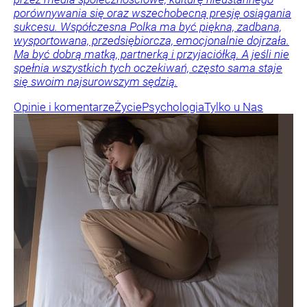
porównywania się oraz wszechobecną presję osiągania
sukcesu. Współczesna Polka ma być piękna, zadbana,
wysportowana, przedsiębiorcza, emocjonalnie dojrzała.
Ma być dobrą matką, partnerką i przyjaciółką. A jeśli nie
spełnia wszystkich tych oczekiwań, często sama staje
się swoim najsurowszym sędzią.
Opinie i komentarze
Życie
Psychologia
Tylko u Nas