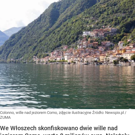
Colonno, wille nad jeziorem Como, zdjęcie ilustracyjne
Źródło:
Newspix.pl
/
ZUMA
We Włoszech skonfiskowano dwie wille nad