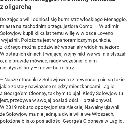
z oligarchą
Do zajęcia willi odniósł się burmistrz włoskiego Menaggio,
miasta na zachodnim brzegu jeziora Como. – Władimir
Sołowjow kupił kilka lat temu willę w wiosce Loveno –
wyjaśnił. Położona jest w panoramicznym punkcie,
z którego można podziwiać wspaniały widok na jezioro.
W ostatnich dniach trwającej wojny nikt we wsi nie słyszał
o, ale prawdę mówiąc, nigdy wcześniej o nim
nie słyszeliśmy – mówił burmistrz.
– Nasze stosunki z Sołowjowem z pewnością nie są takie,
jakie zostały nawiązane między mieszkańcami Laglio
a George'em Clooney, tak bym to ujął. Kiedy Sołowjow tu
jest, przebywa w swojej posiadłości – przekonywał.
W 2019 roku to opozycjonista Aleksiej Nawalny ujawnił,
że Sołowjow ma nie jedną, a dwie wille we Włoszech,
położone blisko posiadłości George’a Clooneya w Laglio.