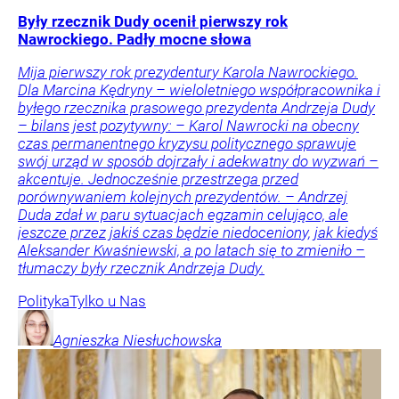
Były rzecznik Dudy ocenił pierwszy rok
Nawrockiego. Padły mocne słowa
Mija pierwszy rok prezydentury Karola Nawrockiego.
Dla Marcina Kędryny – wieloletniego współpracownika i
byłego rzecznika prasowego prezydenta Andrzeja Dudy
– bilans jest pozytywny: – Karol Nawrocki na obecny
czas permanentnego kryzysu politycznego sprawuje
swój urząd w sposób dojrzały i adekwatny do wyzwań –
akcentuje. Jednocześnie przestrzega przed
porównywaniem kolejnych prezydentów. – Andrzej
Duda zdał w paru sytuacjach egzamin celująco, ale
jeszcze przez jakiś czas będzie niedoceniony, jak kiedyś
Aleksander Kwaśniewski, a po latach się to zmieniło –
tłumaczy były rzecznik Andrzeja Dudy.
Polityka
Tylko u Nas
Agnieszka
Niesłuchowska