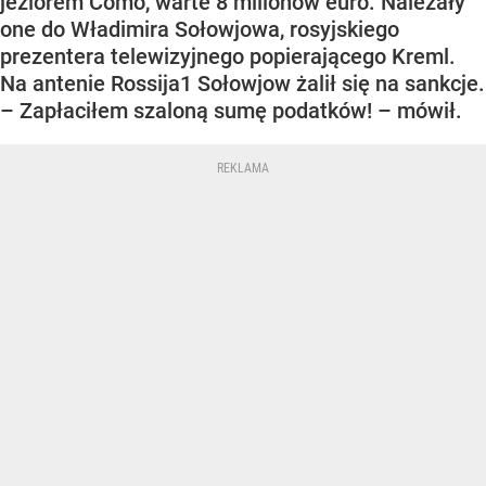
jeziorem Como, warte 8 milionów euro. Należały
one do Władimira Sołowjowa, rosyjskiego
prezentera telewizyjnego popierającego Kreml.
Na antenie Rossija1 Sołowjow żalił się na sankcje.
– Zapłaciłem szaloną sumę podatków! – mówił.