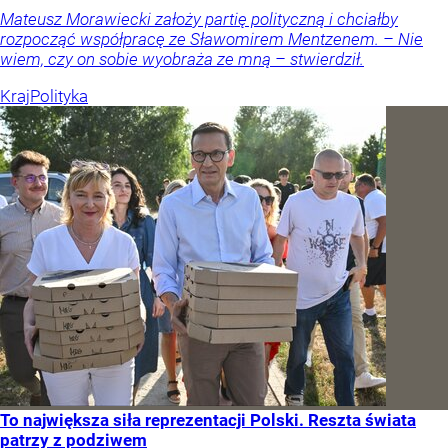
Mateusz Morawiecki założy partię polityczną i chciałby
rozpocząć współpracę ze Sławomirem Mentzenem. – Nie
wiem, czy on sobie wyobraża ze mną – stwierdził.
Kraj
Polityka
To największa siła reprezentacji Polski. Reszta świata
patrzy z podziwem