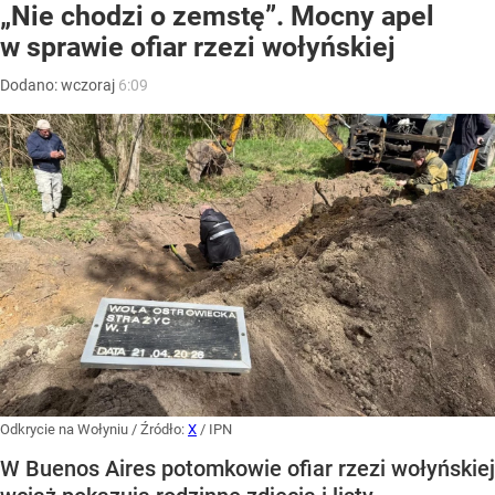
„Nie chodzi o zemstę”. Mocny apel
w sprawie ofiar rzezi wołyńskiej
Dodano:
wczoraj
6:09
Odkrycie na Wołyniu
/ Źródło:
X
/
IPN
W Buenos Aires potomkowie ofiar rzezi wołyńskiej