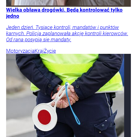
Wielka obława drogówki. Będą kontrolować tylko
jedno
Jeden dzień. Tysiące kontroli, mandatów i punktów
karnych. Policja zaplanowała akcję kontroli kierowców.
Od rana posypią się mandaty.
Motoryzacja
Kraj
Życie