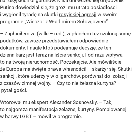
na rosyjskich oligarchów. Kilka dni wcześniej orędownik
Putina dowiedział się, że grozi mu utrata posiadłości
i wygłosił tyradę na skutki
rosyjskiej agresji
w swoim
programie „Wieczór z Władimirem Sołowjowem”.
– Zapłaciłem za (wille – red.), zapłaciłem też szaloną sumę
podatków, zawsze przedstawiałem odpowiednie
dokumenty. I nagle ktoś podejmuje decyzję, że ten
dziennikarz jest teraz na liście sankcji. I od razu wpływa
to na twoją nieruchomość. Poczekajcie. Ale mówiliście,
że Europa ma święte prawa własności! – skarżył się. Skutki
sankcji, które uderzyły w oligarchów, porównał do izolacji
z czasów zimnej wojny. – Czy to nie żelazna kurtyna? –
pytał gości.
Wtórował mu ekspert Alexander Sosnovsky. – Tak,
to najgorsza manifestacja żelaznej kurtyny. Pomalowanej
w barwy LGBT – mówił w programie.