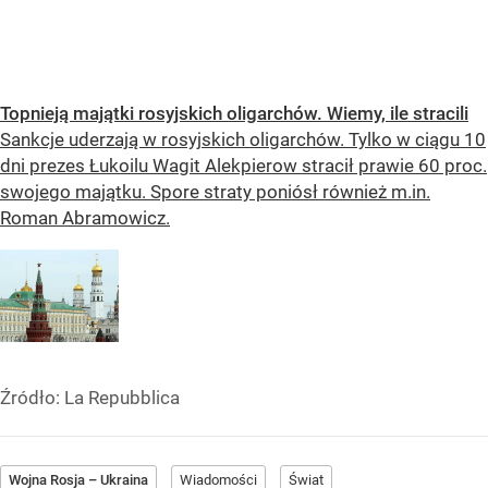
Topnieją majątki rosyjskich oligarchów. Wiemy, ile stracili
Sankcje uderzają w rosyjskich oligarchów. Tylko w ciągu 10
dni prezes Łukoilu Wagit Alekpierow stracił prawie 60 proc.
swojego majątku. Spore straty poniósł również m.in.
Roman Abramowicz.
Źródło:
La Repubblica
Wojna Rosja – Ukraina
Wiadomości
Świat