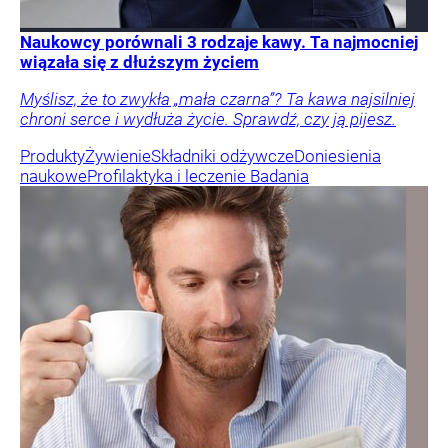
Naukowcy porównali 3 rodzaje kawy. Ta najmocniej
wiązała się z dłuższym życiem
Myślisz, że to zwykła „mała czarna”? Ta kawa najsilniej
chroni serce i wydłuża życie. Sprawdź, czy ją pijesz.
Produkty
Żywienie
Składniki odżywcze
Doniesienia
naukowe
Profilaktyka i leczenie
Badania