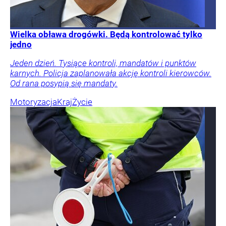
Wielka obława drogówki. Będą kontrolować tylko
jedno
Jeden dzień. Tysiące kontroli, mandatów i punktów
karnych. Policja zaplanowała akcję kontroli kierowców.
Od rana posypią się mandaty.
Motoryzacja
Kraj
Życie