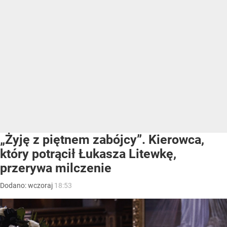
„Żyję z piętnem zabójcy”. Kierowca,
który potrącił Łukasza Litewkę,
przerywa milczenie
Dodano:
wczoraj
18:53