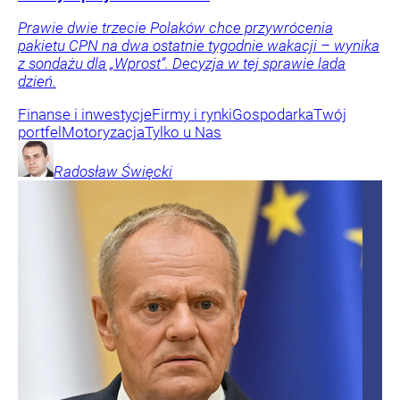
Prawie dwie trzecie Polaków chce przywrócenia
pakietu CPN na dwa ostatnie tygodnie wakacji – wynika
z sondażu dla „Wprost”. Decyzja w tej sprawie lada
dzień.
Finanse i inwestycje
Firmy i rynki
Gospodarka
Twój
portfel
Motoryzacja
Tylko u Nas
Radosław
Święcki