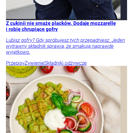
Z cukinii nie smażę placków. Dodaję mozzarellę
i robię chrupiące gofry
Lubisz gofry? Gdy spróbujesz tych przepadniesz. Jeden
wytrawny składnik sprawia, że smakują naprawdę
wyjątkowo.
Przepisy
Żywienie
Składniki odżywcze