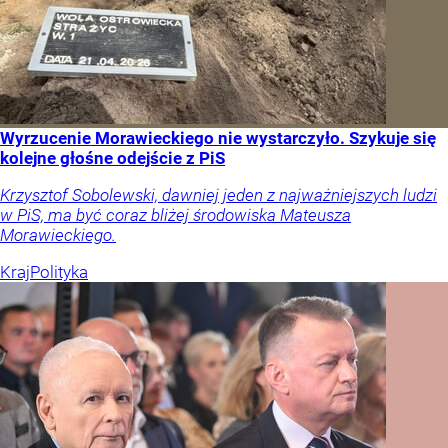
Wyrzucenie Morawieckiego nie wystarczyło. Szykuje się
kolejne głośne odejście z PiS
Krzysztof Sobolewski, dawniej jeden z najważniejszych ludzi
w PiS, ma być coraz bliżej środowiska Mateusza
Morawieckiego.
Kraj
Polityka