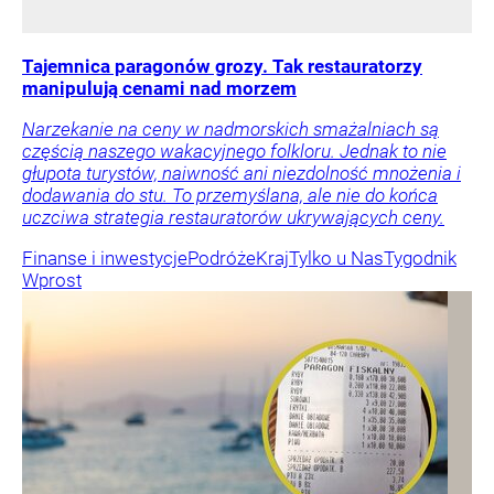
Tajemnica paragonów grozy. Tak restauratorzy
manipulują cenami nad morzem
Narzekanie na ceny w nadmorskich smażalniach są
częścią naszego wakacyjnego folkloru. Jednak to nie
głupota turystów, naiwność ani niezdolność mnożenia i
dodawania do stu. To przemyślana, ale nie do końca
uczciwa strategia restauratorów ukrywających ceny.
Finanse i inwestycje
Podróże
Kraj
Tylko u Nas
Tygodnik
Wprost