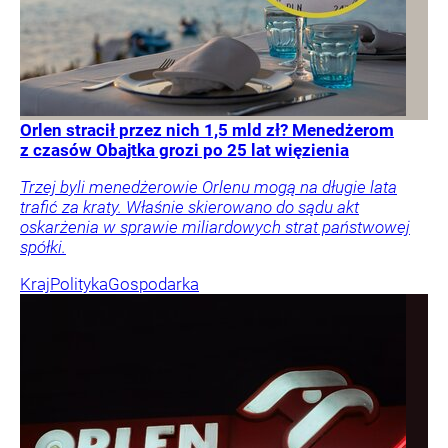
Orlen stracił przez nich 1,5 mld zł? Menedżerom
z czasów Obajtka grozi po 25 lat więzienia
Trzej byli menedżerowie Orlenu mogą na długie lata
trafić za kraty. Właśnie skierowano do sądu akt
oskarżenia w sprawie miliardowych strat państwowej
spółki.
Kraj
Polityka
Gospodarka