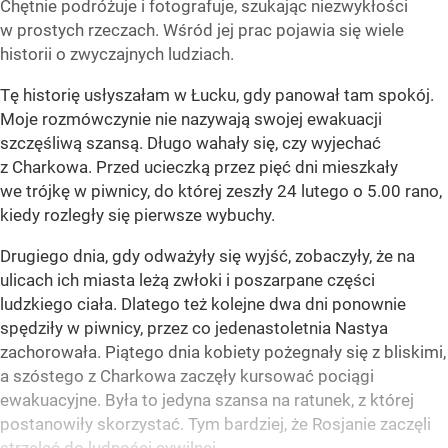
Chętnie podróżuje i fotografuje, szukając niezwykłości
w prostych rzeczach. Wśród jej prac pojawia się wiele
historii o zwyczajnych ludziach.
Tę historię usłyszałam w Łucku, gdy panował tam spokój.
Moje rozmówczynie nie nazywają swojej ewakuacji
szczęśliwą szansą. Długo wahały się, czy wyjechać
z Charkowa. Przed ucieczką przez pięć dni mieszkały
we trójkę w piwnicy, do której zeszły 24 lutego o 5.00 rano,
kiedy rozległy się pierwsze wybuchy.
Drugiego dnia, gdy odważyły się wyjść, zobaczyły, że na
ulicach ich miasta leżą zwłoki i poszarpane części
ludzkiego ciała. Dlatego też kolejne dwa dni ponownie
spędziły w piwnicy, przez co jedenastoletnia Nastya
zachorowała. Piątego dnia kobiety pożegnały się z bliskimi,
a szóstego z Charkowa zaczęły kursować pociągi
ewakuacyjne. Była to jedyna szansa na ratunek, z której
postanowiły skorzystać. Tym bardziej, że Rosjanie zaczęli