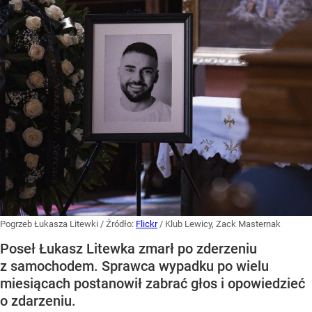
Pogrzeb Łukasza Litewki
/ Źródło:
Flickr
/
Klub Lewicy, Zack Masternak
Poseł Łukasz Litewka zmarł po zderzeniu
z samochodem. Sprawca wypadku po wielu
miesiącach postanowił zabrać głos i opowiedzieć
o zdarzeniu.