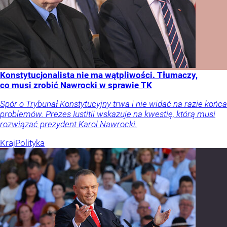
Konstytucjonalista nie ma wątpliwości. Tłumaczy,
co musi zrobić Nawrocki w sprawie TK
Spór o Trybunał Konstytucyjny trwa i nie widać na razie końca
problemów. Prezes Iustitii wskazuje na kwestię, którą musi
rozwiązać prezydent Karol Nawrocki.
Kraj
Polityka