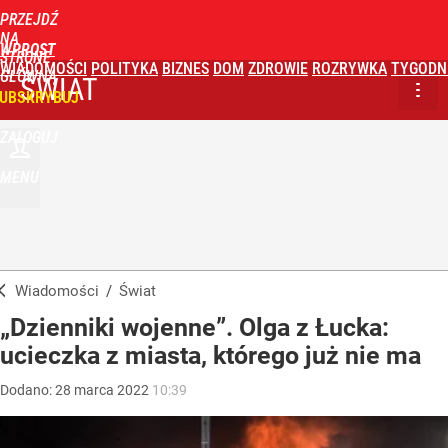
PRZEJDŹ
NA
WPROST
STRONĘ
WIADOMOŚCI
POLITYKA
BIZNES
DOM
ZDROWIE
ROZRYWKA
TYGODN
GŁÓWNĄ
ŚWIAT
UBSKRYBUJ
ZALOGUJ
MENU
Wiadomości
/
Świat
„Dzienniki wojenne”. Olga z Łucka:
ucieczka z miasta, którego już nie ma
Dodano:
28
marca
2022
10:39