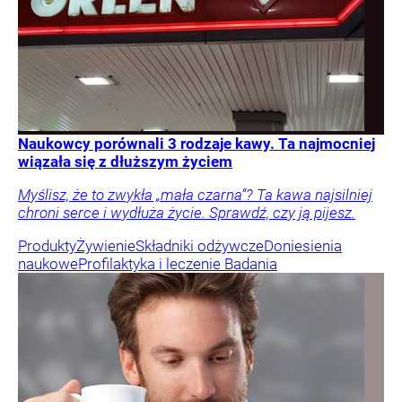
Naukowcy porównali 3 rodzaje kawy. Ta najmocniej
wiązała się z dłuższym życiem
Myślisz, że to zwykła „mała czarna”? Ta kawa najsilniej
chroni serce i wydłuża życie. Sprawdź, czy ją pijesz.
Produkty
Żywienie
Składniki odżywcze
Doniesienia
naukowe
Profilaktyka i leczenie
Badania