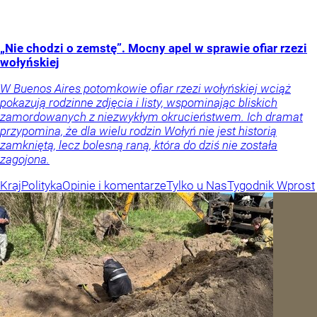
„Nie chodzi o zemstę”. Mocny apel w sprawie ofiar rzezi
wołyńskiej
W Buenos Aires potomkowie ofiar rzezi wołyńskiej wciąż
pokazują rodzinne zdjęcia i listy, wspominając bliskich
zamordowanych z niezwykłym okrucieństwem. Ich dramat
przypomina, że dla wielu rodzin Wołyń nie jest historią
zamkniętą, lecz bolesną raną, która do dziś nie została
zagojona.
Kraj
Polityka
Opinie i komentarze
Tylko u Nas
Tygodnik Wprost