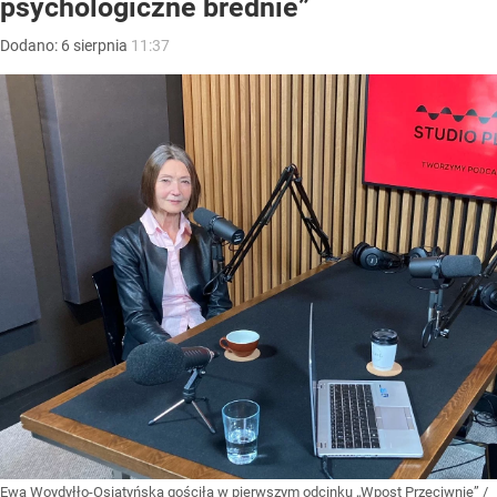
psychologiczne brednie”
Dodano:
6
sierpnia
11:37
Ewa Woydyłło-Osiatyńska gościła w pierwszym odcinku „Wpost Przeciwnie”
/