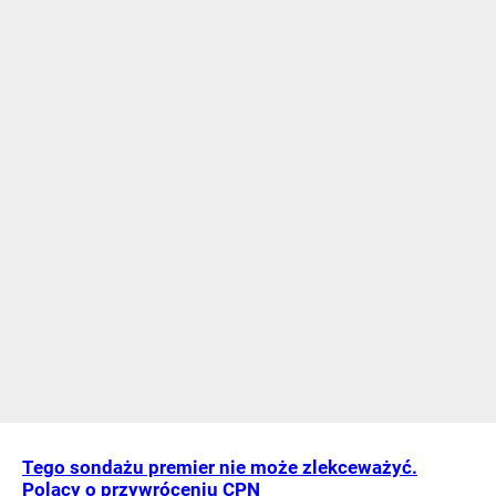
Tego sondażu premier nie może zlekceważyć.
Polacy o przywróceniu CPN