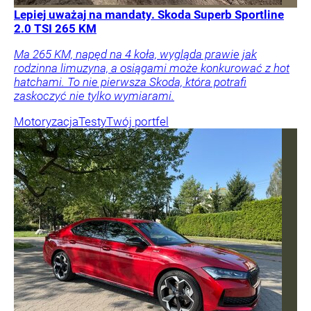
Lepiej uważaj na mandaty. Skoda Superb Sportline
2.0 TSI 265 KM
Ma 265 KM, napęd na 4 koła, wygląda prawie jak
rodzinna limuzyna, a osiągami może konkurować z hot
hatchami. To nie pierwsza Skoda, która potrafi
zaskoczyć nie tylko wymiarami.
Motoryzacja
Testy
Twój portfel