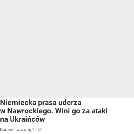
Niemiecka prasa uderza
w Nawrockiego. Wini go za ataki
na Ukraińców
Dodano:
wczoraj
15:52