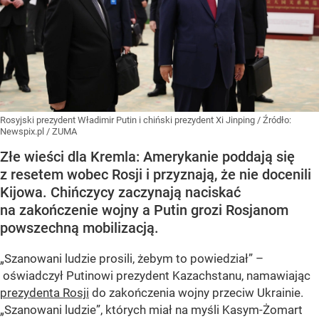
Rosyjski prezydent Władimir Putin i chiński prezydent Xi Jinping
/ Źródło:
Newspix.pl
/
ZUMA
Złe wieści dla Kremla: Amerykanie poddają się
z resetem wobec Rosji i przyznają, że nie docenili
Kijowa. Chińczycy zaczynają naciskać
na zakończenie wojny a Putin grozi Rosjanom
powszechną mobilizacją.
„Szanowani ludzie prosili, żebym to powiedział” –
oświadczył Putinowi prezydent Kazachstanu, namawiając
prezydenta Rosji
do zakończenia wojny przeciw Ukrainie.
„Szanowani ludzie”, których miał na myśli Kasym-Żomart