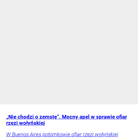
„Nie chodzi o zemstę”. Mocny apel w sprawie ofiar
rzezi wołyńskiej
W Buenos Aires potomkowie ofiar rzezi wołyńskiej