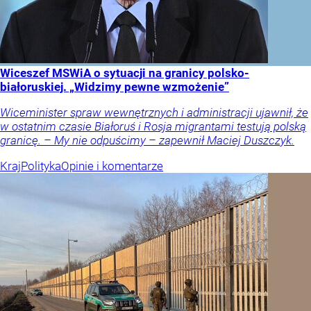
Wiceszef MSWiA o sytuacji na granicy polsko-
białoruskiej. „Widzimy pewne wzmożenie”
Wiceminister spraw wewnętrznych i administracji ujawnił, że
w ostatnim czasie Białoruś i Rosja migrantami testują polską
granicę. – My nie odpuścimy – zapewnił Maciej Duszczyk.
Kraj
Polityka
Opinie i komentarze