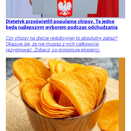
Dietetyk prześwietlił popularne chipsy. Te jedne
będą najlepszym wyborem podczas odchudzania
Czy chipsy na diecie redukcyjnej to absolutny zakaz?
Okazuje się, że nie musisz z nich całkowicie
rezygnować. Zobacz, co proponują eksperci.