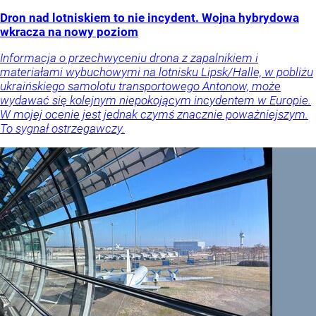
Dron nad lotniskiem to nie incydent. Wojna hybrydowa
wkracza na nowy poziom
Informacja o przechwyceniu drona z zapalnikiem i
materiałami wybuchowymi na lotnisku Lipsk/Halle, w pobliżu
ukraińskiego samolotu transportowego Antonow, może
wydawać się kolejnym niepokojącym incydentem w Europie.
W mojej ocenie jest jednak czymś znacznie poważniejszym.
To sygnał ostrzegawczy.