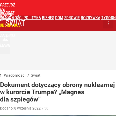
PRZEJDŹ
NA
WPROST
STRONĘ
WIADOMOŚCI
POLITYKA
BIZNES
DOM
ZDROWIE
ROZRYWKA
TYGODN
GŁÓWNĄ
ŚWIAT
UBSKRYBUJ
ZALOGUJ
MENU
Wiadomości
/
Świat
Dokument dotyczący obrony nuklearnej
w kurorcie Trumpa? „Magnes
dla szpiegów”
Dodano:
8
września
2022
7:50