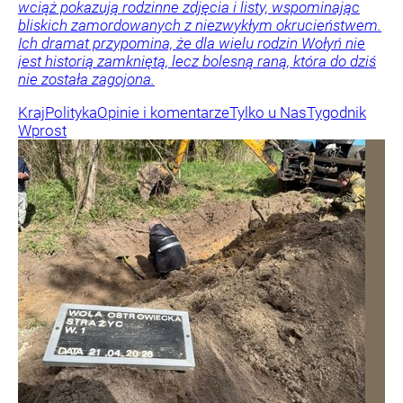
wciąż pokazują rodzinne zdjęcia i listy, wspominając
bliskich zamordowanych z niezwykłym okrucieństwem.
Ich dramat przypomina, że dla wielu rodzin Wołyń nie
jest historią zamkniętą, lecz bolesną raną, która do dziś
nie została zagojona.
Kraj
Polityka
Opinie i komentarze
Tylko u Nas
Tygodnik
Wprost