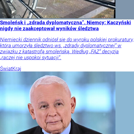
Smoleńsk i „zdrada dyplomatyczna”. Niemcy: Kaczyński
nigdy nie zaakceptował wyników śledztwa
Niemiecki dziennik odniósł się do wyroku polskiej prokuratury,
która umorzyła śledztwo ws. „zdrady dyplomatycznej” w
związku z katastrofą smoleńską. Według „FAZ” decyzja
„raczej nie uspokoi sytuacji”.
Świat
Kraj