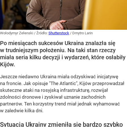
Wołodymyr Zełenski
/ Źródło:
Shutterstock
/
Dmytro Larin
Po miesiącach sukcesów Ukraina znalazła się
w trudniejszym położeniu. Na taki stan rzeczy
miała seria kilku decyzji i wydarzeń, które osłabiły
Kijów.
Jeszcze niedawno Ukraina miała odzyskiwać inicjatywę
na froncie. Jak opisuje "The Atlantic", Kijów przeprowadzał
skuteczne ataki na rosyjską infrastrukturę, rozwijał
zdolności dronowe i zyskiwał uznanie zachodnich
partnerów. Ten korzystny trend miał jednak wyhamować
w zaledwie kilka dni.
Sytuacja Ukrainy zmieniła się bardzo szybko