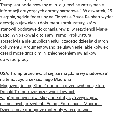
Trump jest podejrzewany m.in. o „umyślne zatrzymanie
informacji dotyczących obrony narodowej”. W czwartek, 25
sierpnia, sędzia federalny na Florydzie Bruce Reinhart wydał
decyzję o ujawnieniu dokumentu prokuratury, który
stanowił podstawę dokonania rewizji w rezydencji Mar-a-
Lago. Wnioskował o to sam Trump. Prokuratura
sprzeciwiała się upublicznieniu liczącego dziesiątki stron
dokumentu. Argumentowano, że ujawnienie jakiejkolwiek
części może grozić m.in. zniechęceniem świadków
do współpracy.
USA. Trump przechwalał się, że ma „dane wywiadowcze”
na temat życia seksualnego Macrona
Magazyn „Rolling Stone” donosi o przechwałkach, które
Donald Trump rozgłaszał wśród swoich
współpracowników. Miały one dotyczyć zwyczajów
seksualnych prezydenta Francji Emmanuela Macrona.
Dziennikarze podają, że materiały w tej sprawie...