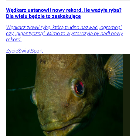
Wędkarz ustanowił nowy rekord. Ile ważyła ryba?
Dla wielu będzie to zaskakujące
Wędkarz złowił rybę, którą trudno nazwać „ogromną”
czy „gigantyczną”. Mimo to wystarczyła by padł nowy
rekord.
Życie
Świat
Sport