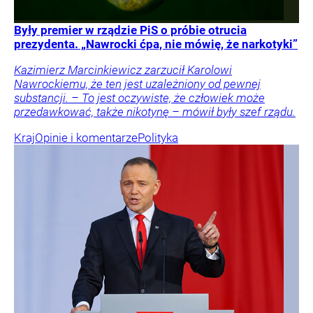
Były premier w rządzie PiS o próbie otrucia
prezydenta. „Nawrocki ćpa, nie mówię, że narkotyki”
Kazimierz Marcinkiewicz zarzucił Karolowi
Nawrockiemu, że ten jest uzależniony od pewnej
substancji. – To jest oczywiste, że człowiek może
przedawkować, także nikotynę – mówił były szef rządu.
Kraj
Opinie i komentarze
Polityka