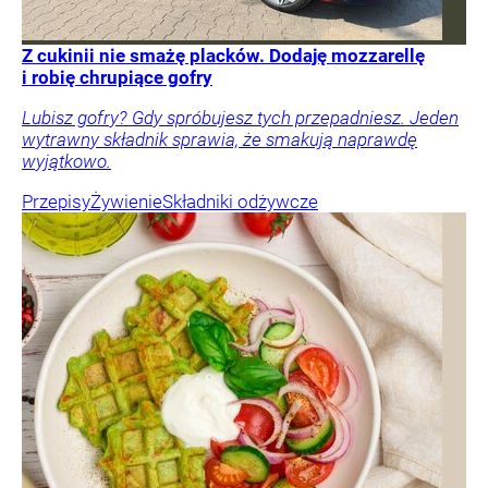
Z cukinii nie smażę placków. Dodaję mozzarellę
i robię chrupiące gofry
Lubisz gofry? Gdy spróbujesz tych przepadniesz. Jeden
wytrawny składnik sprawia, że smakują naprawdę
wyjątkowo.
Przepisy
Żywienie
Składniki odżywcze