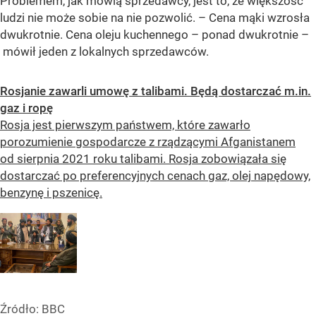
Problemem, jak mówią sprzedawcy, jest to, że większość
ludzi nie może sobie na nie pozwolić. – Cena mąki wzrosła
dwukrotnie. Cena oleju kuchennego – ponad dwukrotnie –
mówił jeden z lokalnych sprzedawców.
Rosjanie zawarli umowę z talibami. Będą dostarczać m.in.
gaz i ropę
Rosja jest pierwszym państwem, które zawarło
porozumienie gospodarcze z rządzącymi Afganistanem
od sierpnia 2021 roku talibami. Rosja zobowiązała się
dostarczać po preferencyjnych cenach gaz, olej napędowy,
benzynę i pszenicę.
Źródło:
BBC