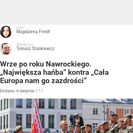
Autor:
Magdalena Frindt
Współpraca:
Tomasz Stankiewicz
Wrze po roku Nawrockiego.
„Największa hańba” kontra „Cała
Europa nam go zazdrości”
Dodano:
6
sierpnia
5:15