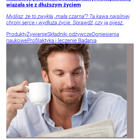
wiązała się z dłuższym życiem
Myślisz, że to zwykła „mała czarna”? Ta kawa najsilniej
chroni serce i wydłuża życie. Sprawdź, czy ją pijesz.
Produkty
Żywienie
Składniki odżywcze
Doniesienia
naukowe
Profilaktyka i leczenie
Badania