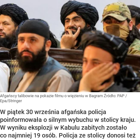
Afgańscy talibowie na pokazie filmu o więzieniu w Bagram
Źródło:
PAP
/
Epa/Stringer
W piątek 30 września afgańska policja
poinformowała o silnym wybuchu w stolicy kraju.
W wyniku eksplozji w Kabulu zabitych zostało
co najmniej 19 osób. Policja ze stolicy donosi też