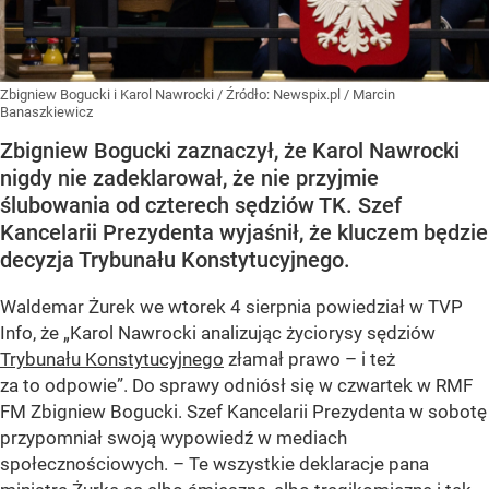
Zbigniew Bogucki i Karol Nawrocki
/ Źródło:
Newspix.pl
/
Marcin
Banaszkiewicz
Zbigniew Bogucki zaznaczył, że Karol Nawrocki
nigdy nie zadeklarował, że nie przyjmie
ślubowania od czterech sędziów TK. Szef
Kancelarii Prezydenta wyjaśnił, że kluczem będzie
decyzja Trybunału Konstytucyjnego.
Waldemar Żurek we wtorek 4 sierpnia powiedział w TVP
Info, że „Karol Nawrocki analizując życiorysy sędziów
Trybunału Konstytucyjnego
złamał prawo – i też
za to odpowie”. Do sprawy odniósł się w czwartek w RMF
FM Zbigniew Bogucki. Szef Kancelarii Prezydenta w sobotę
przypomniał swoją wypowiedź w mediach
społecznościowych. – Te wszystkie deklaracje pana