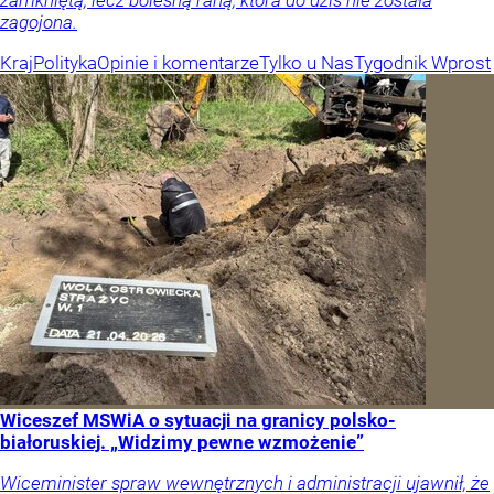
zagojona.
Kraj
Polityka
Opinie i komentarze
Tylko u Nas
Tygodnik Wprost
Wiceszef MSWiA o sytuacji na granicy polsko-
białoruskiej. „Widzimy pewne wzmożenie”
Wiceminister spraw wewnętrznych i administracji ujawnił, że