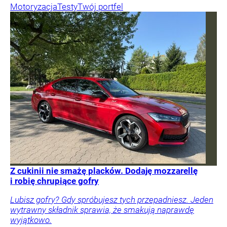
Motoryzacja
Testy
Twój portfel
Z cukinii nie smażę placków. Dodaję mozzarellę
i robię chrupiące gofry
Lubisz gofry? Gdy spróbujesz tych przepadniesz. Jeden
wytrawny składnik sprawia, że smakują naprawdę
wyjątkowo.