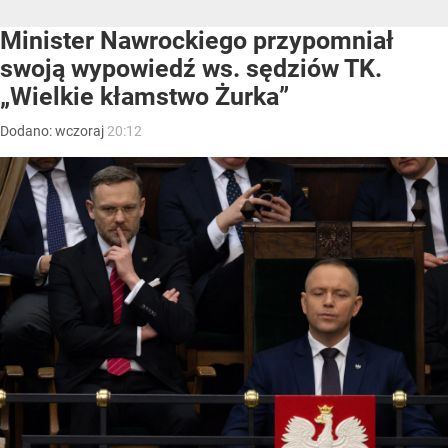
Minister Nawrockiego przypomniał
swoją wypowiedź ws. sędziów TK.
„Wielkie kłamstwo Żurka”
Dodano:
wczoraj
20:12