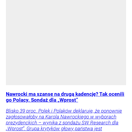
Nawrocki ma szansę na drugą kadencję? Tak ocenili
go Polacy. Sondaż dla „Wprost”
Blisko 39 proc. Polek i Polaków deklaruje, że ponownie
zagłosowałoby na Karola Nawrockiego w wyborach
prezydenckich – wynika z sondażu SW Research dla
„Wprost”. Grupa krytyków głowy państwa jest