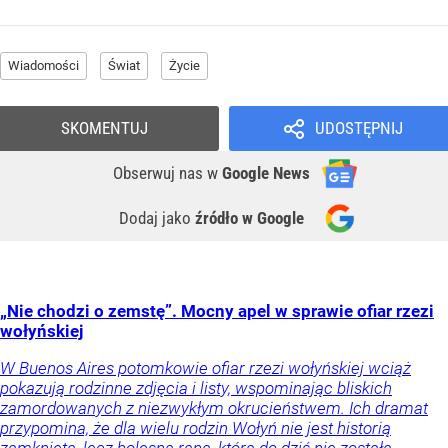
Wiadomości
Świat
Życie
SKOMENTUJ
UDOSTĘPNIJ
Obserwuj nas
w
Google News
Dodaj jako
źródło w Google
„Nie chodzi o zemstę”. Mocny apel w sprawie ofiar rzezi
wołyńskiej
W Buenos Aires potomkowie ofiar rzezi wołyńskiej wciąż
pokazują rodzinne zdjęcia i listy, wspominając bliskich
zamordowanych z niezwykłym okrucieństwem. Ich dramat
przypomina, że dla wielu rodzin Wołyń nie jest historią
zamkniętą, lecz bolesną raną, która do dziś nie została