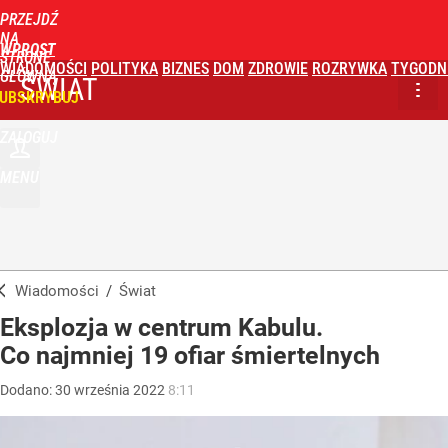
PRZEJDŹ
NA
WPROST
STRONĘ
WIADOMOŚCI
POLITYKA
BIZNES
DOM
ZDROWIE
ROZRYWKA
TYGODN
GŁÓWNĄ
ŚWIAT
UBSKRYBUJ
ZALOGUJ
MENU
Wiadomości
/
Świat
Eksplozja w centrum Kabulu.
Co najmniej 19 ofiar śmiertelnych
Dodano:
30
września
2022
8:11