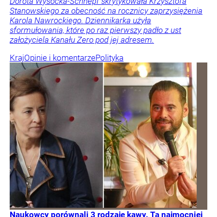
Dorota Wysocka-Schnepf skrytykowała Krzysztofa
Stanowskiego za obecność na rocznicy zaprzysiężenia
Karola Nawrockiego. Dziennikarka użyła
sformułowania, które po raz pierwszy padło z ust
założyciela Kanału Zero pod jej adresem.
Kraj
Opinie i komentarze
Polityka
Naukowcy porównali 3 rodzaje kawy. Ta najmocniej