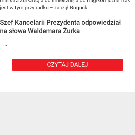
ministra Żurka są albo śmieszne, albo tragikomiczne i tak
jest w tym przypadku – zaczął Bogucki.
Szef Kancelarii Prezydenta odpowiedział
na słowa Waldemara Żurka
–...
CZYTAJ DALEJ