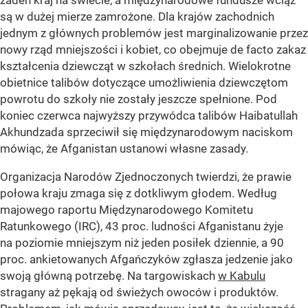
są w dużej mierze zamrożone. Dla krajów zachodnich
jednym z głównych problemów jest marginalizowanie przez
nowy rząd mniejszości i kobiet, co obejmuje de facto zakaz
kształcenia dziewcząt w szkołach średnich. Wielokrotne
obietnice talibów dotyczące umożliwienia dziewczętom
powrotu do szkoły nie zostały jeszcze spełnione. Pod
koniec czerwca najwyższy przywódca talibów Haibatullah
Akhundzada sprzeciwił się międzynarodowym naciskom
mówiąc, że Afganistan ustanowi własne zasady.
Organizacja Narodów Zjednoczonych twierdzi, że prawie
połowa kraju zmaga się z dotkliwym głodem. Według
majowego raportu Międzynarodowego Komitetu
Ratunkowego (IRC), 43 proc. ludności Afganistanu żyje
na poziomie mniejszym niż jeden posiłek dziennie, a 90
proc. ankietowanych Afgańczyków zgłasza jedzenie jako
swoją główną potrzebę. Na targowiskach
w Kabulu
stragany aż pękają od świeżych owoców i produktów.