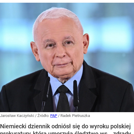
Jarosław Kaczyński
/ Źródło:
PAP
/
Radek Pietruszka
Niemiecki dziennik odniósł się do wyroku polskiej
prokuratury, która umorzyła śledztwo ws. „zdrady