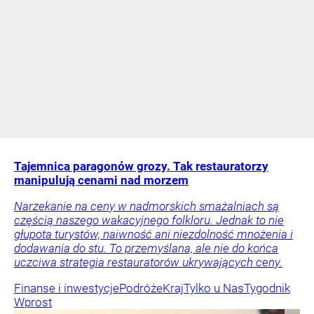
Tajemnica paragonów grozy. Tak restauratorzy
manipulują cenami nad morzem
Narzekanie na ceny w nadmorskich smażalniach są
częścią naszego wakacyjnego folkloru. Jednak to nie
głupota turystów, naiwność ani niezdolność mnożenia i
dodawania do stu. To przemyślana, ale nie do końca
uczciwa strategia restauratorów ukrywających ceny.
Finanse i inwestycje
Podróże
Kraj
Tylko u Nas
Tygodnik
Wprost