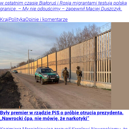
w ostatnim czasie Białoruś i Rosja migrantami testują polską
granicę. – My nie odpuścimy – zapewnił Maciej Duszczyk.
Kraj
Polityka
Opinie i komentarze
Były premier w rządzie PiS o próbie otrucia prezydenta.
„Nawrocki ćpa, nie mówię, że narkotyki”
Kazimierz Marcinkiewicz zarzucił Karolowi Nawrockiemu, że