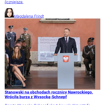
liczniejsza.
Magdalena
Frindt
Stanowski na obchodach rocznicy Nawrockiego.
Wróciła burza z Wysocką-Schnepf