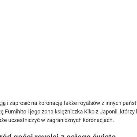
cją
i zaprosić na koronację także royalsów z innych pańs
 Fumihito i jego żona księżniczka Kiko z Japonii, którz
że uczestniczyć w zagranicznych koronacjach.
ród gości royalsi z całego świata