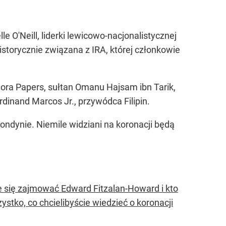
O'Neill, liderki lewicowo-nacjonalistycznej
historycznie związana z IRA, której członkowie
ndora Papers, sułtan Omanu Hajsam ibn Tarik,
inand Marcos Jr., przywódca Filipin.
ondynie. Niemile widziani na koronacji będą
e się zajmować Edward Fitzalan-Howard i kto
stko, co chcielibyście wiedzieć o koronacji