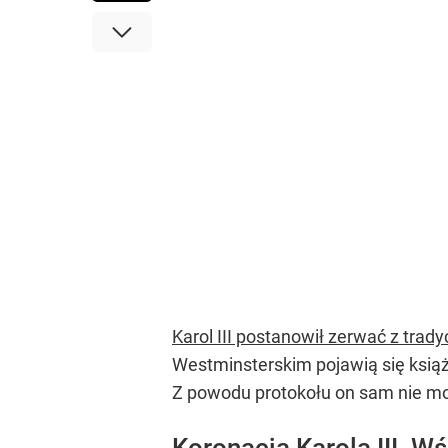
Karol III postanowił zerwać z trady
Westminsterskim pojawią się książę
Z powodu protokołu on sam nie mo
Koronacja Karola III. Wś