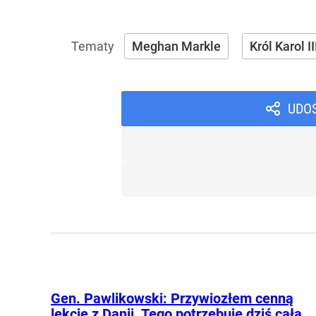
Meghan Markle
Król Karol II
UDO
Gen. Pawlikowski: Przywiozłem cenną
lekcję z Danii. Tego potrzebuje dziś cała