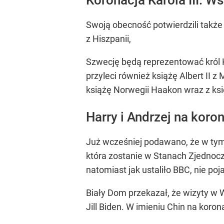
Swoją obecność potwierdzili także k
z Hiszpanii,
Szwecję będą reprezentować król Ka
przyleci również książę Albert II
książę Norwegii Haakon wraz z ksi
Harry i Andrzej na korona
Już wcześniej podawano, że w tym 
która zostanie w Stanach Zjednoc
natomiast jak ustaliło BBC, nie po
Biały Dom przekazał, że wizyty w W
Jill Biden. W imieniu Chin na koro