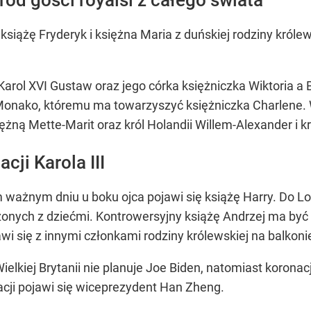
siążę Fryderyk i księżna Maria z duńskiej rodziny królewsk
rol XVI Gustaw oraz jego córka księżniczka Wiktoria a Be
 z Monako, któremu ma towarzyszyć księżniczka Charlene
ężną Mette-Marit oraz król Holandii Willem-Alexander i 
cji Karola III
ważnym dniu u boku ojca pojawi się książę Harry. Do Lo
zonych z dziećmi. Kontrowersyjny książę Andrzej ma by
jawi się z innymi członkami rodziny królewskiej na balko
ielkiej Brytanii nie planuje Joe Biden, natomiast koron
nacji pojawi się wiceprezydent Han Zheng.