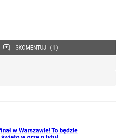
SKOMENTUJ
1
finał w Warszawie! To będzie
 święto w grze o tytuł