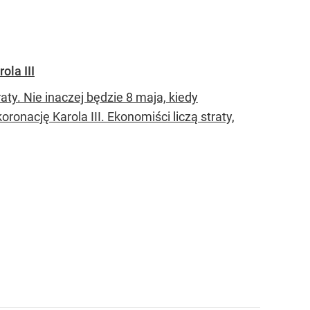
ola III
ty. Nie inaczej będzie 8 maja, kiedy
onację Karola III. Ekonomiści liczą straty,