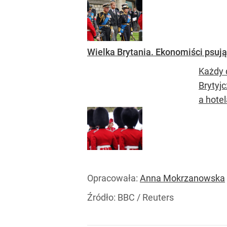
Wielka Brytania. Ekonomiści psują 
Każdy 
Brytyjc
a hote
Opracowała:
Anna Mokrzanowska
Źródło:
BBC
/
Reuters