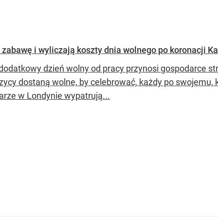
zabawę i wyliczają koszty dnia wolnego po koronacji Kar
dodatkowy dzień wolny od pracy przynosi gospodarce stra
zycy dostaną wolne, by celebrować, każdy po swojemu, kor
larze w Londynie wypatrują...