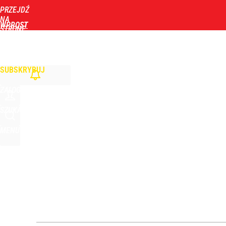
PRZEJDŹ
Udostępnij
1
Skomentuj
NA
WPROST
STRONĘ
GŁÓWNĄ
WIADOMOŚCI
POLITYKA
BIZNES
DOM
ZDROWIE
ROZRYWKA
TYGOD
SUBSKRYBUJ
ZALOGUJ
SZUKAJ
MENU