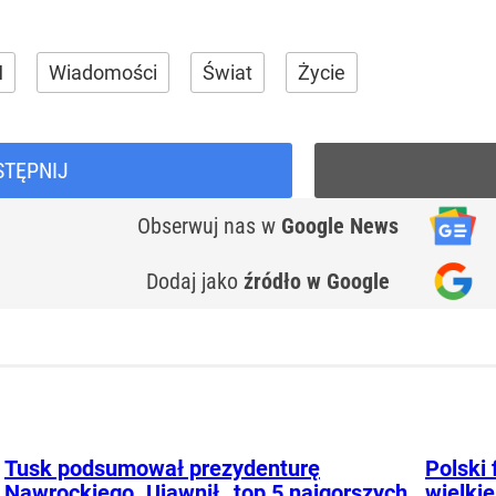
I
Wiadomości
Świat
Życie
STĘPNIJ
Obserwuj nas
w
Google News
Dodaj jako
źródło w Google
Tusk podsumował prezydenturę
Polski 
Nawrockiego. Ujawnił „top 5 najgorszych
wielkie