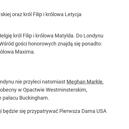
iej oraz król Filip i królowa Letycja
lgię król Filip i królowa Matylda. Do Londynu
. Wśród gości honorowych znajdą się ponadto:
królowa Maxima.
ndynu nie przyleci natomiast
Meghan Markle
,
ć obecny w Opactwie Westminsterskim,
nie pałacu Buckingham.
acji będzie się przypatrywać Pierwsza Dama USA