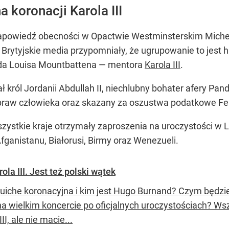
 koronacji Karola III
owiedź obecności w Opactwie Westminsterskim Michelle 
ej. Brytyjskie media przypomniały, że ugrupowanie to jest 
orda Louisa Mountbattena — mentora
Karola III
.
ł król Jordanii Abdullah II, niechlubny bohater afery Pa
praw człowieka oraz skazany za oszustwa podatkowe Ferd
zystkie kraje otrzymały zaproszenia na uroczystości w L
 Afganistanu, Białorusi, Birmy oraz Wenezueli.
la III. Jest też polski wątek
quiche koronacyjna i kim jest Hugo Burnand? Czym będzi
a wielkim koncercie po oficjalnych uroczystościach? Wszy
III, ale nie macie...