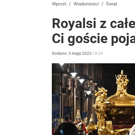
Wprost
/
Wiadomości
/
Świat
Royalsi z całe
Ci goście poja
Dodano:
3
maja
2023
18:09