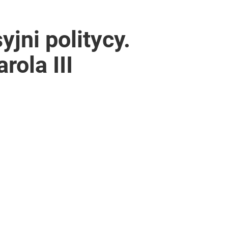
yjni politycy.
rola III