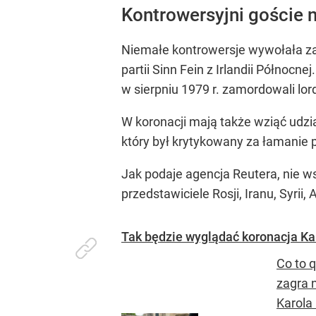
Kontrowersyjni goście na
Niemałe kontrowersje wywołała zap
partii Sinn Fein z Irlandii Północn
w sierpniu 1979 r. zamordowali l
W koronacji mają także wziąć udzia
który był krytykowany za łamanie 
Jak podaje agencja Reutera, nie ws
przedstawiciele Rosji, Iranu, Syrii,
Tak będzie wyglądać koronacja Karo
Co to 
zagra n
Karola 