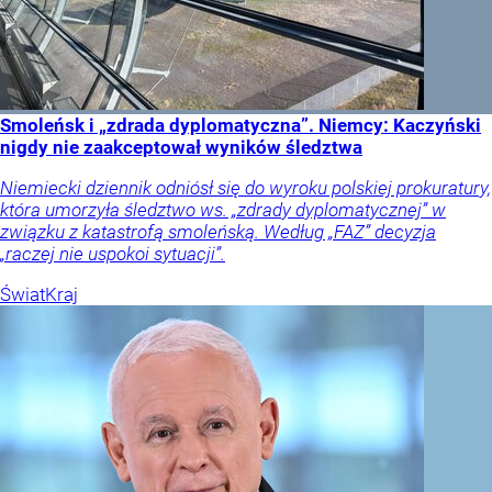
Smoleńsk i „zdrada dyplomatyczna”. Niemcy: Kaczyński
nigdy nie zaakceptował wyników śledztwa
Niemiecki dziennik odniósł się do wyroku polskiej prokuratury,
która umorzyła śledztwo ws. „zdrady dyplomatycznej” w
związku z katastrofą smoleńską. Według „FAZ” decyzja
„raczej nie uspokoi sytuacji”.
Świat
Kraj