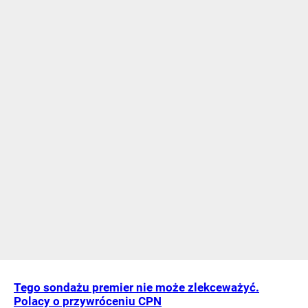
Tego sondażu premier nie może zlekceważyć.
Polacy o przywróceniu CPN