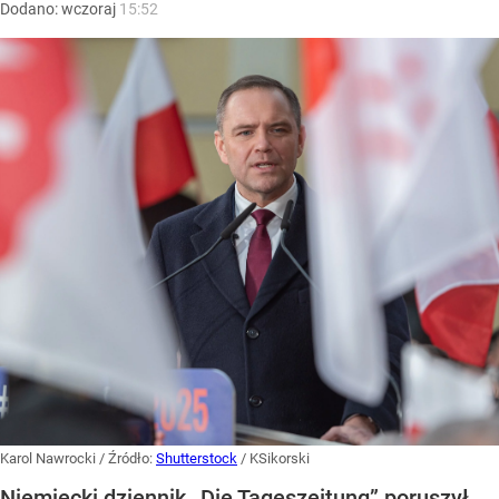
Dodano:
wczoraj
15:52
Karol Nawrocki
/ Źródło:
Shutterstock
/
KSikorski
Niemiecki dziennik „Die Tageszeitung” poruszył