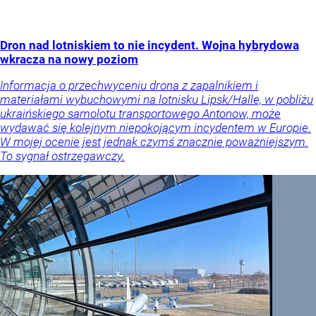
Dron nad lotniskiem to nie incydent. Wojna hybrydowa
wkracza na nowy poziom
Informacja o przechwyceniu drona z zapalnikiem i
materiałami wybuchowymi na lotnisku Lipsk/Halle, w pobliżu
ukraińskiego samolotu transportowego Antonow, może
wydawać się kolejnym niepokojącym incydentem w Europie.
W mojej ocenie jest jednak czymś znacznie poważniejszym.
To sygnał ostrzegawczy.