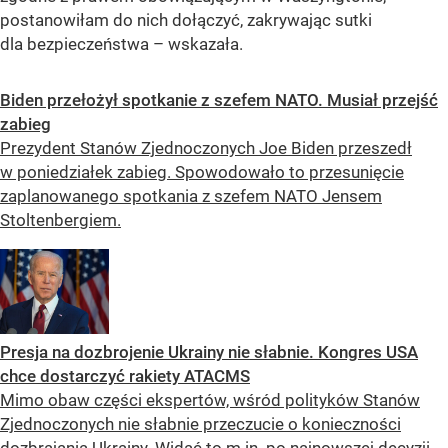
postanowiłam do nich dołączyć, zakrywając sutki
dla bezpieczeństwa – wskazała.
Biden przełożył spotkanie z szefem NATO. Musiał przejść
zabieg
Prezydent Stanów Zjednoczonych Joe Biden przeszedł
w poniedziałek zabieg. Spowodowało to przesunięcie
zaplanowanego spotkania z szefem NATO Jensem
Stoltenbergiem.
Presja na dozbrojenie Ukrainy nie słabnie. Kongres USA
chce dostarczyć rakiety ATACMS
Mimo obaw części ekspertów, wśród polityków Stanów
Zjednoczonych nie słabnie przeczucie o konieczności