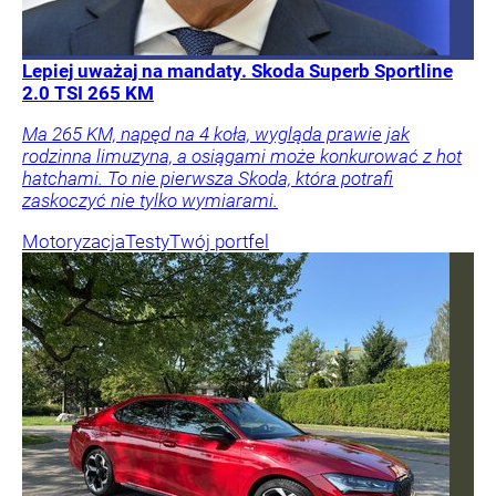
Lepiej uważaj na mandaty. Skoda Superb Sportline
2.0 TSI 265 KM
Ma 265 KM, napęd na 4 koła, wygląda prawie jak
rodzinna limuzyna, a osiągami może konkurować z hot
hatchami. To nie pierwsza Skoda, która potrafi
zaskoczyć nie tylko wymiarami.
Motoryzacja
Testy
Twój portfel