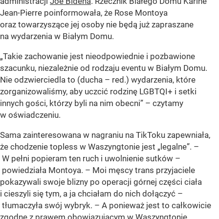
administracji
Joe Bidena
. Rzecznik Białego Domu Karine
Jean-Pierre poinformowała, że Rose Montoya
oraz towarzyszące jej osoby nie będą już zapraszane
na wydarzenia w Białym Domu.
„Takie zachowanie jest nieodpowiednie i pozbawione
szacunku, niezależnie od rodzaju eventu w Białym Domu.
Nie odzwierciedla to (ducha – red.) wydarzenia, które
zorganizowaliśmy, aby uczcić rodzinę LGBTQI+ i setki
innych gości, którzy byli na nim obecni” – czytamy
w oświadczeniu.
Sama zainteresowana w nagraniu na TikToku zapewniała,
że chodzenie topless w Waszyngtonie jest „legalne”. –
W pełni popieram ten ruch i uwolnienie sutków –
powiedziała Montoya. – Moi męscy trans przyjaciele
pokazywali swoje blizny po operacji górnej części ciała
i cieszyli się tym, a ja chciałam do nich dołączyć –
tłumaczyła swój wybryk. – A ponieważ jest to całkowicie
zgodne z prawem obowiązującym w Waszyngtonie,