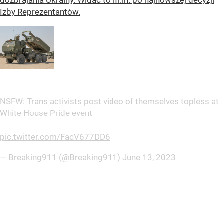
dozbrajania Ukrainy. Widać to m.in. po najnowszej decyzji
Izby Reprezentantów.
NSFW: Trans activists post video of themselves topless at
White House Pride event
pic.twitter.com/FacV677DD6
— Breaking911 (@Breaking911)
June 13, 2023