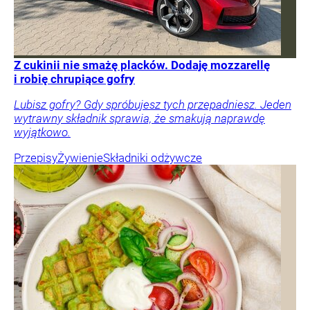
Z cukinii nie smażę placków. Dodaję mozzarellę
i robię chrupiące gofry
Lubisz gofry? Gdy spróbujesz tych przepadniesz. Jeden
wytrawny składnik sprawia, że smakują naprawdę
wyjątkowo.
Przepisy
Żywienie
Składniki odżywcze