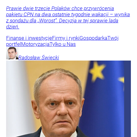
Prawie dwie trzecie Polaków chce przywrócenia
pakietu CPN na dwa ostatnie tygodnie wakacji – wynika
z sondażu dla „Wprost”. Decyzja w tej sprawie lada
dzień.
Finanse i inwestycje
Firmy i rynki
Gospodarka
Twój
portfel
Motoryzacja
Tylko u Nas
Radosław
Święcki