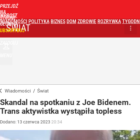
PRZEJDŹ
NA
WPROST
STRONĘ
WIADOMOŚCI
POLITYKA
BIZNES
DOM
ZDROWIE
ROZRYWKA
TYGODN
GŁÓWNĄ
ŚWIAT
UBSKRYBUJ
ZALOGUJ
MENU
Wiadomości
/
Świat
Skandal na spotkaniu z Joe Bidenem.
Trans aktywistka wystąpiła topless
Dodano:
13
czerwca
2023
20:34