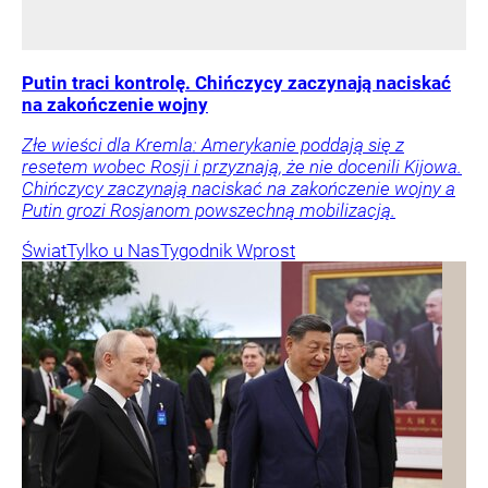
Putin traci kontrolę. Chińczycy zaczynają naciskać
na zakończenie wojny
Złe wieści dla Kremla: Amerykanie poddają się z
resetem wobec Rosji i przyznają, że nie docenili Kijowa.
Chińczycy zaczynają naciskać na zakończenie wojny a
Putin grozi Rosjanom powszechną mobilizacją.
Świat
Tylko u Nas
Tygodnik Wprost