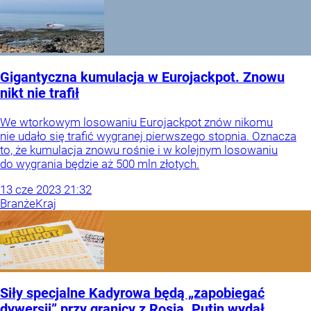
Gigantyczna kumulacja w Eurojackpot. Znowu
nikt nie trafił
We wtorkowym losowaniu Eurojackpot znów nikomu
nie udało się trafić wygranej pierwszego stopnia. Oznacza
to, że kumulacja znowu rośnie i w kolejnym losowaniu
do wygrania będzie aż 500 mln złotych.
13
cze
2023
21:32
Branże
Kraj
Siły specjalne Kadyrowa będą „zapobiegać
dywersji” przy granicy z Rosją. Putin wydał