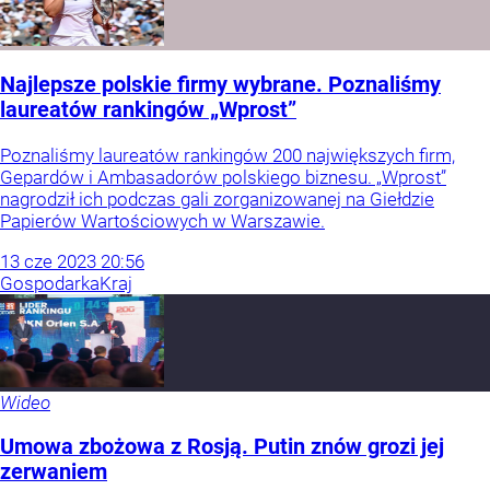
Najlepsze polskie firmy wybrane. Poznaliśmy
laureatów rankingów „Wprost”
Poznaliśmy laureatów rankingów 200 największych firm,
Gepardów i Ambasadorów polskiego biznesu. „Wprost”
nagrodził ich podczas gali zorganizowanej na Giełdzie
Papierów Wartościowych w Warszawie.
13
cze
2023
20:56
Gospodarka
Kraj
Wideo
Umowa zbożowa z Rosją. Putin znów grozi jej
zerwaniem