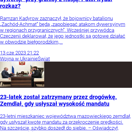
rozkaz?
Ramzan Kadyrow zaznaczył, że bojownicy batalionu
„Zachód-Achmat” będą „zapobiegać atakom dywersyjnym
w regionach przygranicznych”. Wcześniej przywódca
Czeczenii deklarował, że jego jednostki są gotowe działać
w obwodzie biełgorodzkim,...
13
cze
2023
21:22
Wojna w Ukrainie
Świat
23-latek został zatrzymany przez drogówkę.
Zemdlał, gdy usłyszał wysokość mandatu
23-letni mieszkaniec województwa mazowieckiego zemdlał,
gdy usłyszał kwotę mandatu za przekroczenie prędkości.
Na szczęście, szybko doszedł do siebie. – Oświadczył,