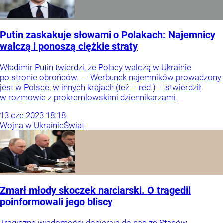
Putin zaskakuje słowami o Polakach: Najemnicy
walczą i ponoszą ciężkie straty
Władimir Putin twierdzi, że Polacy walczą w Ukrainie
po stronie obrońców. – Werbunek najemników prowadzony
jest w Polsce, w innych krajach (też – red.) – stwierdził
w rozmowie z prokremlowskimi dziennikarzami.
13
cze
2023
18:18
Wojna w Ukrainie
Świat
Zmarł młody skoczek narciarski. O tragedii
poinformowali jego bliscy
Tragiczne wiadomości docierają do nas ze Stanów