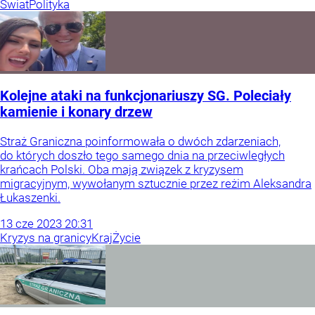
Świat
Polityka
Kolejne ataki na funkcjonariuszy SG. Poleciały
kamienie i konary drzew
Straż Graniczna poinformowała o dwóch zdarzeniach,
do których doszło tego samego dnia na przeciwległych
krańcach Polski. Oba mają związek z kryzysem
migracyjnym, wywołanym sztucznie przez reżim Aleksandra
Łukaszenki.
13
cze
2023
20:31
Kryzys na granicy
Kraj
Życie