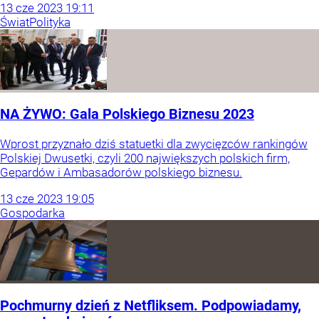
13
cze
2023
19:11
Świat
Polityka
NA ŻYWO: Gala Polskiego Biznesu 2023
Wprost przyznało dziś statuetki dla zwycięzców rankingów
Polskiej Dwusetki, czyli 200 największych polskich firm,
Gepardów i Ambasadorów polskiego biznesu.
13
cze
2023
19:05
Gospodarka
Pochmurny dzień z Netfliksem. Podpowiadamy,