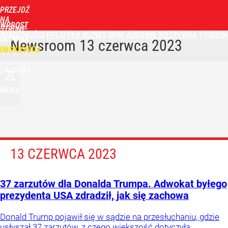
PRZEJDŹ
NA
WPROST
STRONĘ
WIADOMOŚCI
POLITYKA
BIZNES
DOM
ZDROWIE
ROZRYWKA
TYGODN
GŁÓWNĄ
Newsroom
13 czerwca 2023
UBSKRYBUJ
ZALOGUJ
MENU
13 CZERWCA 2023
37 zarzutów dla Donalda Trumpa. Adwokat byłego
prezydenta USA zdradził, jak się zachowa
Donald Trump pojawił się w sądzie na przesłuchaniu, gdzie
usłyszał 37 zarzutów, z czego większość dotyczyła