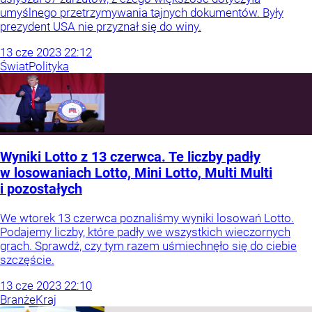
umyślnego przetrzymywania tajnych dokumentów. Były
prezydent USA nie przyznał się do winy.
13
cze
2023
22:12
Świat
Polityka
Wyniki Lotto z 13 czerwca. Te liczby padły
w losowaniach Lotto, Mini Lotto, Multi Multi
i pozostałych
We wtorek 13 czerwca poznaliśmy wyniki losowań Lotto.
Podajemy liczby, które padły we wszystkich wieczornych
grach. Sprawdź, czy tym razem uśmiechnęło się do ciebie
szczęście.
13
cze
2023
22:10
Branże
Kraj