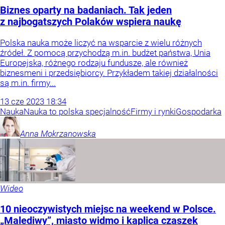
Biznes oparty na badaniach. Tak jeden
z najbogatszych Polaków wspiera naukę
Polska nauka może liczyć na wsparcie z wielu różnych
źródeł. Z pomocą przychodzą m.in. budżet państwa, Unia
Europejska, różnego rodzaju fundusze, ale również
biznesmeni i przedsiębiorcy. Przykładem takiej działalności
są m.in. firmy...
13
cze
2023
18:34
Nauka
Nauka to polska specjalność
Firmy i rynki
Gospodarka
Anna
Mokrzanowska
Wideo
10 nieoczywistych miejsc na weekend w Polsce.
„Malediwy”, miasto widmo i kaplica czaszek