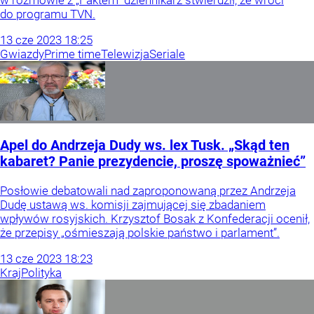
do programu TVN.
13
cze
2023
18:25
Gwiazdy
Prime time
Telewizja
Seriale
Apel do Andrzeja Dudy ws. lex Tusk. „Skąd ten
kabaret? Panie prezydencie, proszę spoważnieć”
Posłowie debatowali nad zaproponowaną przez Andrzeja
Dudę ustawą ws. komisji zajmującej się zbadaniem
wpływów rosyjskich. Krzysztof Bosak z Konfederacji ocenił,
że przepisy „ośmieszają polskie państwo i parlament”.
13
cze
2023
18:23
Kraj
Polityka