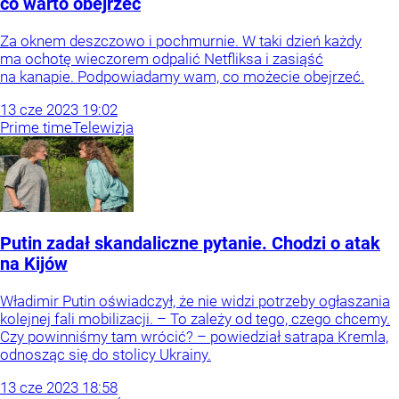
co warto obejrzeć
Za oknem deszczowo i pochmurnie. W taki dzień każdy
ma ochotę wieczorem odpalić Netfliksa i zasiąść
na kanapie. Podpowiadamy wam, co możecie obejrzeć.
13
cze
2023
19:02
Prime time
Telewizja
Putin zadał skandaliczne pytanie. Chodzi o atak
na Kijów
Władimir Putin oświadczył, że nie widzi potrzeby ogłaszania
kolejnej fali mobilizacji. – To zależy od tego, czego chcemy.
Czy powinniśmy tam wrócić? – powiedział satrapa Kremla,
odnosząc się do stolicy Ukrainy.
13
cze
2023
18:58