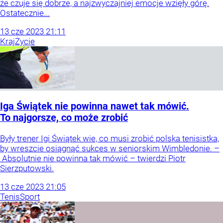
że czuje się dobrze, a najzwyczajniej emocje wzięły górę.
Ostatecznie...
13
cze
2023
21:11
Kraj
Życie
Iga Świątek nie powinna nawet tak mówić.
To najgorsze, co może zrobić
Były trener Igi Świątek wie, co musi zrobić polska tenisistka,
by wreszcie osiągnąć sukces w seniorskim Wimbledonie. –
Absolutnie nie powinna tak mówić – twierdzi Piotr
Sierzputowski.
13
cze
2023
21:05
Tenis
Sport