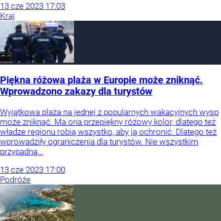
13
cze
2023
17:03
Kraj
Piękna różowa plaża w Europie może zniknąć.
Wprowadzono zakazy dla turystów
Wyjątkowa plaża na jednej z popularnych wakacyjnych wysp
może zniknąć. Ma ona przepiękny różowy kolor, dlatego też
władze regionu robią wszystko, aby ją ochronić. Dlatego też
wprowadziły ograniczenia dla turystów. Nie wszystkim
przypadną...
13
cze
2023
17:00
Podróże