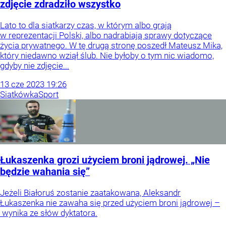
zdjęcie zdradziło wszystko
Lato to dla siatkarzy czas, w którym albo grają
w reprezentacji Polski, albo nadrabiają sprawy dotyczące
życia prywatnego. W tę drugą stronę poszedł Mateusz Mika,
który niedawno wziął ślub. Nie byłoby o tym nic wiadomo,
gdyby nie zdjęcie...
13
cze
2023
19:26
Siatkówka
Sport
Łukaszenka grozi użyciem broni jądrowej. „Nie
będzie wahania się”
Jeżeli Białoruś zostanie zaatakowana, Aleksandr
Łukaszenka nie zawaha się przed użyciem broni jądrowej –
wynika ze słów dyktatora.