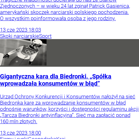
Zjednoczonych – w wieku 24 lat zginął Patrick Gasienica,
amerykański skoczek narciarski polskiego pochodzenia.
O wszystkim poinformowała osoba z jego rodziny.
13
cze
2023
18:03
Skoki narciarskie
Sport
Gigantyczna kara dla Biedronki. „Spółka
wprowadzała konsumentów w błąd”
Urząd Ochrony Konkurencji i Konsumentów nałożył na sieć
Biedronka karę za wprowadzanie konsumentów w błąd
odnośnie warunków, korzyści i dostępności regulaminu akcji
„Tarcza Biedronki antyinflacyjna”. Sieć ma zapłacić ponad
160 mln złotych.
13
cze
2023
18:00
Firmy i rynki
Gospodarka
Kraj