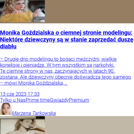
Monika Goździalska o ciemnej stronie modelingu:
Niektóre dziewczyny są w stanie zaprzedać duszę
diabłu
– Drugie dno modelingu to bogaci mężczyźni, wielkie
koneksje i pieniądze. W tym wszystkim są narkotyki.
Te ciemne strony w nas, zaczynających w latach 90.,
zostaną. Ale dziewczyny obecnie doświadczą tego samego
– mówi Monika Goździalska,...
13
cze
2023
17:33
Tylko u Nas
Prime time
Gwiazdy
Premium
Marzena
Tarkowska