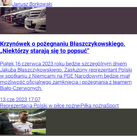
Janusz
Borkowski
Krzynówek o pożegnaniu Błaszczykowskiego.
„Niektórzy starają się to popsuć”
Piątek 16 czerwca 2023 roku będzie szczególnym dniem
Jakuba Błaszczykowskiego. Zasłużony reprezentant Polski
w spotkaniu z Niemcami na PGE Narodowym będzie miał
możliwość oficjalnego zamknięcia i pożegnania z teamem
Biało-Czerwonych.
13
cze
2023
17:07
Reprezentacja Polski w piłce nożnej
Piłka nożna
Sport