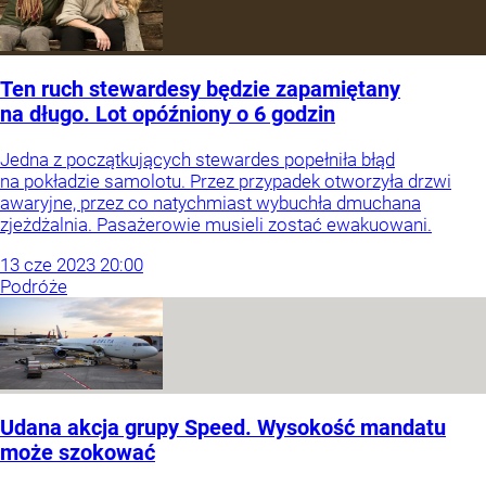
Ten ruch stewardesy będzie zapamiętany
na długo. Lot opóźniony o 6 godzin
Jedna z początkujących stewardes popełniła błąd
na pokładzie samolotu. Przez przypadek otworzyła drzwi
awaryjne, przez co natychmiast wybuchła dmuchana
zjeżdżalnia. Pasażerowie musieli zostać ewakuowani.
13
cze
2023
20:00
Podróże
Udana akcja grupy Speed. Wysokość mandatu
może szokować