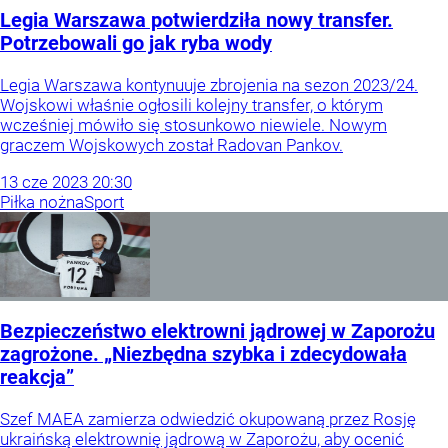
Legia Warszawa potwierdziła nowy transfer.
Potrzebowali go jak ryba wody
Legia Warszawa kontynuuje zbrojenia na sezon 2023/24.
Wojskowi właśnie ogłosili kolejny transfer, o którym
wcześniej mówiło się stosunkowo niewiele. Nowym
graczem Wojskowych został Radovan Pankov.
13
cze
2023
20:30
Piłka nożna
Sport
Bezpieczeństwo elektrowni jądrowej w Zaporożu
zagrożone. „Niezbędna szybka i zdecydowała
reakcja”
Szef MAEA zamierza odwiedzić okupowaną przez Rosję
ukraińską elektrownię jądrową w Zaporożu, aby ocenić