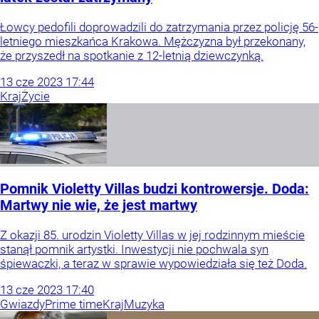
Łowcy pedofili doprowadzili do zatrzymania przez policję 56-
letniego mieszkańca Krakowa. Mężczyzna był przekonany,
że przyszedł na spotkanie z 12-letnią dziewczynką.
13
cze
2023
17:44
Kraj
Życie
Pomnik Violetty Villas budzi kontrowersje. Doda:
Martwy nie wie, że jest martwy
Z okazji 85. urodzin Violetty Villas w jej rodzinnym mieście
stanął pomnik artystki. Inwestycji nie pochwala syn
śpiewaczki, a teraz w sprawie wypowiedziała się też Doda.
13
cze
2023
17:40
Gwiazdy
Prime time
Kraj
Muzyka