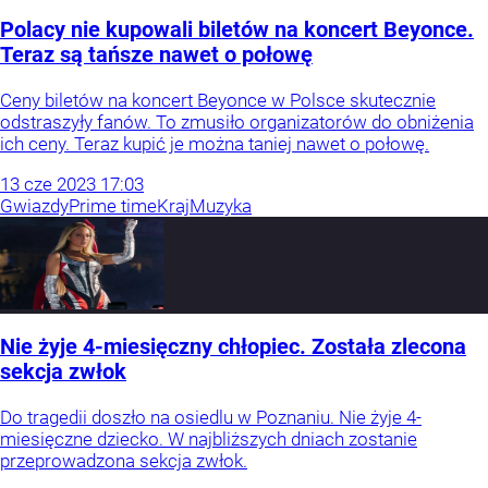
Polacy nie kupowali biletów na koncert Beyonce.
Teraz są tańsze nawet o połowę
Ceny biletów na koncert Beyonce w Polsce skutecznie
odstraszyły fanów. To zmusiło organizatorów do obniżenia
ich ceny. Teraz kupić je można taniej nawet o połowę.
13
cze
2023
17:03
Gwiazdy
Prime time
Kraj
Muzyka
Nie żyje 4-miesięczny chłopiec. Została zlecona
sekcja zwłok
Do tragedii doszło na osiedlu w Poznaniu. Nie żyje 4-
miesięczne dziecko. W najbliższych dniach zostanie
przeprowadzona sekcja zwłok.