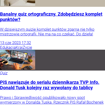
Banalny quiz ortograficzny. Zdobędziesz komplet
punktów?
W dzisiejszym quizie komplet punktów zgarną nie tylko
mistrzowie ortografii. Nie ma na co czekać. Do dzieła!
13
cze
2023
17:32
Edukacja
Kraj
Życie
Quiz
PiS nawiązuje do serialu dziennikarza TVP Info.
Donald Tusk kolejny raz wywołany do tablicy
Prawo i Sprawiedliwość opublikowało nowy spot
wymierzony w Donalda Tuska. Rzecznik PiS Rafał Bochenek