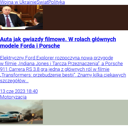
Wojna w Ukrainie
Świat
Polityka
Auta jak gwiazdy filmowe. W rolach głównych
modele Forda i Porsche
Elektryczny Ford Explorer rozpoczyna nową przygodę
w filmie „Indiana Jones i Tarcza Przeznaczenia”, a Porsche
911 Carrera RS 3.8 gra jedną z głównych ról w filmie
„Transformers: przebudzenie bestii”. Znamy kilka ciekawych
szczegółów...
13
cze
2023
18:40
Motoryzacja