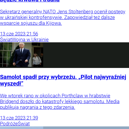
Sekretarz generalny NATO Jens Stoltenberg ocenił postępy
w ukraińskiej kontrofensywie. Zapowiedział też dalsze
wsparcie sojuszu dla Kijowa.
13
cze
2023
21:56
Świat
Wojna w Ukrainie
Samolot spadł przy wybrzeżu. „Pilot najwyraźniej
wyszedł”
We wtorek rano w okolicach Porthclaw w hrabstwie
Bridgend doszło do katastrofy lekkiego samolotu. Media
publikują nagrania z tego zdarzenia.
13
cze
2023
21:39
Podróże
Świat