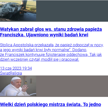
Watykan zabrał głos ws. stanu zdrowia papieża
Franciszka. Ujawniono wyniki badań krwi
Stolica Apostolska przekazała, że papież odpoczął w nocy,
a jego wyniki badań krwi były normalne”. Dodano,
że Franciszek kontynuuje fizjoterapię oddechową. Tak jak
dzień wcześniej czytał, modlił się i pracował.
13
cze
2023
19:34
Świat
Religia
Wielki dzień polskiego mistrza świata. To jedno