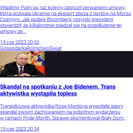
Władimir Putin po raz kolejny zagroził zerwaniem umowy,
która pozwala Ukrainie na eksport zboża z portów na Morzu
Czarnym. Jak podaje Bloomberg, rosyjski prezydent
stwierdził, że kilkakrotnie zgadzał się na przedłużenie tej
umowy ze...
13
cze
2023
20:52
Gospodarka
Rolnictwo
Świat
Skandal na spotkaniu z Joe Bidenem. Trans
aktywistka wystąpiła topless
Transpłciowa aktywistka Rose Montoya wywołała spory
skandal swoim zachowaniem na sobotnim wydarzeniu
w ramach Pride Month. Sprawę skomentował Biały Dom.
13
cze
2023
20:34