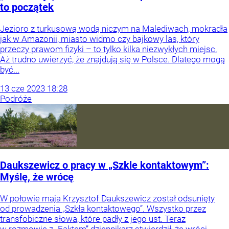
to początek
Jezioro z turkusową wodą niczym na Malediwach, mokradła
jak w Amazonii, miasto widmo czy bajkowy las, który
przeczy prawom fizyki – to tylko kilka niezwykłych miejsc.
Aż trudno uwierzyć, że znajdują się w Polsce. Dlatego mogą
być...
13
cze
2023
18:28
Podróże
Daukszewicz o pracy w „Szkle kontaktowym”:
Myślę, że wrócę
W połowie maja Krzysztof Daukszewicz został odsunięty
od prowadzenia „Szkła kontaktowego”. Wszystko przez
transfobiczne słowa, które padły z jego ust. Teraz
w rozmowie z „Faktem” dziennikarz stwierdził, że wróci