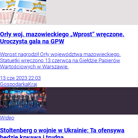
Orły woj. mazowieckiego „Wprost” wręczone.
Uroczysta gala na GPW
Wprost nagrodził Orły województwa mazowieckiego.
Statuetki wręczono 13 czerwca na Giełdzie Papierów
Wartościowych w Warszawie.
13
cze
2023
22:03
Gospodarka
Kraj
Wideo
Stoltenberg o wojnie w Ukrainie: Ta ofensywa
będzie krwawa i trudna