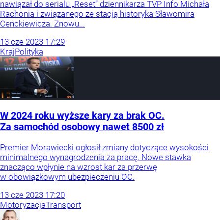
nawiązał do serialu „Reset” dziennikarza TVP Info Michała
Rachonia i związanego ze stacją historyka Sławomira
Cenckiewicza. Znowu...
13
cze
2023
17:29
Kraj
Polityka
W 2024 roku wyższe kary za brak OC.
Za samochód osobowy nawet 8500 zł
Premier Morawiecki ogłosił zmiany dotyczące wysokości
minimalnego wynagrodzenia za pracę. Nowe stawka
znacząco wpłynie na wzrost kar za przerwę
w obowiązkowym ubezpieczeniu OC.
13
cze
2023
17:20
Motoryzacja
Transport