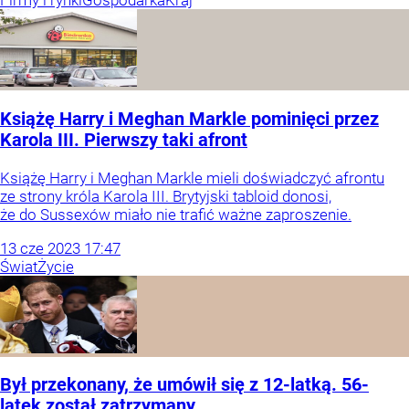
Książę Harry i Meghan Markle pominięci przez
Karola III. Pierwszy taki afront
Książę Harry i Meghan Markle mieli doświadczyć afrontu
ze strony króla Karola III. Brytyjski tabloid donosi,
że do Sussexów miało nie trafić ważne zaproszenie.
13
cze
2023
17:47
Świat
Życie
Był przekonany, że umówił się z 12-latką. 56-
latek został zatrzymany