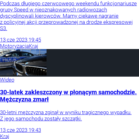
Podczas długiego czerwcowego weekendu funkcjonariusze
grupy Speed w nieoznakowanych radiowozach
dyscyplinowali kierowców. Mamy ciekawe nagranie
z policyjnej akcji przeprowadzonej na drodze ekspresowej
S3.
13
cze
2023
19:45
Motoryzacja
Kraj
Wideo
30-latek zakleszczony w płonącym samochodzie.
Mężczyzna zmarł
30-letni mężczyzna zginął w wyniku tragicznego wypadku.
Z jego samochodu zostały szczątki.
13
cze
2023
19:43
Kraj