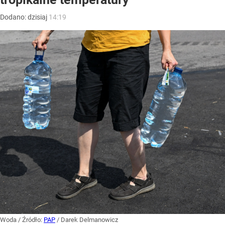
Dodano:
dzisiaj
14:19
Woda
/ Źródło:
PAP
/
Darek Delmanowicz