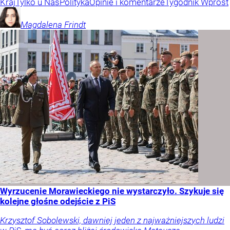
Kraj
Tylko u Nas
Polityka
Opinie i komentarze
Tygodnik Wprost
Magdalena
Frindt
Wyrzucenie Morawieckiego nie wystarczyło. Szykuje się
kolejne głośne odejście z PiS
Krzysztof Sobolewski, dawniej jeden z najważniejszych ludzi