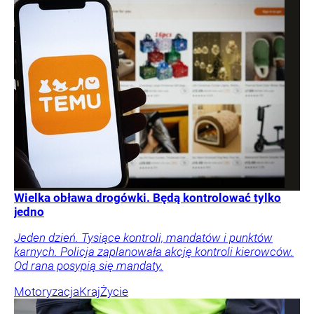
Wielka obława drogówki. Będą kontrolować tylko
jedno
Jeden dzień. Tysiące kontroli, mandatów i punktów
karnych. Policja zaplanowała akcję kontroli kierowców.
Od rana posypią się mandaty.
Motoryzacja
Kraj
Życie