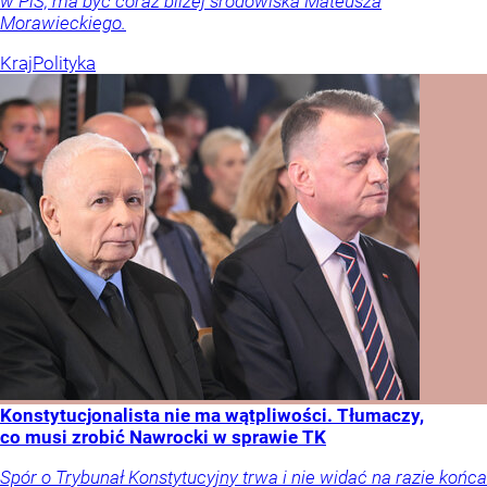
w PiS, ma być coraz bliżej środowiska Mateusza
Morawieckiego.
Kraj
Polityka
Konstytucjonalista nie ma wątpliwości. Tłumaczy,
co musi zrobić Nawrocki w sprawie TK
Spór o Trybunał Konstytucyjny trwa i nie widać na razie końca