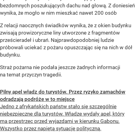
bezdomnych poszukujących dachu nad głową. Z doniesień
wynika, że mogło w nim mieszkać nawet 200 osób
Z relacji naocznych świadków wynika, że z okien budynku
zwisają prowizoryczne liny utworzone z fragmentów
prześcieradeł i ubrań. Najprawdopodobniej ludzie
próbowali uciekać z pożaru opuszczając się na nich w dół
budynku.
Straż pożarna nie podała jeszcze żadnych informacji
na temat przyczyn tragedii.
Pilny apel władz do turystów. Przez ryzyko zamachów
odradzają podróże w to miejsce
Jedno z afrykańskich państw stało się szczególnie
niebezpieczne dla turystów. Władze wydały apel, który
ma przestrzec przed wyjazdami w kierunku Gabonu.
Wszystko przez napiętą sytuację polityczną.