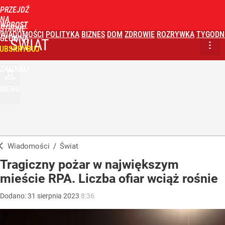
PRZEJDŹ
NA
WPROST
STRONĘ
WIADOMOŚCI
POLITYKA
BIZNES
DOM
ZDROWIE
ROZRYWKA
TYGODN
GŁÓWNĄ
ŚWIAT
UBSKRYBUJ
ZALOGUJ
MENU
Wiadomości
/
Świat
Tragiczny pożar w największym
mieście RPA. Liczba ofiar wciąż rośnie
Dodano:
31
sierpnia
2023
8:36