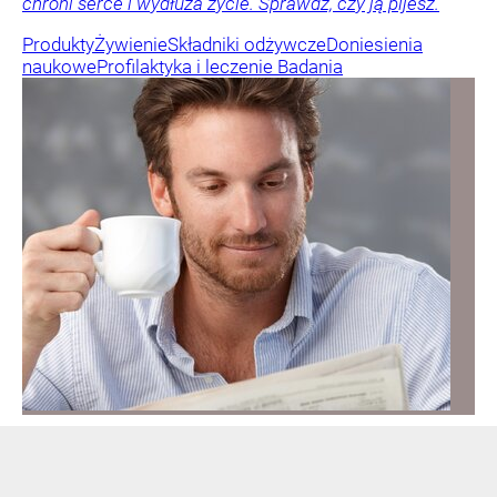
chroni serce i wydłuża życie. Sprawdź, czy ją pijesz.
Produkty
Żywienie
Składniki odżywcze
Doniesienia
naukowe
Profilaktyka i leczenie
Badania