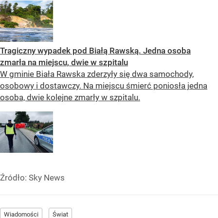
Tragiczny wypadek pod Białą Rawską. Jedna osoba
zmarła na miejscu, dwie w szpitalu
W gminie Biała Rawska zderzyły się dwa samochody,
osobowy i dostawczy. Na miejscu śmierć poniosła jedna
osoba, dwie kolejne zmarły w szpitalu.
Źródło:
Sky News
Wiadomości
Świat