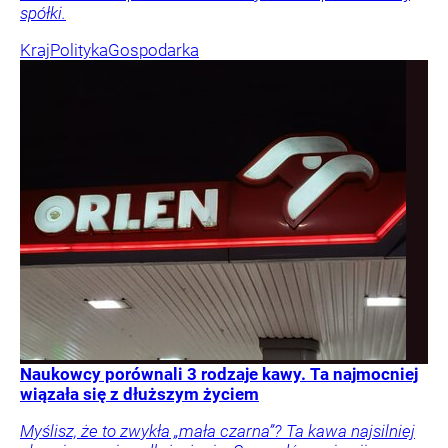
spółki.
Kraj
Polityka
Gospodarka
Naukowcy porównali 3 rodzaje kawy. Ta najmocniej
wiązała się z dłuższym życiem
Myślisz, że to zwykła „mała czarna”? Ta kawa najsilniej