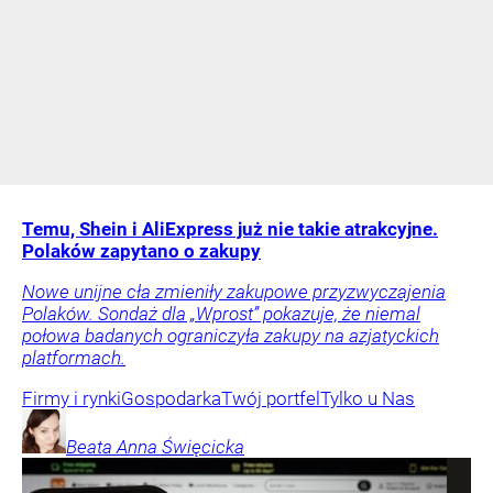
Temu, Shein i AliExpress już nie takie atrakcyjne.
Polaków zapytano o zakupy
Nowe unijne cła zmieniły zakupowe przyzwyczajenia
Polaków. Sondaż dla „Wprost” pokazuje, że niemal
połowa badanych ograniczyła zakupy na azjatyckich
platformach.
Firmy i rynki
Gospodarka
Twój portfel
Tylko u Nas
Beata Anna
Święcicka