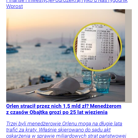
Finanse i inwestycje
Podróże
Kraj
Tylko u Nas
Tygodnik
Wprost
Orlen stracił przez nich 1,5 mld zł? Menedżerom
z czasów Obajtka grozi po 25 lat więzienia
Trzej byli menedżerowie Orlenu mogą na długie lata
trafić za kraty. Właśnie skierowano do sądu akt
oskarżenia w sprawie miliardowych strat państwowej