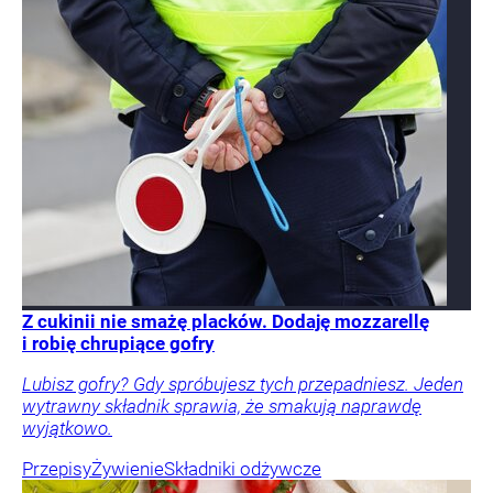
Z cukinii nie smażę placków. Dodaję mozzarellę
i robię chrupiące gofry
Lubisz gofry? Gdy spróbujesz tych przepadniesz. Jeden
wytrawny składnik sprawia, że smakują naprawdę
wyjątkowo.
Przepisy
Żywienie
Składniki odżywcze