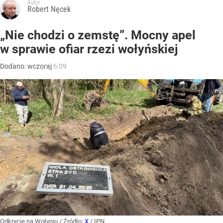
Autor:
Robert Nęcek
„Nie chodzi o zemstę”. Mocny apel
w sprawie ofiar rzezi wołyńskiej
Dodano:
wczoraj
6:09
Odkrycie na Wołyniu
/ Źródło:
X
/
IPN