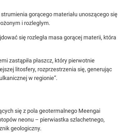
 strumienia gorącego materiału unoszącego się
łożonym i rozległym.
wać się rozległa masa gorącej materii, która
i zastąpiła płaszcz, który pierwotnie
zej litosfery, rozprzestrzenia się, generując
ulkanicznej w regionie”.
ących się z pola geotermalnego Meengai
zotopów neonu – pierwiastka szlachetnego,
znik geologiczny.