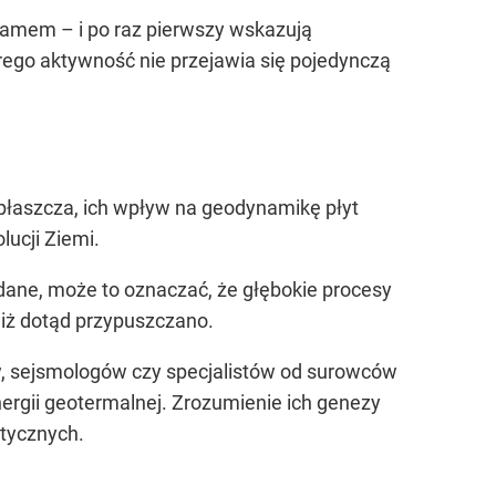
łamem – i po raz pierwszy wskazują
ego aktywność nie przejawia się pojedynczą
 płaszcza, ich wpływ na geodynamikę płyt
ucji Ziemi.
 dane, może to oznaczać, że głębokie procesy
niż dotąd przypuszczano.
w, sejsmologów czy specjalistów od surowców
rgii geotermalnej. Zrozumienie ich genezy
etycznych.