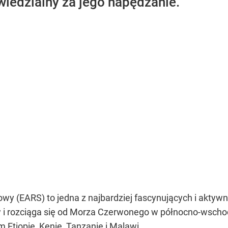
edzialny za jego napędzanie.
y (EARS) to jedna z najbardziej fascynujących i aktywny
 i rozciąga się od Morza Czerwonego w północno-wschod
m Etiopię, Kenię, Tanzanię i Malawi.