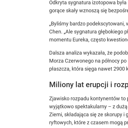
Odkryta sygnatura izotopowa była 
gorące skały wznoszą się bezpośred
„Byliśmy bardzo podekscytowani, 
Chen. „Ale sygnatura głębokiego pł
momentu Eureka, często kwestiono
Dalsza analiza wykazała, że podo
Morza Czerwonego na północy po po
płaszcza, która sięga nawet 2900 
Miliony lat erupcji i ro
Zjawisko rozpadu kontynentów to p
wyjątkowo spektakularny – z dużą 
Ziemi, składająca się ze skorupy i 
ryftowych, które z czasem mogą prz