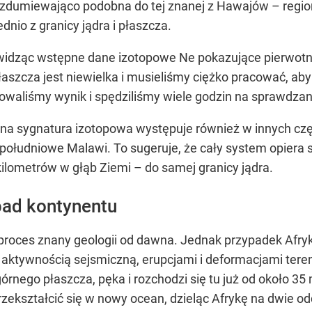
zdumiewająco podobna do tej znanej z Hawajów – regionu
nio z granicy jądra i płaszcza.
widząc wstępne dane izotopowe Ne pokazujące pierwotną
aszcza jest niewielka i musieliśmy ciężko pracować, aby 
waliśmy wynik i spędziliśmy wiele godzin na sprawdza
bna sygnatura izotopowa występuje również w innych czę
łudniowe Malawi. To sugeruje, że cały system opiera si
kilometrów w głąb Ziemi – do samej granicy jądra.
zpad kontynentu
roces znany geologii od dawna. Jednak przypadek Afryki 
aktywnością sejsmiczną, erupcjami i deformacjami teren
górnego płaszcza, pęka i rozchodzi się tu już od około 35
ekształcić się w nowy ocean, dzieląc Afrykę na dwie odd