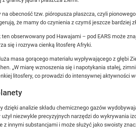
na obecność tzw. pióropusza płaszcza, czyli pionowego
gerują, że mamy do czynienia z czymś jeszcze bardziej z
k ten obserwowany pod Hawajami – pod EARS może znajdo
a się i rozrywa cienką litosferę Afryki.
duża masa gorącego materiału wypływającego z głębi Ziem
n. „W miarę wznoszenia się i napotykania stałej, zimniejs
enkiej litosfery, co prowadzi do intensywnej aktywności w
lanety
y dzięki analizie składu chemicznego gazów wydobywaj
 użył niezwykle precyzyjnych narzędzi do wykrywania i
e z innymi substancjami i może służyć jako swoisty znac