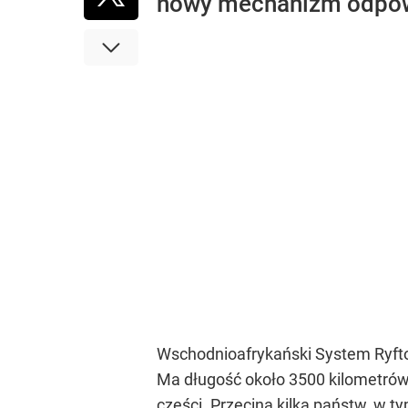
nowy mechanizm odpowi
Wschodnioafrykański System Ryftow
Ma długość około 3500 kilometrów
części. Przecina kilka państw, w ty