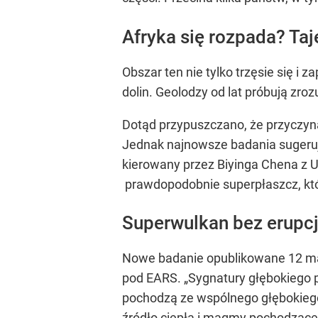
Afryka się rozpada? T
Obszar ten nie tylko trzęsie się i
dolin. Geolodzy od lat próbują zro
Dotąd przypuszczano, że przyczyną
Jednak najnowsze badania sugeruj
kierowany przez Biyinga Chena z U
prawdopodobnie superpłaszcz, któr
Superwulkan bez erupcj
Nowe badanie opublikowane 12 m
pod EARS. „Sygnatury głębokiego 
pochodzą ze wspólnego głębokiego 
źródło ciepła i magmy pochodzącej 