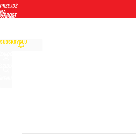
PRZEJDŹ
Udostępnij
0
Skomentuj
NA
WPROST
STRONĘ
GŁÓWNĄ
WIADOMOŚCI
POLITYKA
BIZNES
DOM
ZDROWIE
ROZRYWKA
TYGOD
SUBSKRYBUJ
ZALOGUJ
SZUKAJ
MENU