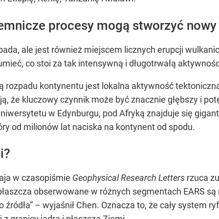
ajemnicze procesy mogą stworzyć nowy
 zapada, ale jest również miejscem licznych erupcji wulka
zumieć, co stoi za tak intensywną i długotrwałą aktywnoś
 rozpadu kontynentu jest lokalna aktywność tektoniczna
ą, że kluczowy czynnik może być znacznie głębszy i po
niwersytetu w Edynburgu, pod Afryką znajduje się gigan
y od milionów lat naciska na kontynent od spodu.
i?
aja w czasopiśmie
Geophysical Research Letters
rzuca zu
płaszcza obserwowane w różnych segmentach EARS są ni
źródła” – wyjaśnił Chen. Oznacza to, że cały system ryf
z granicy jądra i płaszcza Ziemi.