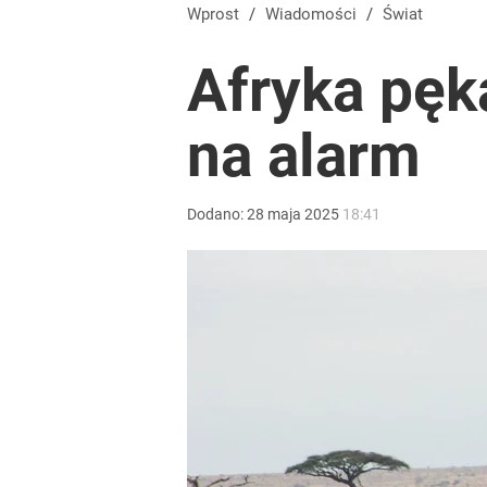
Wprost
/
Wiadomości
/
Świat
Afryka pęk
na alarm
Dodano:
28
maja
2025
18:41