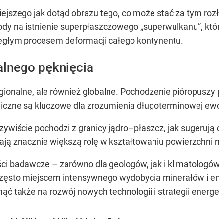
ejszego jak dotąd obrazu tego, co może stać za tym roz
y na istnienie superpłaszczowego „superwulkanu”, któr
zległym procesem deformacji całego kontynentu.
alnego pęknięcia
egionalne, ale również globalne. Pochodzenie pióropuszy
iczne są kluczowe dla zrozumienia długoterminowej ewol
zywiście pochodzi z granicy jądro–płaszcz, jak sugerują
ją znacznie większą rolę w kształtowaniu powierzchni 
ci badawcze – zarówno dla geologów, jak i klimatologó
często miejscem intensywnego wydobycia minerałów i ene
 także na rozwój nowych technologii i strategii energ