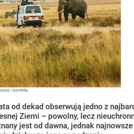
rstock
/
bumihills
ta od dekad obserwują jedno z najbard
snej Ziemi – powolny, lecz nieuchron
znany jest od dawna, jednak najnowsze