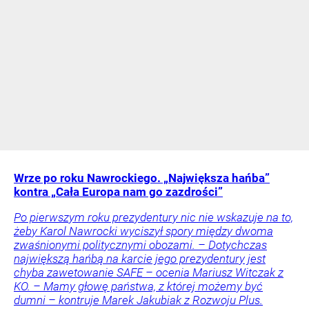
Wrze po roku Nawrockiego. „Największa hańba”
kontra „Cała Europa nam go zazdrości”
Po pierwszym roku prezydentury nic nie wskazuje na to,
żeby Karol Nawrocki wyciszył spory między dwoma
zwaśnionymi politycznymi obozami. – Dotychczas
największą hańbą na karcie jego prezydentury jest
chyba zawetowanie SAFE – ocenia Mariusz Witczak z
KO. – Mamy głowę państwa, z której możemy być
dumni – kontruje Marek Jakubiak z Rozwoju Plus.