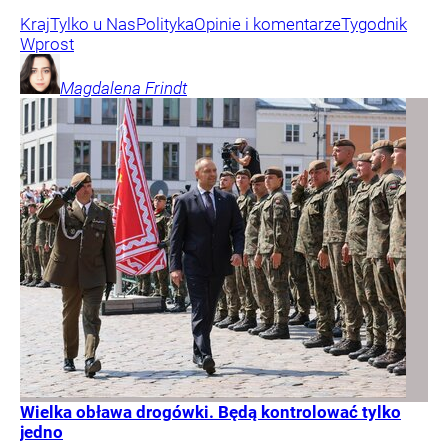
Kraj
Tylko u Nas
Polityka
Opinie i komentarze
Tygodnik
Wprost
Magdalena
Frindt
Wielka obława drogówki. Będą kontrolować tylko
jedno