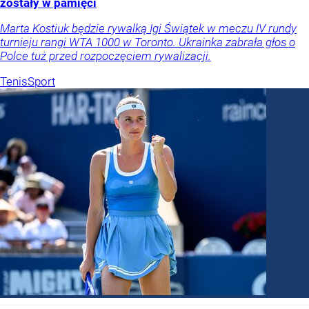
zostały w pamięci
Marta Kostiuk będzie rywalką Igi Świątek w meczu IV rundy
turnieju rangi WTA 1000 w Toronto. Ukrainka zabrała głos o
Polce tuż przed rozpoczęciem rywalizacji.
Tenis
Sport