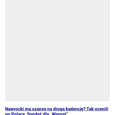
Nawrocki ma szansę na drugą kadencję? Tak ocenili
go Polacy. Sondaż dla „Wprost”