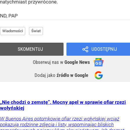
natychmiast przywrócone.
ND, PAP
Wiadomości
Świat
SKOMENTUJ
UDOSTĘPNIJ
Obserwuj nas
w
Google News
Dodaj jako
źródło w Google
„Nie chodzi o zemstę”. Mocny apel w sprawie ofiar rzezi
wołyńskiej
W Buenos Aires potomkowie ofiar rzezi wołyńskiej wciąż
pokazują rodzinne zdjęcia i listy, wspominając bliskich