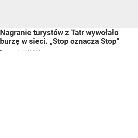
Nagranie turystów z Tatr wywołało
burzę w sieci. „Stop oznacza Stop”
Dodano:
dzisiaj
15:11
WEJDŹ NA
STRONĘ GŁÓWNĄ