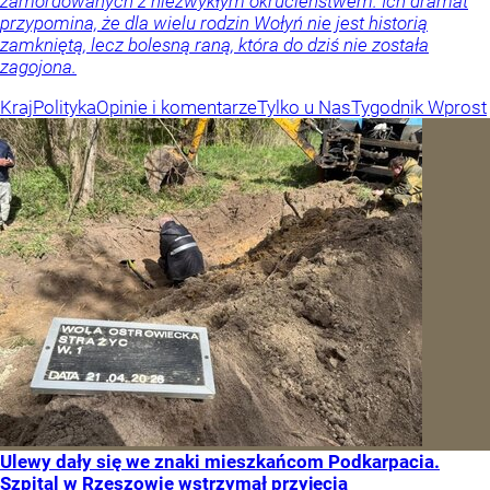
zamordowanych z niezwykłym okrucieństwem. Ich dramat
przypomina, że dla wielu rodzin Wołyń nie jest historią
zamkniętą, lecz bolesną raną, która do dziś nie została
zagojona.
Kraj
Polityka
Opinie i komentarze
Tylko u Nas
Tygodnik Wprost
Ulewy dały się we znaki mieszkańcom Podkarpacia.
Szpital w Rzeszowie wstrzymał przyjęcia