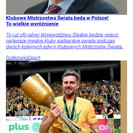
Klubowe Mistrzostwa Świata będą w Polsce!
To wielkie wyróżnienie
To już oficjalne! Województwo Śląskie będzie gościć
najlepsze męskie kluby siatkarskie świata podczas
dwóch kolejnych edycji Klubowych Mistrzostw Świata.
Siatkówka
Sport