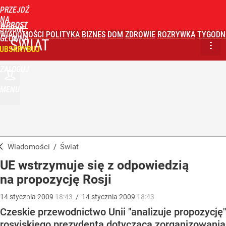
PRZEJDŹ
NA
WPROST
STRONĘ
WIADOMOŚCI
POLITYKA
BIZNES
DOM
ZDROWIE
ROZRYWKA
TYGODN
GŁÓWNĄ
ŚWIAT
UBSKRYBUJ
ZALOGUJ
MENU
Wiadomości
/
Świat
UE wstrzymuje się z odpowiedzią
na propozycję Rosji
14
stycznia
2009
18:43
/
14
stycznia
2009
18:43
Czeskie przewodnictwo Unii "analizuje propozycję"
rosyjskiego prezydenta dotyczącą zorganizowania