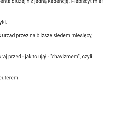
nta dłużej niż jedną kadencję. Plebiscyt miał
yki.
urząd przez najbliższe siedem miesięcy,
 przed - jak to ujął - "chavizmem", czyli
Reuterem.