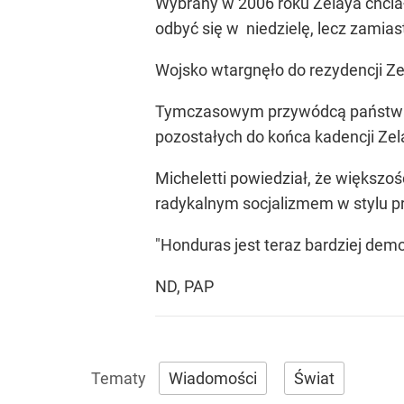
Wybrany w 2006 roku Zelaya chciał 
odbyć się w niedzielę, lecz zamiast
Wojsko wtargnęło do rezydencji Ze
Tymczasowym przywódcą państwa zo
pozostałych do końca kadencji Zela
Micheletti powiedział, że większość
radykalnym socjalizmem w stylu 
"Honduras jest teraz bardziej demo
ND, PAP
Wiadomości
Świat