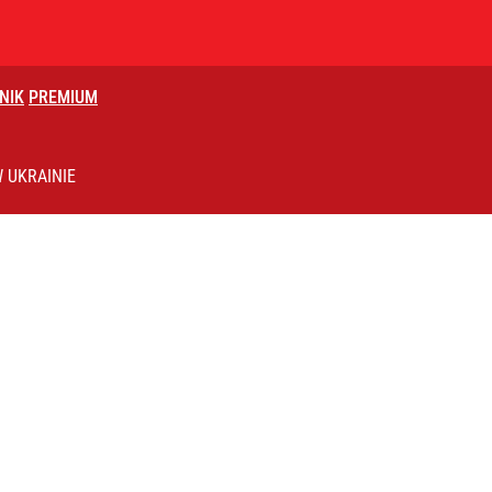
NIK
PREMIUM
płynął dokument
 UKRAINIE
rzezi wołyńskiej
ntra „Cała Europa nam go zazdrości”