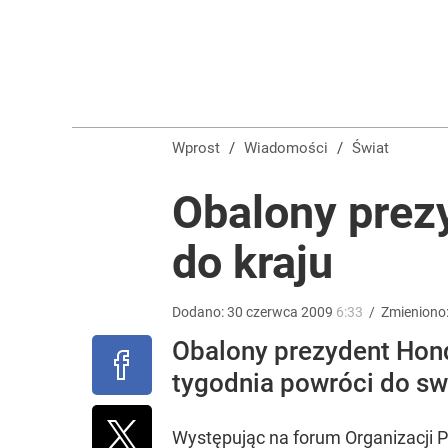
Ludzie Morawieckiego mogą stracić mandaty. Na l
dodaj
Nowy prezes Sądu Najwyższego grzmi po słowach 
Wprost
/
Wiadomości
/
Świat
2
Obalony prez
do kraju
Farmacja: wzrost pod presją. co czeka branżę do 
1
Dodano:
30
czerwca
2009
6:33
/
Zmieniono
Obalony prezydent Hond
tygodnia powróci do sw
Występując na forum Organizacji 