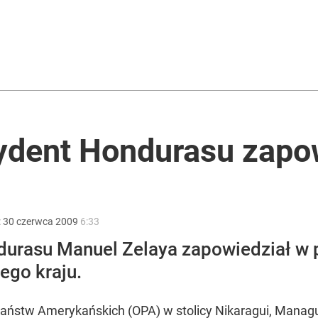
iście znane nazwiska
Żurka. Jest kontra
ydent Hondurasu zapo
2030 roku?
:
30
czerwca
2009
6:33
urasu Manuel Zelaya zapowiedział w p
ego kraju.
Państw Amerykańskich (OPA) w stolicy Nikaragui, Manag