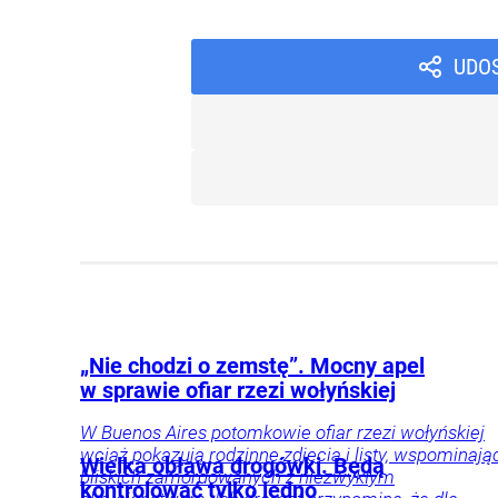
UDO
„Nie chodzi o zemstę”. Mocny apel
w sprawie ofiar rzezi wołyńskiej
W Buenos Aires potomkowie ofiar rzezi wołyńskiej
wciąż pokazują rodzinne zdjęcia i listy, wspominają
Wielka obława drogówki. Będą
bliskich zamordowanych z niezwykłym
kontrolować tylko jedno