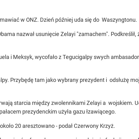
emawiać w ONZ. Dzień później uda się do Waszyngtonu.
bama nazwał usunięcie Zelayi "zamachem". Podkreślił, 
zuela i Meksyk, wycofało z Tegucigalpy swych ambasad
py. Przybędę tam jako wybrany prezydent i odsłużę moją
ają starcia między zwolennikami Zelayi a wojskiem. Uc
 pałacem prezydenckim użyła gazu łzawiącego.
 około 20 aresztowano - podał Czerwony Krzyż.