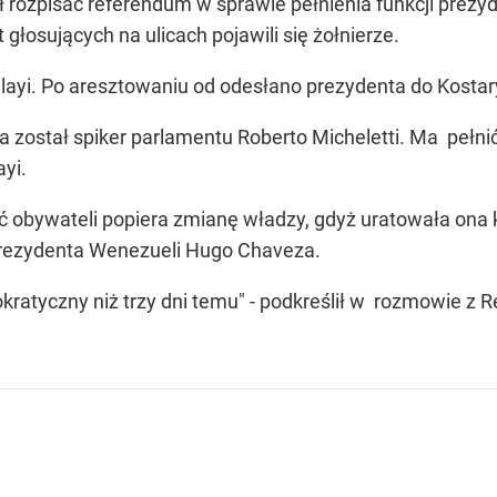
rozpisać referendum w sprawie pełnienia funkcji prezyde
 głosujących na ulicach pojawili się żołnierze.
layi. Po aresztowaniu od odesłano prezydenta do Kostar
stał spiker parlamentu Roberto Micheletti. Ma pełnić 
yi.
 obywateli popiera zmianę władzy, gdyż uratowała ona kraj
prezydenta Wenezueli Hugo Chaveza.
kratyczny niż trzy dni temu" - podkreślił w rozmowie z 