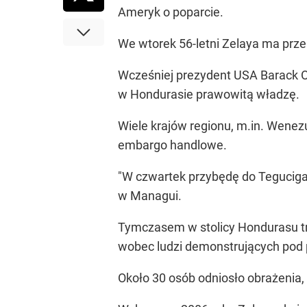
Ameryk o poparcie.
We wtorek 56-letni Zelaya ma prz
Wcześniej prezydent USA Barack O
w Hondurasie prawowitą władzę.
Wiele krajów regionu, m.in. Wene
embargo handlowe.
"W czwartek przybędę do Tegucigal
w Managui.
Tymczasem w stolicy Hondurasu trw
wobec ludzi demonstrujących pod
Około 30 osób odniosło obrażenia,