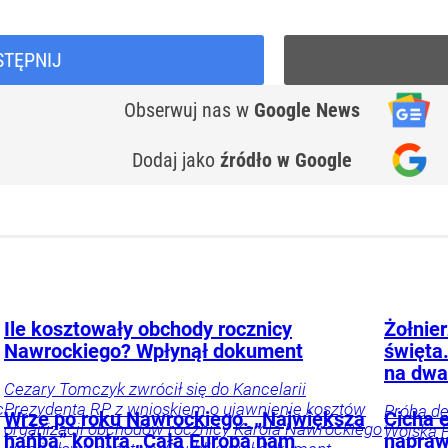
STĘPNIJ
Obserwuj nas
w
Google News
Dodaj jako
źródło w Google
Ile kosztowały obchody rocznicy
Żołnie
Nawrockiego? Wpłynął dokument
święta
na dwa
Cezary Tomczyk zwrócił się do Kancelarii
c
Prezydenta RP z wnioskiem o ujawnienie kosztów
Próba de
Wrze po roku Nawrockiego. „Największa
Cicha 
organizacji obchodów rocznicy Karola Nawrockiego
Wojska 
hańba” kontra „Cała Europa nam
napraw