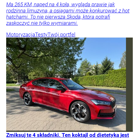
Ma 265 KM, napęd na 4 koła, wygląda prawie jak
rodzinna limuzyna, a osiągami może konkurować z hot
hatchami. To nie pierwsza Skoda, która potrafi
zaskoczyć nie tylko wymiarami.
Motoryzacja
Testy
Twój portfel
Zmiksuj te 4 składniki. Ten koktajl od dietetyka jest