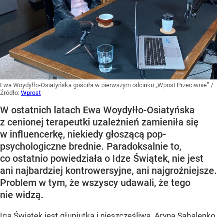
Ewa Woydyłło-Osiatyńska gościła w pierwszym odcinku „Wpost Przeciwnie”
/
Źródło:
Wprost
W ostatnich latach Ewa Woydyłło-Osiatyńska
z cenionej terapeutki uzależnień zamieniła się
w influencerkę, niekiedy głoszącą pop-
psychologiczne brednie. Paradoksalnie to,
co ostatnio powiedziała o Idze Świątek, nie jest
ani najbardziej kontrowersyjne, ani najgroźniejsze.
Problem w tym, że wszyscy udawali, że tego
nie widzą.
Iga Świątek jest głupiutka i nieszczęśliwa. Aryna Sabalenko