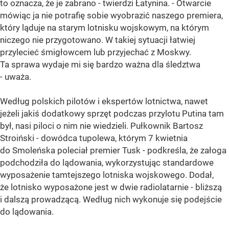
to oznacza, że je zabrano - twierdzi Łatynina. - Otwarcie
mówiąc ja nie potrafię sobie wyobrazić naszego premiera,
który ląduje na starym lotnisku wojskowym, na którym
niczego nie przygotowano. W takiej sytuacji łatwiej
przylecieć śmigłowcem lub przyjechać z Moskwy.
Ta sprawa wydaje mi się bardzo ważna dla śledztwa
- uważa.
Według polskich pilotów i ekspertów lotnictwa, nawet
jeżeli jakiś dodatkowy sprzęt podczas przylotu Putina tam
był, nasi piloci o nim nie wiedzieli. Pułkownik Bartosz
Stroiński - dowódca tupolewa, którym 7 kwietnia
do Smoleńska poleciał premier Tusk - podkreśla, że załoga
podchodziła do lądowania, wykorzystując standardowe
wyposażenie tamtejszego lotniska wojskowego. Dodał,
że lotnisko wyposażone jest w dwie radiolatarnie - bliższą
i dalszą prowadzącą. Według nich wykonuje się podejście
do lądowania.