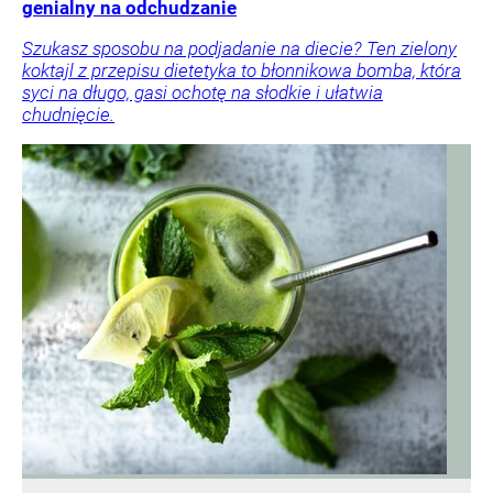
genialny na odchudzanie
Szukasz sposobu na podjadanie na diecie? Ten zielony
koktajl z przepisu dietetyka to błonnikowa bomba, która
syci na długo, gasi ochotę na słodkie i ułatwia
chudnięcie.