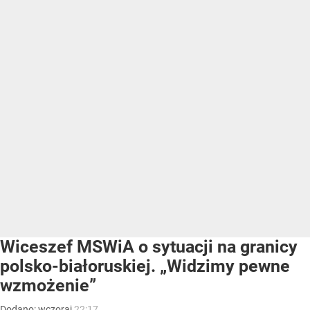
Wiceszef MSWiA o sytuacji na granicy
polsko-białoruskiej. „Widzimy pewne
wzmożenie”
Dodano:
wczoraj
22:17