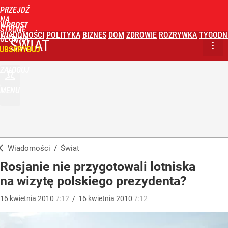
PRZEJDŹ
NA
WPROST
STRONĘ
WIADOMOŚCI
POLITYKA
BIZNES
DOM
ZDROWIE
ROZRYWKA
TYGODN
GŁÓWNĄ
ŚWIAT
UBSKRYBUJ
ZALOGUJ
MENU
Wiadomości
/
Świat
Rosjanie nie przygotowali lotniska
na wizytę polskiego prezydenta?
16
kwietnia
2010
7:12
/
16
kwietnia
2010
7:12