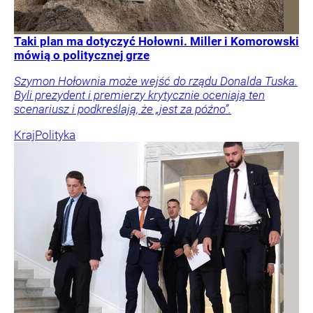
Taki plan ma dotyczyć Hołowni. Miller i Komorowski
mówią o politycznej grze
Szymon Hołownia może wejść do rządu Donalda Tuska.
Byli prezydent i premierzy krytycznie oceniają ten
scenariusz i podkreślają, że „jest za późno”.
Kraj
Polityka