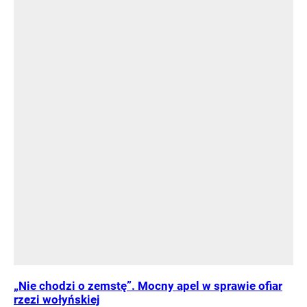
„Nie chodzi o zemstę”. Mocny apel w sprawie ofiar
rzezi wołyńskiej