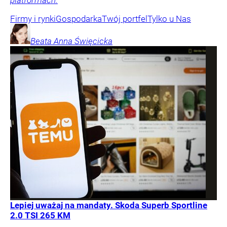
platformach.
Firmy i rynki
Gospodarka
Twój portfel
Tylko u Nas
Beata Anna
Święcicka
Lepiej uważaj na mandaty. Skoda Superb Sportline
2.0 TSI 265 KM