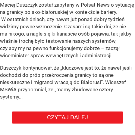
Maciej Duszczyk został zapytany w Polsat News o sytuację
na granicy polsko-białoruskiej w kontekście bariery. –
W ostatnich dniach, czy nawet już ponad dobry tydzień
widzimy pewne wzmożenie. Czasami są takie dni, że nie
ma nikogo, a nagle się kilkanaście osób pojawia, tak jakby
właśnie trochę było testowanie naszych systemów,
czy aby my na pewno funkcjonujemy dobrze – zaczął
wiceminister spraw wewnętrznych i administracji.
Duszczyk kontynuował, że „kluczowe jest to, że nawet jeśli
dochodzi do prób przekroczenia granicy to są one
nieskuteczne i migranci wracają do Białorusi”. Wiceszef
MSWiA przypomniał, że „mamy zbudowane cztery
systemy...
CZYTAJ DALEJ