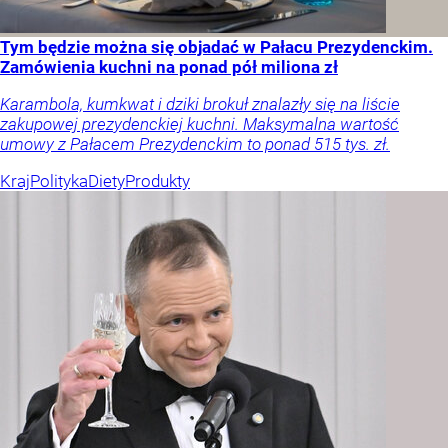
Tym będzie można się objadać w Pałacu Prezydenckim.
Zamówienia kuchni na ponad pół miliona zł
Karambola, kumkwat i dziki brokuł znalazły się na liście
zakupowej prezydenckiej kuchni. Maksymalna wartość
umowy z Pałacem Prezydenckim to ponad 515 tys. zł.
Kraj
Polityka
Diety
Produkty