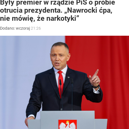
Były premier w rządzie PiS o próbie
otrucia prezydenta. „Nawrocki ćpa,
nie mówię, że narkotyki”
Dodano:
wczoraj
21:26