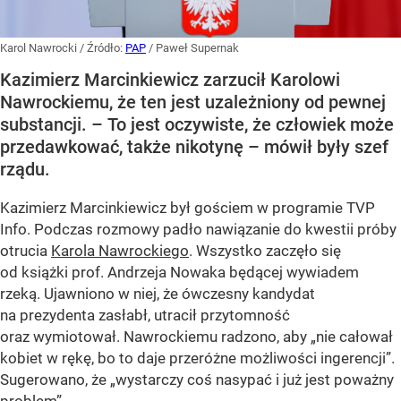
Karol Nawrocki
/ Źródło:
PAP
/
Paweł Supernak
Kazimierz Marcinkiewicz zarzucił Karolowi
Nawrockiemu, że ten jest uzależniony od pewnej
substancji. – To jest oczywiste, że człowiek może
przedawkować, także nikotynę – mówił były szef
rządu.
Kazimierz Marcinkiewicz był gościem w programie TVP
Info. Podczas rozmowy padło nawiązanie do kwestii próby
otrucia
Karola Nawrockiego
. Wszystko zaczęło się
od książki prof. Andrzeja Nowaka będącej wywiadem
rzeką. Ujawniono w niej, że ówczesny kandydat
na prezydenta zasłabł, utracił przytomność
oraz wymiotował. Nawrockiemu radzono, aby „nie całował
kobiet w rękę, bo to daje przeróżne możliwości ingerencji”.
Sugerowano, że „wystarczy coś nasypać i już jest poważny
problem”.