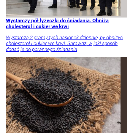
Wystarczy pół łyżeczki do śniadania. Obniża
cholesterol i cukier we krwi
Wystarczą 2 gramy tych nasionek dziennie, by obniżyć
cholesterol i cukier we krwi. Sprawdź, w jaki sposób
dodać je do porannego śniadania