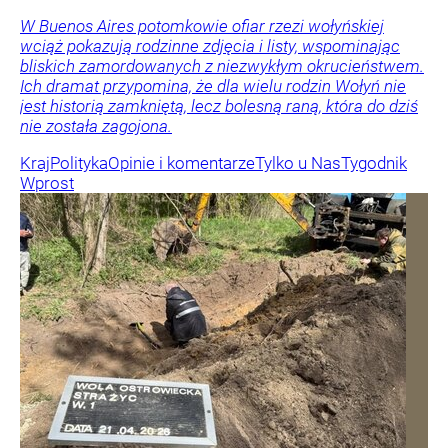
W Buenos Aires potomkowie ofiar rzezi wołyńskiej
wciąż pokazują rodzinne zdjęcia i listy, wspominając
bliskich zamordowanych z niezwykłym okrucieństwem.
Ich dramat przypomina, że dla wielu rodzin Wołyń nie
jest historią zamkniętą, lecz bolesną raną, która do dziś
nie została zagojona.
Kraj
Polityka
Opinie i komentarze
Tylko u Nas
Tygodnik
Wprost