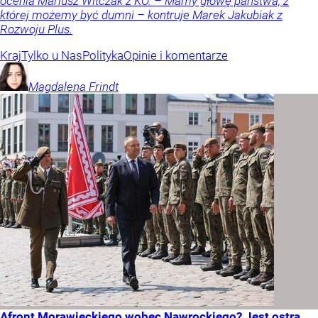
ocenia Mariusz Witczak z KO. – Mamy głowę państwa, z
której możemy być dumni – kontruje Marek Jakubiak z
Rozwoju Plus.
Kraj
Tylko u Nas
Polityka
Opinie i komentarze
Magdalena
Frindt
Afront Morawieckiego wobec Nawrockiego? Jest ostra