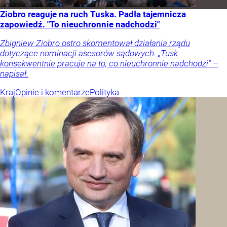
Ziobro reaguje na ruch Tuska. Padła tajemnicza
zapowiedź. "To nieuchronnie nadchodzi"
Zbigniew Ziobro ostro skomentował działania rządu
dotyczące nominacji asesorów sądowych. „Tusk
konsekwentnie pracuje na to, co nieuchronnie nadchodzi” –
napisał.
Kraj
Opinie i komentarze
Polityka