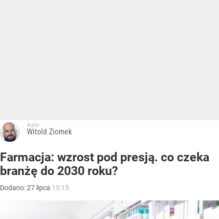
Autor:
Witold Ziomek
Farmacja: wzrost pod presją. co czeka
branżę do 2030 roku?
Dodano:
27
lipca
13:15