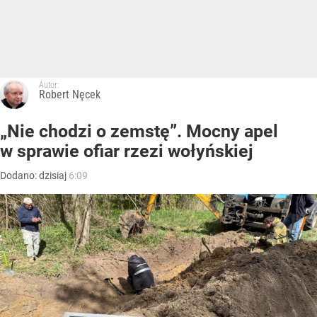
Autor:
Robert Nęcek
„Nie chodzi o zemstę”. Mocny apel
w sprawie ofiar rzezi wołyńskiej
Dodano:
dzisiaj
6:09