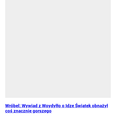
Wróbel: Wywiad z Woydyłło o Idze Świątek obnażył
coś znacznie gorszego