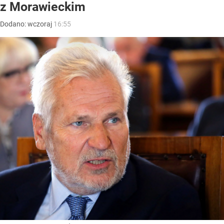
z Morawieckim
Dodano:
wczoraj
16:55