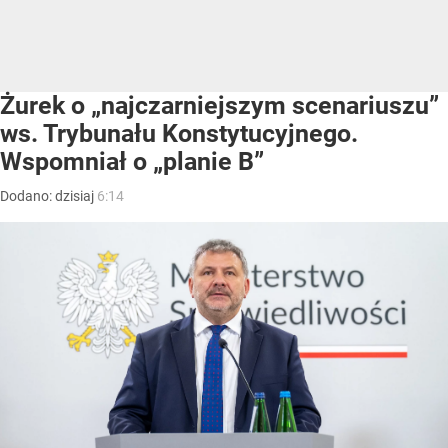
Żurek o „najczarniejszym scenariuszu”
ws. Trybunału Konstytucyjnego.
Wspomniał o „planie B”
Dodano:
dzisiaj
6:14