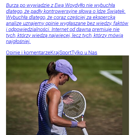
Burza po wywiadzie z Ewą Woydyłło nie wybuchła
dlatego, że padły kontrowersyjne słowa o Idze Świątek.
Wybuchła dlatego, że coraz częściej za ekspercką
analizę uznajemy opinie wygłaszane bez wiedzy, faktów
i odpowiedzialności. Internet od dawna premiuje nie
tych, którzy wiedzą najwięcej, lecz tych, którzy mówią
najgłośniej.
Opinie i komentarze
Kraj
Sport
Tylko u Nas