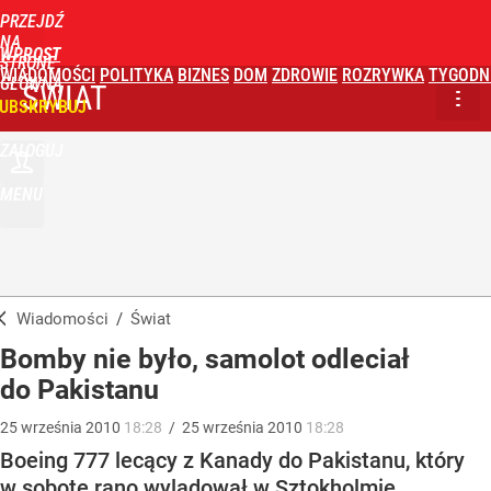
PRZEJDŹ
NA
WPROST
STRONĘ
WIADOMOŚCI
POLITYKA
BIZNES
DOM
ZDROWIE
ROZRYWKA
TYGODN
GŁÓWNĄ
ŚWIAT
UBSKRYBUJ
ZALOGUJ
MENU
Wiadomości
/
Świat
Bomby nie było, samolot odleciał
do Pakistanu
25
września
2010
18:28
/
25
września
2010
18:28
Boeing 777 lecący z Kanady do Pakistanu, który
w sobotę rano wylądował w Sztokholmie