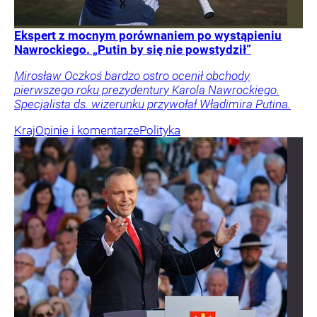
Ekspert z mocnym porównaniem po wystąpieniu
Nawrockiego. „Putin by się nie powstydził”
Mirosław Oczkoś bardzo ostro ocenił obchody
pierwszego roku prezydentury Karola Nawrockiego.
Specjalista ds. wizerunku przywołał Władimira Putina.
Kraj
Opinie i komentarze
Polityka