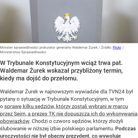
Minister sprawiedliwości prokurator generalny Waldemar Żurek
/ Źródło:
Flickr
/
Ministerstwo Sprawiedliwości
W Trybunale Konstytucyjnym wciąż trwa pat.
Waldemar Żurek wskazał przybliżony termin,
kiedy ma dojść do przełomu.
Waldemar Żurek w najnowszym wywiadzie dla TVN24 był
pytany o sytuację w Trybunale Konstytucyjnym, w tym
o
sprawę kilku sędziów, którzy zostali wybrani w marcu
przez Sejm, a prezes TK nie dopuszcza ich do wykonywania
obowiązków
. Chodzi o czworo sędziów, którzy złożyli
ślubowanie w niższej izbie polskiego parlamentu.
Podczas
uroczystości nie był obecny prezydent, co wywołuje