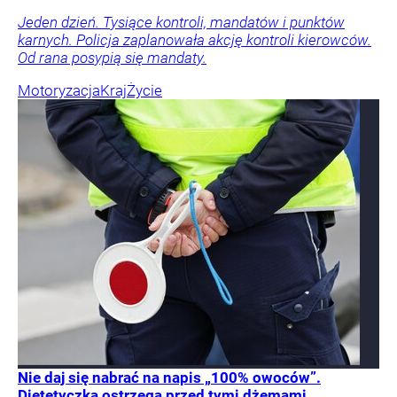
Jeden dzień. Tysiące kontroli, mandatów i punktów
karnych. Policja zaplanowała akcję kontroli kierowców.
Od rana posypią się mandaty.
Motoryzacja
Kraj
Życie
Nie daj się nabrać na napis „100% owoców”.
Dietetyczka ostrzega przed tymi dżemami