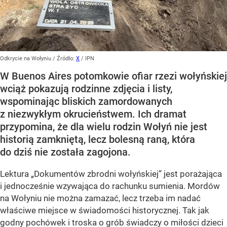
Odkrycie na Wołyniu
/ Źródło:
X
/
IPN
W Buenos Aires potomkowie ofiar rzezi wołyńskiej
wciąż pokazują rodzinne zdjęcia i listy,
wspominając bliskich zamordowanych
z niezwykłym okrucieństwem. Ich dramat
przypomina, że dla wielu rodzin Wołyń nie jest
historią zamkniętą, lecz bolesną raną, która
do dziś nie została zagojona.
Lektura „Dokumentów zbrodni wołyńskiej” jest porażająca
i jednocześnie wzywająca do rachunku sumienia. Mordów
na Wołyniu nie można zamazać, lecz trzeba im nadać
właściwe miejsce w świadomości historycznej. Tak jak
godny pochówek i troska o grób świadczy o miłości dzieci