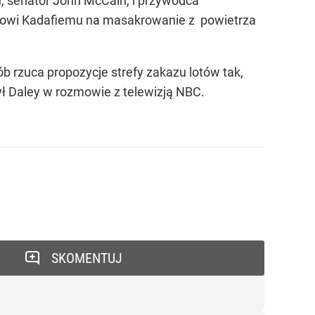
u, senator John McCain, i przywódca
arowi Kadafiemu na masakrowanie z powietrza
ób rzuca propozycje strefy zakazu lotów tak,
ył Daley w rozmowie z telewizją NBC.
SKOMENTUJ