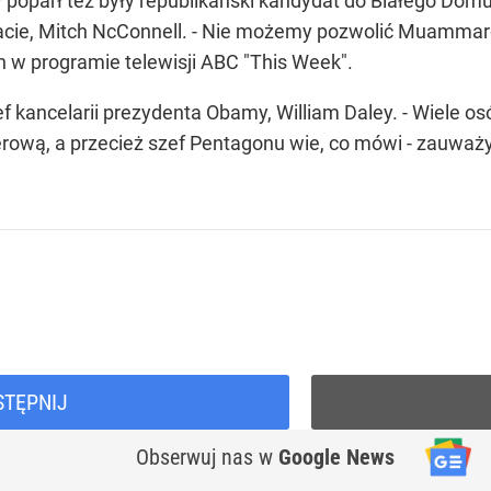
poparł też były republikański kandydat do Białego Dom
enacie, Mitch NcConnell. - Nie możemy pozwolić Muamm
n w programie telewisji ABC "This Week".
ef kancelarii prezydenta Obamy, William Daley. - Wiele os
erową, a przecież szef Pentagonu wie, co mówi - zauważ
STĘPNIJ
Obserwuj nas
w
Google News