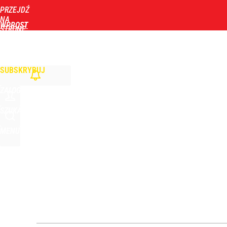
PRZEJDŹ
Udostępnij
0
Skomentuj
NA
WPROST
STRONĘ
GŁÓWNĄ
WIADOMOŚCI
POLITYKA
BIZNES
DOM
ZDROWIE
ROZRYWKA
TYGOD
Orlen stracił przez nich 1,5 mld zł? Menedżerom z 
SUBSKRYBUJ
4
ZALOGUJ
Atak na 15-latka Kamiennej Górze. Trwa obława z
SZUKAJ
MENU
dodaj
„Nie chodzi o zemstę”. Mocny apel w sprawie ofiar 
dodaj