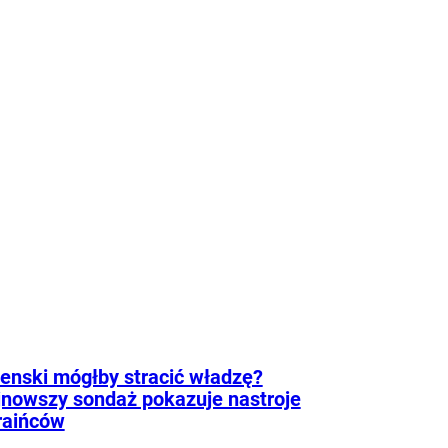
roźniejsze. Problem w tym, że wszyscy
 że tego nie widzą.
ie
Psychologia
Tylko
godnik
enski mógłby stracić władzę?
nowszy sondaż pokazuje nastroje
raińców