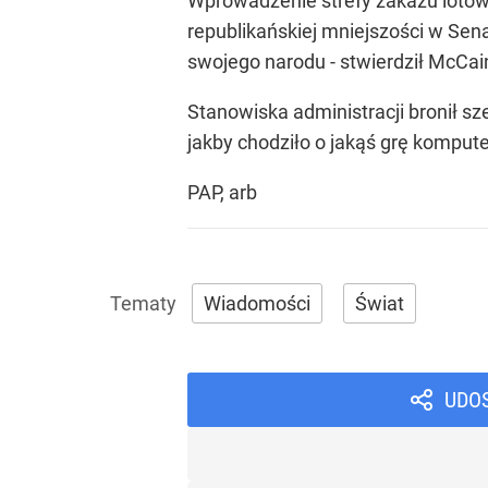
Wprowadzenie strefy zakazu lotów 
republikańskiej mniejszości w S
swojego narodu - stwierdził McCai
Stanowiska administracji bronił sz
jakby chodziło o jakąś grę komput
PAP, arb
Wiadomości
Świat
UDO