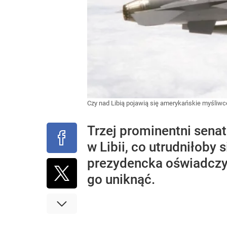
Czy nad Libią pojawią się amerykańskie myśliwce
Trzej prominentni sena
w Libii, co utrudniłob
prezydencka oświadczyła
go uniknąć.