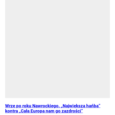
Wrze po roku Nawrockiego. „Największa hańba”
kontra „Cała Europa nam go zazdrości”