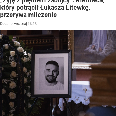
„Żyję z piętnem zabójcy”. Kierowca,
który potrącił Łukasza Litewkę,
przerywa milczenie
Dodano:
wczoraj
18:53