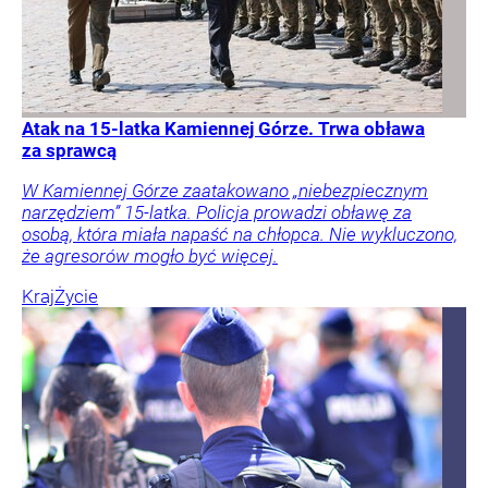
Atak na 15-latka Kamiennej Górze. Trwa obława
za sprawcą
W Kamiennej Górze zaatakowano „niebezpiecznym
narzędziem” 15-latka. Policja prowadzi obławę za
osobą, która miała napaść na chłopca. Nie wykluczono,
że agresorów mogło być więcej.
Kraj
Życie