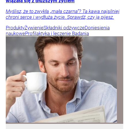
wiązała się z dłuższym życiem
Myślisz, że to zwykła „mała czarna”? Ta kawa najsilniej
chroni serce i wydłuża życie. Sprawdź, czy ją pijesz.
Produkty
Żywienie
Składniki odżywcze
Doniesienia
naukowe
Profilaktyka i leczenie
Badania