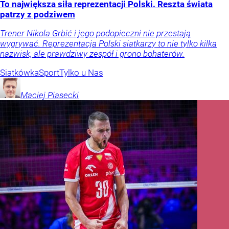
To największa siła reprezentacji Polski. Reszta świata
patrzy z podziwem
Trener Nikola Grbić i jego podopieczni nie przestają
wygrywać. Reprezentacja Polski siatkarzy to nie tylko kilka
nazwisk, ale prawdziwy zespół i grono bohaterów.
Siatkówka
Sport
Tylko u Nas
Maciej
Piasecki