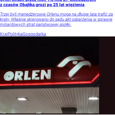
z czasów Obajtka grozi po 25 lat więzienia
Trzej byli menedżerowie Orlenu mogą na długie lata trafić za
kraty. Właśnie skierowano do sądu akt oskarżenia w sprawie
miliardowych strat państwowej spółki.
Kraj
Polityka
Gospodarka