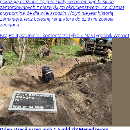
pokazują rodzinne zdjęcia i listy, wspominając bliskich
zamordowanych z niezwykłym okrucieństwem. Ich dramat
przypomina, że dla wielu rodzin Wołyń nie jest historią
zamkniętą, lecz bolesną raną, która do dziś nie została
zagojona.
Kraj
Polityka
Opinie i komentarze
Tylko u Nas
Tygodnik Wprost
Orlen stracił przez nich 1,5 mld zł? Menedżerom