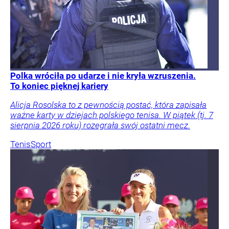
Polka wróciła po udarze i nie kryła wzruszenia.
To koniec pięknej kariery
Alicja Rosolska to z pewnością postać, która zapisała
ważne karty w dziejach polskiego tenisa. W piątek (tj. 7
sierpnia 2026 roku) rozegrała swój ostatni mecz.
Tenis
Sport