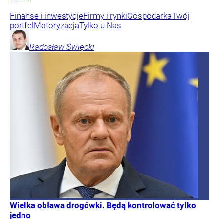
Finanse i inwestycje
Firmy i rynki
Gospodarka
Twój
portfel
Motoryzacja
Tylko u Nas
Radosław
Święcki
Wielka obława drogówki. Będą kontrolować tylko
jedno