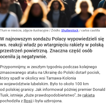
Tłum w mieście, zdjęcie ilustracyjne
/ Źródło:
Shutterstock
/
carlos castilla
W najnowszym sondażu Polacy wypowiedzieli się
ws. reakcji władz po wtargnięciu rakiety w polską
przestrzeń powietrzną. Znaczna część osób
oceniła ją negatywnie.
Przypomnijmy, w zeszłym tygodniu podczas kolejnego
zmasowanego ataku na Ukrainę do Polski dotarł pocisk,
który spadł w okolicy wsi Tarnawa-Kolonia
w województwie lubelskim. Było to około 100 km
od polskiej granicy. Jak informował później premier Donald
Tusk, istnieje
„duże prawdopodobieństwo”
, że
rakieta
pochodziła z
Rosji
i była uzbrojona.