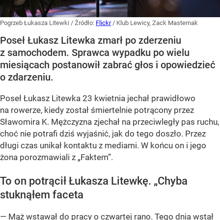
Pogrzeb Łukasza Litewki
/ Źródło:
Flickr
/
Klub Lewicy, Zack Masternak
Poseł Łukasz Litewka zmarł po zderzeniu
z samochodem. Sprawca wypadku po wielu
miesiącach postanowił zabrać głos i opowiedzieć
o zdarzeniu.
Poseł Łukasz Litewka 23 kwietnia jechał prawidłowo
na rowerze, kiedy został śmiertelnie potrącony przez
Sławomira K. Mężczyzna zjechał na przeciwległy pas ruchu,
choć nie potrafi dziś wyjaśnić, jak do tego doszło. Przez
długi czas unikał kontaktu z mediami. W końcu on i jego
żona porozmawiali z „Faktem”.
To on potrącił Łukasza Litewkę. „Chyba
stuknąłem faceta
— Mąż wstawał do pracy o czwartej rano. Tego dnia wstał