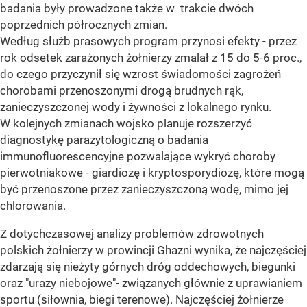
badania były prowadzone także w trakcie dwóch
poprzednich półrocznych zmian.
Według służb prasowych program przynosi efekty - przez
rok odsetek zarażonych żołnierzy zmalał z 15 do 5-6 proc.,
do czego przyczynił się wzrost świadomości zagrożeń
chorobami przenoszonymi drogą brudnych rąk,
zanieczyszczonej wody i żywności z lokalnego rynku.
W kolejnych zmianach wojsko planuje rozszerzyć
diagnostykę parazytologiczną o badania
immunofluorescencyjne pozwalające wykryć choroby
pierwotniakowe - giardiozę i kryptosporydiozę, które mogą
być przenoszone przez zanieczyszczoną wodę, mimo jej
chlorowania.
Z dotychczasowej analizy problemów zdrowotnych
polskich żołnierzy w prowincji Ghazni wynika, że najczęściej
zdarzają się nieżyty górnych dróg oddechowych, biegunki
oraz "urazy niebojowe"- związanych głównie z uprawianiem
sportu (siłownia, biegi terenowe). Najczęściej żołnierze