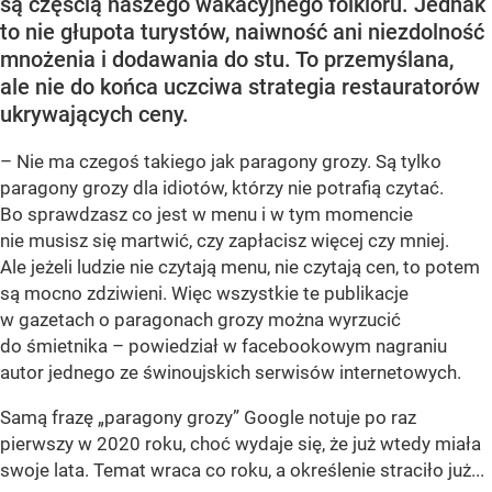
są częścią naszego wakacyjnego folkloru. Jednak
to nie głupota turystów, naiwność ani niezdolność
mnożenia i dodawania do stu. To przemyślana,
ale nie do końca uczciwa strategia restauratorów
ukrywających ceny.
– Nie ma czegoś takiego jak paragony grozy. Są tylko
paragony grozy dla idiotów, którzy nie potrafią czytać.
Bo sprawdzasz co jest w menu i w tym momencie
nie musisz się martwić, czy zapłacisz więcej czy mniej.
Ale jeżeli ludzie nie czytają menu, nie czytają cen, to potem
są mocno zdziwieni. Więc wszystkie te publikacje
w gazetach o paragonach grozy można wyrzucić
do śmietnika – powiedział w facebookowym nagraniu
autor jednego ze świnoujskich serwisów internetowych.
Samą frazę „paragony grozy” Google notuje po raz
pierwszy w 2020 roku, choć wydaje się, że już wtedy miała
swoje lata. Temat wraca co roku, a określenie straciło już...