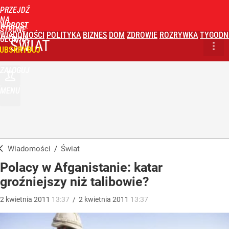
PRZEJDŹ
NA
WPROST
STRONĘ
WIADOMOŚCI
POLITYKA
BIZNES
DOM
ZDROWIE
ROZRYWKA
TYGODN
GŁÓWNĄ
ŚWIAT
UBSKRYBUJ
ZALOGUJ
MENU
Wiadomości
/
Świat
Polacy w Afganistanie: katar
groźniejszy niż talibowie?
2
kwietnia
2011
13:37
/
2
kwietnia
2011
13:37