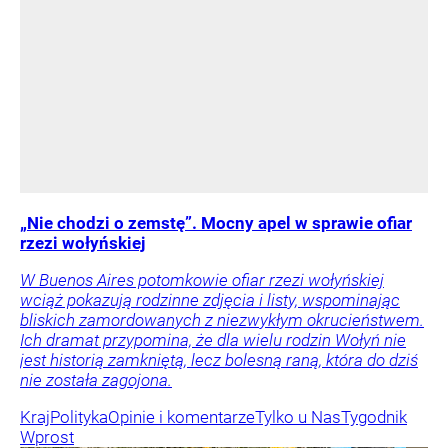
„Nie chodzi o zemstę”. Mocny apel w sprawie ofiar
rzezi wołyńskiej
W Buenos Aires potomkowie ofiar rzezi wołyńskiej
wciąż pokazują rodzinne zdjęcia i listy, wspominając
bliskich zamordowanych z niezwykłym okrucieństwem.
Ich dramat przypomina, że dla wielu rodzin Wołyń nie
jest historią zamkniętą, lecz bolesną raną, która do dziś
nie została zagojona.
Kraj
Polityka
Opinie i komentarze
Tylko u Nas
Tygodnik
Wprost