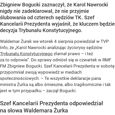
Zbigniew Bogucki zaznaczył, że Karol Nawrocki
nigdy nie zadeklarował, że nie przyjmie
ślubowania od czterech sędziów TK. Szef
Kancelarii Prezydenta wyjaśnił, że kluczem będzie
decyzja Trybunału Konstytucyjnego.
Waldemar Żurek we wtorek 4 sierpnia powiedział w TVP
Info, że „Karol Nawrocki analizując życiorysy sędziów
Trybunału Konstytucyjnego
złamał prawo – i też
za to odpowie”. Do sprawy odniósł się w czwartek w RMF
FM Zbigniew Bogucki. Szef Kancelarii Prezydenta w sobotę
przypomniał swoją wypowiedź w mediach
społecznościowych. – Te wszystkie deklaracje pana
ministra Żurka są albo śmieszne, albo tragikomiczne i tak
jest w tym przypadku – zaczął Bogucki.
Szef Kancelarii Prezydenta odpowiedział
na słowa Waldemara Żurka