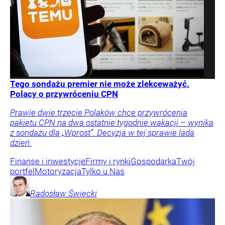
Tego sondażu premier nie może zlekceważyć.
Polacy o przywróceniu CPN
Prawie dwie trzecie Polaków chce przywrócenia
pakietu CPN na dwa ostatnie tygodnie wakacji – wynika
z sondażu dla „Wprost”. Decyzja w tej sprawie lada
dzień.
Finanse i inwestycje
Firmy i rynki
Gospodarka
Twój
portfel
Motoryzacja
Tylko u Nas
Radosław
Święcki