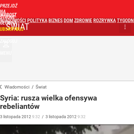
PRZEJDŹ
NA
WPROST
STRONĘ
WIADOMOŚCI
POLITYKA
BIZNES
DOM
ZDROWIE
ROZRYWKA
TYGODN
GŁÓWNĄ
ŚWIAT
UBSKRYBUJ
ZALOGUJ
MENU
Wiadomości
/
Świat
Syria: rusza wielka ofensywa
rebeliantów
3
listopada
2012
9:32
/
3
listopada
2012
9:32