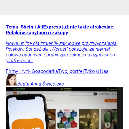
Temu, Shein i AliExpress już nie takie atrakcyjne.
Polaków zapytano o zakupy
Nowe unijne cła zmieniły zakupowe przyzwyczajenia
Polaków. Sondaż dla „Wprost” pokazuje, że niemal
połowa badanych ograniczyła zakupy na azjatyckich
platformach.
Firmy i rynki
Gospodarka
Twój portfel
Tylko u Nas
Beata Anna
Święcicka