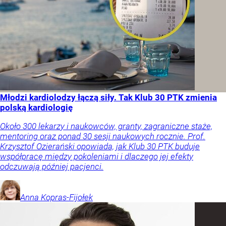
Młodzi kardiolodzy łączą siły. Tak Klub 30 PTK zmienia
polską kardiologię
Około 300 lekarzy i naukowców, granty, zagraniczne staże,
mentoring oraz ponad 30 sesji naukowych rocznie. Prof.
Krzysztof Ozierański opowiada, jak Klub 30 PTK buduje
współpracę między pokoleniami i dlaczego jej efekty
odczuwają później pacjenci.
Anna
Kopras-Fijołek