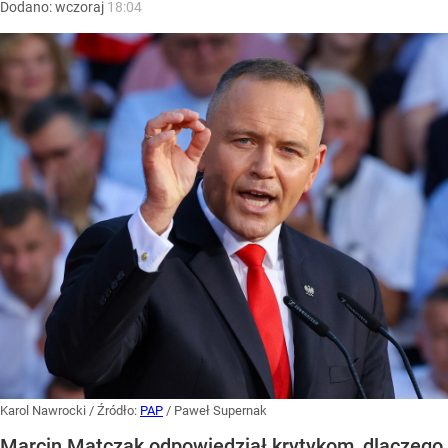
Dodano:
wczoraj
18:04
Karol Nawrocki
/ Źródło:
PAP
/
Paweł Supernak
Marcin Matczak odpowiedział krytykom, dlaczego