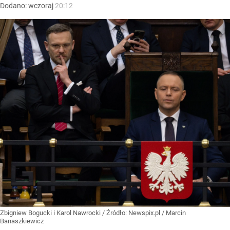
Dodano:
wczoraj
20:12
Zbigniew Bogucki i Karol Nawrocki
/ Źródło:
Newspix.pl
/
Marcin
Banaszkiewicz