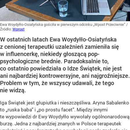
Ewa Woydyłło-Osiatyńska gościła w pierwszym odcinku „Wpost Przeciwnie”
/
Źródło:
Wprost
W ostatnich latach Ewa Woydyłło-Osiatyńska
z cenionej terapeutki uzależnień zamieniła się
w influencerkę, niekiedy głoszącą pop-
psychologiczne brednie. Paradoksalnie to,
co ostatnio powiedziała o Idze Świątek, nie jest
ani najbardziej kontrowersyjne, ani najgroźniejsze.
Problem w tym, że wszyscy udawali, że tego
nie widzą.
Iga Świątek jest głupiutka i nieszczęśliwa. Aryna Sabalenko
to „ruska baba” i „po prostu facet”. Między innymi
te wypowiedzi dr Ewy Woydyłło wywołały ogólnonarodową
burzę. Jedna z najbardziej znanych w Polsce terapeutek