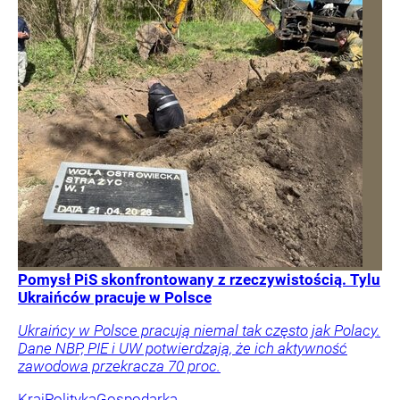
Pomysł PiS skonfrontowany z rzeczywistością. Tylu
Ukraińców pracuje w Polsce
Ukraińcy w Polsce pracują niemal tak często jak Polacy.
Dane NBP, PIE i UW potwierdzają, że ich aktywność
zawodowa przekracza 70 proc.
Kraj
Polityka
Gospodarka