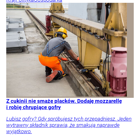
Z cukinii nie smażę placków. Dodaję mozzarellę
i robię chrupiące gofry
Lubisz gofry? Gdy spróbujesz tych przepadniesz. Jeden
wytrawny składnik sprawia, że smakują naprawdę
wyjątkowo.