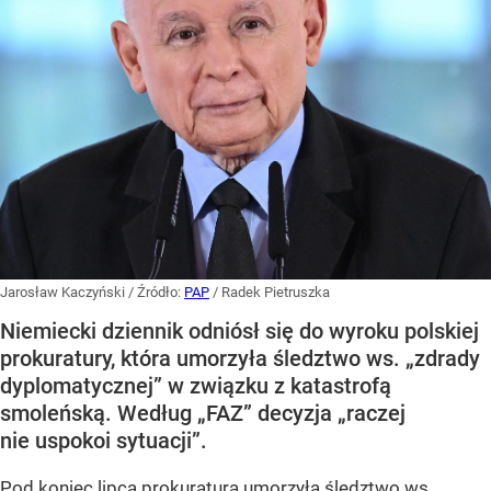
Jarosław Kaczyński
/ Źródło:
PAP
/
Radek Pietruszka
Niemiecki dziennik odniósł się do wyroku polskiej
prokuratury, która umorzyła śledztwo ws. „zdrady
dyplomatycznej” w związku z katastrofą
smoleńską. Według „FAZ” decyzja „raczej
nie uspokoi sytuacji”.
Pod koniec lipca prokuratura umorzyła śledztwo ws.