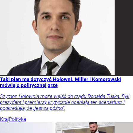
Taki plan ma dotyczyć Hołowni. Miller i Komorowski
mówią o politycznej grze
Szymon Hołownia może wejść do rządu Donalda Tuska. Byli
prezydent i premierzy krytycznie oceniają ten scenariusz i
podkreślają, że „jest za późno”.
Kraj
Polityka