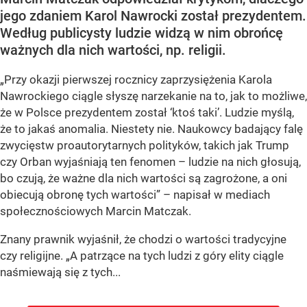
jego zdaniem Karol Nawrocki został prezydentem.
Według publicysty ludzie widzą w nim obrońcę
ważnych dla nich wartości, np. religii.
„Przy okazji pierwszej rocznicy zaprzysiężenia Karola
Nawrockiego ciągle słyszę narzekanie na to, jak to możliwe,
że w Polsce prezydentem został ‘ktoś taki’. Ludzie myślą,
że to jakaś anomalia. Niestety nie. Naukowcy badający falę
zwycięstw proautorytarnych polityków, takich jak Trump
czy Orban wyjaśniają ten fenomen – ludzie na nich głosują,
bo czują, że ważne dla nich wartości są zagrożone, a oni
obiecują obronę tych wartości” – napisał w mediach
społecznościowych Marcin Matczak.
Znany prawnik wyjaśnił, że chodzi o wartości tradycyjne
czy religijne. „A patrzące na tych ludzi z góry elity ciągle
naśmiewają się z tych...