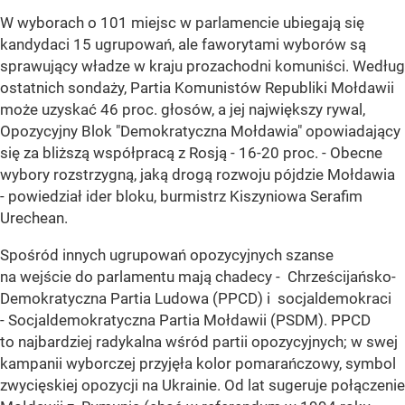
W wyborach o 101 miejsc w parlamencie ubiegają się
kandydaci 15 ugrupowań, ale faworytami wyborów są
sprawujący władze w kraju prozachodni komuniści. Według
ostatnich sondaży, Partia Komunistów Republiki Mołdawii
może uzyskać 46 proc. głosów, a jej największy rywal,
Opozycyjny Blok "Demokratyczna Mołdawia" opowiadający
się za bliższą współpracą z Rosją - 16-20 proc. - Obecne
wybory rozstrzygną, jaką drogą rozwoju pójdzie Mołdawia
- powiedział ider bloku, burmistrz Kiszyniowa Serafim
Urechean.
Spośród innych ugrupowań opozycyjnych szanse
na wejście do parlamentu mają chadecy - Chrześcijańsko-
Demokratyczna Partia Ludowa (PPCD) i socjaldemokraci
- Socjaldemokratyczna Partia Mołdawii (PSDM). PPCD
to najbardziej radykalna wśród partii opozycyjnych; w swej
kampanii wyborczej przyjęła kolor pomarańczowy, symbol
zwycięskiej opozycji na Ukrainie. Od lat sugeruje połączenie