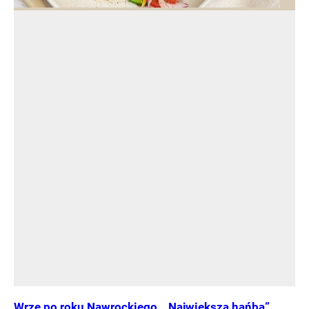
Wrze po roku Nawrockiego. „Największa hańba”