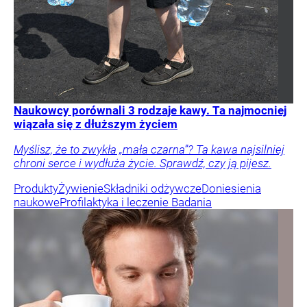
Naukowcy porównali 3 rodzaje kawy. Ta najmocniej
wiązała się z dłuższym życiem
Myślisz, że to zwykła „mała czarna”? Ta kawa najsilniej
chroni serce i wydłuża życie. Sprawdź, czy ją pijesz.
Produkty
Żywienie
Składniki odżywcze
Doniesienia
naukowe
Profilaktyka i leczenie
Badania