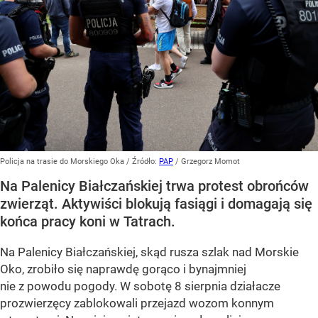
Policja na trasie do Morskiego Oka
/ Źródło:
PAP
/
Grzegorz Momot
Na Palenicy Białczańskiej trwa protest obrońców
zwierząt. Aktywiści blokują fasiągi i domagają się
końca pracy koni w Tatrach.
Na Palenicy Białczańskiej, skąd rusza szlak nad Morskie
Oko, zrobiło się naprawdę gorąco i bynajmniej
nie z powodu pogody. W sobotę 8 sierpnia działacze
prozwierzęcy zablokowali przejazd wozom konnym