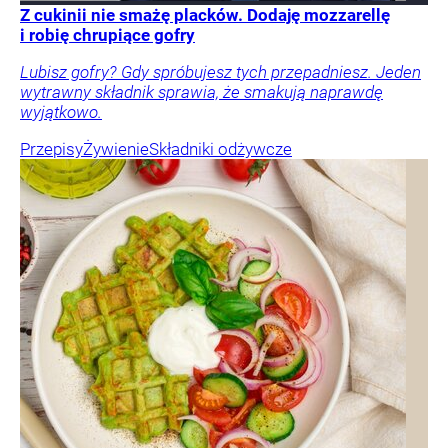
Z cukinii nie smażę placków. Dodaję mozzarellę
i robię chrupiące gofry
Lubisz gofry? Gdy spróbujesz tych przepadniesz. Jeden
wytrawny składnik sprawia, że smakują naprawdę
wyjątkowo.
Przepisy
Żywienie
Składniki odżywcze