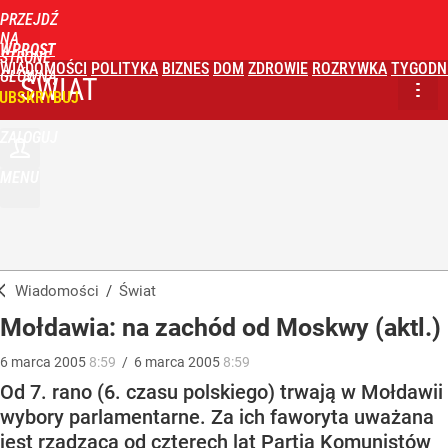
PRZEJDŹ
NA
WPROST
STRONĘ
WIADOMOŚCI
POLITYKA
BIZNES
DOM
ZDROWIE
ROZRYWKA
TYGODN
GŁÓWNĄ
ŚWIAT
UBSKRYBUJ
ZALOGUJ
MENU
Wiadomości
/
Świat
Mołdawia: na zachód od Moskwy (aktl.)
6
marca
2005
8:59
/
6
marca
2005
8:59
Od 7. rano (6. czasu polskiego) trwają w Mołdawii
wybory parlamentarne. Za ich faworyta uważana
jest rządząca od czterech lat Partia Komunistów