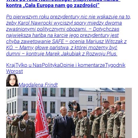
kontra „Cała Europa nam go zazdrości”
Po pierwszym roku prezydentury nic nie wskazuje na to,
żeby Karol Nawrocki wyciszył spory między dwoma
zwaśnionymi politycznymi obozami. – Dotychczas
największą hańbą na karcie jego prezydentury jest
chyba zawetowanie SAFE – ocenia Mariusz Witczak z
KO. – Mamy głowę państwa, z której możemy być
dumni – kontruje Marek Jakubiak z Rozwoju Plus.
Kraj
Tylko u Nas
Polityka
Opinie i komentarze
Tygodnik
Wprost
Magdalena
Frindt