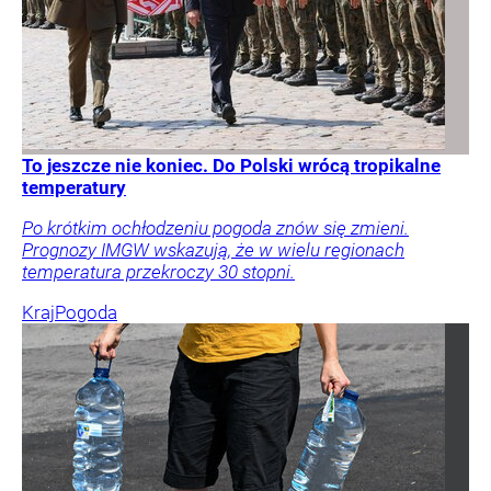
To jeszcze nie koniec. Do Polski wrócą tropikalne
temperatury
Po krótkim ochłodzeniu pogoda znów się zmieni.
Prognozy IMGW wskazują, że w wielu regionach
temperatura przekroczy 30 stopni.
Kraj
Pogoda