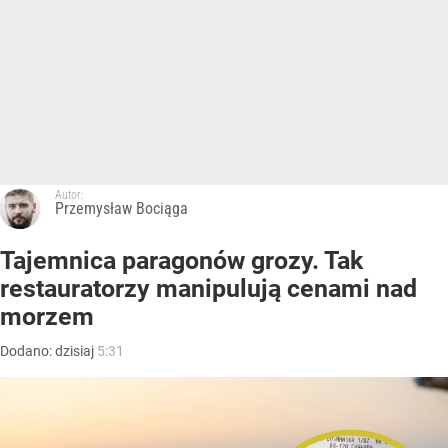
Autor:
Przemysław Bociąga
Tajemnica paragonów grozy. Tak
restauratorzy manipulują cenami nad
morzem
Dodano:
dzisiaj
5:31