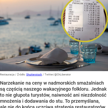
Restauracja
/ Źródło:
Shutterstock
/
Twitter/@ChLiberator
Narzekanie na ceny w nadmorskich smażalniach
są częścią naszego wakacyjnego folkloru. Jednak
to nie głupota turystów, naiwność ani niezdolność
mnożenia i dodawania do stu. To przemyślana,
ale nie do końca uczciwa strategia restauratorów