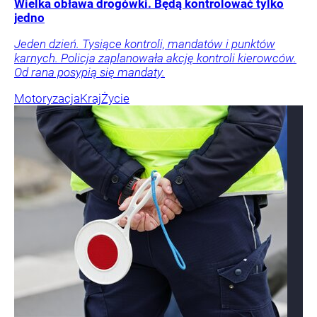
Wielka obława drogówki. Będą kontrolować tylko
jedno
Jeden dzień. Tysiące kontroli, mandatów i punktów
karnych. Policja zaplanowała akcję kontroli kierowców.
Od rana posypią się mandaty.
Motoryzacja
Kraj
Życie