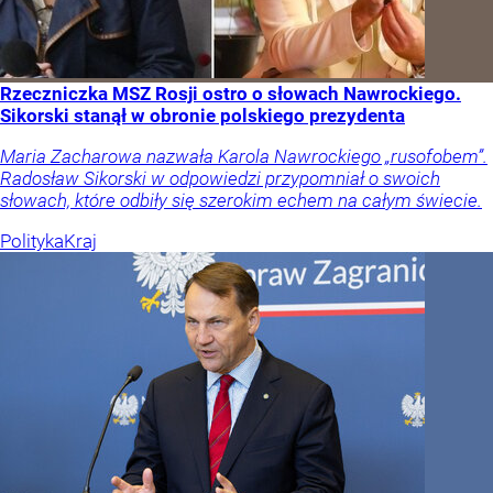
Rzeczniczka MSZ Rosji ostro o słowach Nawrockiego.
Sikorski stanął w obronie polskiego prezydenta
Maria Zacharowa nazwała Karola Nawrockiego „rusofobem”.
Radosław Sikorski w odpowiedzi przypomniał o swoich
słowach, które odbiły się szerokim echem na całym świecie.
Polityka
Kraj