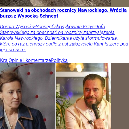
Stanowski na obchodach rocznicy Nawrockiego. Wróciła
burza z Wysocką-Schnepf
Dorota Wysocka-Schnepf skrytykowała Krzysztofa
Stanowskiego za obecność na rocznicy zaprzysiężenia
Karola Nawrockiego. Dziennikarka użyła sformułowania,
które po raz pierwszy padło z ust założyciela Kanału Zero pod
jej adresem.
Kraj
Opinie i komentarze
Polityka