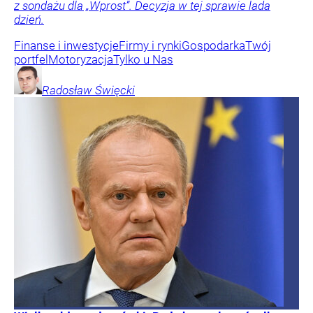
z sondażu dla „Wprost”. Decyzja w tej sprawie lada
dzień.
Finanse i inwestycje
Firmy i rynki
Gospodarka
Twój
portfel
Motoryzacja
Tylko u Nas
Radosław
Święcki