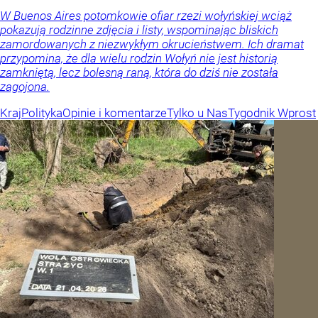
W Buenos Aires potomkowie ofiar rzezi wołyńskiej wciąż
pokazują rodzinne zdjęcia i listy, wspominając bliskich
zamordowanych z niezwykłym okrucieństwem. Ich dramat
przypomina, że dla wielu rodzin Wołyń nie jest historią
zamkniętą, lecz bolesną raną, która do dziś nie została
zagojona.
Kraj
Polityka
Opinie i komentarze
Tylko u Nas
Tygodnik Wprost