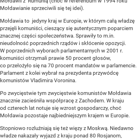
Mołdawii z Rumunią (choć w referendum w 1994 roku
Mołdawianie sprzeciwili się tej idei).
Mołdawia to jedyny kraj w Europie, w którym całą władzę
przejęli komuniści, cieszący się autentycznym poparciem
znacznej części społeczeństwa. Sprawiły to m.in.
nieudolność poprzednich rządów i skłócenie opozycji.
W poprzednich wyborach parlamentarnych w 2001 r.
komuniści otrzymali prawie 50 procent głosów,
co przełożyło się na 70 procent mandatów w parlamencie.
Parlament z kolei wybrał na prezydenta przywódcę
komunistów Vladimira Voronina.
Po zwycięstwie tym zwycięstwie komunistów Mołdawia
znacznie zacieśniła współpracę z Zachodem. W kraju
od czterech lat notuje się wzrost gospodarczy, choć
Mołdawia pozostaje najbiedniejszym krajem w Europie.
Stopniowo rozluźniają się też więzy z Moskwą. Niedawno
władze nakazały wyjazd z kraju ponad 80 Rosjanom,