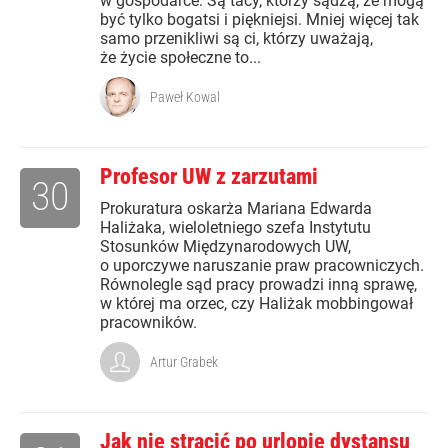
w gospodarce. Są tacy, którzy sądzą, że mogą
być tylko bogatsi i piękniejsi. Mniej więcej tak
samo przenikliwi są ci, którzy uważają,
że życie społeczne to...
Paweł Kowal
Profesor UW z zarzutami
30
Prokuratura oskarża Mariana Edwarda
Haliżaka, wieloletniego szefa Instytutu
Stosunków Międzynarodowych UW,
o uporczywe naruszanie praw pracowniczych.
Równolegle sąd pracy prowadzi inną sprawę,
w której ma orzec, czy Haliżak mobbingował
pracowników.
Artur Grabek
Jak nie stracić po urlopie dystansu