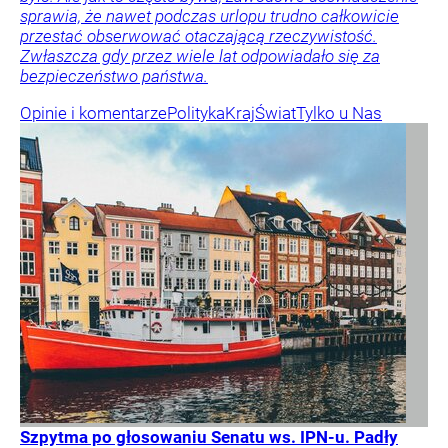
sprawia, że nawet podczas urlopu trudno całkowicie
przestać obserwować otaczającą rzeczywistość.
Zwłaszcza gdy przez wiele lat odpowiadało się za
bezpieczeństwo państwa.
Opinie i komentarze
Polityka
Kraj
Świat
Tylko u Nas
Szpytma po głosowaniu Senatu ws. IPN-u. Padły