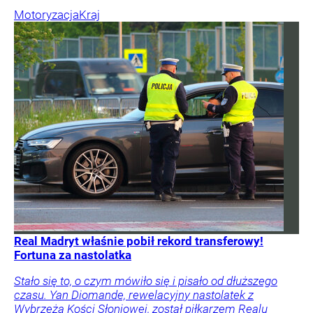
Motoryzacja
Kraj
Real Madryt właśnie pobił rekord transferowy!
Fortuna za nastolatka
Stało się to, o czym mówiło się i pisało od dłuższego
czasu. Yan Diomande, rewelacyjny nastolatek z
Wybrzeża Kości Słoniowej, został piłkarzem Realu