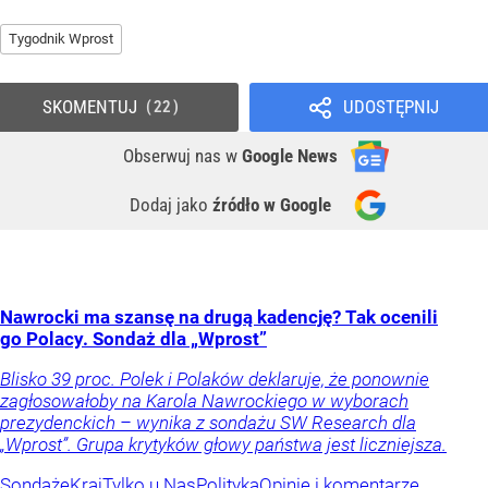
Tygodnik Wprost
SKOMENTUJ
UDOSTĘPNIJ
22
Obserwuj nas
w
Google News
Dodaj jako
źródło w Google
Nawrocki ma szansę na drugą kadencję? Tak ocenili
go Polacy. Sondaż dla „Wprost”
Blisko 39 proc. Polek i Polaków deklaruje, że ponownie
zagłosowałoby na Karola Nawrockiego w wyborach
prezydenckich – wynika z sondażu SW Research dla
„Wprost”. Grupa krytyków głowy państwa jest liczniejsza.
Sondaże
Kraj
Tylko u Nas
Polityka
Opinie i komentarze