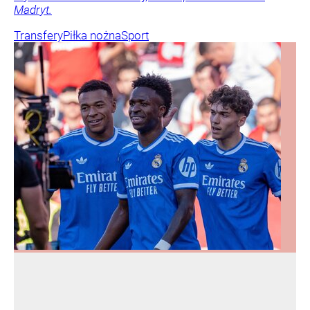
Madryt.
Transfery
Piłka nożna
Sport