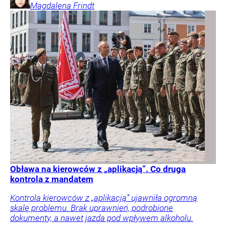
Magdalena
Frindt
Obława na kierowców z „aplikacją”. Co druga
kontrola z mandatem
Kontrola kierowców z „aplikacją” ujawniła ogromną
skalę problemu. Brak uprawnień, podrobione
dokumenty, a nawet jazda pod wpływem alkoholu.