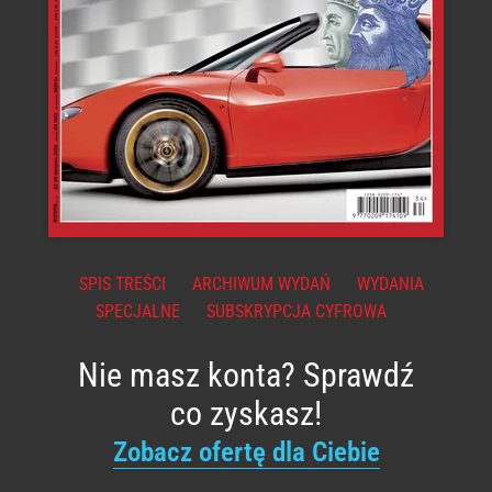
SPIS TREŚCI
ARCHIWUM WYDAŃ
WYDANIA
SPECJALNE
SUBSKRYPCJA CYFROWA
Nie masz konta? Sprawdź
co zyskasz!
Zobacz ofertę dla Ciebie