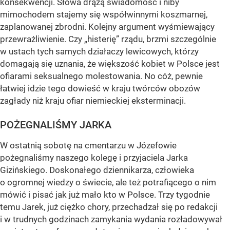
konsekwencji. Słowa drążą świadomość i niby
mimochodem stajemy się współwinnymi koszmarnej,
zaplanowanej zbrodni. Kolejny argument wyśmiewający
przewrażliwienie. Czy „histerię” rządu, brzmi szczególnie
w ustach tych samych działaczy lewicowych, którzy
domagają się uznania, że większość kobiet w Polsce jest
ofiarami seksualnego molestowania. No cóż, pewnie
łatwiej idzie tego dowieść w kraju twórców obozów
zagłady niż kraju ofiar niemieckiej eksterminacji.
POŻEGNALIŚMY JARKA
W ostatnią sobotę na cmentarzu w Józefowie
pożegnaliśmy naszego kolegę i przyjaciela Jarka
Gizińskiego. Doskonałego dziennikarza, człowieka
o ogromnej wiedzy o świecie, ale też potrafiącego o nim
mówić i pisać jak już mało kto w Polsce. Trzy tygodnie
temu Jarek, już ciężko chory, przechadzał się po redakcji
i w trudnych godzinach zamykania wydania rozładowywał