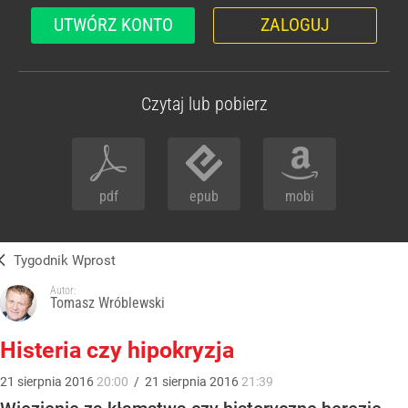
UTWÓRZ KONTO
ZALOGUJ
Czytaj lub pobierz
pdf
epub
mobi
Tygodnik Wprost
Autor:
Tomasz Wróblewski
Histeria czy hipokryzja
21
sierpnia
2016
20:00
/
21
sierpnia
2016
21:39