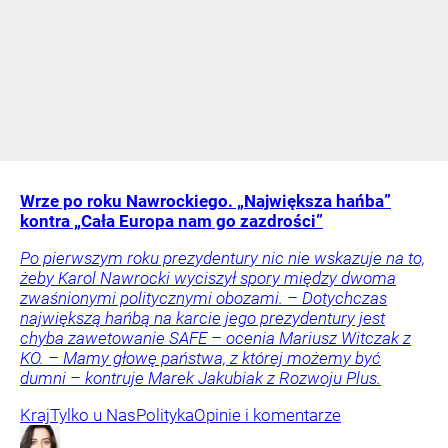
Wrze po roku Nawrockiego. „Największa hańba”
kontra „Cała Europa nam go zazdrości”
Po pierwszym roku prezydentury nic nie wskazuje na to,
żeby Karol Nawrocki wyciszył spory między dwoma
zwaśnionymi politycznymi obozami. – Dotychczas
największą hańbą na karcie jego prezydentury jest
chyba zawetowanie SAFE – ocenia Mariusz Witczak z
KO. – Mamy głowę państwa, z której możemy być
dumni – kontruje Marek Jakubiak z Rozwoju Plus.
Kraj
Tylko u Nas
Polityka
Opinie i komentarze