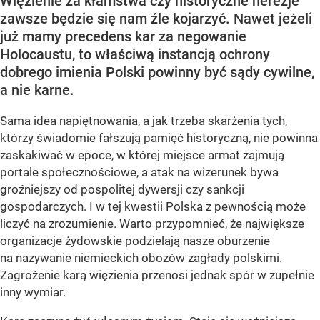
Więzienie za kłamstwa czy historyczne herezje
zawsze będzie się nam źle kojarzyć. Nawet jeżeli
już mamy precedens kar za negowanie
Holocaustu, to właściwą instancją ochrony
dobrego imienia Polski powinny być sądy cywilne,
a nie karne.
Sama idea napiętnowania, a jak trzeba skarżenia tych,
którzy świadomie fałszują pamięć historyczną, nie powinna
zaskakiwać w epoce, w której miejsce armat zajmują
portale społecznościowe, a atak na wizerunek bywa
groźniejszy od pospolitej dywersji czy sankcji
gospodarczych. I w tej kwestii Polska z pewnością może
liczyć na zrozumienie. Warto przypomnieć, że największe
organizacje żydowskie podzielają nasze oburzenie
na nazywanie niemieckich obozów zagłady polskimi.
Zagrożenie karą więzienia przenosi jednak spór w zupełnie
inny wymiar.