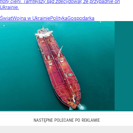
floty cieni. Tamtejszy sąd zdecydował, że przypadnie on
Ukrainie.
Świat
Wojna w Ukrainie
Polityka
Gospodarka