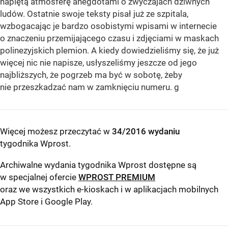
napiętą atmosferę anegdotami o zwyczajach dziwnych
ludów. Ostatnie swoje teksty pisał już ze szpitala,
wzbogacając je bardzo osobistymi wpisami w internecie
o znaczeniu przemijającego czasu i zdjęciami w maskach
polinezyjskich plemion. A kiedy dowiedzieliśmy się, że już
więcej nic nie napisze, usłyszeliśmy jeszcze od jego
najbliższych, że pogrzeb ma być w sobotę, żeby
nie przeszkadzać nam w zamknięciu numeru. g
Więcej możesz przeczytać w
34/2016 wydaniu
tygodnika Wprost
.
Archiwalne wydania tygodnika Wprost dostępne są
w specjalnej ofercie
WPROST PREMIUM
oraz we wszystkich e-kioskach i w aplikacjach mobilnych
App Store
i
Google Play
.