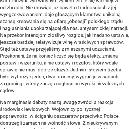
Kara zaczyna żyć własnym życiem. Staje się ważniejsza
od zbrodni. Nie mówiąc już nawet o trudnościach z jej
wyegzekwowaniem, daje głoszącym kłamstwa unikalną
szansę kreowania się na ofiarę „obsesji” polskiego rządu
i nagłaśniania upokarzającej dla nas, antysemickiej narracji.
Na przekór intencjom złośliwy rozgłos, jaki nadano ustawie,
jeszcze bardziej relatywizuje winę właściwych sprawców.
Stąd też ustawę przyjęliśmy z mieszanymi uczuciami.
Przekonani, że na koniec liczyć się będą efekty, zmiana
postaw i wizerunku, a nie ustawy i rozgłos, który wcale
sprawie nie musi dobrze służyć. Jednym słowem trzeba
było wytoczyć jeden, dwa procesy, wygrać je w sądach
za granicą i wtedy zacząć nagłaśniać wyroki niezależnych
sądów.
Na marginesie debaty naszą uwagę zwróciła reakcja
środowisk lewicowych. Wojownicy politycznej
poprawności w ściganiu oszczerstw przeciwko Polsce
dostrzegli zamach na wolność słowa. Z nieukrywanym