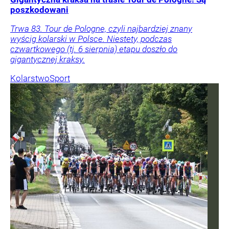
poszkodowani
Trwa 83. Tour de Pologne, czyli najbardziej znany
wyścig kolarski w Polsce. Niestety, podczas
czwartkowego (tj. 6 sierpnia) etapu doszło do
gigantycznej kraksy.
Kolarstwo
Sport