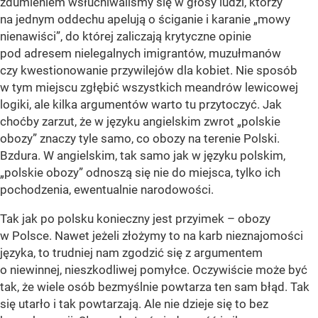
zdumieniem wsłuchiwaliśmy się w głosy ludzi, którzy
na jednym oddechu apelują o ściganie i karanie „mowy
nienawiści”, do której zaliczają krytyczne opinie
pod adresem nielegalnych imigrantów, muzułmanów
czy kwestionowanie przywilejów dla kobiet. Nie sposób
w tym miejscu zgłębić wszystkich meandrów lewicowej
logiki, ale kilka argumentów warto tu przytoczyć. Jak
choćby zarzut, że w języku angielskim zwrot „polskie
obozy” znaczy tyle samo, co obozy na terenie Polski.
Bzdura. W angielskim, tak samo jak w języku polskim,
„polskie obozy” odnoszą się nie do miejsca, tylko ich
pochodzenia, ewentualnie narodowości.
Tak jak po polsku konieczny jest przyimek – obozy
w Polsce. Nawet jeżeli złożymy to na karb nieznajomości
języka, to trudniej nam zgodzić się z argumentem
o niewinnej, nieszkodliwej pomyłce. Oczywiście może być
tak, że wiele osób bezmyślnie powtarza ten sam błąd. Tak
się utarło i tak powtarzają. Ale nie dzieje się to bez