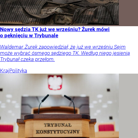
Nowy sędzia TK już we wrześniu? Żurek mówi
o pęknięciu w Trybunale
Waldemar Żurek zapowiedział, że już we wrześniu Sejm
może wybrać ósmego sędziego TK. Według niego jesienią
Trybunał czeka przełom.
Kraj
Polityka