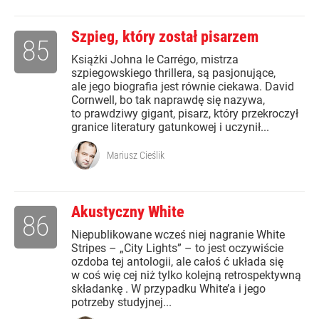
Szpieg, który został pisarzem
85
Książki Johna le Carrégo, mistrza
szpiegowskiego thrillera, są pasjonujące,
ale jego biografia jest równie ciekawa. David
Cornwell, bo tak naprawdę się nazywa,
to prawdziwy gigant, pisarz, który przekroczył
granice literatury gatunkowej i uczynił...
Mariusz Cieślik
Akustyczny White
86
Niepublikowane wcześ niej nagranie White
Stripes – „City Lights” – to jest oczywiście
ozdoba tej antologii, ale całoś ć układa się
w coś wię cej niż tylko kolejną retrospektywną
składankę . W przypadku White’a i jego
potrzeby studyjnej...