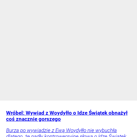
Wróbel: Wywiad z Woydyłło o Idze Świątek obnażył
coś znacznie gorszego
Burza po wywiadzie z Ewą Woydyłło nie wybuchła
dlatego, że padły kontrowersyjne słowa o Idze Świątek.