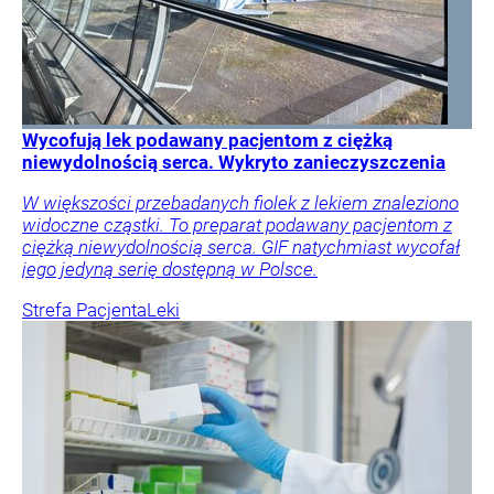
Wycofują lek podawany pacjentom z ciężką
niewydolnością serca. Wykryto zanieczyszczenia
W większości przebadanych fiolek z lekiem znaleziono
widoczne cząstki. To preparat podawany pacjentom z
ciężką niewydolnością serca. GIF natychmiast wycofał
jego jedyną serię dostępną w Polsce.
Strefa Pacjenta
Leki