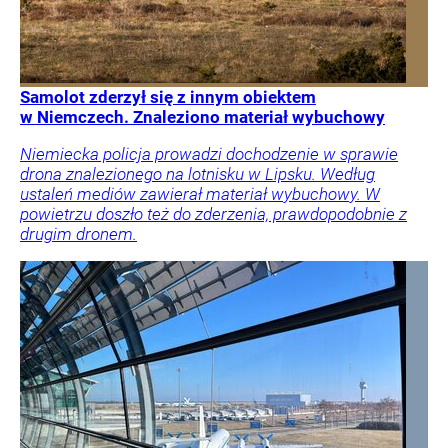
Samolot zderzył się z innym obiektem
w Niemczech. Znaleziono materiał wybuchowy
Niemiecka policja prowadzi dochodzenie w sprawie
drona znalezionego na lotnisku w Lipsku. Według
ustaleń mediów zawierał materiał wybuchowy. W
powietrzu doszło też do zderzenia, prawdopodobnie z
drugim dronem.