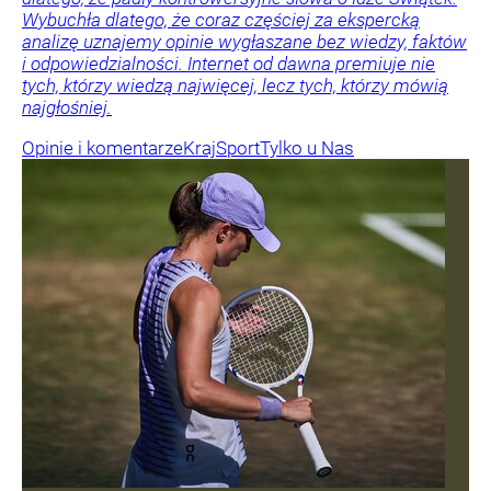
Wybuchła dlatego, że coraz częściej za ekspercką
analizę uznajemy opinie wygłaszane bez wiedzy, faktów
i odpowiedzialności. Internet od dawna premiuje nie
tych, którzy wiedzą najwięcej, lecz tych, którzy mówią
najgłośniej.
Opinie i komentarze
Kraj
Sport
Tylko u Nas