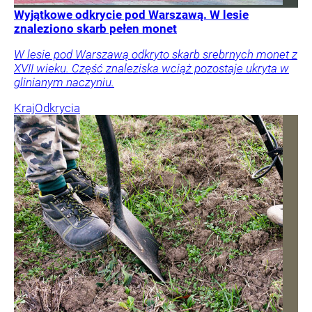
Wyjątkowe odkrycie pod Warszawą. W lesie
znaleziono skarb pełen monet
W lesie pod Warszawą odkryto skarb srebrnych monet z
XVII wieku. Część znaleziska wciąż pozostaje ukryta w
glinianym naczyniu.
Kraj
Odkrycia