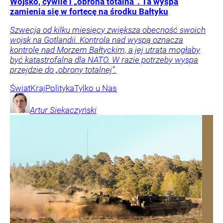
Wojsko, cywile i „obrona totalna”. Ta wyspa
zamienia się w fortecę na środku Bałtyku
Szwecja od kilku miesięcy zwiększa obecność swoich
wojsk na Gotlandii. Kontrola nad wyspą oznacza
kontrolę nad Morzem Bałtyckim, a jej utrata mogłaby
być katastrofalna dla NATO. W razie potrzeby wyspa
przejdzie do „obrony totalnej”.
Świat
Kraj
Polityka
Tylko u Nas
Artur
Siekaczyński