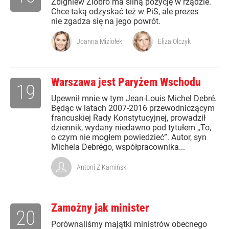
Zbigniew Ziobro ma silną pozycję w rządzie.
Chce taką odzyskać też w PiS, ale prezes
nie zgadza się na jego powrót.
Joanna Miziołek
Eliza Olczyk
Warszawa jest Paryżem Wschodu
19
Upewnił mnie w tym Jean-Louis Michel Debré.
Będąc w latach 2007-2016 przewodniczącym
francuskiej Rady Konstytucyjnej, prowadził
dziennik, wydany niedawno pod tytułem „To,
o czym nie mogłem powiedzieć”. Autor, syn
Michela Debrégo, współpracownika...
Antoni Z.Kamiński
Zamożny jak minister
20
Porównaliśmy majątki ministrów obecnego