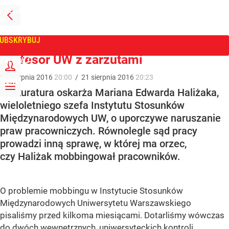
PRZEJDŹ
NA
WPROST
STRONĘ
GŁÓWNĄ
UBSKRYBUJ
Tygodnik Wprost
Profesor UW z zarzutami
ZALOGUJ
21
sierpnia
2016
20:00
/
21
sierpnia
2016
20:23
MENU
Prokuratura oskarża Mariana Edwarda Haliżaka,
wieloletniego szefa Instytutu Stosunków
Międzynarodowych UW, o uporczywe naruszanie
praw pracowniczych. Równolegle sąd pracy
prowadzi inną sprawę, w której ma orzec,
czy Haliżak mobbingował pracowników.
O problemie mobbingu w Instytucie Stosunków
Międzynarodowych Uniwersytetu Warszawskiego
pisaliśmy przed kilkoma miesiącami. Dotarliśmy wówczas
do dwóch wewnętrznych, uniwersyteckich kontroli,