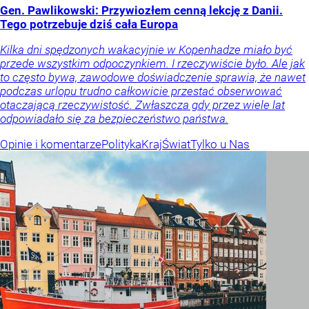
Gen. Pawlikowski: Przywiozłem cenną lekcję z Danii.
Tego potrzebuje dziś cała Europa
Kilka dni spędzonych wakacyjnie w Kopenhadze miało być
przede wszystkim odpoczynkiem. I rzeczywiście było. Ale jak
to często bywa, zawodowe doświadczenie sprawia, że nawet
podczas urlopu trudno całkowicie przestać obserwować
otaczającą rzeczywistość. Zwłaszcza gdy przez wiele lat
odpowiadało się za bezpieczeństwo państwa.
Opinie i komentarze
Polityka
Kraj
Świat
Tylko u Nas