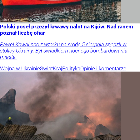
Polski poseł przeżył krwawy nalot na Kijów. Nad ranem
poznał liczbę ofiar
Paweł Kowal noc z wtorku na środę 5 sierpnia spędził w
stolicy Ukrainy. Był świadkiem nocnego bombardowania
miasta.
Wojna w Ukrainie
Świat
Kraj
Polityka
Opinie i komentarze