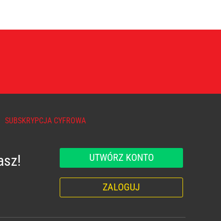
SUBSKRYPCJA CYFROWA
UTWÓRZ KONTO
asz!
ZALOGUJ