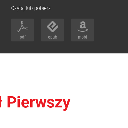
Czytaj lub pobierz
pdf
epub
mobi
ł Pierwszy