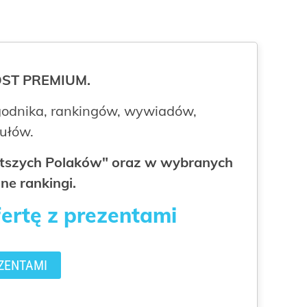
ROST PREMIUM.
odnika, rankingów, wywiadów,
kułów.
gatszych Polaków" oraz w wybranych
ne rankingi.
fertę z prezentami
ZENTAMI