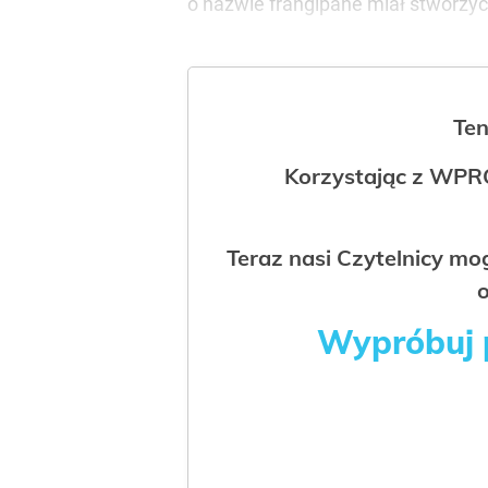
o nazwie frangipane miał stworzyć
Ten
Korzystając z WPR
Teraz nasi Czytelnicy m
o
Wypróbuj p