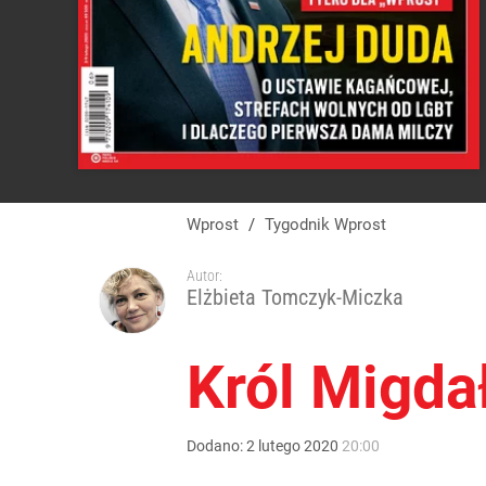
Wprost
/
Tygodnik Wprost
Autor:
Elżbieta Tomczyk-Miczka
Król Migda
Dodano:
2
lutego
2020
20:00