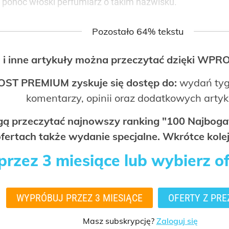
 ponoć włoski perfumiarz o takim nazwisku.
Pozostało 64% tekstu
 i inne artykuły można przeczytać dzięki WP
OST PREMIUM zyskuje się dostęp do:
wydań tyg
komentarzy, opinii oraz dodatkowych arty
ogą przeczytać najnowszy ranking "100 Najbo
fertach także wydanie specjalne. Wkrótce kolej
rzez 3 miesiące lub wybierz o
WYPRÓBUJ PRZEZ 3 MIESIĄCE
OFERTY Z PRE
Masz subskrypcję?
Zaloguj się