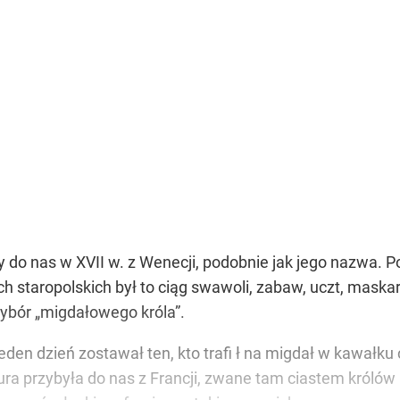
do nas w XVII w. z Wenecji, podobnie jak jego nazwa. P
 staropolskich był to ciąg swawoli, zabaw, uczt, maska
bór „migdałowego króla”.
en dzień zostawał ten, kto trafi ł na migdał w kawałku
ptura przybyła do nas z Francji, zwane tam ciastem król