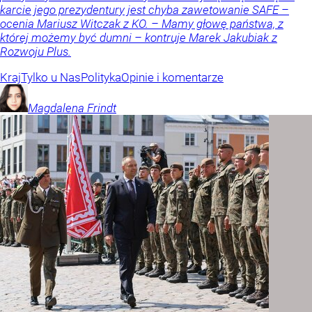
karcie jego prezydentury jest chyba zawetowanie SAFE –
ocenia Mariusz Witczak z KO. – Mamy głowę państwa, z
której możemy być dumni – kontruje Marek Jakubiak z
Rozwoju Plus.
Kraj
Tylko u Nas
Polityka
Opinie i komentarze
Magdalena
Frindt