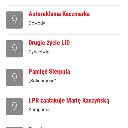
Autoreklama Kaczmarka
9
Dowody
Drugie życie LiD
9
Cyberświat
Pamięć Sierpnia
9
„Solidarność”
LPR zaatakuje Marię Kaczyńską
9
Kampania