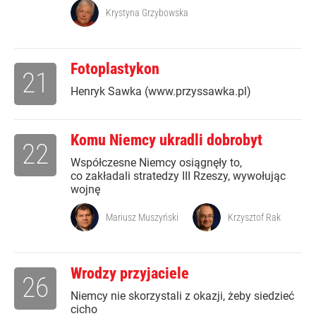
Krystyna Grzybowska
Fotoplastykon
21
Henryk Sawka (www.przyssawka.pl)
Komu Niemcy ukradli dobrobyt
22
Współczesne Niemcy osiągnęły to,
co zakładali stratedzy III Rzeszy, wywołując
wojnę
Mariusz Muszyński
Krzysztof Rak
Wrodzy przyjaciele
26
Niemcy nie skorzystali z okazji, żeby siedzieć
cicho