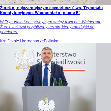
Żurek o „najczarniejszym scenariuszu” ws. Trybunału
Konstytucyjnego. Wspomniał o „planie B”
W Trybunale Konstytucyjnym wciąż trwa pat. Waldemar
Żurek wskazał przybliżony termin, kiedy ma dojść do
przełomu.
Kraj
Opinie i komentarze
Polityka