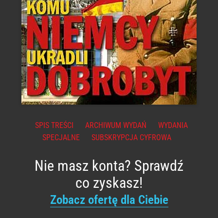
SPIS TREŚCI
ARCHIWUM WYDAŃ
WYDANIA
SPECJALNE
SUBSKRYPCJA CYFROWA
Nie masz konta? Sprawdź
co zyskasz!
Zobacz ofertę dla Ciebie