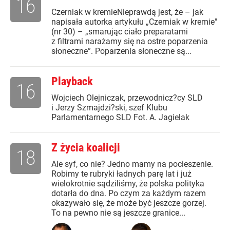
16
Czerniak w kremieNieprawdą jest, że – jak
napisała autorka artykułu „Czerniak w kremie"
(nr 30) – „smarując ciało preparatami
z filtrami narażamy się na ostre poparzenia
słoneczne”. Poparzenia słoneczne są...
Playback
16
Wojciech Olejniczak, przewodnicz?cy SLD
i Jerzy Szmajdzi?ski, szef Klubu
Parlamentarnego SLD Fot. A. Jagielak
Z życia koalicji
18
Ale syf, co nie? Jedno mamy na pocieszenie.
Robimy te rubryki ładnych parę lat i już
wielokrotnie sądziliśmy, że polska polityka
dotarła do dna. Po czym za każdym razem
okazywało się, że może być jeszcze gorzej.
To na pewno nie są jeszcze granice...