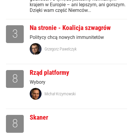
krajem w Europie – ani lepszym, ani gorszym.
Dzięki wam część Niemców...
Na stronie - Koalicja szwagrów
3
Politycy chcą nowych immunitetów
Grzegorz Pawelczyk
Rząd platformy
8
Wybory
Michał Krzymowski
Skaner
8