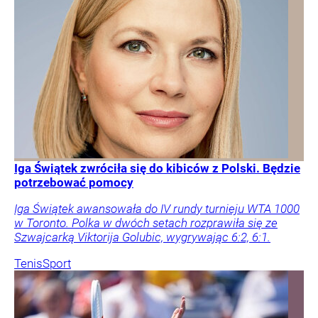
Iga Świątek zwróciła się do kibiców z Polski. Będzie
potrzebować pomocy
Iga Świątek awansowała do IV rundy turnieju WTA 1000
w Toronto. Polka w dwóch setach rozprawiła się ze
Szwajcarką Viktorija Golubic, wygrywając 6:2, 6:1.
Tenis
Sport