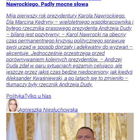
Nawrockiego. Padły mocne słowa
Mija pierwszy rok prezydentury Karola Nawrockiego.
Dla Marcina Kędryny – wieloletniego współpracownika i
byłego rzecznika prasowego prezydenta Andrzeja Dudy
– bilans jest pozytywny: – Karol Nawrocki na obecny
czas permanentnego kryzysu politycznego sprawuje
swój urząd w sposób dojrzały i adekwatny do wyzwań –
akcentuje. Jednocześnie przestrzega przed
porównywaniem kolejnych prezydentów. – Andrzej
Duda zdał w paru sytuacjach egzamin celująco, ale
jeszcze przez jakiś czas będzie niedoceniony, jak kiedyś
Aleksander Kwaśniewski, a po latach się to zmieniło –
tłumaczy były rzecznik Andrzeja Dudy.
Polityka
Tylko u Nas
Agnieszka
Niesłuchowska