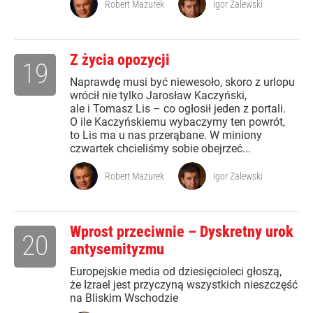
Robert Mazurek
Igor Zalewski
Z życia opozycji
19
Naprawdę musi być niewesoło, skoro z urlopu
wrócił nie tylko Jarosław Kaczyński,
ale i Tomasz Lis – co ogłosił jeden z portali.
O ile Kaczyńskiemu wybaczymy ten powrót,
to Lis ma u nas przerąbane. W miniony
czwartek chcieliśmy sobie obejrzeć...
Robert Mazurek
Igor Zalewski
Wprost przeciwnie – Dyskretny urok
20
antysemityzmu
Europejskie media od dziesięcioleci głoszą,
że Izrael jest przyczyną wszystkich nieszczęść
na Bliskim Wschodzie