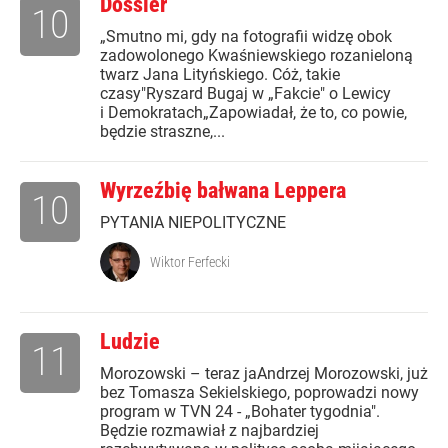
Dossier
10
„Smutno mi, gdy na fotografii widzę obok
zadowolonego Kwaśniewskiego rozanieloną
twarz Jana Lityńskiego. Cóż, takie
czasy"Ryszard Bugaj w „Fakcie" o Lewicy
i Demokratach„Zapowiadał, że to, co powie,
będzie straszne,...
Wyrzeźbię bałwana Leppera
10
PYTANIA NIEPOLITYCZNE
Wiktor Ferfecki
Ludzie
11
Morozowski – teraz jaAndrzej Morozowski, już
bez Tomasza Sekielskiego, poprowadzi nowy
program w TVN 24 - „Bohater tygodnia".
Będzie rozmawiał z najbardziej