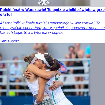
Polski finał w Warszawie! To będzie wielkie święto w grze
o tytuł
Aż trzy Polki w finale turnieju tenisowego w Warszawie? To
rzeczywiście scenariusz, który spełnił się podczas zmagań na
kortach Legii. Gra o tytuł już w piątek!
Tenis
Sport