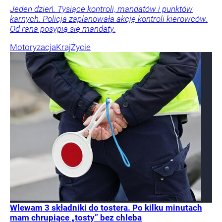
Jeden dzień. Tysiące kontroli, mandatów i punktów
karnych. Policja zaplanowała akcję kontroli kierowców.
Od rana posypią się mandaty.
Motoryzacja
Kraj
Życie
Wlewam 3 składniki do tostera. Po kilku minutach
mam chrupiące „tosty” bez chleba