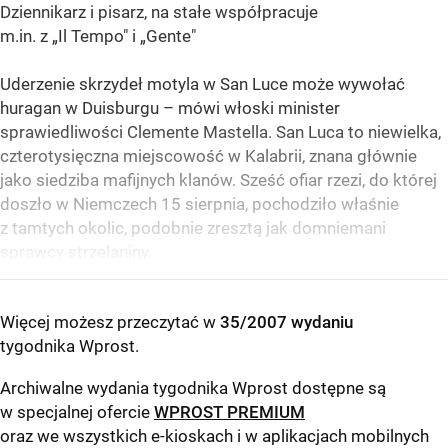
Dziennikarz i pisarz, na stałe współpracuje
m.in. z „Il Tempo" i „Gente"
Uderzenie skrzydeł motyla w San Luce może wywołać
huragan w Duisburgu – mówi włoski minister
sprawiedliwości Clemente Mastella. San Luca to niewielka,
czterotysięczna miejscowość w Kalabrii, znana głównie
jako siedziba mafijnych klanów. Sześć ofiar rzezi, do której
doszło w Niemczech 15 sierpnia, pochodziło właśnie
z tamtych okolic, podobnie zresztą jak domniemani
sprawcy strzelaniny.
Więcej możesz przeczytać w
35/2007 wydaniu
tygodnika Wprost
.
Archiwalne wydania tygodnika Wprost dostępne są
w specjalnej ofercie
WPROST PREMIUM
oraz we wszystkich e-kioskach i w aplikacjach mobilnych