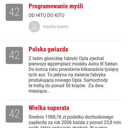
Programowanie myśli
42
OD HITU DO KITU
Karolina Nawrot
Polska gwiazda
42
Z taśm gliwickiej fabryki Opla zjechał
pierwszy egzemplarz modelu Astra III Sedan.
Do końca roku powstanie kilkanaście tysięcy
tych aut. To jedyna na świecie fabryka
produkująca nowego Opla. Samochody
te trafią do ponad 50 krajów. Za dwa
miesiące...
Wielka superata
42
Średnio 1588,76 zł podatku dochodowego
zapłaciła za rok 2006 każda z ponad 23,8 mln
osób, która wykazała dochód. W sumie