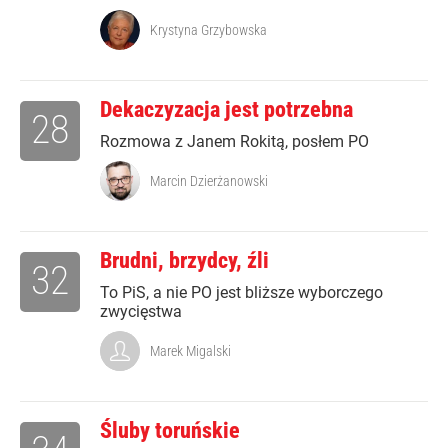
Krystyna Grzybowska
Dekaczyzacja jest potrzebna
28
Rozmowa z Janem Rokitą, posłem PO
Marcin Dzierżanowski
Brudni, brzydcy, źli
32
To PiS, a nie PO jest bliższe wyborczego
zwycięstwa
Marek Migalski
Śluby toruńskie