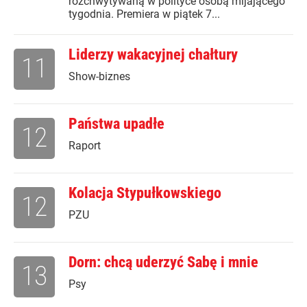
rozchwytywaną w polityce osobą mijającego
tygodnia. Premiera w piątek 7...
Liderzy wakacyjnej chałtury
11
Show-biznes
Państwa upadłe
12
Raport
Kolacja Stypułkowskiego
12
PZU
Dorn: chcą uderzyć Sabę i mnie
13
Psy