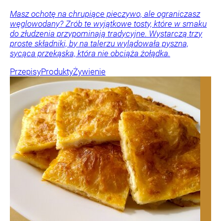
Masz ochotę na chrupiące pieczywo, ale ograniczasz
węglowodany? Zrób te wyjątkowe tosty, które w smaku
do złudzenia przypominają tradycyjne. Wystarczą trzy
proste składniki, by na talerzu wylądowała pyszna,
sycąca przekąska, która nie obciąża żołądka.
Przepisy
Produkty
Żywienie