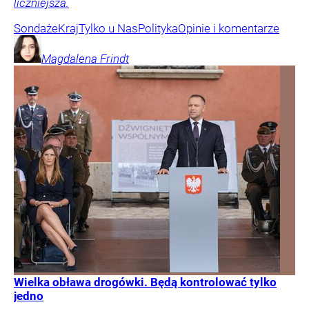
liczniejsza.
Sondaże
Kraj
Tylko u Nas
Polityka
Opinie i komentarze
Magdalena
Frindt
Wielka obława drogówki. Będą kontrolować tylko
jedno