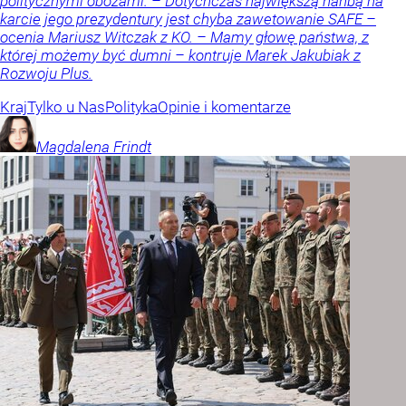
politycznymi obozami. – Dotychczas największą hańbą na
karcie jego prezydentury jest chyba zawetowanie SAFE –
ocenia Mariusz Witczak z KO. – Mamy głowę państwa, z
której możemy być dumni – kontruje Marek Jakubiak z
Rozwoju Plus.
Kraj
Tylko u Nas
Polityka
Opinie i komentarze
Magdalena
Frindt