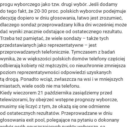
progu wyborczego jako tzw. drugi wybór. Jeśli dodamy
do tego fakt, że 20-30 proc. polskich wyborców podejmuje
decyzję dopiero w dniu głosowania, łatwo jest zrozumieć,
dlaczego sondaż przeprowadzany kilka dni wcześniej może
dać wyniki znacznie odstające od ostatecznego rezultatu.
Trzeba też pamiętać, że wiele sondaży – także tych
przedstawianych jako reprezentatywne – jest
przeprowadzanych telefonicznie. Tymczasem z badań
wynika, że w większości polskich domów telefony częściej
odbierają kobiety niż mężczyźni, co nieuchronnie zmniejsza
poziom reprezentatywności odpowiedzi uzyskanych
tą drogą. Ponadto wciąż, zwłaszcza na wsi i w mniejszych
miastach, wiele osób nie ma telefonu.
Kiedy wieczorem 21 października zasiądziemy przed
telewizorami, by obejrzeć wstępne prognozy wyborcze,
musimy się liczyć z tym, że okażą się one odmienne
od ostatecznych rezultatów. Przeprowadzane w dniu
głosowania exit pool, polegające na pytaniu o dokonany
wybór osób opuszczających punkty wyborcze, są