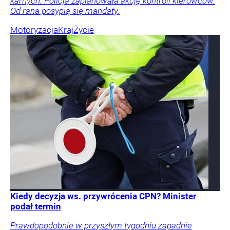
karnych. Policja zaplanowała akcję kontroli kierowców.
Od rana posypią się mandaty.
Motoryzacja
Kraj
Życie
Kiedy decyzja ws. przywrócenia CPN? Minister
podał termin
Prawdopodobnie w przyszłym tygodniu zapadnie