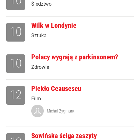
10
Śledztwo
Wilk w Londynie
10
Sztuka
Polacy wygrają z parkinsonem?
10
Zdrowie
Piekło Ceausescu
12
Film
Michał Zygmunt
Sowińska ściga zeszyty