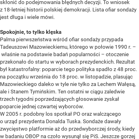
skłonić do podejmowania błędnych decyzji. To wniosek
z 18-letniej historii polskiej demokracji. Lista ofiar sondaży
jest długa i wiele mówi.
Spokojnie, to tylko klęska
Palma pierwszeństwa wśród ofiar sondaży przypada
Tadeuszowi Mazowieckiemu, którego w połowie 1990 r. –
właśnie na podstawie badań popularności – otoczenie
przekonało do startu w wyborach prezydenckich. Rezultat
był katastrofalny: poparcie tego polityka spadło z 48 proc.
na początku września do 18 proc. w listopadzie, plasując
Mazowieckiego daleko w tyle nie tylko za Lechem Wałęsą,
ale i Stanem Tymińskim. Ten ostatni w ciągu zaledwie
trzech tygodni poprzedzających głosowanie zyskał
poparcie jednej czwartej wyborców.
W 2005 r. podobny los spotkał PO oraz walczącego
o urząd prezydenta Donalda Tuska. Sondaże dawały
zwycięstwo platformie aż do przedwyborczej środy, kiedy
w badaniu OBOP na czoło wysunął się PiS. Jeszcze gorzej