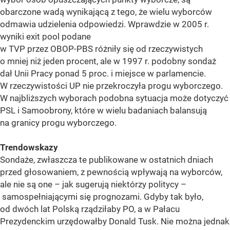
obarczone wadą wynikającą z tego, że wielu wyborców
odmawia udzielenia odpowiedzi. Wprawdzie w 2005 r.
wyniki exit pool podane
w TVP przez OBOP-PBS różniły się od rzeczywistych
o mniej niż jeden procent, ale w 1997 r. podobny sondaż
dał Unii Pracy ponad 5 proc. i miejsce w parlamencie.
W rzeczywistości UP nie przekroczyła progu wyborczego.
W najbliższych wyborach podobna sytuacja może dotyczyć
PSL i Samoobrony, które w wielu badaniach balansują
na granicy progu wyborczego.
Trendowskazy
Sondaże, zwłaszcza te publikowane w ostatnich dniach
przed głosowaniem, z pewnością wpływają na wyborców,
ale nie są one – jak sugerują niektórzy politycy –
samospełniającymi się prognozami. Gdyby tak było,
od dwóch lat Polską rządziłaby PO, a w Pałacu
Prezydenckim urzędowałby Donald Tusk. Nie można jednak