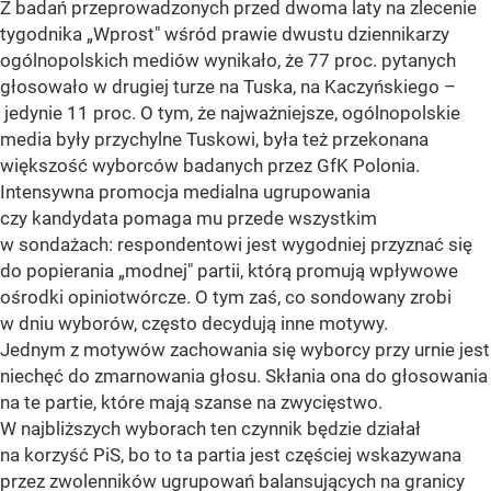
Z badań przeprowadzonych przed dwoma laty na zlecenie
tygodnika „Wprost" wśród prawie dwustu dziennikarzy
ogólnopolskich mediów wynikało, że 77 proc. pytanych
głosowało w drugiej turze na Tuska, na Kaczyńskiego –
jedynie 11 proc. O tym, że najważniejsze, ogólnopolskie
media były przychylne Tuskowi, była też przekonana
większość wyborców badanych przez GfK Polonia.
Intensywna promocja medialna ugrupowania
czy kandydata pomaga mu przede wszystkim
w sondażach: respondentowi jest wygodniej przyznać się
do popierania „modnej" partii, którą promują wpływowe
ośrodki opiniotwórcze. O tym zaś, co sondowany zrobi
w dniu wyborów, często decydują inne motywy.
Jednym z motywów zachowania się wyborcy przy urnie jest
niechęć do zmarnowania głosu. Skłania ona do głosowania
na te partie, które mają szanse na zwycięstwo.
W najbliższych wyborach ten czynnik będzie działał
na korzyść PiS, bo to ta partia jest częściej wskazywana
przez zwolenników ugrupowań balansujących na granicy