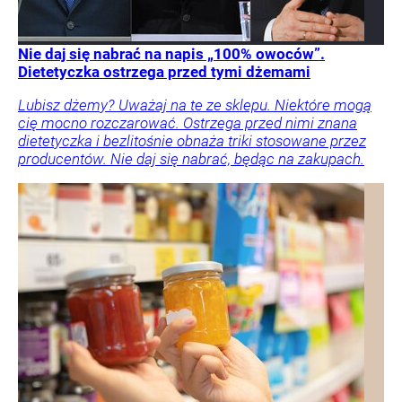
Nie daj się nabrać na napis „100% owoców”.
Dietetyczka ostrzega przed tymi dżemami
Lubisz dżemy? Uważaj na te ze sklepu. Niektóre mogą
cię mocno rozczarować. Ostrzega przed nimi znana
dietetyczka i bezlitośnie obnaża triki stosowane przez
producentów. Nie daj się nabrać, będąc na zakupach.