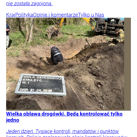
nie została zagojona.
Kraj
Polityka
Opinie i komentarze
Tylko u Nas
Wielka obława drogówki. Będą kontrolować tylko
jedno
Jeden dzień. Tysiące kontroli, mandatów i punktów