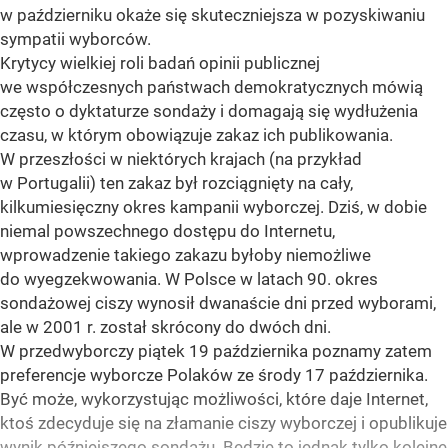
w październiku okaże się skuteczniejsza w pozyskiwaniu
sympatii wyborców.
Krytycy wielkiej roli badań opinii publicznej
we współczesnych państwach demokratycznych mówią
często o dyktaturze sondaży i domagają się wydłużenia
czasu, w którym obowiązuje zakaz ich publikowania.
W przeszłości w niektórych krajach (na przykład
w Portugalii) ten zakaz był rozciągnięty na cały,
kilkumiesięczny okres kampanii wyborczej. Dziś, w dobie
niemal powszechnego dostępu do Internetu,
wprowadzenie takiego zakazu byłoby niemożliwe
do wyegzekwowania. W Polsce w latach 90. okres
sondażowej ciszy wynosił dwanaście dni przed wyborami,
ale w 2001 r. został skrócony do dwóch dni.
W przedwyborczy piątek 19 października poznamy zatem
preferencje wyborcze Polaków ze środy 17 października.
Być może, wykorzystując możliwości, które daje Internet,
ktoś zdecyduje się na złamanie ciszy wyborczej i opublikuje
wynik późniejszego sondażu. Będzie to jednak tylko kolejne