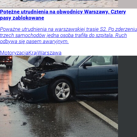
Potężne utrudnienia na obwodnicy Warszawy. Cztery
pasy zablokowane
Poważne utrudnienia na warszawskiej trasie S2. Po zderzeniu
trzech samochodów jedna osoba trafiła do szpitala. Ruch
odbywa się pasem awaryjnym.
Motoryzacja
Kraj
Warszawa