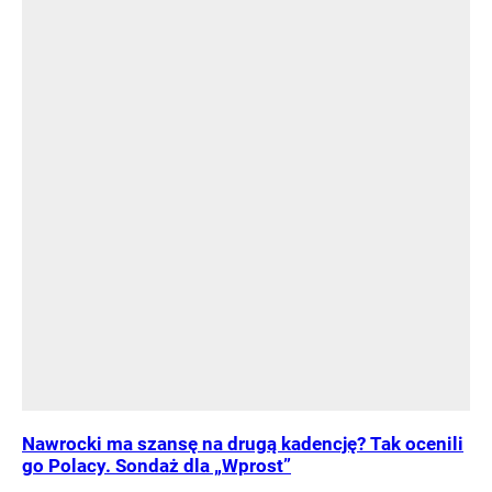
Nawrocki ma szansę na drugą kadencję? Tak ocenili
go Polacy. Sondaż dla „Wprost”