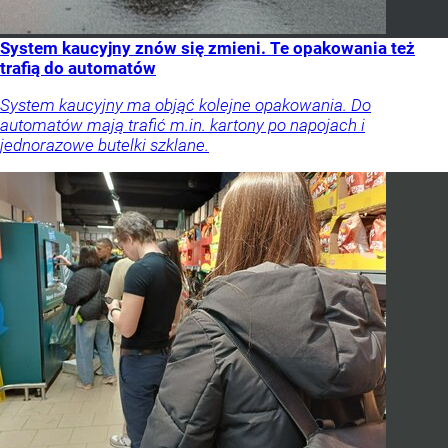
System kaucyjny znów się zmieni. Te opakowania też
trafią do automatów
System kaucyjny ma objąć kolejne opakowania. Do
automatów mają trafić m.in. kartony po napojach i
jednorazowe butelki szklane.