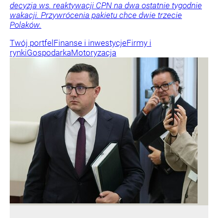
decyzja ws. reaktywacji CPN na dwa ostatnie tygodnie
wakacji. Przywrócenia pakietu chce dwie trzecie
Polaków.
Twój portfel
Finanse i inwestycje
Firmy i
rynki
Gospodarka
Motoryzacja