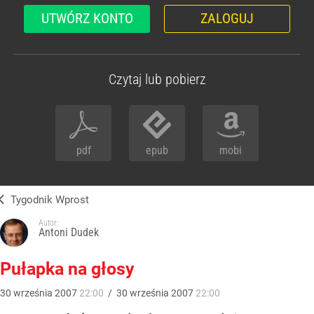
UTWÓRZ KONTO
ZALOGUJ
Czytaj lub pobierz
pdf
epub
mobi
Tygodnik Wprost
Autor:
Antoni Dudek
Pułapka na głosy
30
września
2007
22:00
/
30
września
2007
22:00