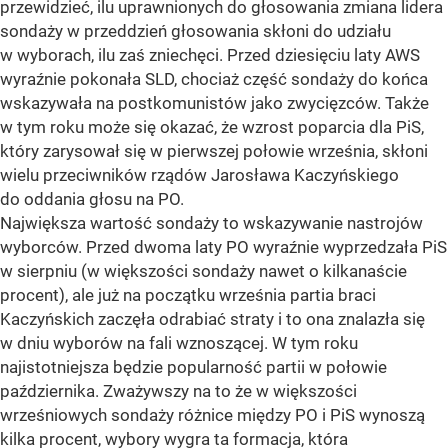
przewidzieć, ilu uprawnionych do głosowania zmiana lidera
sondaży w przeddzień głosowania skłoni do udziału
w wyborach, ilu zaś zniechęci. Przed dziesięciu laty AWS
wyraźnie pokonała SLD, chociaż część sondaży do końca
wskazywała na postkomunistów jako zwycięzców. Także
w tym roku może się okazać, że wzrost poparcia dla PiS,
który zarysował się w pierwszej połowie września, skłoni
wielu przeciwników rządów Jarosława Kaczyńskiego
do oddania głosu na PO.
Największa wartość sondaży to wskazywanie nastrojów
wyborców. Przed dwoma laty PO wyraźnie wyprzedzała PiS
w sierpniu (w większości sondaży nawet o kilkanaście
procent), ale już na początku września partia braci
Kaczyńskich zaczęła odrabiać straty i to ona znalazła się
w dniu wyborów na fali wznoszącej. W tym roku
najistotniejsza będzie popularność partii w połowie
października. Zważywszy na to że w większości
wrześniowych sondaży różnice między PO i PiS wynoszą
kilka procent, wybory wygra ta formacja, która