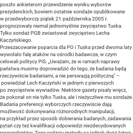
poszło ankieterom przewidzenie wyniku wyborów
prezydenckich, bowiem ostatnie sondaże opublikowane
w przedwyborczy piątek 21 października 2005 r.
prognozowały niemal jednomyślnie zwycięstwo Tuska.
Tylko sondaż PGB zwiastował zwycięstwo Lecha
Kaczyńskiego.
Przeszacowanie poparcia dla PO i Tuska przed dwoma laty
wywołało falę ataków na ośrodki badawcze, w czym
celowali politycy PiS. „Uważam, że w ramach naprawy
państwa musimy doprowadzić do tego, że badania będą
rzeczywiście badaniami, a nie perswazją polityczną" –
powiedział Lech Kaczyński w jednym z pierwszych
po zwycięstwie wywiadów. Niektóre gazety pisały wręcz,
że pokonał on nie tylko Tuska, ale i nieżyczliwe mu sondaże.
Badania preferencji wyborczych rzeczywiście dają
możliwość dokonywania różnorodnych manipulacji,
na przykład przez sposób dobierania badanych, zadawania
pytań czy też kwalifikacji odpowiedzi niezdecydowanych
respondentów. Tego rodzaju metody są jednak dość łatwe