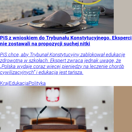
PiS z wnioskiem do Trybunału Konstytucyjnego. Eksperci
nie zostawali na propozycji suchej nitki
PiS chce, aby Trybunał Konstytucyjny zablokował edukację
zdrowotną w szkołach. Ekspert zwraca jednak uwagę, że
„Polska wydaje coraz więcej pieniędzy na leczenie chorób
cywilizacyjnych” i edukacja jest tańsza.
Kraj
Edukacja
Polityka