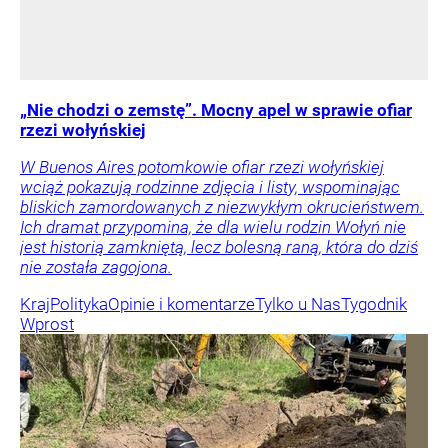
„Nie chodzi o zemstę”. Mocny apel w sprawie ofiar
rzezi wołyńskiej
W Buenos Aires potomkowie ofiar rzezi wołyńskiej
wciąż pokazują rodzinne zdjęcia i listy, wspominając
bliskich zamordowanych z niezwykłym okrucieństwem.
Ich dramat przypomina, że dla wielu rodzin Wołyń nie
jest historią zamkniętą, lecz bolesną raną, która do dziś
nie została zagojona.
Kraj
Polityka
Opinie i komentarze
Tylko u Nas
Tygodnik
Wprost