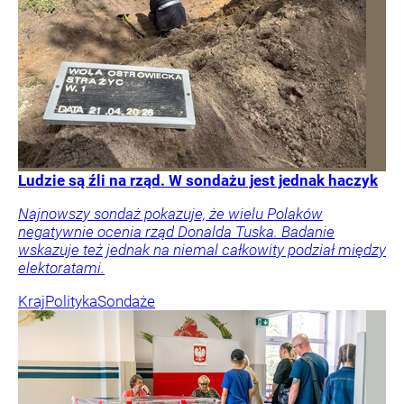
Ludzie są źli na rząd. W sondażu jest jednak haczyk
Najnowszy sondaż pokazuje, że wielu Polaków
negatywnie ocenia rząd Donalda Tuska. Badanie
wskazuje też jednak na niemal całkowity podział między
elektoratami.
Kraj
Polityka
Sondaże