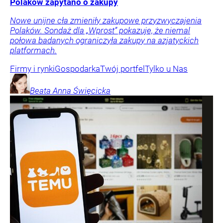
Polaków zapytano o zakupy
Nowe unijne cła zmieniły zakupowe przyzwyczajenia
Polaków. Sondaż dla „Wprost” pokazuje, że niemal
połowa badanych ograniczyła zakupy na azjatyckich
platformach.
Firmy i rynki
Gospodarka
Twój portfel
Tylko u Nas
Beata Anna
Święcicka