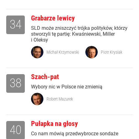
Grabarze lewicy
34
SLD może zniszczyć trójka polityków, którzy
stworzyli tę partię: Kwaśniewski, Miller
i Oleksy
Michał Krzymowski
Piotr Krysiak
Szach-pat
38
Wybory nic w Polsce nie zmienią
Robert Mazurek
Pułapka na głosy
40
Co nam mówią przedwybrocze sondaże