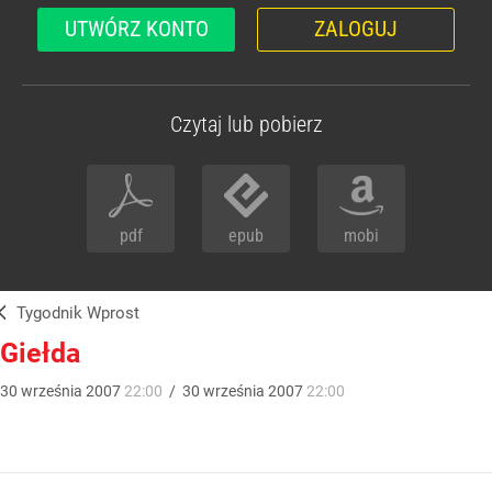
UTWÓRZ KONTO
ZALOGUJ
Czytaj lub pobierz
pdf
epub
mobi
Tygodnik Wprost
Giełda
30
września
2007
22:00
/
30
września
2007
22:00