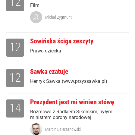
12
Film
Michał Zygmunt
Sowińska ściga zeszyty
12
Prawa dziecka
Sawka czatuje
12
Henryk Sawka (www.przyssawka.pl)
Prezydent jest mi winien stówę
14
Rozmowa z Radkiem Sikorskim, byłym
ministrem obrony narodowej
Marcin Dzierżanowski