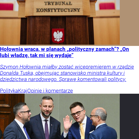
Hołownia wraca, w planach „polityczny zamach”? „On
lubi władzę, tak mi się wydaje”
Szymon Hołownia miałby zostać wicepremierem w rządzie
Donalda Tuska, obejmując stanowisko ministra kultury i
dziedzictwa narodowego. Sprawę komentowali politycy.
Polityka
Kraj
Opinie i komentarze