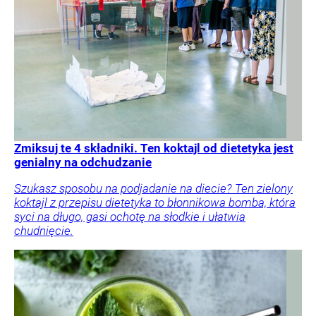
Zmiksuj te 4 składniki. Ten koktajl od dietetyka jest
genialny na odchudzanie
Szukasz sposobu na podjadanie na diecie? Ten zielony
koktajl z przepisu dietetyka to błonnikowa bomba, która
syci na długo, gasi ochotę na słodkie i ułatwia
chudnięcie.