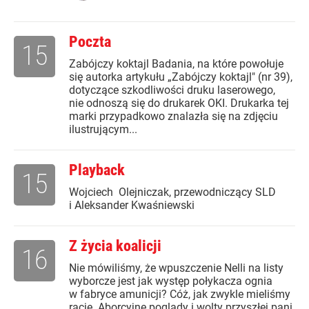
Poczta
15
Zabójczy koktajl Badania, na które powołuje
się autorka artykułu „Zabójczy koktajl" (nr 39),
dotyczące szkodliwości druku laserowego,
nie odnoszą się do drukarek OKI. Drukarka tej
marki przypadkowo znalazła się na zdjęciu
ilustrującym...
Playback
15
Wojciech Olejniczak, przewodniczący SLD
i Aleksander Kwaśniewski
Z życia koalicji
16
Nie mówiliśmy, że wpuszczenie Nelli na listy
wyborcze jest jak występ połykacza ognia
w fabryce amunicji? Cóż, jak zwykle mieliśmy
rację. Aborcyjne poglądy i wolty przyszłej pani