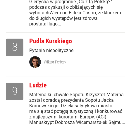
Giertycha w programie „Co z tą Polską?"
podczas dyskusji o zbliżających się
wyborachWiem od Fidela Castro, że kluczem
do długich występów jest zdrowa
prostataHugo...
Pudła Kurskiego
8
Pytania niepolityczne
Wiktor Ferfecki
Ludzie
9
Materna ku chwale Sopotu Krzysztof Materna
został doradcą prezydenta Sopotu Jacka
Karnowskiego. Dzięki satyrykowi miasto
ma się stać potęgą turystyczną i konkurować
z najlepszymi kurortami Europy. (ACI)
Manuskrypt Dobrosza Wicemarszałek Sejmu...