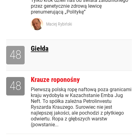
Tylko krok dzieli nas od świata zaludnionego
przez genetycznie zdrową lewicę
prenumerującą „Politykę”
Maciej Rybiński
Giełda
48
Krauze roponośny
48
Pierwszą polską ropę naftową poza granicami
kraju wydobyła w Kazachstanie Emba Jug
Neft. To spółka zależna Petrolinvestu
Ryszarda Krauzego. Surowiec nie jest
najlepszej jakości, ale pochodzi z płytkiego
odwiertu. Ropa z głębszych warstw
(powstanie...