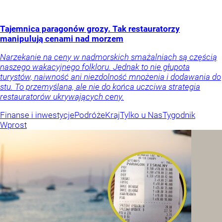
Tajemnica paragonów grozy. Tak restauratorzy
manipulują cenami nad morzem
Narzekanie na ceny w nadmorskich smażalniach są częścią
naszego wakacyjnego folkloru. Jednak to nie głupota
turystów, naiwność ani niezdolność mnożenia i dodawania do
stu. To przemyślana, ale nie do końca uczciwa strategia
restauratorów ukrywających ceny.
Finanse i inwestycje
Podróże
Kraj
Tylko u Nas
Tygodnik
Wprost