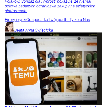
Polaków. Sondaż dla „Wprost” pokazuje, że niemal
połowa badanych ograniczyła zakupy na azjatyckich
platformach.
Firmy i rynki
Gospodarka
Twój portfel
Tylko u Nas
Beata Anna
Święcicka