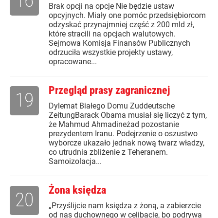
16
Brak opcji na opcje Nie będzie ustaw
opcyjnych. Miały one pomóc przedsiębiorcom
odzyskać przynajmniej część z 200 mld zł,
które stracili na opcjach walutowych.
Sejmowa Komisja Finansów Publicznych
odrzuciła wszystkie projekty ustawy,
opracowane...
Przegląd prasy zagranicznej
19
Dylemat Białego Domu Zuddeutsche
ZeitungBarack Obama musiał się liczyć z tym,
że Mahmud Ahmadineżad pozostanie
prezydentem Iranu. Podejrzenie o oszustwo
wyborcze ukazało jednak nową twarz władzy,
co utrudnia zbliżenie z Teheranem.
Samoizolacja...
Żona księdza
20
„Przyślijcie nam księdza z żoną, a zabierzcie
od nas duchownego w celibacie, bo podrywa