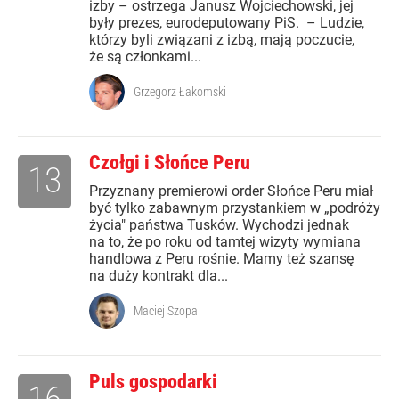
izby – ostrzega Janusz Wojciechowski, jej
były prezes, eurodeputowany PiS. – Ludzie,
którzy byli związani z izbą, mają poczucie,
że są członkami...
Grzegorz Łakomski
Czołgi i Słońce Peru
13
Przyznany premierowi order Słońce Peru miał
być tylko zabawnym przystankiem w „podróży
życia" państwa Tusków. Wychodzi jednak
na to, że po roku od tamtej wizyty wymiana
handlowa z Peru rośnie. Mamy też szansę
na duży kontrakt dla...
Maciej Szopa
Puls gospodarki