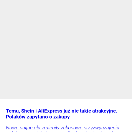
Temu, Shein i AliExpress już nie takie atrakcyjne.
Polaków zapytano o zakupy
Nowe unijne cła zmieniły zakupowe przyzwyczajenia