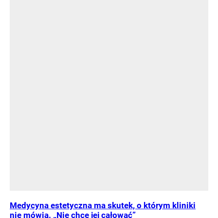
Medycyna estetyczna ma skutek, o którym kliniki
nie mówią. „Nie chcę jej całować”