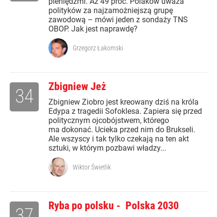
pieniędzmi. Aż 49 proc. Polaków uważa
polityków za najzamożniejszą grupę
zawodową – mówi jeden z sondaży TNS
OBOP. Jak jest naprawdę?
Grzegorz Łakomski
Zbigniew Jeż
34
Zbigniew Ziobro jest kreowany dziś na króla
Edypa z tragedii Sofoklesa. Zapiera się przed
politycznym ojcobójstwem, którego
ma dokonać. Ucieka przed nim do Brukseli.
Ale wszyscy i tak tylko czekają na ten akt
sztuki, w którym pozbawi władzy...
Wiktor Świetlik
Ryba po polsku - Polska 2030
37