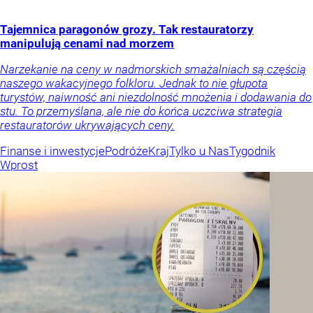
Tajemnica paragonów grozy. Tak restauratorzy
manipulują cenami nad morzem
Narzekanie na ceny w nadmorskich smażalniach są częścią
naszego wakacyjnego folkloru. Jednak to nie głupota
turystów, naiwność ani niezdolność mnożenia i dodawania do
stu. To przemyślana, ale nie do końca uczciwa strategia
restauratorów ukrywających ceny.
Finanse i inwestycje
Podróże
Kraj
Tylko u Nas
Tygodnik
Wprost