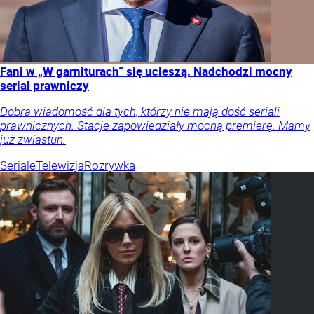
Fani w „W garniturach” się ucieszą. Nadchodzi mocny
serial prawniczy
Dobra wiadomość dla tych, którzy nie mają dość seriali
prawnicznych. Stacje zapowiedziały mocną premierę. Mamy
już zwiastun.
Seriale
Telewizja
Rozrywka