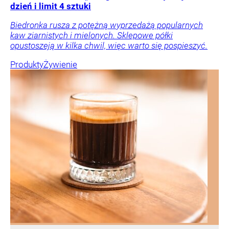
dzień i limit 4 sztuki
Biedronka rusza z potężną wyprzedażą popularnych
kaw ziarnistych i mielonych. Sklepowe półki
opustoszeją w kilka chwil, więc warto się pospieszyć.
Produkty
Żywienie