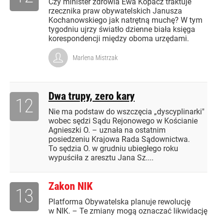
Czy minister zdrowia Ewa Kopacz traktuje
rzecznika praw obywatelskich Janusza
Kochanowskiego jak natrętną muchę? W tym
tygodniu ujrzy światło dzienne biała księga
korespondencji między oboma urzędami.
Marlena Mistrzak
Dwa trupy, zero kary
12
Nie ma podstaw do wszczęcia „dyscyplinarki"
wobec sędzi Sądu Rejonowego w Kościanie
Agnieszki O. – uznała na ostatnim
posiedzeniu Krajowa Rada Sądownictwa.
To sędzia O. w grudniu ubiegłego roku
wypuściła z aresztu Jana Sz....
Zakon NIK
13
Platforma Obywatelska planuje rewolucję
w NIK. – Te zmiany mogą oznaczać likwidację