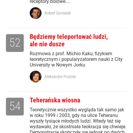
receptory bólowe....
Robert Gontarek
Będziemy teleportować ludzi,
52
ale nie dusze
Rozmowa z prof. Michio Kaku, fizykiem
teoretycznym i popularyzatorem nauki z City
University w Nowym Jorku
Aleksandra Postoła
Teherańska wiosna
54
Teoretycznie wszystko wygląda tak samo jak
w roku 1999 i 2003, gdy na ulice Teheranu
wyszły tysiące młodych ludzi. Wtedy też się
wydawało, że skostniała teokracja się chwieje.
Demonstracje skończyły się jednak po dwóch