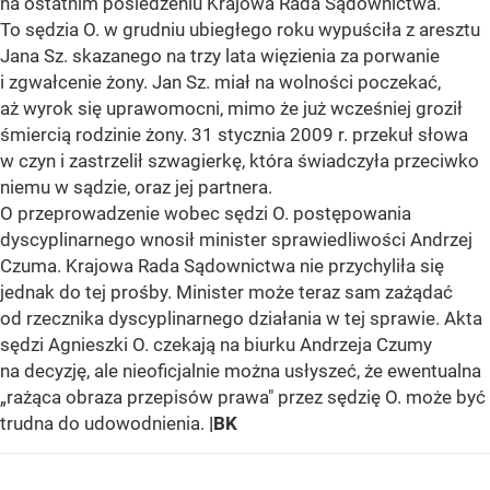
na ostatnim posiedzeniu Krajowa Rada Sądownictwa.
To sędzia O. w grudniu ubiegłego roku wypuściła z aresztu
Jana Sz. skazanego na trzy lata więzienia za porwanie
i zgwałcenie żony. Jan Sz. miał na wolności poczekać,
aż wyrok się uprawomocni, mimo że już wcześniej groził
śmiercią rodzinie żony. 31 stycznia 2009 r. przekuł słowa
w czyn i zastrzelił szwagierkę, która świadczyła przeciwko
niemu w sądzie, oraz jej partnera.
O przeprowadzenie wobec sędzi O. postępowania
dyscyplinarnego wnosił minister sprawiedliwości Andrzej
Czuma. Krajowa Rada Sądownictwa nie przychyliła się
jednak do tej prośby. Minister może teraz sam zażądać
od rzecznika dyscyplinarnego działania w tej sprawie. Akta
sędzi Agnieszki O. czekają na biurku Andrzeja Czumy
na decyzję, ale nieoficjalnie można usłyszeć, że ewentualna
„rażąca obraza przepisów prawa" przez sędzię O. może być
trudna do udowodnienia.
|BK