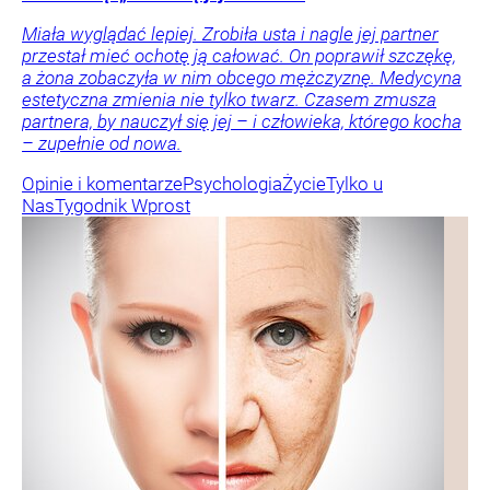
Miała wyglądać lepiej. Zrobiła usta i nagle jej partner
przestał mieć ochotę ją całować. On poprawił szczękę,
a żona zobaczyła w nim obcego mężczyznę. Medycyna
estetyczna zmienia nie tylko twarz. Czasem zmusza
partnera, by nauczył się jej – i człowieka, którego kocha
– zupełnie od nowa.
Opinie i komentarze
Psychologia
Życie
Tylko u
Nas
Tygodnik Wprost