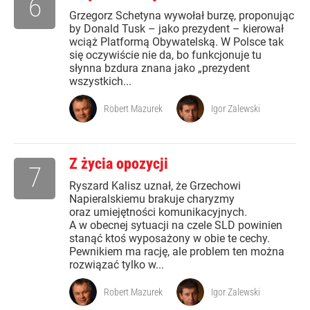
6
Grzegorz Schetyna wywołał burzę, proponując
by Donald Tusk – jako prezydent – kierował
wciąż Platformą Obywatelską. W Polsce tak
się oczywiście nie da, bo funkcjonuje tu
słynna bzdura znana jako „prezydent
wszystkich...
Robert Mazurek
Igor Zalewski
Z życia opozycji
7
Ryszard Kalisz uznał, że Grzechowi
Napieralskiemu brakuje charyzmy
oraz umiejętności komunikacyjnych.
A w obecnej sytuacji na czele SLD powinien
stanąć ktoś wyposażony w obie te cechy.
Pewnikiem ma rację, ale problem ten można
rozwiązać tylko w...
Robert Mazurek
Igor Zalewski