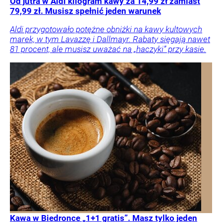
Od jutra w Aldi kilogram kawy za 14,99 zł zamiast
79,99 zł. Musisz spełnić jeden warunek
Aldi przygotowało potężne obniżki na kawy kultowych
marek, w tym Lavazzę i Dallmayr. Rabaty sięgają nawet
81 procent, ale musisz uważać na „haczyki” przy kasie.
Kawa w Biedronce „1+1 gratis”. Masz tylko jeden