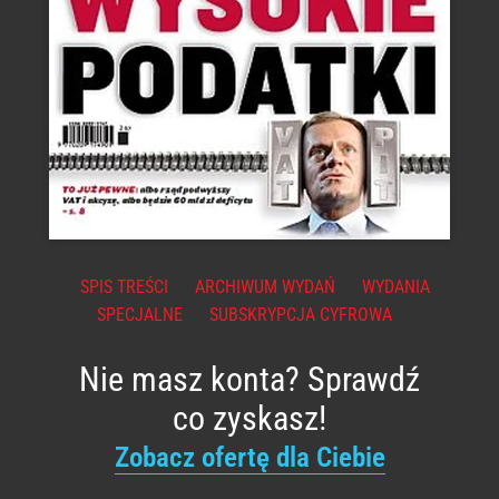
SPIS TREŚCI
ARCHIWUM WYDAŃ
WYDANIA
SPECJALNE
SUBSKRYPCJA CYFROWA
Nie masz konta? Sprawdź
co zyskasz!
Zobacz ofertę dla Ciebie