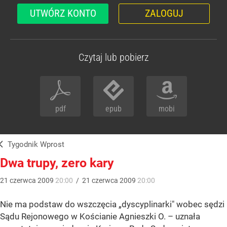
UTWÓRZ KONTO
ZALOGUJ
Czytaj lub pobierz
pdf
epub
mobi
Tygodnik Wprost
Dwa trupy, zero kary
21
czerwca
2009
20:00
/
21
czerwca
2009
20:00
Nie ma podstaw do wszczęcia „dyscyplinarki" wobec sędzi
Sądu Rejonowego w Kościanie Agnieszki O. – uznała