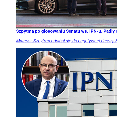
Szpytma po głosowaniu Senatu ws. IPN-u. Padły 
Mateusz Szpytma odniósł się do negatywnej decyzji 