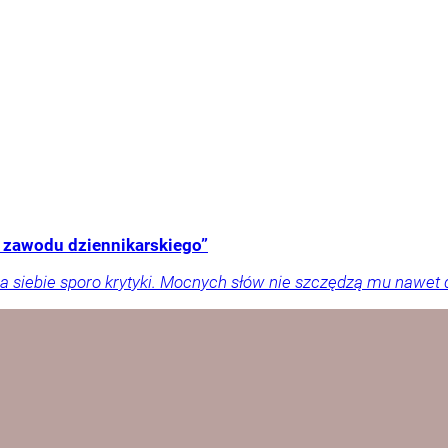
z zawodu dziennikarskiego”
na siebie sporo krytyki. Mocnych słów nie szczędzą mu nawe