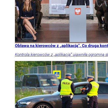
Obława na kierowców z „aplikacją”. Co druga kon
Kontrola kierowców z „aplikacją” ujawniła ogromną 