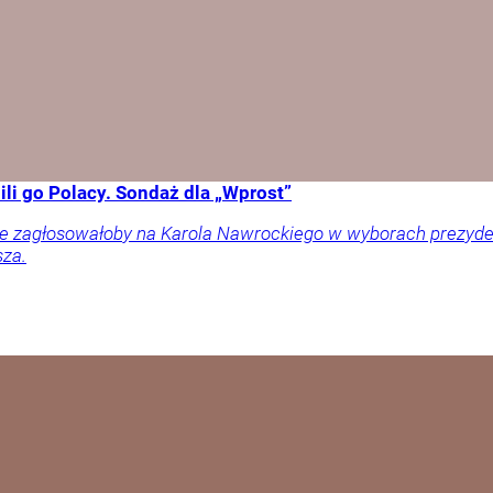
li go Polacy. Sondaż dla „Wprost”
ownie zagłosowałoby na Karola Nawrockiego w wyborach prezy
sza.