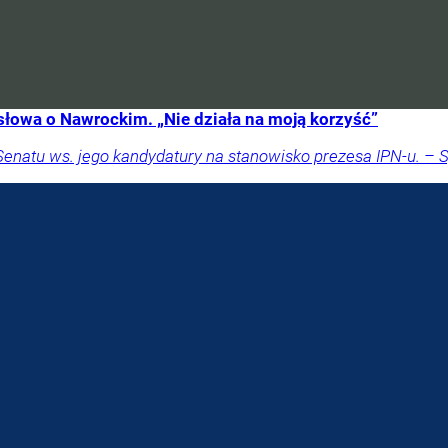
słowa o Nawrockim. „Nie działa na moją korzyść”
Senatu ws. jego kandydatury na stanowisko prezesa IPN-u. – 