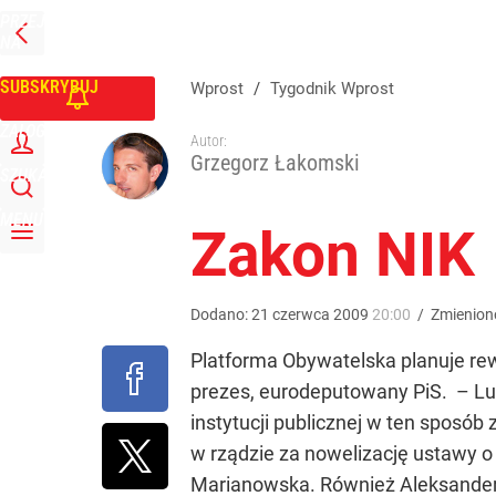
PRZEJDŹ
Udostępnij
0
Skomentuj
NA
WPROST
STRONĘ
GŁÓWNĄ
SUBSKRYBUJ
Wprost
/
Tygodnik Wprost
ZALOGUJ
Autor:
Grzegorz Łakomski
SZUKAJ
MENU
Zakon NIK
Dodano:
21
czerwca
2009
20:00
/
Zmienion
Platforma Obywatelska planuje rew
prezes, eurodeputowany PiS. – Ludz
instytucji publicznej w ten sposób
w rządzie za nowelizację ustawy o
Marianowska. Również Aleksander S