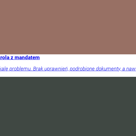
trola z mandatem
skalę problemu. Brak uprawnień, podrobione dokumenty, a na