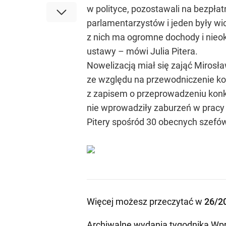
w polityce, pozostawali na bezpła
parlamentarzystów i jeden były wic
z nich ma ogromne dochody i nieok
ustawy – mówi Julia Pitera.
Nowelizacją miał się zająć Mirosław
ze względu na przewodniczenie kom
z zapisem o przeprowadzeniu konk
nie wprowadziły zaburzeń w pracy 
Pitery spośród 30 obecnych szefó
Więcej możesz przeczytać w
26/2
Archiwalne wydania tygodnika Wpr