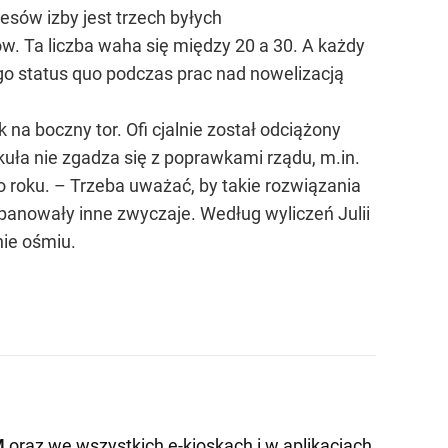
sów izby jest trzech byłych
ów. Ta liczba waha się między 20 a 30. A każdy
go status quo podczas prac nad nowelizacją
 na boczny tor. Ofi cjalnie został odciążony
uła nie zgadza się z poprawkami rządu, m.in.
roku. – Trzeba uważać, by takie rozwiązania
panowały inne zwyczaje. Według wyliczeń Julii
nie ośmiu.
M
oraz we wszystkich e-kioskach i w aplikacjach