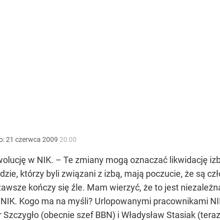
o:
21
czerwca
2009
20:00
olucję w NIK. – Te zmiany mogą oznaczać likwidację izb
ie, którzy byli związani z izbą, mają poczucie, że są c
 zawsze kończy się źle. Mam wierzyć, że to jest niezależn
 NIK. Kogo ma na myśli? Urlopowanymi pracownikami NIK 
zczygło (obecnie szef BBN) i Władysław Stasiak (teraz 