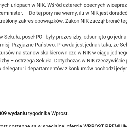
tnych urlopach w NIK. Wśród czterech obecnych wicepreze
eminister. – Do tej pory nie wiemy, ilu w NIK jest doradc
reślony zakres obowiązków. Zakon NIK zaczął bronić te
 Sekuła, poseł PO i były prezes izby, odsunięto go jednak
isji Przyjazne Państwo. Prawda jest jednak taka, że Sek
ursów na stanowiska kierownicze w NIK w ciągu jednego 
izby – ostrzega Sekuła. Dotychczas w NIK rzeczywiście 
w delegatur i departamentów z konkursów pochodzi jedy
009 wydaniu
tygodnika Wprost
.
ost dostępne są w specjalnej ofercie
WPROST PREMIU