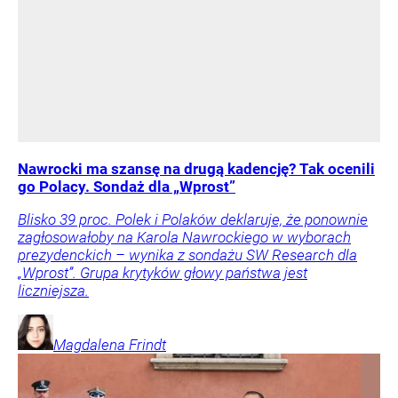
Nawrocki ma szansę na drugą kadencję? Tak ocenili
go Polacy. Sondaż dla „Wprost”
Blisko 39 proc. Polek i Polaków deklaruje, że ponownie
zagłosowałoby na Karola Nawrockiego w wyborach
prezydenckich – wynika z sondażu SW Research dla
„Wprost”. Grupa krytyków głowy państwa jest
liczniejsza.
Magdalena
Frindt