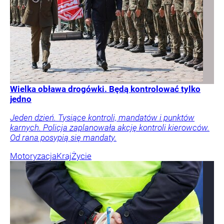
Wielka obława drogówki. Będą kontrolować tylko
jedno
Jeden dzień. Tysiące kontroli, mandatów i punktów
karnych. Policja zaplanowała akcję kontroli kierowców.
Od rana posypią się mandaty.
Motoryzacja
Kraj
Życie