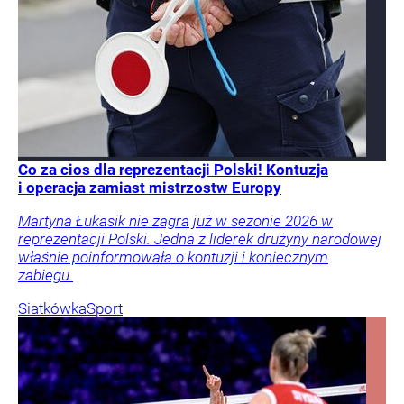
Co za cios dla reprezentacji Polski! Kontuzja
i operacja zamiast mistrzostw Europy
Martyna Łukasik nie zagra już w sezonie 2026 w
reprezentacji Polski. Jedna z liderek drużyny narodowej
właśnie poinformowała o kontuzji i koniecznym
zabiegu.
Siatkówka
Sport