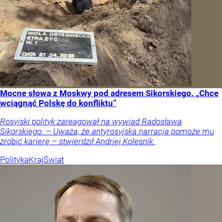
Mocne słowa z Moskwy pod adresem Sikorskiego. „Chce
wciągnąć Polskę do konfliktu”
Rosyjski polityk zareagował na wywiad Radosława
Sikorskiego. – Uważa, że antyrosyjska narracja pomoże mu
zrobić karierę – stwierdził Andriej Kolesnik.
Polityka
Kraj
Świat