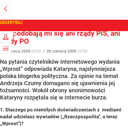
PRZEJDŹ
NA
WPROST
STRONĘ
GŁÓWNĄ
UBSKRYBUJ
Tygodnik Wprost
Nie podobają mi się ani rządy PiS, ani
ZALOGUJ
rządy PO
MENU
28
czerwca
2009
20:00
/
28
czerwca
2009
20:00
Na pytania czytelników internetowego wydania
„Wprost” odpowiada Kataryna, najsłynniejsza
polska blogerka polityczna. Za opinie na temat
Andrzeja Czumy domagano się ujawnienia jej
tożsamości. Wokół obrony anonimowości
Kataryny rozpętała się w Internecie burza.
1. Dlaczego po niemiłych doświadczeniach z mediami
nadal udzielasz wywiadów („Rzeczpospolita", a teraz
„Wprost")?