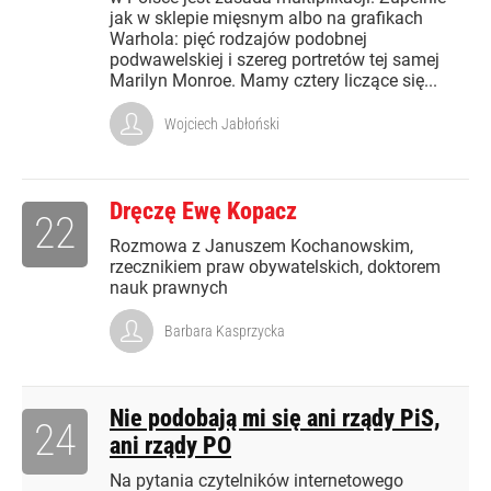
jak w sklepie mięsnym albo na grafikach
Warhola: pięć rodzajów podobnej
podwawelskiej i szereg portretów tej samej
Marilyn Monroe. Mamy cztery liczące się...
Wojciech Jabłoński
Dręczę Ewę Kopacz
22
Rozmowa z Januszem Kochanowskim,
rzecznikiem praw obywatelskich, doktorem
nauk prawnych
Barbara Kasprzycka
Nie podobają mi się ani rządy PiS,
24
ani rządy PO
Na pytania czytelników internetowego