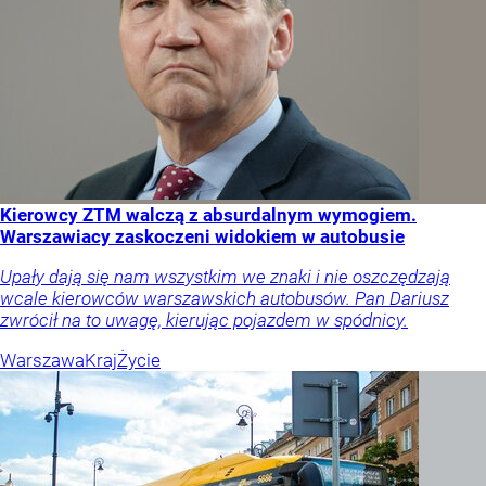
Kierowcy ZTM walczą z absurdalnym wymogiem.
Warszawiacy zaskoczeni widokiem w autobusie
Upały dają się nam wszystkim we znaki i nie oszczędzają
wcale kierowców warszawskich autobusów. Pan Dariusz
zwrócił na to uwagę, kierując pojazdem w spódnicy.
Warszawa
Kraj
Życie