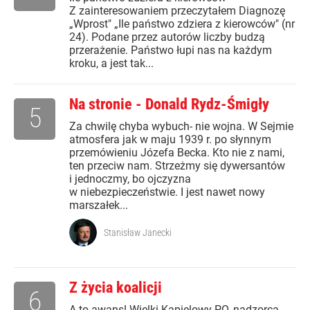
Z zainteresowaniem przeczytałem Diagnozę
„Wprost" „Ile państwo zdziera z kierowców" (nr
24). Podane przez autorów liczby budzą
przerażenie. Państwo łupi nas na każdym
kroku, a jest tak...
Na stronie - Donald Rydz-Śmigły
5
Za chwilę chyba wybuch- nie wojna. W Sejmie
atmosfera jak w maju 1939 r. po słynnym
przemówieniu Józefa Becka. Kto nie z nami,
ten przeciw nam. Strzeżmy się dywersantów
i jednoczmy, bo ojczyzna
w niebezpieczeństwie. I jest nawet nowy
marszałek...
Stanisław Janecki
Z życia koalicji
6
A to awans! Wielki Kąpielowy PO, nadzorca