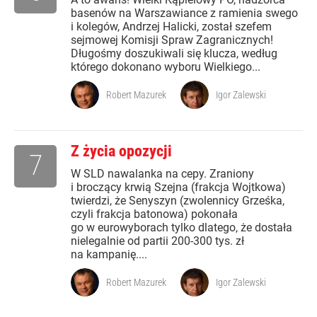
basenów na Warszawiance z ramienia swego
i kolegów, Andrzej Halicki, został szefem
sejmowej Komisji Spraw Zagranicznych!
Długośmy doszukiwali się klucza, według
którego dokonano wyboru Wielkiego...
Robert Mazurek
Igor Zalewski
Z życia opozycji
7
W SLD nawalanka na cepy. Zraniony
i broczący krwią Szejna (frakcja Wojtkowa)
twierdzi, że Senyszyn (zwolennicy Grześka,
czyli frakcja batonowa) pokonała
go w eurowyborach tylko dlatego, że dostała
nielegalnie od partii 200-300 tys. zł
na kampanię....
Robert Mazurek
Igor Zalewski