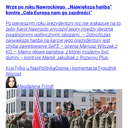
Wrze po roku Nawrockiego. „Największa hańba”
kontra „Cała Europa nam go zazdrości”
Po pierwszym roku prezydentury nic nie wskazuje na to,
żeby Karol Nawrocki wyciszył spory między dwoma
zwaśnionymi politycznymi obozami. – Dotychczas
największą hańbą na karcie jego prezydentury jest
chyba zawetowanie SAFE – ocenia Mariusz Witczak z
KO. – Mamy głowę państwa, z której możemy być
dumni – kontruje Marek Jakubiak z Rozwoju Plus.
Kraj
Tylko u Nas
Polityka
Opinie i komentarze
Tygodnik
Wprost
Magdalena
Frindt