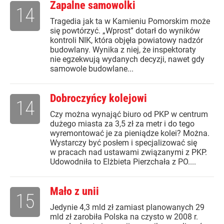
Zapalne samowolki
14
Tragedia jak ta w Kamieniu Pomorskim może
się powtórzyć. „Wprost” dotarł do wyników
kontroli NIK, która objęła powiatowy nadzór
budowlany. Wynika z niej, że inspektoraty
nie egzekwują wydanych decyzji, nawet gdy
samowole budowlane...
Dobroczyńcy kolejowi
14
Czy można wynająć biuro od PKP w centrum
dużego miasta za 3,5 zł za metr i do tego
wyremontować je za pieniądze kolei? Można.
Wystarczy być posłem i specjalizować się
w pracach nad ustawami związanymi z PKP.
Udowodniła to Elżbieta Pierzchała z PO....
Mało z unii
15
Jedynie 4,3 mld zł zamiast planowanych 29
mld zł zarobiła Polska na czysto w 2008 r.