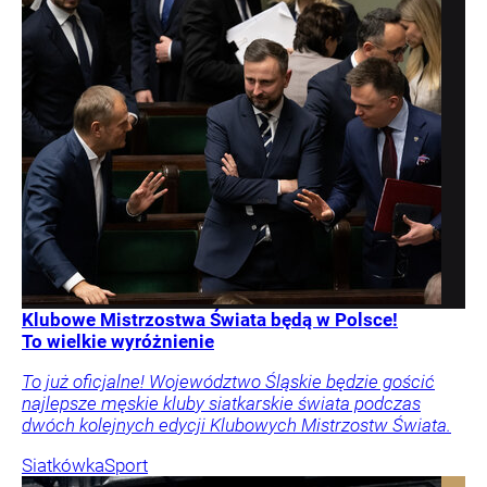
Klubowe Mistrzostwa Świata będą w Polsce!
To wielkie wyróżnienie
To już oficjalne! Województwo Śląskie będzie gościć
najlepsze męskie kluby siatkarskie świata podczas
dwóch kolejnych edycji Klubowych Mistrzostw Świata.
Siatkówka
Sport