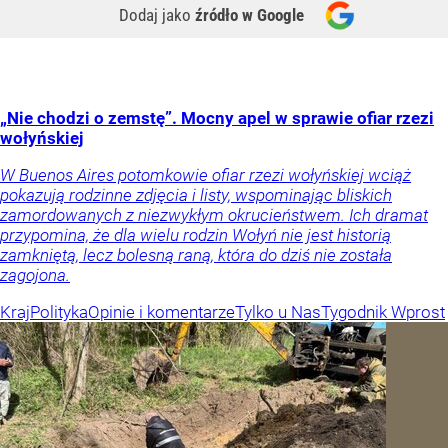
Dodaj jako
źródło w Google
„Nie chodzi o zemstę”. Mocny apel w sprawie ofiar rzezi
wołyńskiej
W Buenos Aires potomkowie ofiar rzezi wołyńskiej wciąż
pokazują rodzinne zdjęcia i listy, wspominając bliskich
zamordowanych z niezwykłym okrucieństwem. Ich dramat
przypomina, że dla wielu rodzin Wołyń nie jest historią
zamkniętą, lecz bolesną raną, która do dziś nie została
zagojona.
Kraj
Polityka
Opinie i komentarze
Tylko u Nas
Tygodnik Wprost