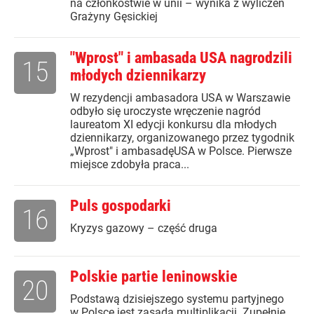
na członkostwie w unii – wynika z wyliczeń
Grażyny Gęsickiej
"Wprost" i ambasada USA nagrodzili
15
młodych dziennikarzy
W rezydencji ambasadora USA w Warszawie
odbyło się uroczyste wręczenie nagród
laureatom XI edycji konkursu dla młodych
dziennikarzy, organizowanego przez tygodnik
„Wprost" i ambasadęUSA w Polsce. Pierwsze
miejsce zdobyła praca...
Puls gospodarki
16
Kryzys gazowy – część druga
Polskie partie leninowskie
20
Podstawą dzisiejszego systemu partyjnego
w Polsce jest zasada multiplikacji. Zupełnie