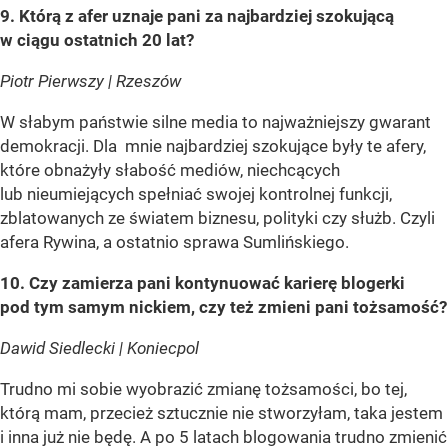
9. Którą z afer uznaje pani za najbardziej szokującą
w ciągu ostatnich 20 lat?
Piotr Pierwszy | Rzeszów
W słabym państwie silne media to najważniejszy gwarant
demokracji. Dla mnie najbardziej szokujące były te afery,
które obnażyły słabość mediów, niechcących
lub nieumiejących spełniać swojej kontrolnej funkcji,
zblatowanych ze światem biznesu, polityki czy służb. Czyli
afera Rywina, a ostatnio sprawa Sumlińskiego.
10. Czy zamierza pani kontynuować karierę blogerki
pod tym samym nickiem, czy też zmieni pani tożsamość?
Dawid Siedlecki | Koniecpol
Trudno mi sobie wyobrazić zmianę tożsamości, bo tej,
którą mam, przecież sztucznie nie stworzyłam, taka jestem
i inna już nie będę. A po 5 latach blogowania trudno zmienić