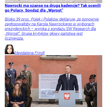
Nawrocki ma szansę na drugą kadencję? Tak ocenili
go Polacy. Sondaż dla „Wprost”
Blisko 39 proc. Polek i Polaków deklaruje, że ponownie
zagłosowałoby na Karola Nawrockiego w wyborach
prezydenckich – wynika z sondażu SW Research dla
„Wprost”. Grupa krytyków głowy państwa jest
liczniejsza.
Magdalena
Frindt