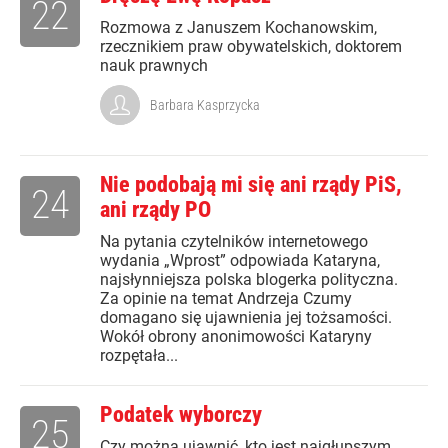
22
Rozmowa z Januszem Kochanowskim,
rzecznikiem praw obywatelskich, doktorem
nauk prawnych
Barbara Kasprzycka
Nie podobają mi się ani rządy PiS,
24
ani rządy PO
Na pytania czytelników internetowego
wydania „Wprost” odpowiada Kataryna,
najsłynniejsza polska blogerka polityczna.
Za opinie na temat Andrzeja Czumy
domagano się ujawnienia jej tożsamości.
Wokół obrony anonimowości Kataryny
rozpętała...
Podatek wyborczy
25
Czy można ujawnić, kto jest najgłupszym