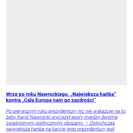
Wrze po roku Nawrockiego. „Największa hańba”
kontra „Cała Europa nam go zazdrości”
Po pierwszym roku prezydentury nic nie wskazuje na to,
żeby Karol Nawrocki wyciszył spory między dwoma
zwaśnionymi politycznymi obozami. – Dotychczas
największą hańbą na karcie jego prezydentury jest