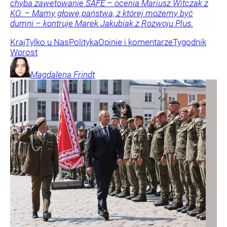
chyba zawetowanie SAFE – ocenia Mariusz Witczak z
KO. – Mamy głowę państwa, z której możemy być
dumni – kontruje Marek Jakubiak z Rozwoju Plus.
Kraj
Tylko u Nas
Polityka
Opinie i komentarze
Tygodnik
Wprost
Magdalena
Frindt