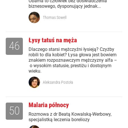
Obama to człowiek bez doświadczenia
biznesowego, dysponujący jednak...
Thomas Sowell
Łysy tatuś na męża
46
Dlaczego starsi mężczyźni łysieją? Czyżby
robili to dla kobiet? Łysa głowa jest bowiem
znakiem rozpoznawczym mężczyzny alfa –
o wysokim statusie, prestiżu i dostojnym
wieku.
Aleksandra Postoła
Malaria północy
50
Rozmowa z dr Beatą Kowalską-Werbowy,
specjalistką leczenia boreliozy