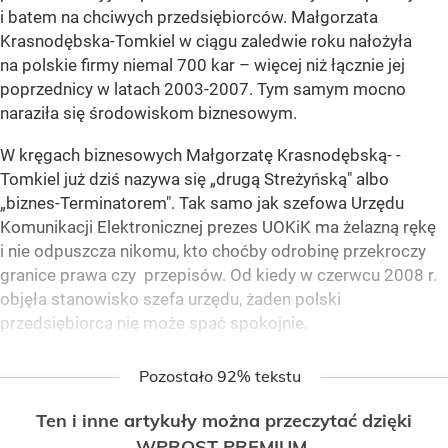
i batem na chciwych przedsiębiorców. Małgorzata
Krasnodębska-Tomkiel w ciągu zaledwie roku nałożyła
na polskie firmy niemal 700 kar – więcej niż łącznie jej
poprzednicy w latach 2003-2007. Tym samym mocno
naraziła się środowiskom biznesowym.
W kręgach biznesowych Małgorzatę Krasnodębską- -
Tomkiel już dziś nazywa się „drugą Streżyńską" albo
„biznes-Terminatorem". Tak samo jak szefowa Urzędu
Komunikacji Elektronicznej prezes UOKiK ma żelazną rękę
i nie odpuszcza nikomu, kto choćby odrobinę przekroczy
granice prawa czy przepisów. Od kiedy w czerwcu 2008 r.
objęła stanowisko szefa urzędu, żaden polski
przedsiębiorca nie może spać spokojnie.
Pozostało 92% tekstu
Ten i inne artykuły można przeczytać dzięki
WPROST PREMIUM.