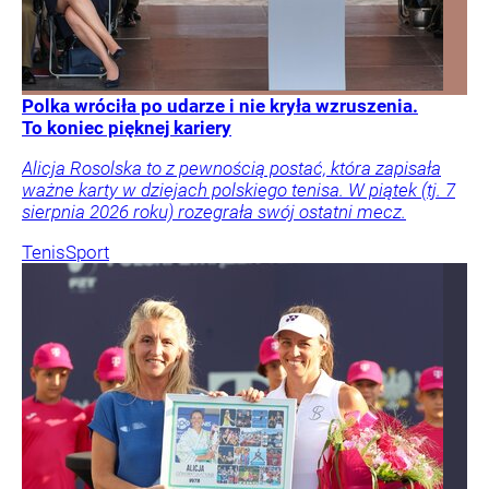
Polka wróciła po udarze i nie kryła wzruszenia.
To koniec pięknej kariery
Alicja Rosolska to z pewnością postać, która zapisała
ważne karty w dziejach polskiego tenisa. W piątek (tj. 7
sierpnia 2026 roku) rozegrała swój ostatni mecz.
Tenis
Sport