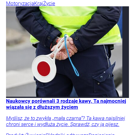
Motoryzacja
Kraj
Życie
Naukowcy porównali 3 rodzaje kawy. Ta najmocniej
wiązała się z dłuższym życiem
Myślisz, że to zwykła „mała czarna”? Ta kawa najsilniej
chroni serce i wydłuża życie. Sprawdź, czy ją pijesz.