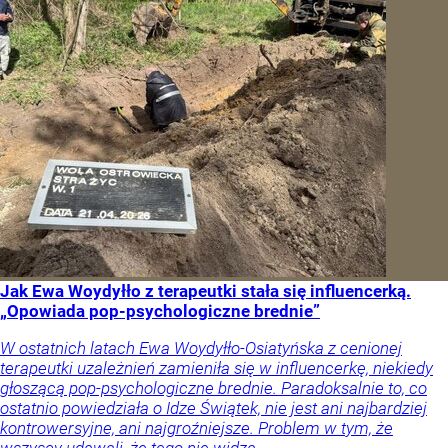
Jak Ewa Woydyłło z terapeutki stała się influencerką.
„Opowiada pop-psychologiczne brednie”
W ostatnich latach Ewa Woydyłło-Osiatyńska z cenionej
terapeutki uzależnień zamieniła się w influencerkę, niekiedy
głoszącą pop-psychologiczne brednie. Paradoksalnie to, co
ostatnio powiedziała o Idze Świątek, nie jest ani najbardziej
kontrowersyjne, ani najgroźniejsze. Problem w tym, że