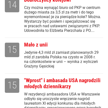
14
Czy można wynająć biuro od PKP w centrum
dużego miasta za 3,5 zł za metr i do tego
wyremontować je za pieniądze kolei? Można.
Wystarczy być posłem i specjalizować się
w pracach nad ustawami związanymi z PKP.
Udowodniła to Elżbieta Pierzchała z PO....
Mało z unii
15
Jedynie 4,3 mld zł zamiast planowanych 29
mld zł zarobiła Polska na czysto w 2008 r.
na członkostwie w unii – wynika z wyliczeń
Grażyny Gęsickiej
"Wprost" i ambasada USA nagrodzili
15
młodych dziennikarzy
W rezydencji ambasadora USA w Warszawie
odbyło się uroczyste wręczenie nagród
laureatom XI edycji konkursu dla młodych
dziennikarzy, organizowanego przez tygodnik