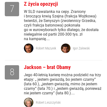
Z życia opozycji
7
W SLD nawalanka na cepy. Zraniony
i broczący krwią Szejna (frakcja Wojtkowa)
twierdzi, że Senyszyn (zwolennicy Grześka,
czyli frakcja batonowa) pokonała
go w eurowyborach tylko dlatego, że dostała
nielegalnie od partii 200-300 tys. zł
na kampanię....
Robert Mazurek
Igor Zalewski
Jackson – brat Obamy
8
Jego 40-letnią karierę można podzielić na trzy
etapy: „ jestem gwiazdą, bo jestem czarny”
(lata 60.), „jestem gwiazdą, mimo że jestem
czarny” (lata 70.) i „jestem gwiazdą, ponieważ
nie jestem czarny” (lata 80.)....
Robert Leszczyński