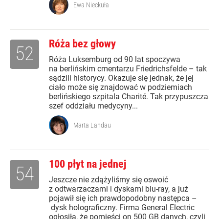
Ewa Nieckuła
Róża bez głowy
52
Róża Luksemburg od 90 lat spoczywa
na berlińskim cmentarzu Friedrichsfelde – tak
sądzili historycy. Okazuje się jednak, że jej
ciało może się znajdować w podziemiach
berlińskiego szpitala Charité. Tak przypuszcza
szef oddziału medycyny...
Marta Landau
100 płyt na jednej
54
Jeszcze nie zdążyliśmy się oswoić
z odtwarzaczami i dyskami blu-ray, a już
pojawił się ich prawdopodobny następca –
dysk holograficzny. Firma General Electric
ogłosiła, że pomieści on 500 GB danych, czyli