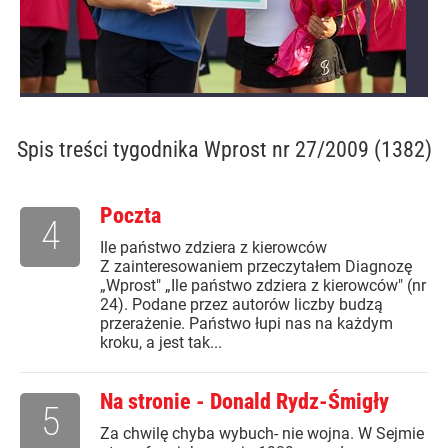
Spis treści
tygodnika Wprost nr 27/2009 (1382)
Poczta
4
Ile państwo zdziera z kierowców
Z zainteresowaniem przeczytałem Diagnozę
„Wprost" „Ile państwo zdziera z kierowców" (nr
24). Podane przez autorów liczby budzą
przerażenie. Państwo łupi nas na każdym
kroku, a jest tak...
Na stronie - Donald Rydz-Śmigły
5
Za chwilę chyba wybuch- nie wojna. W Sejmie