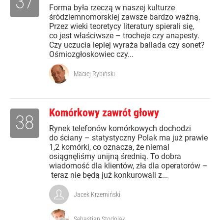
37
Forma była rzeczą w naszej kulturze
śródziemnomorskiej zawsze bardzo ważną.
Przez wieki teoretycy literatury spierali się,
co jest właściwsze – trocheje czy anapesty.
Czy uczucia lepiej wyraża ballada czy sonet?
Ośmiozgłoskowiec czy...
Maciej Rybiński
Komórkowy zawrót głowy
38
Rynek telefonów komórkowych dochodzi
do ściany – statystyczny Polak ma już prawie
1,2 komórki, co oznacza, że niemal
osiągnęliśmy unijną średnią. To dobra
wiadomość dla klientów, zła dla operatorów –
teraz nie będą już konkurowali z...
Jacek Krzemiński
Sebastian Stodolak