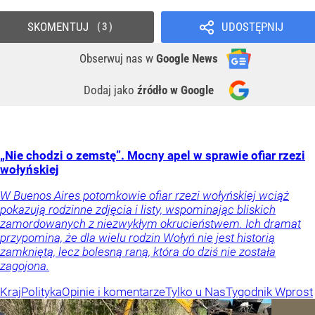
SKOMENTUJ
UDOSTĘPNIJ
3
Obserwuj nas
w
Google News
Dodaj jako
źródło w Google
„Nie chodzi o zemstę”. Mocny apel w sprawie ofiar rzezi
wołyńskiej
W Buenos Aires potomkowie ofiar rzezi wołyńskiej wciąż
pokazują rodzinne zdjęcia i listy, wspominając bliskich
zamordowanych z niezwykłym okrucieństwem. Ich dramat
przypomina, że dla wielu rodzin Wołyń nie jest historią
zamkniętą, lecz bolesną raną, która do dziś nie została
zagojona.
Kraj
Polityka
Opinie i komentarze
Tylko u Nas
Tygodnik Wprost