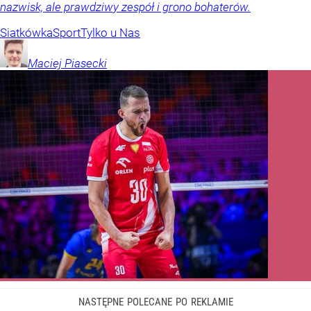
nazwisk, ale prawdziwy zespół i grono bohaterów.
Siatkówka
Sport
Tylko u Nas
Maciej
Piasecki