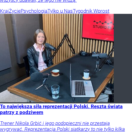
wszyscy udawali, że tego nie widzą.
Kraj
Życie
Psychologia
Tylko u Nas
Tygodnik Wprost
To największa siła reprezentacji Polski. Reszta świata
patrzy z podziwem
Trener Nikola Grbić i jego podopieczni nie przestają
wygrywać. Reprezentacja Polski siatkarzy to nie tylko kilka