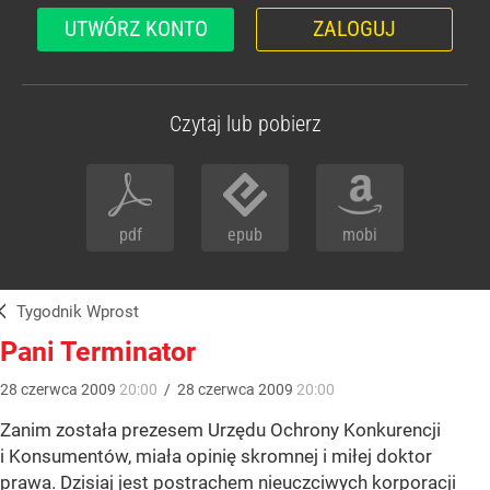
UTWÓRZ KONTO
ZALOGUJ
Czytaj lub pobierz
pdf
epub
mobi
Tygodnik Wprost
Pani Terminator
28
czerwca
2009
20:00
/
28
czerwca
2009
20:00
Zanim została prezesem Urzędu Ochrony Konkurencji
i Konsumentów, miała opinię skromnej i miłej doktor
prawa. Dzisiaj jest postrachem nieuczciwych korporacji