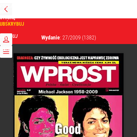
PRZEJDŹ
NA
WPROST
STRONĘ
GŁÓWNĄ
UBSKRYBUJ
Tygodnik Wprost
ZALOGUJ
Wydanie
: 27/2009
(1382)
MENU