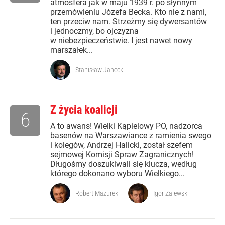
atmosfera jak w maju 1939 r. po słynnym
przemówieniu Józefa Becka. Kto nie z nami,
ten przeciw nam. Strzeżmy się dywersantów
i jednoczmy, bo ojczyzna
w niebezpieczeństwie. I jest nawet nowy
marszałek...
Stanisław Janecki
Z życia koalicji
6
A to awans! Wielki Kąpielowy PO, nadzorca
basenów na Warszawiance z ramienia swego
i kolegów, Andrzej Halicki, został szefem
sejmowej Komisji Spraw Zagranicznych!
Długośmy doszukiwali się klucza, według
którego dokonano wyboru Wielkiego...
Robert Mazurek
Igor Zalewski