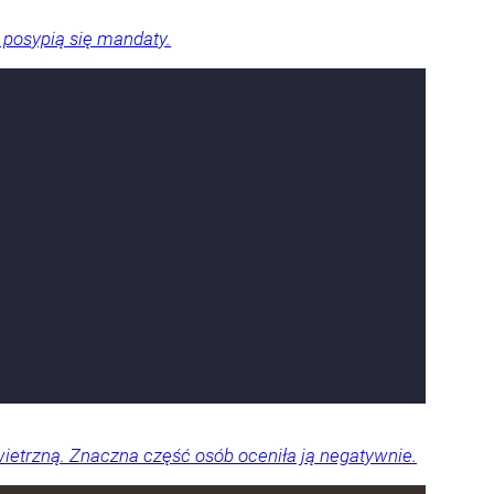
 posypią się mandaty.
ietrzną. Znaczna część osób oceniła ją negatywnie.