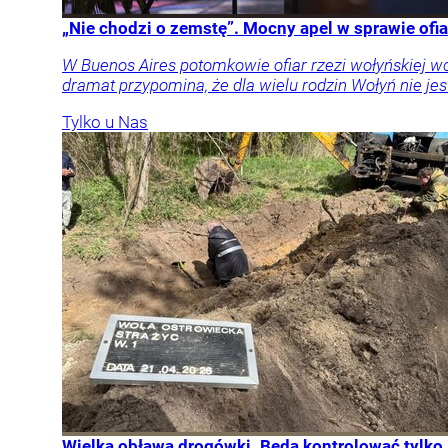
„Nie chodzi o zemstę”. Mocny apel w sprawie ofia
W Buenos Aires potomkowie ofiar rzezi wołyńskiej w
dramat przypomina, że dla wielu rodzin Wołyń nie jest
Tylko u Nas
Wielka obława drogówki. Będą kontrolować tylko