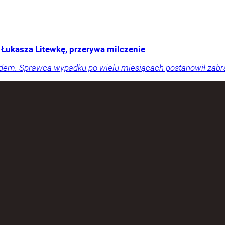
ł Łukasza Litewkę, przerywa milczenie
dem. Sprawca wypadku po wielu miesiącach postanowił zabrać