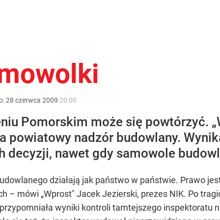
amowolki
o:
28
czerwca
2009
20:00
eniu Pomorskim może się powtórzyć. „
ęła powiatowy nadzór budowlany. Wynika
 decyzji, nawet gdy samowole budowla
udowlanego działają jak państwo w państwie. Prawo je
 – mówi „Wprost" Jacek Jezierski, prezes NIK. Po trag
przypomniała wyniki kontroli tamtejszego inspektoratu 