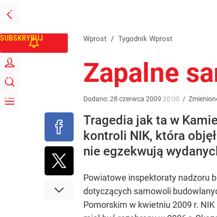
PRZEJDŹ
Udostępnij
0
Skomentuj
NA
WPROST
STRONĘ
GŁÓWNĄ
SUBSKRYBUJ
Wprost
/
Tygodnik Wprost
ZALOGUJ
Zapalne s
SZUKAJ
MENU
Dodano:
28
czerwca
2009
20:00
/
Zmienion
Tragedia jak ta w Kami
kontroli NIK, która obj
nie egzekwują wydanych
Powiatowe inspektoraty nadzoru b
dotyczących samowoli budowlanych
Pomorskim w kwietniu 2009 r. NIK 