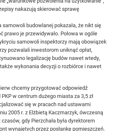
awie „warunkowe pozwolenia na użytkowanie",
zepisy nakazują skierować sprawę
samowoli budowlanej pokazała, że nikt się
oć prawo je przewidywało. Połowa w ogóle
ykryciu samowoli inspektorzy mają obowiązek
orzy pozwalali inwestorom uniknąć opłat,
ontynuowano legalizację budów nawet wtedy,
także wykonania decyzji o rozbiórce i nawet
pierw chcemy przygotować odpowiedź
d PKP w centrum dużego miasta za 3,5 zł
ecjalizować się w pracach nad ustawami
niu 2005 r. z Elżbietą Kaczmarzyk, ówczesną
 czasów, gdy Pierzchała była dyrektorem
mont wynajętych przez posłankę pomieszczeń.