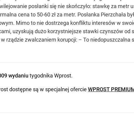
wilejowanie posłanki się nie skończyło: stawkę za metr us
rmalna cena to 50-60 zł za metr. Posłanka Pierzchała b
owym. Mimo to nie dostrzega konfliktu interesów w swoic
cami, uzyskują dużo korzystniejsze stawki czynszów od 
ię w rządzie zwalczaniem korupcji: – To niedopuszczalna 
009 wydaniu
tygodnika Wprost
.
ost dostępne są w specjalnej ofercie
WPROST PREMIU