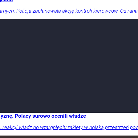
arnych. Policja zaplanowała akcję kontroli kierowców. Od rana
yznę. Polacy surowo ocenili władze
reakcji władz po wtargnięciu rakiety w polską przestrzeń pow