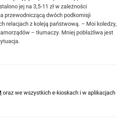
talono jej na 3,5-11 zł w zależności
yła przewodniczącą dwóch podkomisji
h relacjach z koleją państwową. – Moi koledzy,
samorządów – tłumaczy. Mniej pobłażliwa jest
sytuacja.
M
oraz we wszystkich e-kioskach i w aplikacjach