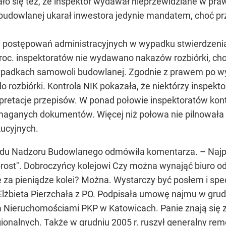
ało się też, że inspektor wydawał nieprzewidziane w pr
udowlanej ukarał inwestora jedynie mandatem, choć pr
 postępowań administracyjnych w wypadku stwierdzenia 
proc. inspektoratów nie wydawano nakazów rozbiórki, ch
wypadkach samowoli budowlanej. Zgodnie z prawem po w
o rozbiórki. Kontrola NIK pokazała, że niektórzy inspekt
erpretacje przepisów. W ponad połowie inspektoratów k
ymaganych dokumentów. Więcej niż połowa nie pilnowała 
ucyjnych.
ędu Nadzoru Budowlanego odmówiła komentarza. – Naj
rost". Dobroczyńcy kolejowi Czy można wynająć biuro o
 za pieniądze kolei? Można. Wystarczy być posłem i sp
lżbieta Pierzchała z PO. Podpisała umowę najmu w grud
 Nieruchomościami PKP w Katowicach. Panie znają się z
onalnych. Także w grudniu 2005 r. ruszył generalny re