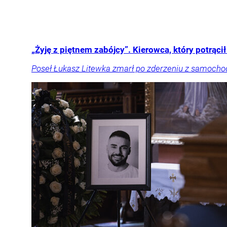
„Żyję z piętnem zabójcy”. Kierowca, który potrąci
Poseł Łukasz Litewka zmarł po zderzeniu z samocho