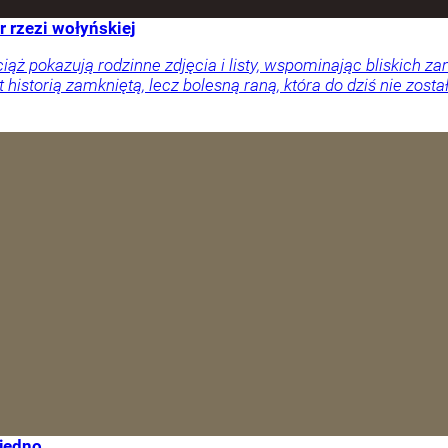
r rzezi wołyńskiej
ciąż pokazują rodzinne zdjęcia i listy, wspominając bliskich
 historią zamkniętą, lecz bolesną raną, która do dziś nie zosta
 jedno