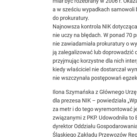
miał być rozebrany w 2006 r. Okaz
a w sześciu wypadkach samowoli b
do prokuratury.
Najnowsza kontrola NIK dotycząca
nie uczy na błędach. W ponad 70 
nie zawiadamiała prokuratury o 
ją zalegalizować lub doprowadzić d
przyjmując korzystne dla nich int
kiedy właściciel nie dostarczał w
nie wszczynała postępowań egzek
Ilona Szymańska z Głównego Urz
dla prezesa NIK – powiedziała „Wp
za metr i do tego wyremontować je
związanymi z PKP. Udowodniła to E
dyrektor Oddziału Gospodarowania
Śląskiego Zakładu Przewozów Regi