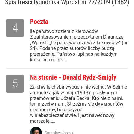
Spis treści
tygodnika Wprost nr 27/2009 (1382)
Poczta
4
Ile państwo zdziera z kierowców
Z zainteresowaniem przeczytałem Diagnozę
„Wprost" „Ile państwo zdziera z kierowców" (nr
24). Podane przez autorów liczby budzą
przerażenie. Państwo łupi nas na każdym
kroku, a jest tak...
Na stronie - Donald Rydz-Śmigły
5
Za chwilę chyba wybuch- nie wojna. W Sejmie
atmosfera jak w maju 1939 r. po słynnym
przemówieniu Józefa Becka. Kto nie z nami,
ten przeciw nam. Strzeżmy się dywersantów
i jednoczmy, bo ojczyzna
w niebezpieczeństwie. I jest nawet nowy
marszałek...
Stanisław Janecki