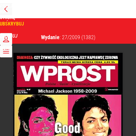
PRZEJDŹ
NA
WPROST
STRONĘ
GŁÓWNĄ
UBSKRYBUJ
Tygodnik Wprost
ZALOGUJ
Wydanie
: 27/2009
(1382)
MENU