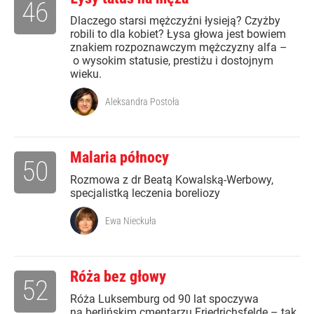
46
Dlaczego starsi mężczyźni łysieją? Czyżby
robili to dla kobiet? Łysa głowa jest bowiem
znakiem rozpoznawczym mężczyzny alfa –
o wysokim statusie, prestiżu i dostojnym
wieku.
Aleksandra Postoła
Malaria północy
50
Rozmowa z dr Beatą Kowalską-Werbowy,
specjalistką leczenia boreliozy
Ewa Nieckuła
Róża bez głowy
52
Róża Luksemburg od 90 lat spoczywa
na berlińskim cmentarzu Friedrichsfelde – tak