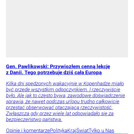
Gen. Pawlikowski: Przywiozłem cenną lekcję
z Danii. Tego potrzebuje dziś cała Europa
Kilka dni spędzonych wakacyjnie w Kopenhadze miało
być przede wszystkim odpoczynkiem. I rzeczywiście
było. Ale jak to często bywa, zawodowe doświadczenie
sprawia, że nawet podczas urlopu trudno całkowicie
przestać obserwować otaczającą rzeczywistość.
Zwłaszcza gdy przez wiele lat odpowiadało się za
bezpieczeństwo państwa.
Opinie i komentarze
Polityka
Kraj
Świat
Tylko u Nas