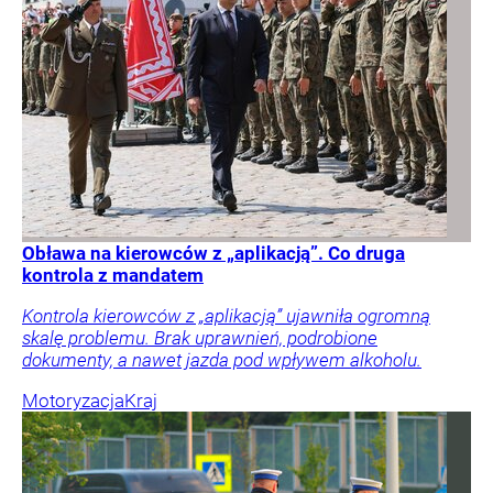
Obława na kierowców z „aplikacją”. Co druga
kontrola z mandatem
Kontrola kierowców z „aplikacją” ujawniła ogromną
skalę problemu. Brak uprawnień, podrobione
dokumenty, a nawet jazda pod wpływem alkoholu.
Motoryzacja
Kraj