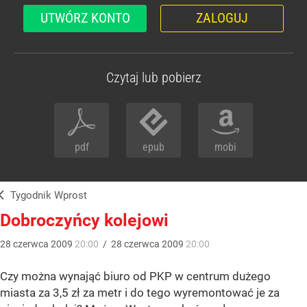
UTWÓRZ KONTO
ZALOGUJ
Czytaj lub pobierz
pdf
epub
mobi
Tygodnik Wprost
Dobroczyńcy kolejowi
28
czerwca
2009
20:00
/
28
czerwca
2009
20:00
Czy można wynająć biuro od PKP w centrum dużego
miasta za 3,5 zł za metr i do tego wyremontować je za