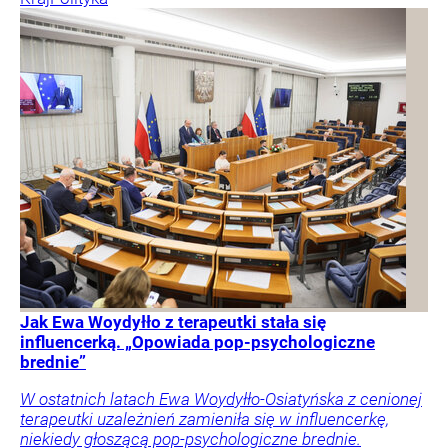
Jak Ewa Woydyłło z terapeutki stała się
influencerką. „Opowiada pop-psychologiczne
brednie”
W ostatnich latach Ewa Woydyłło-Osiatyńska z cenionej
terapeutki uzależnień zamieniła się w influencerkę,
niekiedy głoszącą pop-psychologiczne brednie.