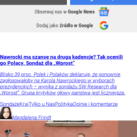
Obserwuj nas
w
Google News
Dodaj jako
źródło w Google
Nawrocki ma szansę na drugą kadencję? Tak ocenili
go Polacy. Sondaż dla „Wprost”
Blisko 39 proc. Polek i Polaków deklaruje, że ponownie
zagłosowałoby na Karola Nawrockiego w wyborach
prezydenckich – wynika z sondażu SW Research dla
„Wprost”. Grupa krytyków głowy państwa jest liczniejsza.
Sondaże
Kraj
Tylko u Nas
Polityka
Opinie i komentarze
Magdalena
Frindt