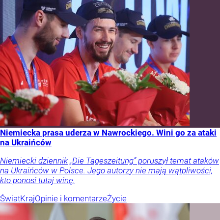
Niemiecka prasa uderza w Nawrockiego. Wini go za ataki
na Ukraińców
Niemiecki dziennik „Die Tageszeitung” poruszył temat ataków
na Ukraińców w Polsce. Jego autorzy nie mają wątpliwości,
kto ponosi tutaj winę.
Świat
Kraj
Opinie i komentarze
Życie