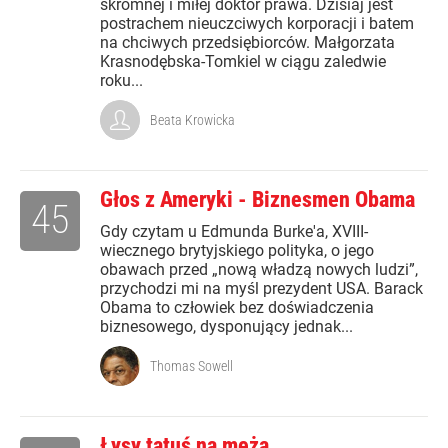
skromnej i miłej doktor prawa. Dzisiaj jest
postrachem nieuczciwych korporacji i batem
na chciwych przedsiębiorców. Małgorzata
Krasnodębska-Tomkiel w ciągu zaledwie
roku...
Beata Krowicka
Głos z Ameryki - Biznesmen Obama
45
Gdy czytam u Edmunda Burke'a, XVIII-
wiecznego brytyjskiego polityka, o jego
obawach przed „nową władzą nowych ludzi”,
przychodzi mi na myśl prezydent USA. Barack
Obama to człowiek bez doświadczenia
biznesowego, dysponujący jednak...
Thomas Sowell
Łysy tatuś na męża