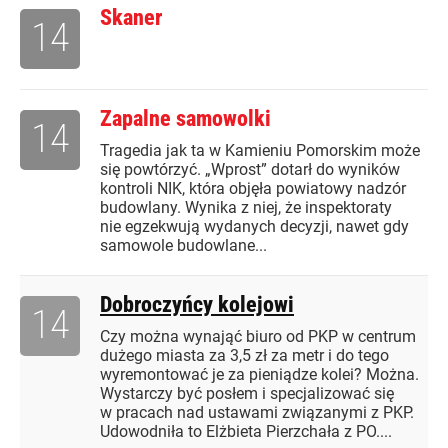
Skaner
14
Zapalne samowolki
14
Tragedia jak ta w Kamieniu Pomorskim może
się powtórzyć. „Wprost” dotarł do wyników
kontroli NIK, która objęła powiatowy nadzór
budowlany. Wynika z niej, że inspektoraty
nie egzekwują wydanych decyzji, nawet gdy
samowole budowlane...
Dobroczyńcy kolejowi
14
Czy można wynająć biuro od PKP w centrum
dużego miasta za 3,5 zł za metr i do tego
wyremontować je za pieniądze kolei? Można.
Wystarczy być posłem i specjalizować się
w pracach nad ustawami związanymi z PKP.
Udowodniła to Elżbieta Pierzchała z PO....