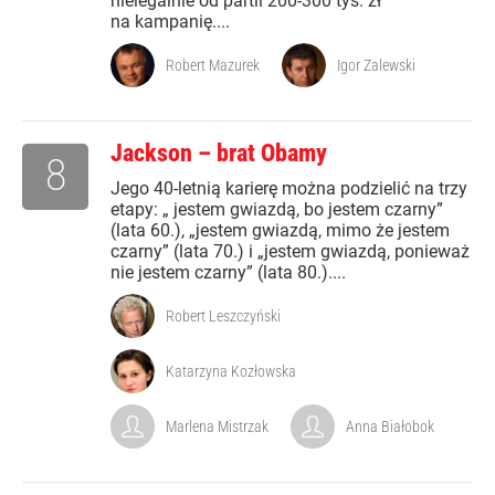
nielegalnie od partii 200-300 tys. zł
na kampanię....
Robert Mazurek
Igor Zalewski
Jackson – brat Obamy
8
Jego 40-letnią karierę można podzielić na trzy
etapy: „ jestem gwiazdą, bo jestem czarny”
(lata 60.), „jestem gwiazdą, mimo że jestem
czarny” (lata 70.) i „jestem gwiazdą, ponieważ
nie jestem czarny” (lata 80.)....
Robert Leszczyński
Katarzyna Kozłowska
Marlena Mistrzak
Anna Białobok