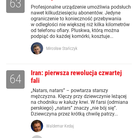
63
Profesjonalne urządzenie umożliwia podsłuch
nawet kilkudziesięciu abonentów. Jedyne
ograniczenie to konieczność przebywania
w odległości nie większej niż kilka kilometrów
od telefonu ofiary. Pluskwa, którą można
podpiąć do każdej komórki, kosztuje...
Mirosław Stańczyk
Iran: pierwsza rewolucja czwartej
64
fali
„Natars, natars” – powtarza starszy
mężczyzna. Klęczy przy dziewczynie leżącej
na chodniku w kałuży krwi. W farsi (odmiana
perskiego) „natars” znaczy „nie bój się”.
Dziewczyna przez krótką chwilę patrzy...
Waldemar Kedaj