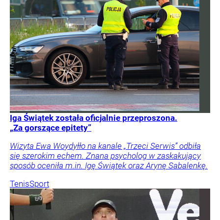
Iga Świątek została oficjalnie przeproszona.
„Za gorszące epitety”
Wizyta Ewa Woydyłło na kanale „Trzeci Serwis” odbiła
się szerokim echem. Znana psycholog w zaskakujący
sposób oceniła m.in. Igę Świątek oraz Arynę Sabalenkę.
Tenis
Sport