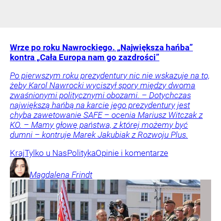
Wrze po roku Nawrockiego. „Największa hańba”
kontra „Cała Europa nam go zazdrości”
Po pierwszym roku prezydentury nic nie wskazuje na to,
żeby Karol Nawrocki wyciszył spory między dwoma
zwaśnionymi politycznymi obozami. – Dotychczas
największą hańbą na karcie jego prezydentury jest
chyba zawetowanie SAFE – ocenia Mariusz Witczak z
KO. – Mamy głowę państwa, z której możemy być
dumni – kontruje Marek Jakubiak z Rozwoju Plus.
Kraj
Tylko u Nas
Polityka
Opinie i komentarze
Magdalena
Frindt