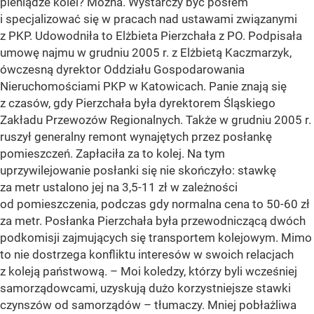
pieniądze kolei? Można. Wystarczy być posłem
i specjalizować się w pracach nad ustawami związanymi
z PKP. Udowodniła to Elżbieta Pierzchała z PO. Podpisała
umowę najmu w grudniu 2005 r. z Elżbietą Kaczmarzyk,
ówczesną dyrektor Oddziału Gospodarowania
Nieruchomościami PKP w Katowicach. Panie znają się
z czasów, gdy Pierzchała była dyrektorem Śląskiego
Zakładu Przewozów Regionalnych. Także w grudniu 2005 r.
ruszył generalny remont wynajętych przez posłankę
pomieszczeń. Zapłaciła za to kolej. Na tym
uprzywilejowanie posłanki się nie skończyło: stawkę
za metr ustalono jej na 3,5-11 zł w zależności
od pomieszczenia, podczas gdy normalna cena to 50-60 zł
za metr. Posłanka Pierzchała była przewodniczącą dwóch
podkomisji zajmujących się transportem kolejowym. Mimo
to nie dostrzega konfliktu interesów w swoich relacjach
z koleją państwową. – Moi koledzy, którzy byli wcześniej
samorządowcami, uzyskują dużo korzystniejsze stawki
czynszów od samorządów – tłumaczy. Mniej pobłażliwa