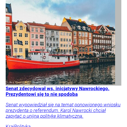
Senat zdecydował ws. inicjatywy Nawrockiego.
Prezydentowi się to nie spodoba
Senat wypowiedział się na temat ponowionego wniosku
prezydenta o referendum. Karol Nawrocki chciał
zapytać o unijną politykę klimatyczną.
Kraj
Polityka