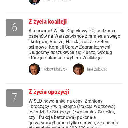
Z życia koalicji
6
A to awans! Wielki Kąpielowy PO, nadzorca
basenów na Warszawiance z ramienia swego
i kolegów, Andrzej Halicki, został szefem
sejmowej Komisji Spraw Zagranicznych!
Długośmy doszukiwali się klucza, według
którego dokonano wyboru Wielkiego...
Robert Mazurek
Igor Zalewski
Z życia opozycji
7
W SLD nawalanka na cepy. Zraniony
i broczący krwią Szejna (frakcja Wojtkowa)
twierdzi, że Senyszyn (zwolennicy Grześka,
czyli frakcja batonowa) pokonała
go w eurowyborach tylko dlatego, że dostała