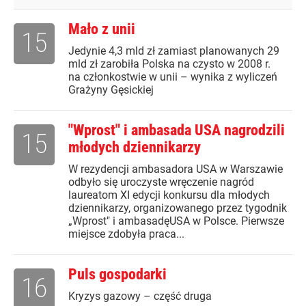
Mało z unii
15
Jedynie 4,3 mld zł zamiast planowanych 29
mld zł zarobiła Polska na czysto w 2008 r.
na członkostwie w unii – wynika z wyliczeń
Grażyny Gęsickiej
"Wprost" i ambasada USA nagrodzili
15
młodych dziennikarzy
W rezydencji ambasadora USA w Warszawie
odbyło się uroczyste wręczenie nagród
laureatom XI edycji konkursu dla młodych
dziennikarzy, organizowanego przez tygodnik
„Wprost" i ambasadęUSA w Polsce. Pierwsze
miejsce zdobyła praca...
Puls gospodarki
16
Kryzys gazowy – część druga