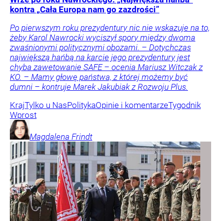
kontra „Cała Europa nam go zazdrości”
Po pierwszym roku prezydentury nic nie wskazuje na to,
żeby Karol Nawrocki wyciszył spory między dwoma
zwaśnionymi politycznymi obozami. – Dotychczas
największą hańbą na karcie jego prezydentury jest
chyba zawetowanie SAFE – ocenia Mariusz Witczak z
KO. – Mamy głowę państwa, z której możemy być
dumni – kontruje Marek Jakubiak z Rozwoju Plus.
Kraj
Tylko u Nas
Polityka
Opinie i komentarze
Tygodnik
Wprost
Magdalena
Frindt