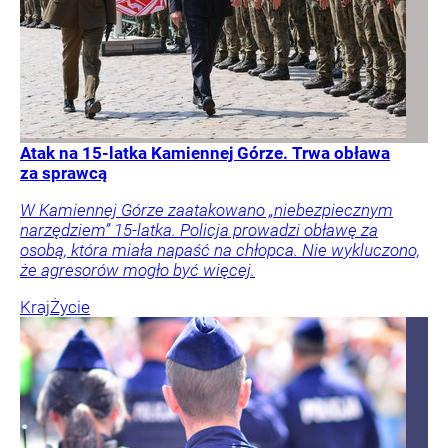
Atak na 15-latka Kamiennej Górze. Trwa obława
za sprawcą
W Kamiennej Górze zaatakowano „niebezpiecznym
narzędziem” 15-latka. Policja prowadzi obławę za
osobą, która miała napaść na chłopca. Nie wykluczono,
że agresorów mogło być więcej.
Kraj
Życie