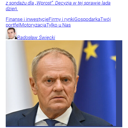
z sondażu dla „Wprost”. Decyzja w tej sprawie lada
dzień.
Finanse i inwestycje
Firmy i rynki
Gospodarka
Twój
portfel
Motoryzacja
Tylko u Nas
Radosław
Święcki