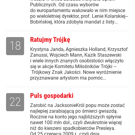
Publicznych. Od czasu wyborów
do europarlamentu wakowało w nim miejsce
po wieloletniej dyrektor, prof. Lenie Kolarskiej--
Bobińskiej, która zdobyła mandat z listy...
Ratujmy Trójkę
18
Krystyna Janda, Agnieszka Holland, Krzysztof
Zanussi, Wojciech Mann, Kazik Staszewski
i wiele innych znanych osobistości włączyło
się w akcje Komitetu Miłośników Trójki –
Trójkowy Znak Jakości. Nowe wyróżnienie
przyznawane artystom ma pomóc...
Puls gospodarki
22
Zarobić na JacksonieKról popu może zostać
najlepiej zarabiającą po śmierci gwiazdą.
Rocznie na konto jego najbliższych spłynie
nawet 100 mln dol., czyli dwukrotnie więcej
niż do kieszeni spadkobierców Presleya.
Od 25 czerwca 2009 r., czyli dnia...