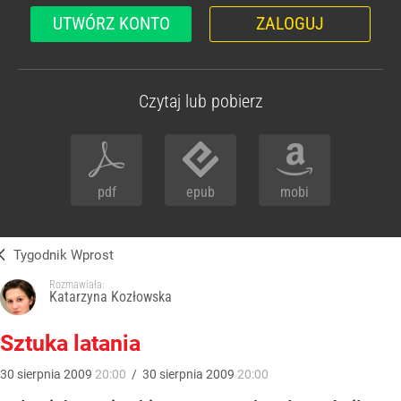
UTWÓRZ KONTO
ZALOGUJ
Czytaj lub pobierz
pdf
epub
mobi
Tygodnik Wprost
Rozmawiała:
Katarzyna Kozłowska
Sztuka latania
30
sierpnia
2009
20:00
/
30
sierpnia
2009
20:00