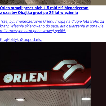
Orlen stracił przez nich 1,5 mld zł? Menedżerom
z czasów Obajtka grozi po 25 lat więzienia
Trzej byli menedżerowie Orlenu mogą na długie lata trafić za
kraty. Właśnie skierowano do sądu akt oskarżenia w sprawie
miliardowych strat państwowej spółki.
Kraj
Polityka
Gospodarka