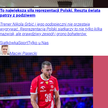
To największa siła reprezentacji Polski. Reszta świata
patrzy z podziwem
Trener Nikola Grbić i jego podopieczni nie przestają
wygrywać. Reprezentacja Polski siatkarzy to nie tylko kilka
nazwisk, ale prawdziwy zespół i grono bohaterów.
Siatkówka
Sport
Tylko u Nas
Maciej
Piasecki