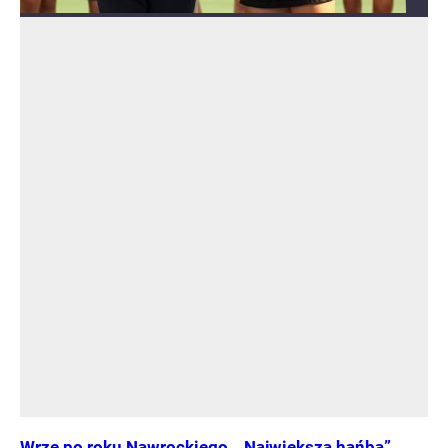
Wrze po roku Nawrockiego. „Największa hańba”