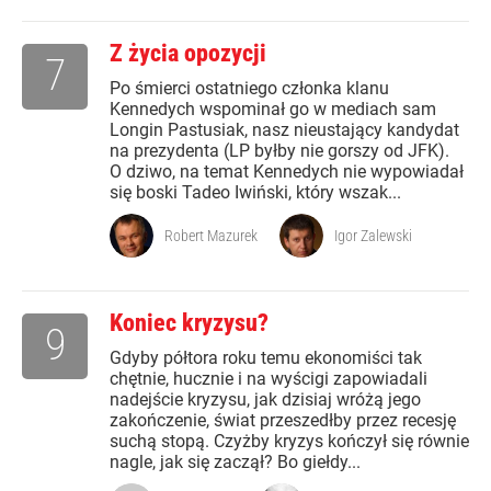
Z życia opozycji
7
Po śmierci ostatniego członka klanu
Kennedych wspominał go w mediach sam
Longin Pastusiak, nasz nieustający kandydat
na prezydenta (LP byłby nie gorszy od JFK).
O dziwo, na temat Kennedych nie wypowiadał
się boski Tadeo Iwiński, który wszak...
Robert Mazurek
Igor Zalewski
Koniec kryzysu?
9
Gdyby półtora roku temu ekonomiści tak
chętnie, hucznie i na wyścigi zapowiadali
nadejście kryzysu, jak dzisiaj wróżą jego
zakończenie, świat przeszedłby przez recesję
suchą stopą. Czyżby kryzys kończył się równie
nagle, jak się zaczął? Bo giełdy...