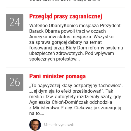
Przegląd prasy zagranicznej
24
Waterloo ObamyKoniec mesjasza Prezydent
Barack Obama powoli traci w oczach
Amerykanów status mesjasza. Wszystko
za sprawa gorącej debaty na temat
forsowanej przez Biały Dom reformy systemu
ubezpieczeń zdrowotnych. Pod wpływem
społecznych protestów...
Pani minister pomaga
26
„To najwyższej klasy bezpartyjny fachowiec”.
„Jej dymisja to efekt prześladowań”. Tak
media i tzw. autorytety rozdzierały szaty, gdy
Agnieszka Chłoń-Domińczak odchodziła
z Ministerstwa Pracy. Ciekawe, jak zareagują
na to,...
Michał Krzymowski