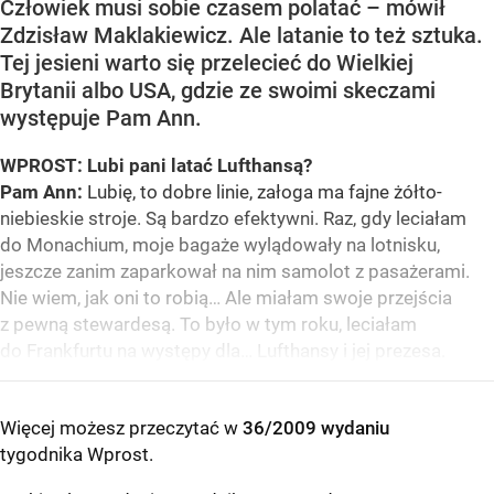
Człowiek musi sobie czasem polatać – mówił
Zdzisław Maklakiewicz. Ale latanie to też sztuka.
Tej jesieni warto się przelecieć do Wielkiej
Brytanii albo USA, gdzie ze swoimi skeczami
występuje Pam Ann.
WPROST: Lubi pani latać Lufthansą?
Pam Ann:
Lubię, to dobre linie, załoga ma fajne żółto-
niebieskie stroje. Są bardzo efektywni. Raz, gdy leciałam
do Monachium, moje bagaże wylądowały na lotnisku,
jeszcze zanim zaparkował na nim samolot z pasażerami.
Nie wiem, jak oni to robią… Ale miałam swoje przejścia
z pewną stewardesą. To było w tym roku, leciałam
do Frankfurtu na występy dla… Lufthansy i jej prezesa.
Więcej możesz przeczytać w
36/2009 wydaniu
tygodnika Wprost
.