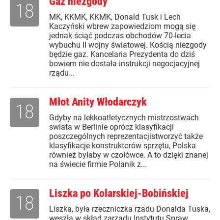
Gaz niezgody
18
MK, KKMK, KKMK, Donald Tusk i Lech
Kaczyński wbrew zapowiedziom mogą się
jednak ściąć podczas obchodów 70-lecia
wybuchu II wojny światowej. Kością niezgody
będzie gaz. Kancelaria Prezydenta do dziś
bowiem nie dostała instrukcji negocjacyjnej
rządu...
Młot Anity Włodarczyk
18
Gdyby na lekkoatletycznych mistrzostwach
swiata w Berlinie oprócz klasyfikacji
poszczególnych reprezentacjistworzyć także
klasyfikacje konstruktorów sprzętu, Polska
również byłaby w czołówce. A to dzięki znanej
na świecie firmie Polanik z...
Liszka po Kolarskiej-Bobińskiej
18
Liszka, była rzeczniczka rzadu Donalda Tuska,
weszła w skład zarzadu Instytutu Spraw