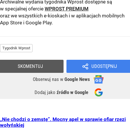
Archiwalne wydania tygodnika Wprost dostępne są
w specjalnej ofercie
WPROST PREMIUM
oraz we wszystkich e-kioskach i w aplikacjach mobilnych
App Store
i
Google Play
.
Tygodnik Wprost
SKOMENTUJ
UDOSTĘPNIJ
Obserwuj nas
w
Google News
Dodaj jako
źródło w Google
„Nie chodzi o zemstę”. Mocny apel w sprawie ofiar rzezi
wołyńskiej