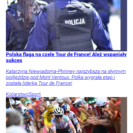
Polska flaga na czele Tour de France! Ależ wspaniały
sukces
Katarzyna Niewiadoma-Phinney najszybsza na słynnym
podjeździe pod Mont Ventoux. Polka wygrała etap i
została liderką Tour de France!
Kolarstwo
Sport