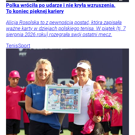
Polka wróciła po udarze i nie kryła wzruszenia.
To koniec pięknej kariery
Alicja Rosolska to z pewnością postać, która zapisała
ważne karty w dziejach polskiego tenisa. W piątek (tj. 7
sierpnia 2026 roku) rozegrała swój ostatni mecz.
Tenis
Sport