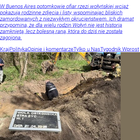
W Buenos Aires potomkowie ofiar rzezi wołyńskiej wciąż
pokazują rodzinne zdjęcia i listy, wspominając bliskich
zamordowanych z niezwykłym okrucieństwem. Ich dramat
przypomina, że dla wielu rodzin Wołyń nie jest historią
zamkniętą, lecz bolesną raną, która do dziś nie została
zagojona.
Kraj
Polityka
Opinie i komentarze
Tylko u Nas
Tygodnik Wprost