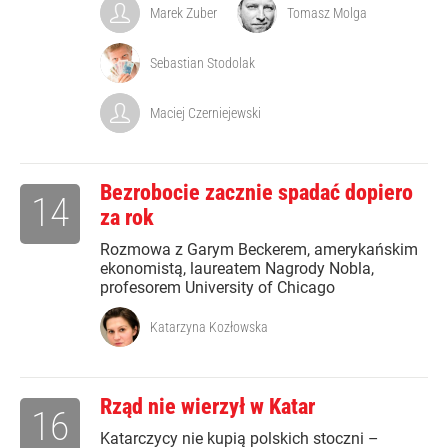
Marek Zuber
Tomasz Molga
Sebastian Stodolak
Maciej Czerniejewski
Bezrobocie zacznie spadać dopiero
14
za rok
Rozmowa z Garym Beckerem, amerykańskim
ekonomistą, laureatem Nagrody Nobla,
profesorem University of Chicago
Katarzyna Kozłowska
Rząd nie wierzył w Katar
16
Katarczycy nie kupią polskich stoczni –