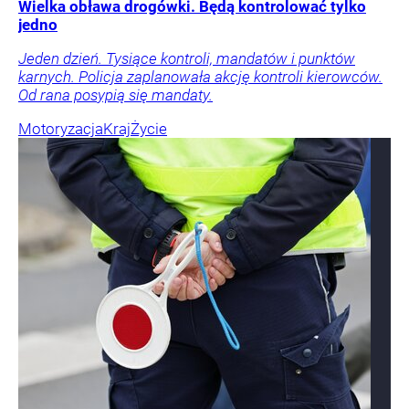
Wielka obława drogówki. Będą kontrolować tylko
jedno
Jeden dzień. Tysiące kontroli, mandatów i punktów
karnych. Policja zaplanowała akcję kontroli kierowców.
Od rana posypią się mandaty.
Motoryzacja
Kraj
Życie