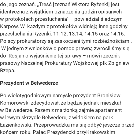
do jego zeznań. „Treść [zeznań Wiktora Ryżenki] jest
identyczna z wyjątkiem oznaczenia godzin opisanych
w protokołach przesłuchania” – powiedział śledczym
Karpow. W każdym z protokołów widnieją inne godziny
przesłuchania Ryżenki: 11.12, 13.14, 14.15 oraz 14.16.
Polscy prokuratorzy są zaskoczeni tymi rozbieżnościami. –
W jednym z wniosków o pomoc prawną zwróciliśmy się
do Rosjan o wyjaśnienie tej sprawy – mówi rzecznik
prasowy Naczelnej Prokuratury Wojskowej płk Zbigniew
Rzepa.
Prezydent w Belwederze
Po wielotygodniowym namyśle prezydent Bronisław
Komorowski zdecydował, że będzie jednak mieszkał
w Belwederze. Razem z małżonką zajmie apartament
w lewym skrzydle Belwederu, z widokiem na park
Łazienkowski. Przeprowadzka ma się odbyć jeszcze przed
końcem roku. Pałac Prezydencki przyKrakowskim