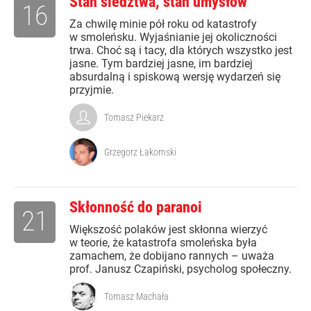
Stan śledztwa, stan umysłów
16
Za chwilę minie pół roku od katastrofy
w smoleńsku. Wyjaśnianie jej okoliczności
trwa. Choć są i tacy, dla których wszystko jest
jasne. Tym bardziej jasne, im bardziej
absurdalną i spiskową wersję wydarzeń się
przyjmie.
Tomasz Piekarz
Grzegorz Łakomski
Skłonność do paranoi
21
Większość polaków jest skłonna wierzyć
w teorie, że katastrofa smoleńska była
zamachem, że dobijano rannych – uważa
prof. Janusz Czapiński, psycholog społeczny.
Tomasz Machała