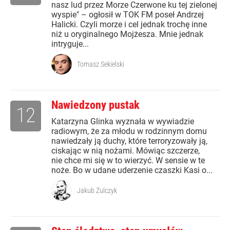
nasz lud przez Morze Czerwone ku tej zielonej
wyspie" – ogłosił w TOK FM poseł Andrzej
Halicki. Czyli morze i cel jednak trochę inne
niż u oryginalnego Mojżesza. Mnie jednak
intryguje...
Tomasz Sekielski
Nawiedzony pustak
12
Katarzyna Glinka wyznała w wywiadzie
radiowym, że za młodu w rodzinnym domu
nawiedzały ją duchy, które terroryzowały ją,
ciskając w nią nożami. Mówiąc szczerze,
nie chce mi się w to wierzyć. W sensie w te
noże. Bo w udane uderzenie czaszki Kasi o...
Jakub Żulczyk