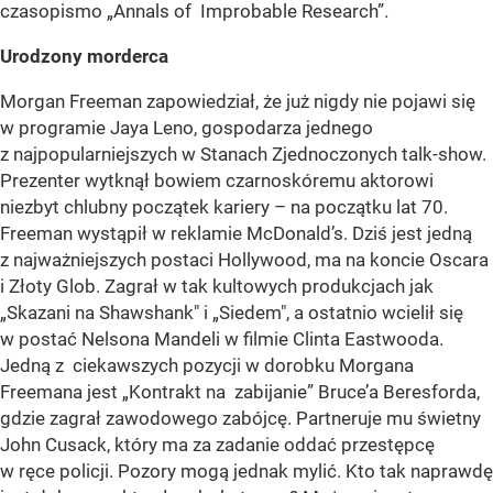
czasopismo „Annals of Improbable Research”.
Urodzony morderca
Morgan Freeman zapowiedział, że już nigdy nie pojawi się
w programie Jaya Leno, gospodarza jednego
z najpopularniejszych w Stanach Zjednoczonych talk-show.
Prezenter wytknął bowiem czarnoskóremu aktorowi
niezbyt chlubny początek kariery – na początku lat 70.
Freeman wystąpił w reklamie McDonald’s. Dziś jest jedną
z najważniejszych postaci Hollywood, ma na koncie Oscara
i Złoty Glob. Zagrał w tak kultowych produkcjach jak
„Skazani na Shawshank" i „Siedem", a ostatnio wcielił się
w postać Nelsona Mandeli w filmie Clinta Eastwooda.
Jedną z ciekawszych pozycji w dorobku Morgana
Freemana jest „Kontrakt na zabijanie” Bruce’a Beresforda,
gdzie zagrał zawodowego zabójcę. Partneruje mu świetny
John Cusack, który ma za zadanie oddać przestępcę
w ręce policji. Pozory mogą jednak mylić. Kto tak naprawdę