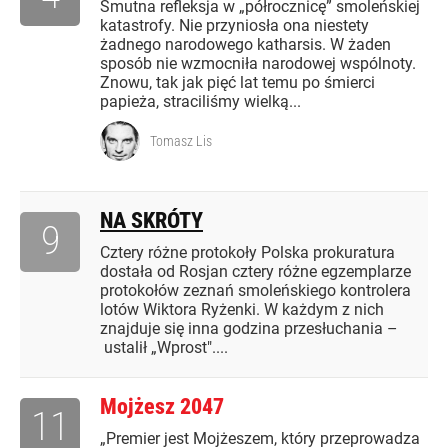
Smutna refleksja w „półrocznicę” smoleńskiej
katastrofy. Nie przyniosła ona niestety
żadnego narodowego katharsis. W żaden
sposób nie wzmocniła narodowej wspólnoty.
Znowu, tak jak pięć lat temu po śmierci
papieża, straciliśmy wielką...
Tomasz Lis
NA SKRÓTY
9
Cztery różne protokoły Polska prokuratura
dostała od Rosjan cztery różne egzemplarze
protokołów zeznań smoleńskiego kontrolera
lotów Wiktora Ryżenki. W każdym z nich
znajduje się inna godzina przesłuchania –
ustalił „Wprost"....
Mojżesz 2047
11
„Premier jest Mojżeszem, który przeprowadza