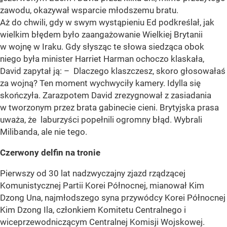
zawodu, okazywał wsparcie młodszemu bratu.
Aż do chwili, gdy w swym wystąpieniu Ed podkreślał, jak
wielkim błędem było zaangażowanie Wielkiej Brytanii
w wojnę w Iraku. Gdy słysząc te słowa siedząca obok
niego była minister Harriet Harman ochoczo klaskała,
David zapytał ją: – Dlaczego klaszczesz, skoro głosowałaś
za wojną? Ten moment wychwyciły kamery. Idylla się
skończyła. Zarazpotem David zrezygnował z zasiadania
w tworzonym przez brata gabinecie cieni. Brytyjska prasa
uważa, że laburzyści popełnili ogromny błąd. Wybrali
Milibanda, ale nie tego.
Czerwony delfin na tronie
Pierwszy od 30 lat nadzwyczajny zjazd rządzącej
Komunistycznej Partii Korei Północnej, mianował Kim
Dzong Una, najmłodszego syna przywódcy Korei Północnej
Kim Dzong Ila, członkiem Komitetu Centralnego i
wiceprzewodniczącym Centralnej Komisji Wojskowej.