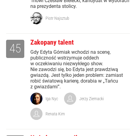
mówi Czesław Bielecki, kandydat w wyborach
na prezydenta stolicy.
Piotr Najsztub
Zakopany talent
45
Gdy Edyta Górniak wchodzi na scenę,
publiczność wstrzymuje oddech
w oczekiwaniu niezwykłego show.
Nie zawodzi się, bo Edyta jest prawdziwą
gwiazdą. Jest tylko jeden problem: zamiast
robić światową karierę, dorabia w „Tańcu
z gwiazdami”.
Iga Nyc
Jerzy Ziemacki
Renata Kim