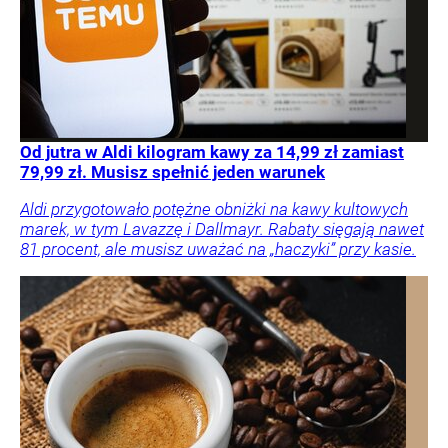
Od jutra w Aldi kilogram kawy za 14,99 zł zamiast
79,99 zł. Musisz spełnić jeden warunek
Aldi przygotowało potężne obniżki na kawy kultowych
marek, w tym Lavazzę i Dallmayr. Rabaty sięgają nawet
81 procent, ale musisz uważać na „haczyki” przy kasie.