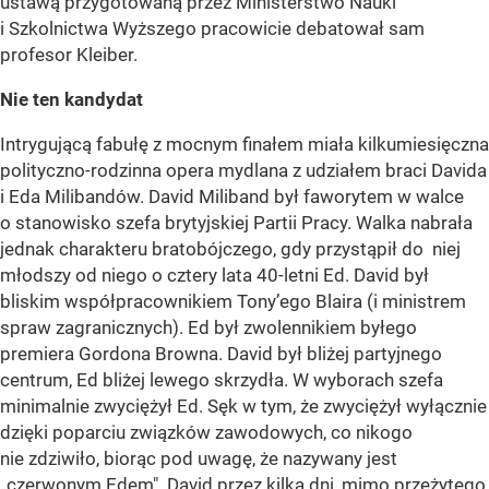
ustawą przygotowaną przez Ministerstwo Nauki
i Szkolnictwa Wyższego pracowicie debatował sam
profesor Kleiber.
Nie ten kandydat
Intrygującą fabułę z mocnym finałem miała kilkumiesięczna
polityczno-rodzinna opera mydlana z udziałem braci Davida
i Eda Milibandów. David Miliband był faworytem w walce
o stanowisko szefa brytyjskiej Partii Pracy. Walka nabrała
jednak charakteru bratobójczego, gdy przystąpił do niej
młodszy od niego o cztery lata 40-letni Ed. David był
bliskim współpracownikiem Tony’ego Blaira (i ministrem
spraw zagranicznych). Ed był zwolennikiem byłego
premiera Gordona Browna. David był bliżej partyjnego
centrum, Ed bliżej lewego skrzydła. W wyborach szefa
minimalnie zwyciężył Ed. Sęk w tym, że zwyciężył wyłącznie
dzięki poparciu związków zawodowych, co nikogo
nie zdziwiło, biorąc pod uwagę, że nazywany jest
„czerwonym Edem". David przez kilka dni, mimo przeżytego