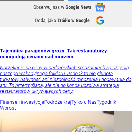
Obserwuj nas
w
Google News
Dodaj jako
źródło w Google
Tajemnica paragonów grozy. Tak restauratorzy
manipulują cenami nad morzem
Narzekanie na ceny w nadmorskich smażalniach są częścią
naszego wakacyjnego folkloru. Jednak to nie głupota
turystów, naiwność ani niezdolność mnożenia i dodawania do
stu. To przemyślana, ale nie do końca uczciwa strategia
restauratorów ukrywających ceny.
Finanse i inwestycje
Podróże
Kraj
Tylko u Nas
Tygodnik
Wprost