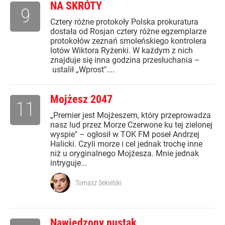
NA SKRÓTY
9
Cztery różne protokoły Polska prokuratura
dostała od Rosjan cztery różne egzemplarze
protokołów zeznań smoleńskiego kontrolera
lotów Wiktora Ryżenki. W każdym z nich
znajduje się inna godzina przesłuchania –
ustalił „Wprost"....
Mojżesz 2047
11
„Premier jest Mojżeszem, który przeprowadza
nasz lud przez Morze Czerwone ku tej zielonej
wyspie" – ogłosił w TOK FM poseł Andrzej
Halicki. Czyli morze i cel jednak trochę inne
niż u oryginalnego Mojżesza. Mnie jednak
intryguje...
Tomasz Sekielski
Nawiedzony pustak