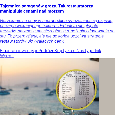
Tajemnica paragonów grozy. Tak restauratorzy
manipulują cenami nad morzem
Narzekanie na ceny w nadmorskich smażalniach są częścią
naszego wakacyjnego folkloru. Jednak to nie głupota
turystów, naiwność ani niezdolność mnożenia i dodawania do
stu. To przemyślana, ale nie do końca uczciwa strategia
restauratorów ukrywających ceny.
Finanse i inwestycje
Podróże
Kraj
Tylko u Nas
Tygodnik
Wprost