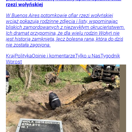
rzezi wołyńskiej
W Buenos Aires potomkowie ofiar rzezi wołyńskiej
wciąż pokazują rodzinne zdjęcia i listy, wspominając
bliskich zamordowanych z niezwykłym okrucieństwem.
Ich dramat przypomina, że dla wielu rodzin Wołyń nie
jest historią zamkniętą, lecz bolesną raną, która do dziś
nie została zagojona.
Kraj
Polityka
Opinie i komentarze
Tylko u Nas
Tygodnik
Wprost