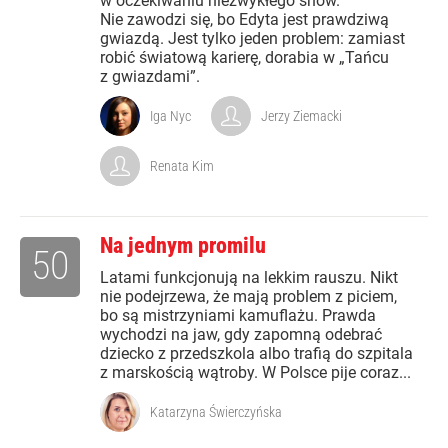
w oczekiwaniu niezwykłego show.
Nie zawodzi się, bo Edyta jest prawdziwą
gwiazdą. Jest tylko jeden problem: zamiast
robić światową karierę, dorabia w „Tańcu
z gwiazdami”.
Iga Nyc
Jerzy Ziemacki
Renata Kim
Na jednym promilu
50
Latami funkcjonują na lekkim rauszu. Nikt
nie podejrzewa, że mają problem z piciem,
bo są mistrzyniami kamuflażu. Prawda
wychodzi na jaw, gdy zapomną odebrać
dziecko z przedszkola albo trafią do szpitala
z marskością wątroby. W Polsce pije coraz...
Katarzyna Świerczyńska