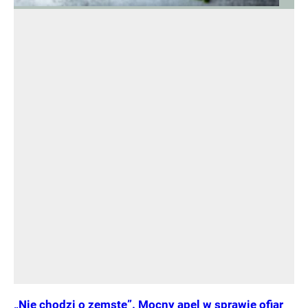
„Nie chodzi o zemstę”. Mocny apel w sprawie ofiar