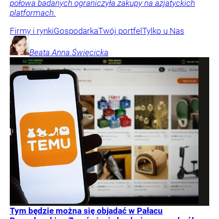
połowa badanych ograniczyła zakupy na azjatyckich
platformach.
Firmy i rynki
Gospodarka
Twój portfel
Tylko u Nas
Beata Anna
Święcicka
Tym będzie można się objadać w Pałacu