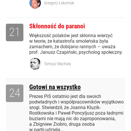
Grzegorz Łakomski
Skłonność do paranoi
21
Większość polaków jest skłonna wierzyć
w teorie, że katastrofa smoleńska była
zamachem, że dobijano rannych – uważa
prof. Janusz Czapiński, psycholog społeczny.
Tomasz Machała
Gotowi na wszystko
24
Prezes PiS ostatnio jest dla swoich
podwładnych i współpracowników wyjątkowo
srogi. Stwierdził, że Joanna Kluzik-
Rostkowska i Paweł Poncyljusz poza ładnymi
buziami nie mają nic do zaproponowania,
a Zbigniew Ziobro, druga osoba
w partii,udziela...