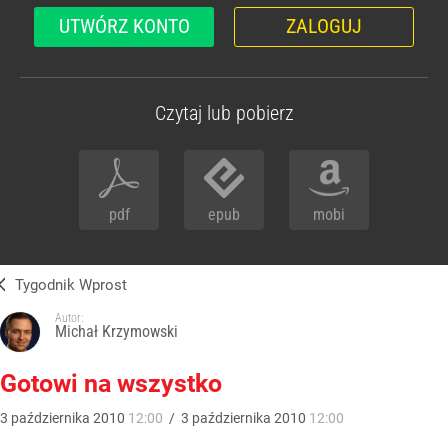
UTWÓRZ KONTO
ZALOGUJ
Czytaj lub pobierz
pdf
epub
mobi
Tygodnik Wprost
Autor:
Michał Krzymowski
Gotowi na wszystko
3
października
2010
12:00
/
3
października
2010
12:00