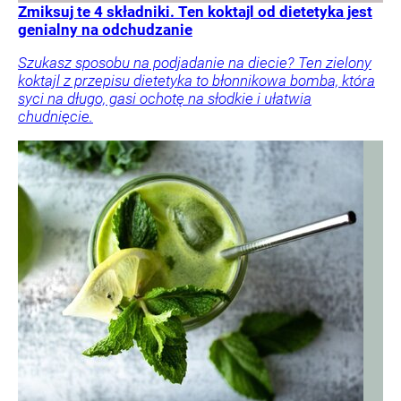
Zmiksuj te 4 składniki. Ten koktajl od dietetyka jest
genialny na odchudzanie
Szukasz sposobu na podjadanie na diecie? Ten zielony
koktajl z przepisu dietetyka to błonnikowa bomba, która
syci na długo, gasi ochotę na słodkie i ułatwia
chudnięcie.