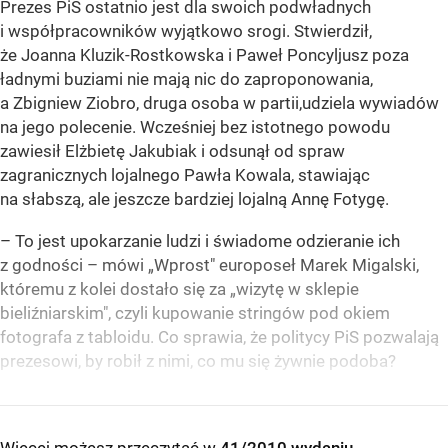
Prezes PiS ostatnio jest dla swoich podwładnych
i współpracowników wyjątkowo srogi. Stwierdził,
że Joanna Kluzik-Rostkowska i Paweł Poncyljusz poza
ładnymi buziami nie mają nic do zaproponowania,
a Zbigniew Ziobro, druga osoba w partii,udziela wywiadów
na jego polecenie. Wcześniej bez istotnego powodu
zawiesił Elżbietę Jakubiak i odsunął od spraw
zagranicznych lojalnego Pawła Kowala, stawiając
na słabszą, ale jeszcze bardziej lojalną Annę Fotygę.
– To jest upokarzanie ludzi i świadome odzieranie ich
z godności – mówi „Wprost" europoseł Marek Migalski,
któremu z kolei dostało się za „wizytę w sklepie
bieliźniarskim", czyli kupowanie stringów pod okiem
fotografa z tabloidu. Co sprawia, że politycy PiS pozwalają
prezesowi, by robił z nimi, co mu się żywnie podoba?