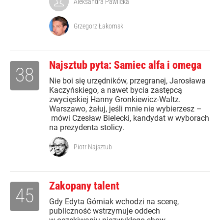
Aleksandra Pawlicka
Grzegorz Łakomski
Najsztub pyta: Samiec alfa i omega
38
Nie boi się urzędników, przegranej, Jarosława
Kaczyńskiego, a nawet bycia zastępcą
zwycięskiej Hanny Gronkiewicz-Waltz.
Warszawo, żałuj, jeśli mnie nie wybierzesz –
mówi Czesław Bielecki, kandydat w wyborach
na prezydenta stolicy.
Piotr Najsztub
Zakopany talent
45
Gdy Edyta Górniak wchodzi na scenę,
publiczność wstrzymuje oddech