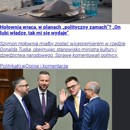
Hołownia wraca, w planach „polityczny zamach”? „On
lubi władzę, tak mi się wydaje”
Szymon Hołownia miałby zostać wicepremierem w rządzie
Donalda Tuska, obejmując stanowisko ministra kultury i
dziedzictwa narodowego. Sprawę komentowali politycy.
Polityka
Kraj
Opinie i komentarze