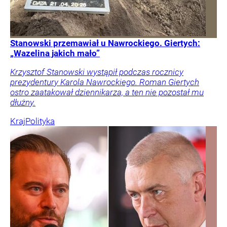
Stanowski przemawiał u Nawrockiego. Giertych:
„Wazelina jakich mało”
Krzysztof Stanowski wystąpił podczas rocznicy
prezydentury Karola Nawrockiego. Roman Giertych
ostro zaatakował dziennikarza, a ten nie pozostał mu
dłużny.
Kraj
Polityka