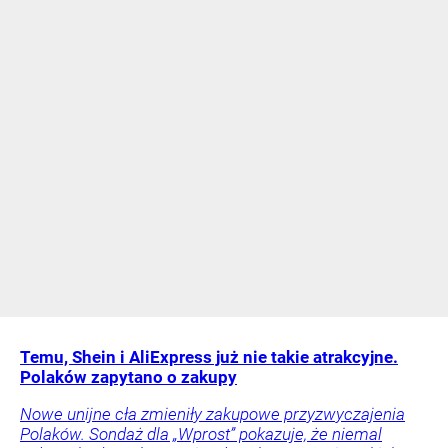
Temu, Shein i AliExpress już nie takie atrakcyjne.
Polaków zapytano o zakupy
Nowe unijne cła zmieniły zakupowe przyzwyczajenia
Polaków. Sondaż dla „Wprost” pokazuje, że niemal