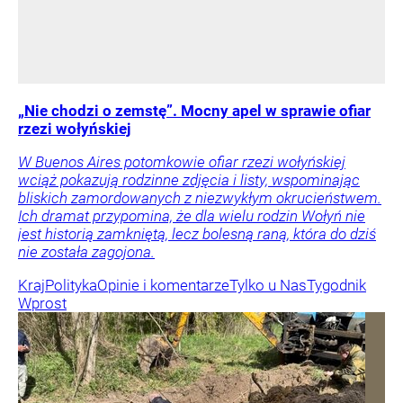
„Nie chodzi o zemstę”. Mocny apel w sprawie ofiar
rzezi wołyńskiej
W Buenos Aires potomkowie ofiar rzezi wołyńskiej
wciąż pokazują rodzinne zdjęcia i listy, wspominając
bliskich zamordowanych z niezwykłym okrucieństwem.
Ich dramat przypomina, że dla wielu rodzin Wołyń nie
jest historią zamkniętą, lecz bolesną raną, która do dziś
nie została zagojona.
Kraj
Polityka
Opinie i komentarze
Tylko u Nas
Tygodnik
Wprost