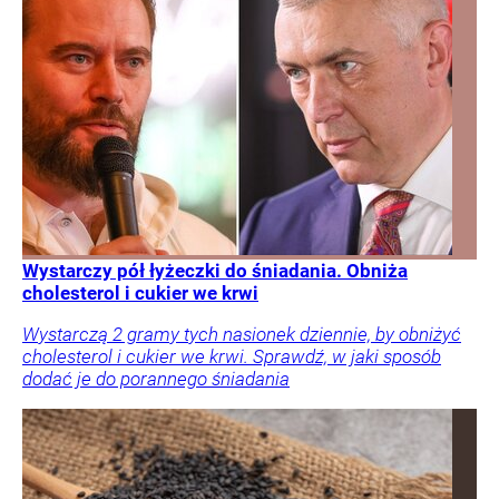
Wystarczy pół łyżeczki do śniadania. Obniża
cholesterol i cukier we krwi
Wystarczą 2 gramy tych nasionek dziennie, by obniżyć
cholesterol i cukier we krwi. Sprawdź, w jaki sposób
dodać je do porannego śniadania