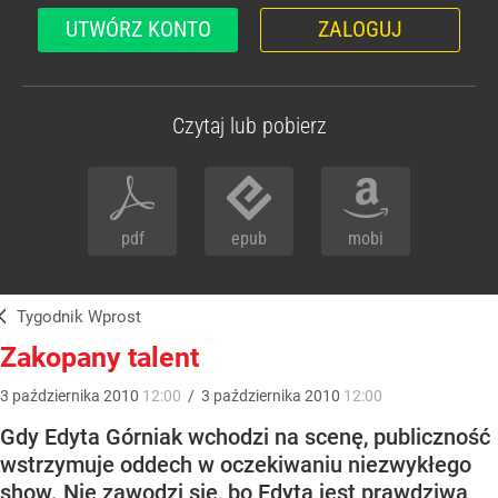
UTWÓRZ KONTO
ZALOGUJ
Czytaj lub pobierz
pdf
epub
mobi
Tygodnik Wprost
Zakopany talent
3
października
2010
12:00
/
3
października
2010
12:00
Gdy Edyta Górniak wchodzi na scenę, publiczność
wstrzymuje oddech w oczekiwaniu niezwykłego
show. Nie zawodzi się, bo Edyta jest prawdziwą