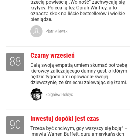
trzecią powieścią „Wolność” zachwycają się
krytycy. Poleca ją też Oprah Winfrey, a to
oznacza skok na liście bestsellerów i wielkie
pieniądze.
Piotr Milewski
Czarny wrzesień
88
Całą swoją empatią umiem skumać potrzebę
kierowcy zaliczającego dumny gest, o którym
będzie tygodniami opowiadał swojej
dziewczynie, ze śmiechu zalewając się łzami.
Zbigniew Hołdys
Inwestuj dopóki jest czas
90
Trzeba być chciwym, gdy wszyscy się boją” –
mawia Warren Buffett, guru amerykańskich