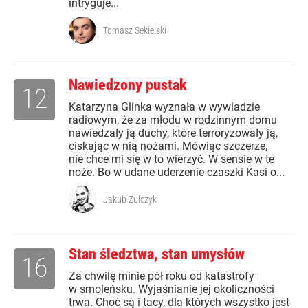
intryguje...
Tomasz Sekielski
Nawiedzony pustak
12
Katarzyna Glinka wyznała w wywiadzie
radiowym, że za młodu w rodzinnym domu
nawiedzały ją duchy, które terroryzowały ją,
ciskając w nią nożami. Mówiąc szczerze,
nie chce mi się w to wierzyć. W sensie w te
noże. Bo w udane uderzenie czaszki Kasi o...
Jakub Żulczyk
Stan śledztwa, stan umysłów
16
Za chwilę minie pół roku od katastrofy
w smoleńsku. Wyjaśnianie jej okoliczności
trwa. Choć są i tacy, dla których wszystko jest