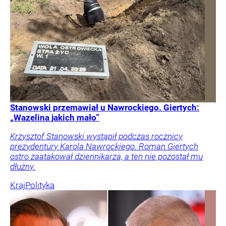
Stanowski przemawiał u Nawrockiego. Giertych:
„Wazelina jakich mało”
Krzysztof Stanowski wystąpił podczas rocznicy
prezydentury Karola Nawrockiego. Roman Giertych
ostro zaatakował dziennikarza, a ten nie pozostał mu
dłużny.
Kraj
Polityka