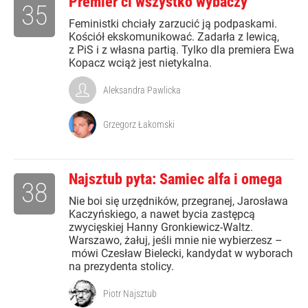
Premier ci wszystko wybaczy
35
Feministki chciały zarzucić ją podpaskami.
Kościół ekskomunikować. Zadarła z lewicą,
z PiS i z własna partią. Tylko dla premiera Ewa
Kopacz wciąż jest nietykalna.
Aleksandra Pawlicka
Grzegorz Łakomski
Najsztub pyta: Samiec alfa i omega
38
Nie boi się urzędników, przegranej, Jarosława
Kaczyńskiego, a nawet bycia zastępcą
zwycięskiej Hanny Gronkiewicz-Waltz.
Warszawo, żałuj, jeśli mnie nie wybierzesz –
mówi Czesław Bielecki, kandydat w wyborach
na prezydenta stolicy.
Piotr Najsztub