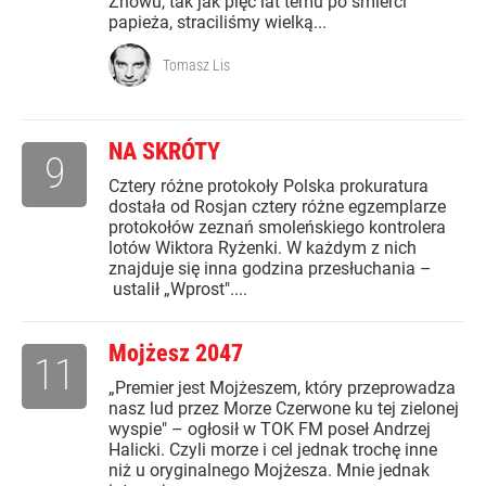
Znowu, tak jak pięć lat temu po śmierci
papieża, straciliśmy wielką...
Tomasz Lis
NA SKRÓTY
9
Cztery różne protokoły Polska prokuratura
dostała od Rosjan cztery różne egzemplarze
protokołów zeznań smoleńskiego kontrolera
lotów Wiktora Ryżenki. W każdym z nich
znajduje się inna godzina przesłuchania –
ustalił „Wprost"....
Mojżesz 2047
11
„Premier jest Mojżeszem, który przeprowadza
nasz lud przez Morze Czerwone ku tej zielonej
wyspie" – ogłosił w TOK FM poseł Andrzej
Halicki. Czyli morze i cel jednak trochę inne
niż u oryginalnego Mojżesza. Mnie jednak