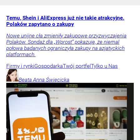
Temu, Shein i AliExpress już nie takie atrakcyjne.
Polaków zapytano o zakupy
Nowe unijne cła zmieniły zakupowe przyzwyczajenia
Polaków. Sondaż dla „Wprost” pokazuje, że niemal
połowa badanych ograniczyła zakupy na azjatyckich
platformach.
Firmy i rynki
Gospodarka
Twój portfel
Tylko u Nas
Beata Anna
Święcicka