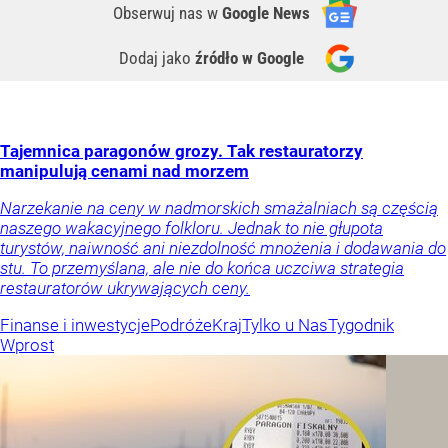
Obserwuj nas
w
Google News
Dodaj jako
źródło w Google
Tajemnica paragonów grozy. Tak restauratorzy
manipulują cenami nad morzem
Narzekanie na ceny w nadmorskich smażalniach są częścią
naszego wakacyjnego folkloru. Jednak to nie głupota
turystów, naiwność ani niezdolność mnożenia i dodawania do
stu. To przemyślana, ale nie do końca uczciwa strategia
restauratorów ukrywających ceny.
Finanse i inwestycje
Podróże
Kraj
Tylko u Nas
Tygodnik
Wprost