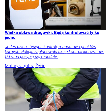
Wielka obława drogówki. Będą kontrolować tylko
jedno
Jeden dzień. Tysiące kontroli, mandatów i punktów
karnych. Policja zaplanowała akcję kontroli kierowców.
Od rana posypią się mandaty.
Motoryzacja
Kraj
Życie