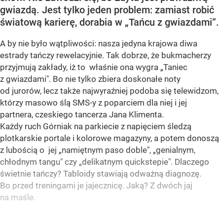
gwiazdą. Jest tylko jeden problem: zamiast robić
światową karierę, dorabia w „Tańcu z gwiazdami”.
A by nie było wątpliwości: nasza jedyna krajowa diwa
estrady tańczy rewelacyjnie. Tak dobrze, że bukmacherzy
przyjmują zakłady, iż to właśnie ona wygra „Taniec
z gwiazdami". Bo nie tylko zbiera doskonałe noty
od jurorów, lecz także najwyraźniej podoba się telewidzom,
którzy masowo ślą SMS-y z poparciem dla niej i jej
partnera, czeskiego tancerza Jana Klimenta.
Każdy ruch Górniak na parkiecie z napięciem śledzą
plotkarskie portale i kolorowe magazyny, a potem donoszą
z lubością o jej „namiętnym paso doble", „genialnym,
chłodnym tangu" czy „delikatnym quickstepie". Dlaczego
świetnie tańczy? Tabloidy stawiają odważną diagnozę.
Bo przed treningami je jajecznicę. Jaką? Z dwóch jaj
na maśle.