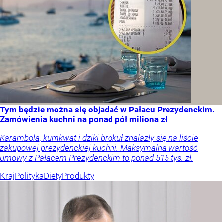
Tym będzie można się objadać w Pałacu Prezydenckim.
Zamówienia kuchni na ponad pół miliona zł
Karambola, kumkwat i dziki brokuł znalazły się na liście
zakupowej prezydenckiej kuchni. Maksymalna wartość
umowy z Pałacem Prezydenckim to ponad 515 tys. zł.
Kraj
Polityka
Diety
Produkty