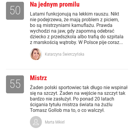
Na jednym promilu
50
Latami funkcjonują na lekkim rauszu. Nikt
nie podejrzewa, że mają problem z piciem,
bo są mistrzyniami kamuflażu. Prawda
wychodzi na jaw, gdy zapomną odebrać
dziecko z przedszkola albo trafią do szpitala
z marskością wątroby. W Polsce pije coraz...
Katarzyna Świerczyńska
Mistrz
55
Żaden polski sportowiec tak długo nie wspinał
się na szczyt. Żaden na wejście na szczyt tak
bardzo nie zasłużył. Po ponad 20 latach
ścigania tytułu mistrza świata na żużlu
Tomasz Gollob ma to, o co walczył.
Marta Mikiel