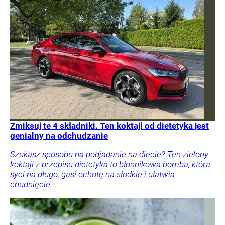
Zmiksuj te 4 składniki. Ten koktajl od dietetyka jest
genialny na odchudzanie
Szukasz sposobu na podjadanie na diecie? Ten zielony
koktajl z przepisu dietetyka to błonnikowa bomba, która
syci na długo, gasi ochotę na słodkie i ułatwia
chudnięcie.