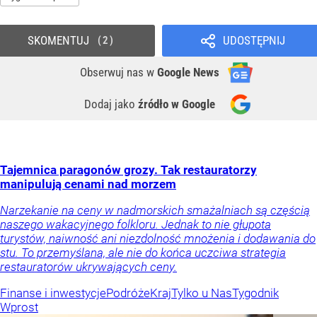
SKOMENTUJ
UDOSTĘPNIJ
2
Obserwuj nas
w
Google News
Dodaj jako
źródło w Google
Tajemnica paragonów grozy. Tak restauratorzy
manipulują cenami nad morzem
Narzekanie na ceny w nadmorskich smażalniach są częścią
naszego wakacyjnego folkloru. Jednak to nie głupota
turystów, naiwność ani niezdolność mnożenia i dodawania do
stu. To przemyślana, ale nie do końca uczciwa strategia
restauratorów ukrywających ceny.
Finanse i inwestycje
Podróże
Kraj
Tylko u Nas
Tygodnik
Wprost