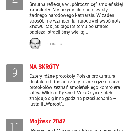
4
Smutna refleksja w „półrocznicę” smoleńskiej
katastrofy. Nie przyniosła ona niestety
żadnego narodowego katharsis. W żaden
sposób nie wzmocniła narodowej wspólnoty.
Znowu, tak jak pięć lat temu po śmierci
papieża, straciliśmy wielką...
Tomasz Lis
NA SKRÓTY
9
Cztery różne protokoły Polska prokuratura
dostała od Rosjan cztery różne egzemplarze
protokołów zeznań smoleńskiego kontrolera
lotów Wiktora Ryżenki. W każdym z nich
znajduje się inna godzina przesłuchania –
ustalił „Wprost"....
Mojżesz 2047
11
„Premier jest Mojżeszem, który przeprowadza