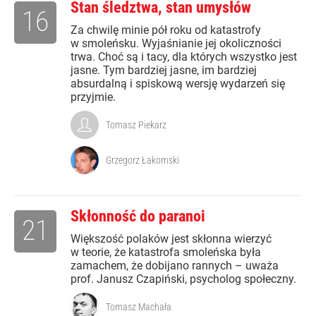
Stan śledztwa, stan umysłów
16
Za chwilę minie pół roku od katastrofy
w smoleńsku. Wyjaśnianie jej okoliczności
trwa. Choć są i tacy, dla których wszystko jest
jasne. Tym bardziej jasne, im bardziej
absurdalną i spiskową wersję wydarzeń się
przyjmie.
Tomasz Piekarz
Grzegorz Łakomski
Skłonność do paranoi
21
Większość polaków jest skłonna wierzyć
w teorie, że katastrofa smoleńska była
zamachem, że dobijano rannych – uważa
prof. Janusz Czapiński, psycholog społeczny.
Tomasz Machała