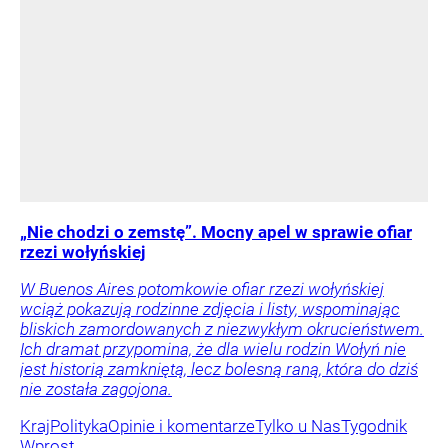
„Nie chodzi o zemstę”. Mocny apel w sprawie ofiar
rzezi wołyńskiej
W Buenos Aires potomkowie ofiar rzezi wołyńskiej
wciąż pokazują rodzinne zdjęcia i listy, wspominając
bliskich zamordowanych z niezwykłym okrucieństwem.
Ich dramat przypomina, że dla wielu rodzin Wołyń nie
jest historią zamkniętą, lecz bolesną raną, która do dziś
nie została zagojona.
Kraj
Polityka
Opinie i komentarze
Tylko u Nas
Tygodnik
Wprost