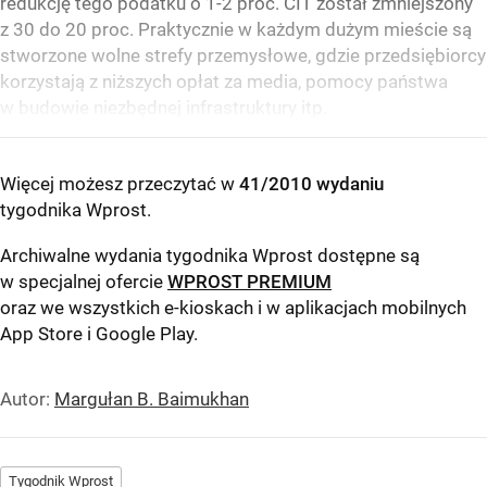
redukcję tego podatku o 1-2 proc. CIT został zmniejszony
z 30 do 20 proc. Praktycznie w każdym dużym mieście są
stworzone wolne strefy przemysłowe, gdzie przedsiębiorcy
korzystają z niższych opłat za media, pomocy państwa
w budowie niezbędnej infrastruktury itp.
Więcej możesz przeczytać w
41/2010 wydaniu
tygodnika Wprost
.
Archiwalne wydania tygodnika Wprost dostępne są
w specjalnej ofercie
WPROST PREMIUM
oraz we wszystkich e-kioskach i w aplikacjach mobilnych
App Store
i
Google Play
.
Autor:
Margułan B. Baimukhan
Tygodnik Wprost