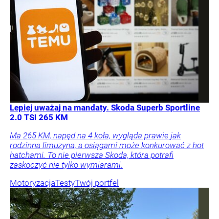
Lepiej uważaj na mandaty. Skoda Superb Sportline
2.0 TSI 265 KM
Ma 265 KM, napęd na 4 koła, wygląda prawie jak
rodzinna limuzyna, a osiągami może konkurować z hot
hatchami. To nie pierwsza Skoda, która potrafi
zaskoczyć nie tylko wymiarami.
Motoryzacja
Testy
Twój portfel