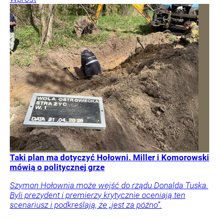
Taki plan ma dotyczyć Hołowni. Miller i Komorowski
mówią o politycznej grze
Szymon Hołownia może wejść do rządu Donalda Tuska.
Byli prezydent i premierzy krytycznie oceniają ten
scenariusz i podkreślają, że „jest za późno”.