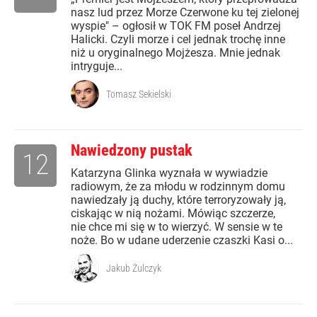
nasz lud przez Morze Czerwone ku tej zielonej
wyspie" – ogłosił w TOK FM poseł Andrzej
Halicki. Czyli morze i cel jednak trochę inne
niż u oryginalnego Mojżesza. Mnie jednak
intryguje...
Tomasz Sekielski
Nawiedzony pustak
12
Katarzyna Glinka wyznała w wywiadzie
radiowym, że za młodu w rodzinnym domu
nawiedzały ją duchy, które terroryzowały ją,
ciskając w nią nożami. Mówiąc szczerze,
nie chce mi się w to wierzyć. W sensie w te
noże. Bo w udane uderzenie czaszki Kasi o...
Jakub Żulczyk