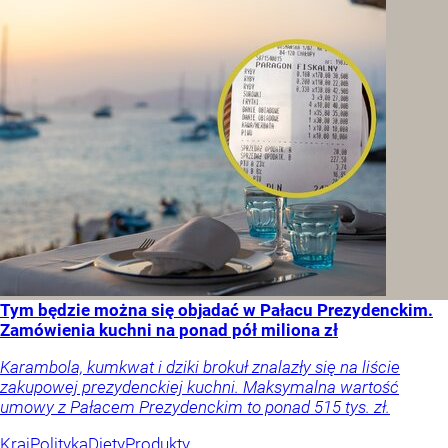
Tym będzie można się objadać w Pałacu Prezydenckim.
Zamówienia kuchni na ponad pół miliona zł
Karambola, kumkwat i dziki brokuł znalazły się na liście
zakupowej prezydenckiej kuchni. Maksymalna wartość
umowy z Pałacem Prezydenckim to ponad 515 tys. zł.
Kraj
Polityka
Diety
Produkty