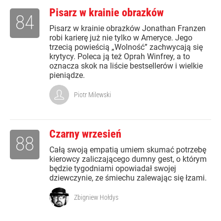
Pisarz w krainie obrazków
84
Pisarz w krainie obrazków Jonathan Franzen
robi karierę już nie tylko w Ameryce. Jego
trzecią powieścią „Wolność” zachwycają się
krytycy. Poleca ją też Oprah Winfrey, a to
oznacza skok na liście bestsellerów i wielkie
pieniądze.
Piotr Milewski
Czarny wrzesień
88
Całą swoją empatią umiem skumać potrzebę
kierowcy zaliczającego dumny gest, o którym
będzie tygodniami opowiadał swojej
dziewczynie, ze śmiechu zalewając się łzami.
Zbigniew Hołdys