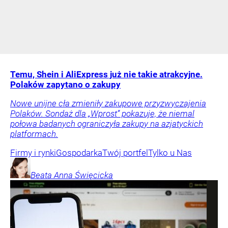
Temu, Shein i AliExpress już nie takie atrakcyjne.
Polaków zapytano o zakupy
Nowe unijne cła zmieniły zakupowe przyzwyczajenia
Polaków. Sondaż dla „Wprost” pokazuje, że niemal
połowa badanych ograniczyła zakupy na azjatyckich
platformach.
Firmy i rynki
Gospodarka
Twój portfel
Tylko u Nas
Beata Anna
Święcicka