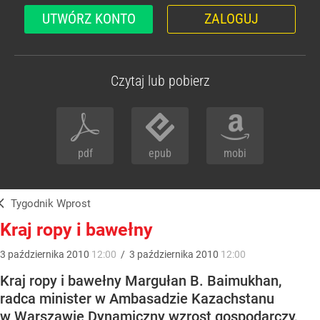
UTWÓRZ KONTO
ZALOGUJ
Czytaj lub pobierz
pdf
epub
mobi
Tygodnik Wprost
Kraj ropy i bawełny
3
października
2010
12:00
/
3
października
2010
12:00
Kraj ropy i bawełny Margułan B. Baimukhan,
radca minister w Ambasadzie Kazachstanu
w Warszawie Dynamiczny wzrost gospodarczy,