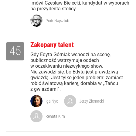
mówi Czesław Bielecki, kandydat w wyborach
na prezydenta stolicy.
Piotr Najsztub
Zakopany talent
45
Gdy Edyta Górniak wchodzi na scenę,
publiczność wstrzymuje oddech
w oczekiwaniu niezwykłego show.
Nie zawodzi się, bo Edyta jest prawdziwą
gwiazdą. Jest tylko jeden problem: zamiast
robić światową karierę, dorabia w „Tańcu
z gwiazdami”.
Iga Nyc
Jerzy Ziemacki
Renata Kim