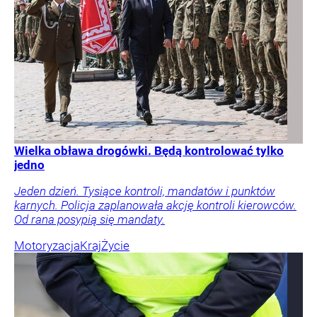
Wielka obława drogówki. Będą kontrolować tylko
jedno
Jeden dzień. Tysiące kontroli, mandatów i punktów
karnych. Policja zaplanowała akcję kontroli kierowców.
Od rana posypią się mandaty.
Motoryzacja
Kraj
Życie