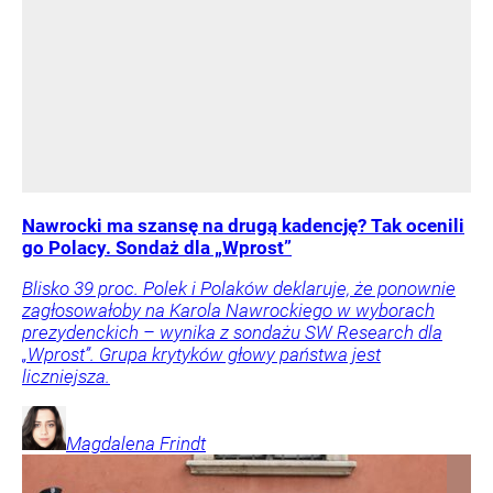
Nawrocki ma szansę na drugą kadencję? Tak ocenili
go Polacy. Sondaż dla „Wprost”
Blisko 39 proc. Polek i Polaków deklaruje, że ponownie
zagłosowałoby na Karola Nawrockiego w wyborach
prezydenckich – wynika z sondażu SW Research dla
„Wprost”. Grupa krytyków głowy państwa jest
liczniejsza.
Magdalena
Frindt