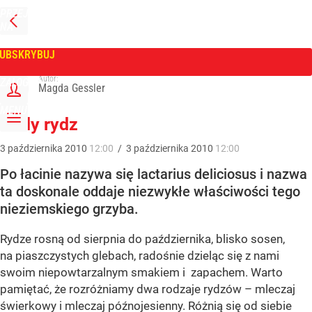
PRZEJDŹ
NA
WPROST
STRONĘ
GŁÓWNĄ
UBSKRYBUJ
Tygodnik Wprost
Autor:
ZALOGUJ
Magda Gessler
MENU
Rudy rydz
3
października
2010
12:00
/
3
października
2010
12:00
Po łacinie nazywa się lactarius deliciosus i nazwa
ta doskonale oddaje niezwykłe właściwości tego
nieziemskiego grzyba.
Rydze rosną od sierpnia do października, blisko sosen,
na piaszczystych glebach, radośnie dzieląc się z nami
swoim niepowtarzalnym smakiem i zapachem. Warto
pamiętać, że rozróżniamy dwa rodzaje rydzów – mleczaj
świerkowy i mleczaj późnojesienny. Różnią się od siebie