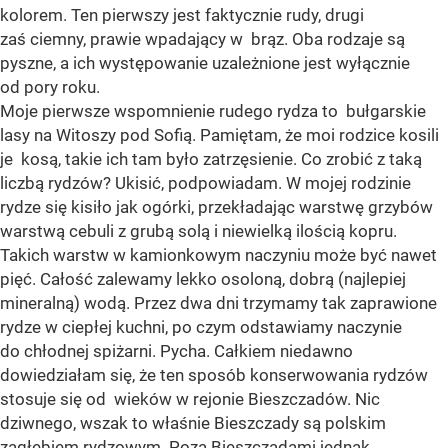
kolorem. Ten pierwszy jest faktycznie rudy, drugi
zaś ciemny, prawie wpadający w brąz. Oba rodzaje są
pyszne, a ich występowanie uzależnione jest wyłącznie
od pory roku.
Moje pierwsze wspomnienie rudego rydza to bułgarskie
lasy na Witoszy pod Sofią. Pamiętam, że moi rodzice kosili
je kosą, takie ich tam było zatrzęsienie. Co zrobić z taką
liczbą rydzów? Ukisić, podpowiadam. W mojej rodzinie
rydze się kisiło jak ogórki, przekładając warstwę grzybów
warstwą cebuli z grubą solą i niewielką ilością kopru.
Takich warstw w kamionkowym naczyniu może być nawet
pięć. Całość zalewamy lekko osoloną, dobrą (najlepiej
mineralną) wodą. Przez dwa dni trzymamy tak zaprawione
rydze w ciepłej kuchni, po czym odstawiamy naczynie
do chłodnej spiżarni. Pycha. Całkiem niedawno
dowiedziałam się, że ten sposób konserwowania rydzów
stosuje się od wieków w rejonie Bieszczadów. Nic
dziwnego, wszak to właśnie Bieszczady są polskim
zagłębiem rydzowym. Poza Bieszczadami jednak