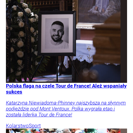
Polska flaga na czele Tour de France! Ależ wspaniały
sukces
Katarzyna Niewiadoma-Phinney najszybsza na słynnym
podjeździe pod Mont Ventoux. Polka wygrała etap i
została liderką Tour de France!
Kolarstwo
Sport