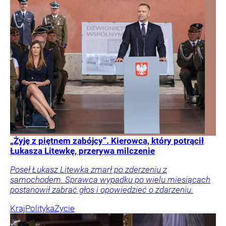
„Żyję z piętnem zabójcy”. Kierowca, który potrącił
Łukasza Litewkę, przerywa milczenie
Poseł Łukasz Litewka zmarł po zderzeniu z
samochodem. Sprawca wypadku po wielu miesiącach
postanowił zabrać głos i opowiedzieć o zdarzeniu.
Kraj
Polityka
Życie