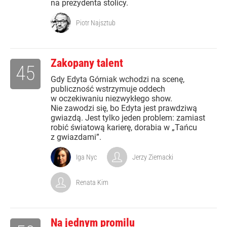
na prezydenta stolicy.
Piotr Najsztub
Zakopany talent
45
Gdy Edyta Górniak wchodzi na scenę,
publiczność wstrzymuje oddech
w oczekiwaniu niezwykłego show.
Nie zawodzi się, bo Edyta jest prawdziwą
gwiazdą. Jest tylko jeden problem: zamiast
robić światową karierę, dorabia w „Tańcu
z gwiazdami”.
Iga Nyc
Jerzy Ziemacki
Renata Kim
Na jednym promilu