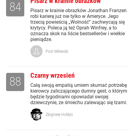
Pisarz w krainie obrazków
84
Pisarz w krainie obrazków Jonathan Franzen
robi karierę już nie tylko w Ameryce. Jego
trzecią powieścią „Wolność” zachwycają się
krytycy. Poleca ją też Oprah Winfrey, a to
oznacza skok na liście bestsellerów i wielkie
pieniądze.
Piotr Milewski
Czarny wrzesień
88
Całą swoją empatią umiem skumać potrzebę
kierowcy zaliczającego dumny gest, o którym
będzie tygodniami opowiadał swojej
dziewczynie, ze śmiechu zalewając się łzami.
Zbigniew Hołdys