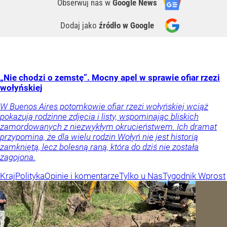
Obserwuj nas
w
Google News
Dodaj jako
źródło w Google
„Nie chodzi o zemstę”. Mocny apel w sprawie ofiar rzezi
wołyńskiej
W Buenos Aires potomkowie ofiar rzezi wołyńskiej wciąż
pokazują rodzinne zdjęcia i listy, wspominając bliskich
zamordowanych z niezwykłym okrucieństwem. Ich dramat
przypomina, że dla wielu rodzin Wołyń nie jest historią
zamkniętą, lecz bolesną raną, która do dziś nie została
zagojona.
Kraj
Polityka
Opinie i komentarze
Tylko u Nas
Tygodnik Wprost