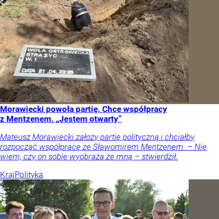
Morawiecki powoła partię. Chce współpracy
z Mentzenem. „Jestem otwarty”
Mateusz Morawiecki założy partię polityczną i chciałby
rozpocząć współpracę ze Sławomirem Mentzenem. – Nie
wiem, czy on sobie wyobraża ze mną – stwierdził.
Kraj
Polityka