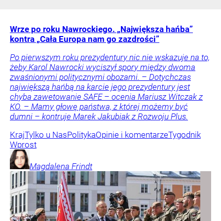
Wrze po roku Nawrockiego. „Największa hańba”
kontra „Cała Europa nam go zazdrości”
Po pierwszym roku prezydentury nic nie wskazuje na to,
żeby Karol Nawrocki wyciszył spory między dwoma
zwaśnionymi politycznymi obozami. – Dotychczas
największą hańbą na karcie jego prezydentury jest
chyba zawetowanie SAFE – ocenia Mariusz Witczak z
KO. – Mamy głowę państwa, z której możemy być
dumni – kontruje Marek Jakubiak z Rozwoju Plus.
Kraj
Tylko u Nas
Polityka
Opinie i komentarze
Tygodnik
Wprost
Magdalena
Frindt