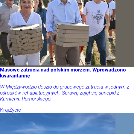
Masowe zatrucia nad polskim morzem. Wprowadzono
kwarantannę
W Międzywodziu doszło do grupowego zatrucia w jednym z
ośrodków rehabilitacyjnych. Sprawą zajął się sanepid z
Kamienia Pomorskiego.
Kraj
Życie