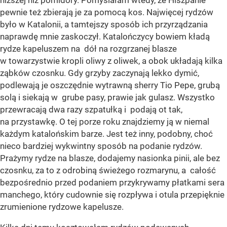
niższej niż pomidory. Pomyślałam wtedy, że Hiszpanie
pewnie też zbierają je za pomocą kos. Najwięcej rydzów
było w Katalonii, a tamtejszy sposób ich przyrządzania
naprawdę mnie zaskoczył. Katalończycy bowiem kładą
rydze kapeluszem na dół na rozgrzanej blasze
w towarzystwie kropli oliwy z oliwek, a obok układają kilka
ząbków czosnku. Gdy grzyby zaczynają lekko dymić,
podlewają je oszczędnie wytrawną sherry Tio Pepe, grubą
solą i siekają w grube pasy, prawie jak gulasz. Wszystko
przewracają dwa razy szpatułką i podają ot tak,
na przystawkę. O tej porze roku znajdziemy ją w niemal
każdym katalońskim barze. Jest też inny, podobny, choć
nieco bardziej wykwintny sposób na podanie rydzów.
Prażymy rydze na blasze, dodajemy nasionka pinii, ale bez
czosnku, za to z odrobiną świeżego rozmarynu, a całość
bezpośrednio przed podaniem przykrywamy płatkami sera
manchego, który cudownie się rozpływa i otula przepięknie
zrumienione rydzowe kapelusze.