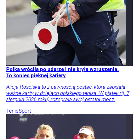
Polka wróciła po udarze i nie kryła wzruszenia.
To koniec pięknej kariery
Alicja Rosolska to z pewnością postać, która zapisała
ważne karty w dziejach polskiego tenisa. W piątek (tj. 7
sierpnia 2026 roku) rozegrała swój ostatni mecz.
Tenis
Sport