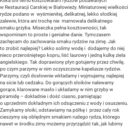
Kilka dni temu kosztowałam rydzów podawanych
w Restauracji Carskiej w Białowieży. Miniaturowej wielkości
rydze podano w wyśmienitej, delikatnej, lekko słodkiej
zalewie, która ani trochę nie marnowała delikatnego
smaku grzyba. Miseczka pełna kosztowności, tak
wspominam to proste i genialne danie. Tymczasem
zachęcam do zachowania smaku rydzów na zimę. Jak
to zrobić najlepiej? Lekko solimy wodę i dodajemy do niej
nieco przerośniętego kopru, liść laurowy i jedną kulkę ziela
angielskiego. Tak doprawiony płyn gotujemy przez chwilę,
po czym parzymy w nim oczyszczone kapelusze rydzów.
Parzymy, czyli dosłownie wkładamy i wyjmujemy, najlepiej
na sicie lub cedzaku. Do gorących słoików nalewamy
gorące, klarowane masło i układamy w nim grzyby w
piramidę – dokładnie i dość ciasno, pamiętając
o uprzednim dokładnym ich odsączeniu z wody i osuszeniu.
Zamykamy słoiki, odstawiamy na półkę i przez cały rok
cieszymy się obłędnym smakiem rudego rydza, którego
nawet w środku zimy możemy przyrządzić tak, jak lubimy