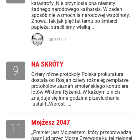
katastrofy. Nie przyniosła ona niestety
żadnego narodowego katharsis. W żaden
sposób nie wzmocniła narodowej wspólnoty.
Znowu, tak jak pięć lat temu po śmierci
papieża, straciliśmy wielką...
Tomasz Lis
NA SKRÓTY
9
Cztery różne protokoły Polska prokuratura
dostała od Rosjan cztery różne egzemplarze
protokołów zeznań smoleńskiego kontrolera
lotów Wiktora Ryżenki. W każdym z nich
znajduje się inna godzina przesłuchania –
ustalił „Wprost"....
Mojżesz 2047
11
„Premier jest Mojżeszem, który przeprowadza
nasz lud przez Morze Czerwone ku tej zielonej