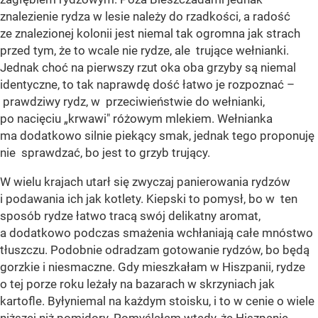
znalezienie rydza w lesie należy do rzadkości, a radość
ze znalezionej kolonii jest niemal tak ogromna jak strach
przed tym, że to wcale nie rydze, ale trujące wełnianki.
Jednak choć na pierwszy rzut oka oba grzyby są niemal
identyczne, to tak naprawdę dość łatwo je rozpoznać –
prawdziwy rydz, w przeciwieństwie do wełnianki,
po nacięciu „krwawi" różowym mlekiem. Wełnianka
ma dodatkowo silnie piekący smak, jednak tego proponuję
nie sprawdzać, bo jest to grzyb trujący.
W wielu krajach utarł się zwyczaj panierowania rydzów
i podawania ich jak kotlety. Kiepski to pomysł, bo w ten
sposób rydze łatwo tracą swój delikatny aromat,
a dodatkowo podczas smażenia wchłaniają całe mnóstwo
tłuszczu. Podobnie odradzam gotowanie rydzów, bo będą
gorzkie i niesmaczne. Gdy mieszkałam w Hiszpanii, rydze
o tej porze roku leżały na bazarach w skrzyniach jak
kartofle. Byłyniemal na każdym stoisku, i to w cenie o wiele