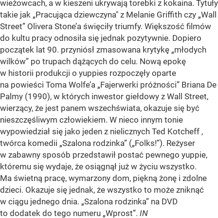
wieżowcach, a w kieszeni ukrywają torebki z kokaina. Tytuły
takie jak „Pracująca dziewczyna" z Melanie Griffith czy „Wall
Street” Olivera Stone’a święciły triumfy. Większość filmów
do kultu pracy odnosiła się jednak pozytywnie. Dopiero
początek lat 90. przyniósł zmasowana krytykę „młodych
wilków” po trupach dążących do celu. Nową epokę
w historii produkcji o yuppies rozpoczęły oparte
na powieści Toma Wolfe’a „Fajerwerki próżności” Briana De
Palmy (1990), w których inwestor giełdowy z Wall Street,
wierzący, że jest panem wszechświata, okazuje się być
nieszczęśliwym człowiekiem. W nieco innym tonie
wypowiedział się jako jeden z nielicznych Ted Kotcheff ,
twórca komedii „Szalona rodzinka” („Folks!”). Reżyser
w zabawny sposób przedstawił postać pewnego yuppie,
któremu się wydaje, że osiągnął już w życiu wszystko.
Ma świetną pracę, wymarzony dom, piękną żonę i zdolne
dzieci. Okazuje się jednak, że wszystko to może zniknąć
w ciągu jednego dnia. „Szalona rodzinka” na DVD
to dodatek do tego numeru „Wprost”.
IN