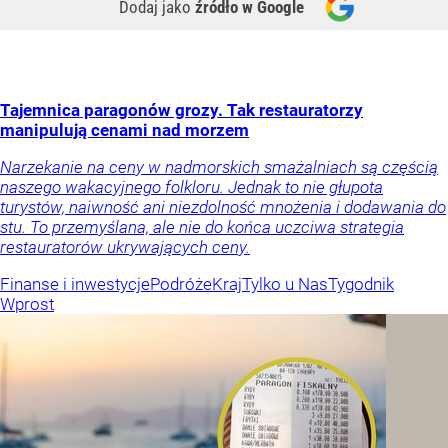
Dodaj jako
źródło w Google
Tajemnica paragonów grozy. Tak restauratorzy
manipulują cenami nad morzem
Narzekanie na ceny w nadmorskich smażalniach są częścią
naszego wakacyjnego folkloru. Jednak to nie głupota
turystów, naiwność ani niezdolność mnożenia i dodawania do
stu. To przemyślana, ale nie do końca uczciwa strategia
restauratorów ukrywających ceny.
Finanse i inwestycje
Podróże
Kraj
Tylko u Nas
Tygodnik
Wprost