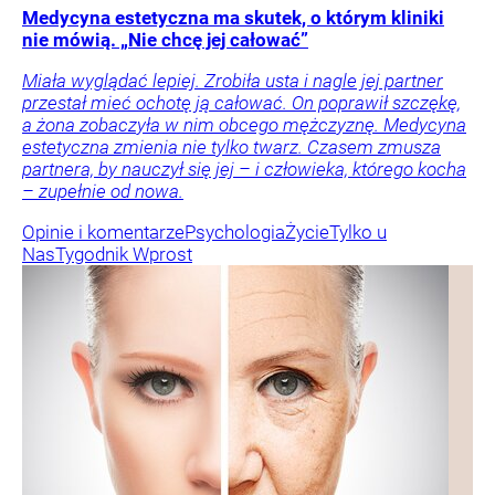
Medycyna estetyczna ma skutek, o którym kliniki
nie mówią. „Nie chcę jej całować”
Miała wyglądać lepiej. Zrobiła usta i nagle jej partner
przestał mieć ochotę ją całować. On poprawił szczękę,
a żona zobaczyła w nim obcego mężczyznę. Medycyna
estetyczna zmienia nie tylko twarz. Czasem zmusza
partnera, by nauczył się jej – i człowieka, którego kocha
– zupełnie od nowa.
Opinie i komentarze
Psychologia
Życie
Tylko u
Nas
Tygodnik Wprost