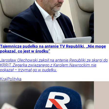
Tajemnicze pudełko na antenie TV Republiki. „Nie mogę
pokazać, co jest w środku”
Jarosław Olechowski zakpił na antenie Republiki ze skargi do
KRRiT. Zegarka związanego z Karolem Nawrockim nie
pokazał – trzymał go w pudełku.
Kraj
Polityka