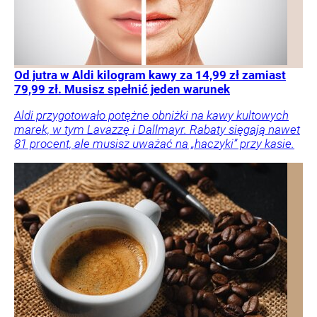
Od jutra w Aldi kilogram kawy za 14,99 zł zamiast
79,99 zł. Musisz spełnić jeden warunek
Aldi przygotowało potężne obniżki na kawy kultowych
marek, w tym Lavazzę i Dallmayr. Rabaty sięgają nawet
81 procent, ale musisz uważać na „haczyki” przy kasie.