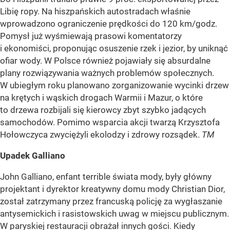
Libię ropy. Na hiszpańskich autostradach właśnie
wprowadzono ograniczenie prędkości do 120 km/godz.
Pomysł już wyśmiewają prasowi komentatorzy
i ekonomiści, proponując osuszenie rzek i jezior, by uniknąć
ofiar wody. W Polsce również pojawiały się absurdalne
plany rozwiązywania ważnych problemów społecznych.
W ubiegłym roku planowano zorganizowanie wycinki drzew
na krętych i wąskich drogach Warmii i Mazur, o które
to drzewa rozbijali się kierowcy zbyt szybko jadących
samochodów. Pomimo wsparcia akcji twarzą Krzysztofa
Hołowczyca zwyciężyli ekolodzy i zdrowy rozsądek.
TM
Upadek Galliano
John Galliano, enfant terrible świata mody, były główny
projektant i dyrektor kreatywny domu mody Christian Dior,
został zatrzymany przez francuską policję za wygłaszanie
antysemickich i rasistowskich uwag w miejscu publicznym.
W paryskiej restauracji obrażał innych gości. Kiedy