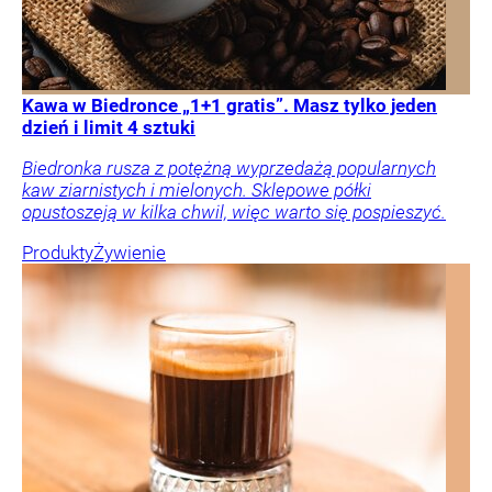
Kawa w Biedronce „1+1 gratis”. Masz tylko jeden
dzień i limit 4 sztuki
Biedronka rusza z potężną wyprzedażą popularnych
kaw ziarnistych i mielonych. Sklepowe półki
opustoszeją w kilka chwil, więc warto się pospieszyć.
Produkty
Żywienie