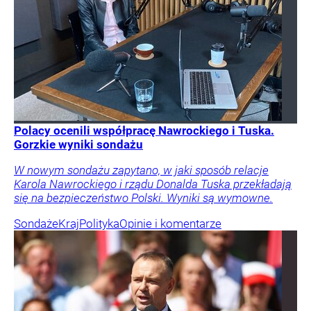
Polacy ocenili współpracę Nawrockiego i Tuska.
Gorzkie wyniki sondażu
W nowym sondażu zapytano, w jaki sposób relacje
Karola Nawrockiego i rządu Donalda Tuska przekładają
się na bezpieczeństwo Polski. Wyniki są wymowne.
Sondaże
Kraj
Polityka
Opinie i komentarze