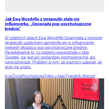
Jak Ewa Woydyłło z terapeutki stała się
influencerką. „Opowiada pop-psychologiczne
brednie”
W ostatnich latach Ewa Woydyłło-Osiatyńska z cenionej
terapeutki uzależnień zamieniła się w influencerkę,
niekiedy głoszącą pop-psychologiczne brednie.
Paradoksalnie to, co ostatnio powiedziała o Idze
Świątek, nie jest ani najbardziej kontrowersyjne, ani
najgroźniejsze. Problem w tym, że wszyscy udawali, że
tego nie widzą.
Kraj
Życie
Psychologia
Tylko u Nas
Tygodnik Wprost