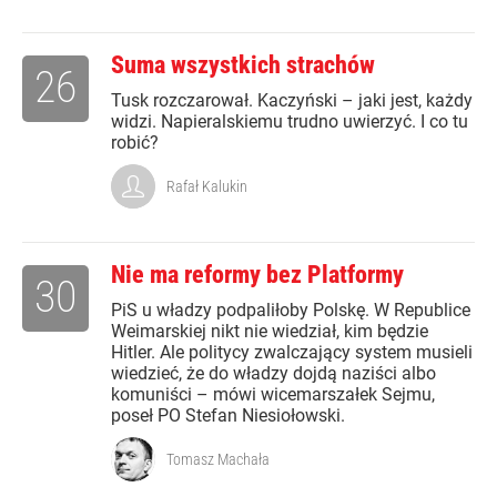
Suma wszystkich strachów
26
Tusk rozczarował. Kaczyński – jaki jest, każdy
widzi. Napieralskiemu trudno uwierzyć. I co tu
robić?
Rafał Kalukin
Nie ma reformy bez Platformy
30
PiS u władzy podpaliłoby Polskę. W Republice
Weimarskiej nikt nie wiedział, kim będzie
Hitler. Ale politycy zwalczający system musieli
wiedzieć, że do władzy dojdą naziści albo
komuniści – mówi wicemarszałek Sejmu,
poseł PO Stefan Niesiołowski.
Tomasz Machała