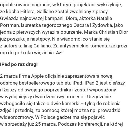
opublikowano nagranie, w którym projektant wykrzykuje,
że kocha Hitlera, Galliano został zwolniony z pracy.
Gwiazda najnowszej kampanii Diora, aktorka Natalie
Portman, laureatka tegorocznego Oscara i Żydówka, jako
jedna z pierwszych wyraziła oburzenie. Marka Christian Dior
już poszukuje następcy. Nie wiadomo, co stanie się
z autorską linią Galliano. Za antysemickie komentarze grozi
mu do pół roku więzienia.
AF
IPad po raz drugi
2 marca firma Apple oficjalnie zaprezentowała nową
odsłonę bestsellerowego tabletu iPad. IPad 2 jest cieńszy
i lżejszy od swojego poprzednika i został wyposażony
w wydajniejszy dwurdzeniowy procesor. Urządzenie
wzbogaciło się także o dwie kamerki – tylną do robienia
zdjęć i przednią, za pomocą której można np. prowadzić
wideorozmowy. W Polsce gadżet ma się pojawić
w sprzedaży już 25 marca. Podczas konferencji, na której