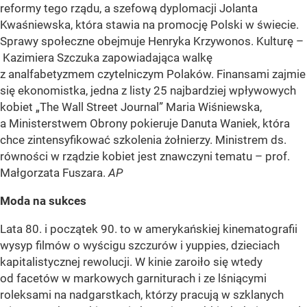
reformy tego rządu, a szefową dyplomacji Jolanta
Kwaśniewska, która stawia na promocję Polski w świecie.
Sprawy społeczne obejmuje Henryka Krzywonos. Kulturę –
Kazimiera Szczuka zapowiadająca walkę
z analfabetyzmem czytelniczym Polaków. Finansami zajmie
się ekonomistka, jedna z listy 25 najbardziej wpływowych
kobiet „The Wall Street Journal” Maria Wiśniewska,
a Ministerstwem Obrony pokieruje Danuta Waniek, która
chce zintensyfikować szkolenia żołnierzy. Ministrem ds.
równości w rządzie kobiet jest znawczyni tematu – prof.
Małgorzata Fuszara.
AP
Moda na sukces
Lata 80. i początek 90. to w amerykańskiej kinematografii
wysyp filmów o wyścigu szczurów i yuppies, dzieciach
kapitalistycznej rewolucji. W kinie zaroiło się wtedy
od facetów w markowych garniturach i ze lśniącymi
roleksami na nadgarstkach, którzy pracują w szklanych