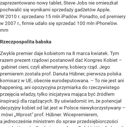
zaprezentowano nowy tablet, Steve Jobs nie omieszkał
pochwalić się wynikami sprzedaży gadżetów Apple.
W 2010 r. sprzedano 15 mln iPadów. Ponadto, od premiery
w 2007 r., firmie udało się sprzedać 100 mln iPhone’ów.
mm
Rzeczpospolita babska
Zwykle premier daje kobietom na 8 marca kwiatek. Tym
razem prezent rządowi postanowił dać Kongres Kobiet –
gabinet cieni, czyli alternatywny, kobiecy rząd. Jego
premierem została prof. Danuta Hübner, pierwsza polska
komisarz w UE, obecnie eurodeputowana. – To nie jest ani
happening, ani opozycyjna przymiarka do rzeczywistego
przejęcia władzy, tylko inicjatywa mająca być źródłem
inspiracji dla rządzących. By uświadomić im, że potencjał
decyzyjny kobiet od lat jest w Polsce niewykorzystywany –
mówi „Wprost" prof. Hübner. Wicepremierem,
a jednocześnie ministrem do spraw przedsiębiorczości