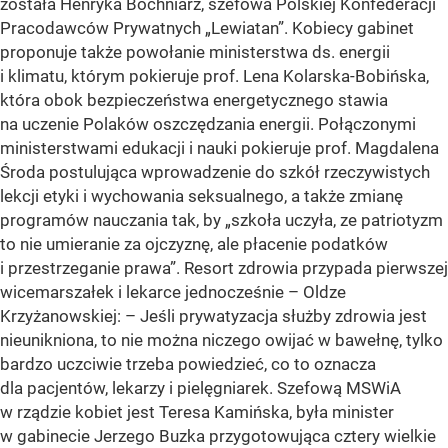
została Henryka Bochniarz, szefowa Polskiej Konfederacji
Pracodawców Prywatnych „Lewiatan”. Kobiecy gabinet
proponuje także powołanie ministerstwa ds. energii
i klimatu, którym pokieruje prof. Lena Kolarska-Bobińska,
która obok bezpieczeństwa energetycznego stawia
na uczenie Polaków oszczędzania energii. Połączonymi
ministerstwami edukacji i nauki pokieruje prof. Magdalena
Środa postulująca wprowadzenie do szkół rzeczywistych
lekcji etyki i wychowania seksualnego, a także zmianę
programów nauczania tak, by „szkoła uczyła, ze patriotyzm
to nie umieranie za ojczyznę, ale płacenie podatków
i przestrzeganie prawa”. Resort zdrowia przypada pierwszej
wicemarszałek i lekarce jednocześnie – Oldze
Krzyżanowskiej: – Jeśli prywatyzacja służby zdrowia jest
nieunikniona, to nie można niczego owijać w bawełnę, tylko
bardzo uczciwie trzeba powiedzieć, co to oznacza
dla pacjentów, lekarzy i pielęgniarek. Szefową MSWiA
w rządzie kobiet jest Teresa Kamińska, była minister
w gabinecie Jerzego Buzka przygotowująca cztery wielkie