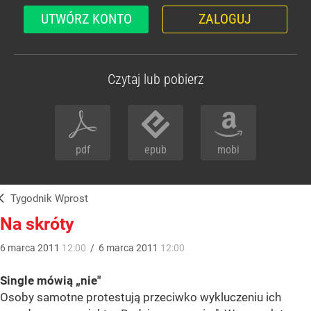
UTWÓRZ KONTO
ZALOGUJ
Czytaj lub pobierz
pdf
epub
mobi
Tygodnik Wprost
Na skróty
6
marca
2011
12:00
/
6
marca
2011
12:00
Single mówią „nie"
Osoby samotne protestują przeciwko wykluczeniu ich