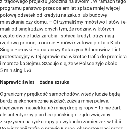
z rządowego projektu „Rodzina na swoim". W ramach tego
programu państwo przez osiem lat spłaca mniej więcej
połowę odsetek od kredytu na zakup lub budowę
mieszkania czy domu. – Otrzymaliśmy mnóstwo listów i e-
maili od singli zdziwionych tym, że rodziny, w których
często dwoje ludzi zarabia i spłaca kredyt, otrzymają
rządową pomoc, a oni nie – mówi szefowa portalu Klub
Singla Połówki Pomarańczy Katarzyna Adamowicz. List
protestacyjny w tej sprawie ma wkrótce trafić do premiera
i marszałka Sejmu. Szacuje się, że w Polsce żyje około
5 mln singli.
KI
Naprawić świat – żadna sztuka
Ograniczmy prędkość samochodów, wtedy ludzie będą
bardziej ekonomicznie jeździć, zużyją mniej paliwa,
i będziemy musieli kupić mniej drogiej ropy – to nie żart,
ale autentyczny plan hiszpańskiego rządu związany
z kryzysem na rynku ropy po wybuchu zamieszek w Libii.
Do Hiszpanii trafiało prawie 9 proc. eksportowanej przez