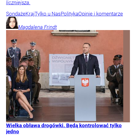
liczniejsza.
Sondaże
Kraj
Tylko u Nas
Polityka
Opinie i komentarze
Magdalena
Frindt
Wielka obława drogówki. Będą kontrolować tylko
jedno