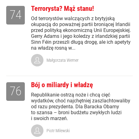
Terrorysta? Mąż stanu!
74
Od terrorystów walczących z brytyjską
okupacją do poważnej partii broniącej Irlandii
przed polityką ekonomiczną Unii Europejskiej.
Gerry Adams i jego koledzy z irlandzkiej partii
Sinn Féin przeszli długą drogę, ale ich apetyty
na władzę rosną w...
Małgorzata Werner
Bój o miliardy i władzę
76
Republikanie ostrzą noże i chcą cięć
wydatków, choć najchętniej zaszlachtowaliby
od razu prezydenta. Dla Baracka Obamy
to szansa – broni budżetu zwykłych ludzi
i swoich marzeń.
Piotr Milewski