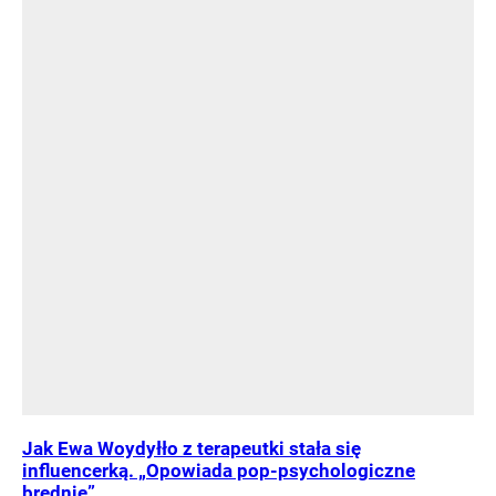
Jak Ewa Woydyłło z terapeutki stała się
influencerką. „Opowiada pop-psychologiczne
brednie”