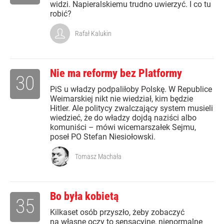
widzi. Napieralskiemu trudno uwierzyć. I co tu
robić?
Rafał Kalukin
Nie ma reformy bez Platformy
30
PiS u władzy podpaliłoby Polskę. W Republice
Weimarskiej nikt nie wiedział, kim będzie
Hitler. Ale politycy zwalczający system musieli
wiedzieć, że do władzy dojdą naziści albo
komuniści – mówi wicemarszałek Sejmu,
poseł PO Stefan Niesiołowski.
Tomasz Machała
Bo była kobietą
35
Kilkaset osób przyszło, żeby zobaczyć
na własne oczy to sensacyjne, nienormalne