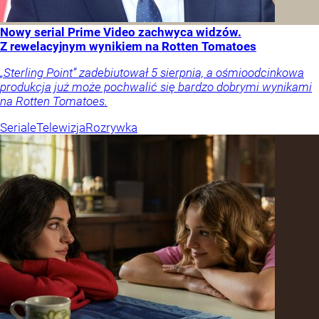
Nowy serial Prime Video zachwyca widzów.
Z rewelacyjnym wynikiem na Rotten Tomatoes
„Sterling Point” zadebiutował 5 sierpnia, a ośmioodcinkowa
produkcja już może pochwalić się bardzo dobrymi wynikami
na Rotten Tomatoes.
Seriale
Telewizja
Rozrywka