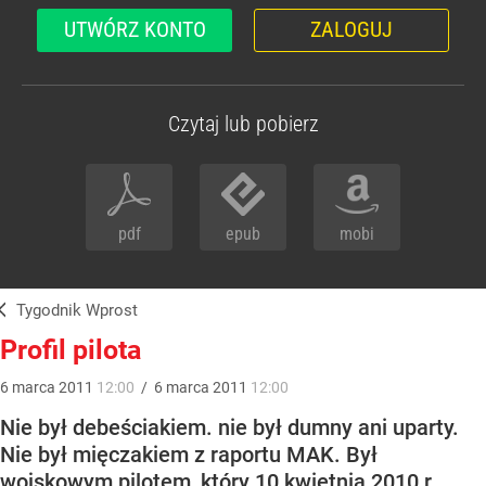
UTWÓRZ KONTO
ZALOGUJ
Czytaj lub pobierz
pdf
epub
mobi
Tygodnik Wprost
Profil pilota
6
marca
2011
12:00
/
6
marca
2011
12:00
Nie był debeściakiem. nie był dumny ani uparty.
Nie był mięczakiem z raportu MAK. Był
wojskowym pilotem, który 10 kwietnia 2010 r.