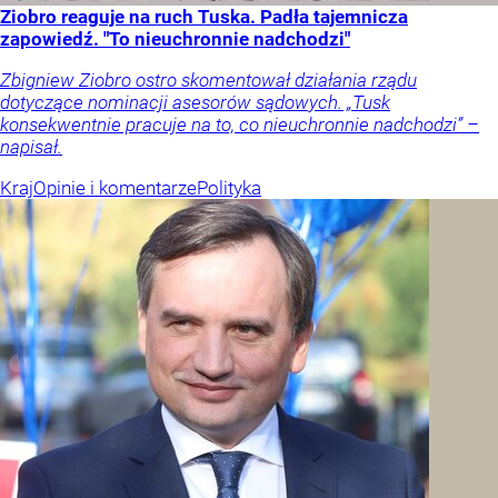
Ziobro reaguje na ruch Tuska. Padła tajemnicza
zapowiedź. "To nieuchronnie nadchodzi"
Zbigniew Ziobro ostro skomentował działania rządu
dotyczące nominacji asesorów sądowych. „Tusk
konsekwentnie pracuje na to, co nieuchronnie nadchodzi” –
napisał.
Kraj
Opinie i komentarze
Polityka