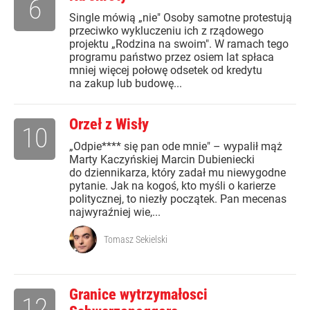
6
Single mówią „nie" Osoby samotne protestują
przeciwko wykluczeniu ich z rządowego
projektu „Rodzina na swoim". W ramach tego
programu państwo przez osiem lat spłaca
mniej więcej połowę odsetek od kredytu
na zakup lub budowę...
Orzeł z Wisły
10
„Odpie**** się pan ode mnie" – wypalił mąż
Marty Kaczyńskiej Marcin Dubieniecki
do dziennikarza, który zadał mu niewygodne
pytanie. Jak na kogoś, kto myśli o karierze
politycznej, to niezły początek. Pan mecenas
najwyraźniej wie,...
Tomasz Sekielski
Granice wytrzymałosci
12