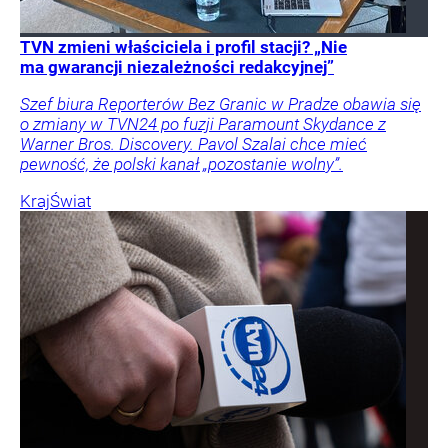
TVN zmieni właściciela i profil stacji? „Nie
ma gwarancji niezależności redakcyjnej”
Szef biura Reporterów Bez Granic w Pradze obawia się
o zmiany w TVN24 po fuzji Paramount Skydance z
Warner Bros. Discovery. Pavol Szalai chce mieć
pewność, że polski kanał „pozostanie wolny”.
Kraj
Świat