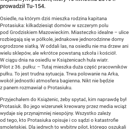
prowadził Tu-154.
Osiedle, na którym dziś mieszka rodzina kapitana
Protasiuka: kilkadziesiąt domów w szczerym polu
pod Grodziskiem Mazowieckim. Miasteczko idealne – ulice
rozbiegają się w półkole, jednakowe jednorodzinne domy
ogrodzone siatką. W oddali las, na osiedlu nie ma drzew ani
wielu sklepów, ale wkrótce powstaną szkoła i kościół.
W ciągu dnia na osiedlu w Książenicach hula wiatr.
Pilot z 36. pułku: – Tutaj mieszka duża część pracowników
pułku. To jest trudna sytuacja. Trwa polowanie na Arka,
wokół jednostki atmosfera bagienna. Nikt nie będzie
z panem rozmawiał o Protasiuku.
Przyjechałem do Książenic, żeby spytać, kim naprawdę był
Protasiuk. Bo jego wizerunek kreowany przez media wciąż
wydaje się przynajmniej niespójny. Wszystko zależy
od tego, kto Protasiuka opisuje i co sądzi o katastrofie
smoleńskiej. Dla jednych to wybitny pilot, którego oszukali