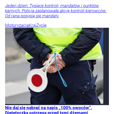
Jeden dzień. Tysiące kontroli, mandatów i punktów
karnych. Policja zaplanowała akcję kontroli kierowców.
Od rana posypią się mandaty.
Motoryzacja
Kraj
Życie
Nie daj się nabrać na napis „100% owoców”.
Dietetyczka ostrzega przed tymi dżemami