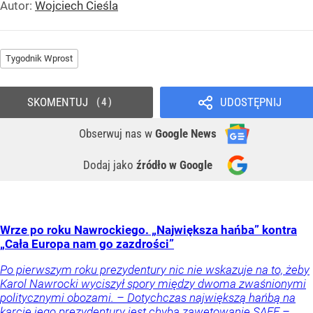
Autor:
Wojciech Cieśla
Tygodnik Wprost
SKOMENTUJ
UDOSTĘPNIJ
4
Obserwuj nas
w
Google News
Dodaj jako
źródło w Google
Wrze po roku Nawrockiego. „Największa hańba” kontra
„Cała Europa nam go zazdrości”
Po pierwszym roku prezydentury nic nie wskazuje na to, żeby
Karol Nawrocki wyciszył spory między dwoma zwaśnionymi
politycznymi obozami. – Dotychczas największą hańbą na
karcie jego prezydentury jest chyba zawetowanie SAFE –