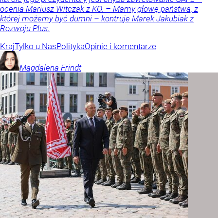
ocenia Mariusz Witczak z KO. – Mamy głowę państwa, z
której możemy być dumni – kontruje Marek Jakubiak z
Rozwoju Plus.
Kraj
Tylko u Nas
Polityka
Opinie i komentarze
Magdalena
Frindt