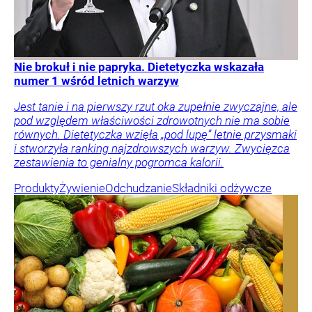
Nie brokuł i nie papryka. Dietetyczka wskazała
numer 1 wśród letnich warzyw
Jest tanie i na pierwszy rzut oka zupełnie zwyczajne, ale
pod względem właściwości zdrowotnych nie ma sobie
równych. Dietetyczka wzięła „pod lupę” letnie przysmaki
i stworzyła ranking najzdrowszych warzyw. Zwycięzca
zestawienia to genialny pogromca kalorii.
Produkty
Żywienie
Odchudzanie
Składniki odżywcze