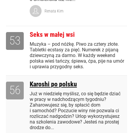
Renata Kim
Seks w małej wsi
53
Muzyka – pod nóżkę. Piwo za cztery złote.
Tabletki ecstasy za pięć. Numerek z pijaną
dziewczyną za darmo. W każdy weekend
polska wieś tańczy, śpiewa, ćpa, pije na umór
i uprawia przygodny seks.
Karoshi po polsku
56
Już w niedzielę myślisz, co się będzie dziać
w pracy w nadchodzącym tygodniu?
Zaharowujesz się, by spłacić dom
i samochód? Poczucie winy nie pozwala ci
rozliczać nadgodzin? Urlop wykorzystujesz
na szkolenia zawodowe? Jesteś na prostej
drodze do...