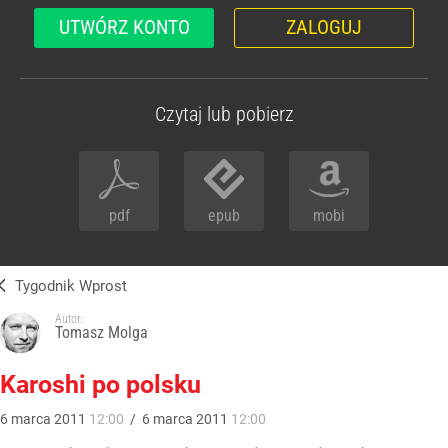
UTWÓRZ KONTO
ZALOGUJ
Czytaj lub pobierz
pdf
epub
mobi
Tygodnik Wprost
Autor:
Tomasz Molga
Karoshi po polsku
6
marca
2011
12:00
/
6
marca
2011
12:00