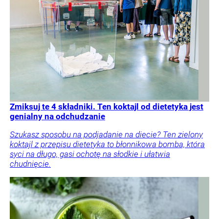
Zmiksuj te 4 składniki. Ten koktajl od dietetyka jest
genialny na odchudzanie
Szukasz sposobu na podjadanie na diecie? Ten zielony
koktajl z przepisu dietetyka to błonnikowa bomba, która
syci na długo, gasi ochotę na słodkie i ułatwia
chudnięcie.