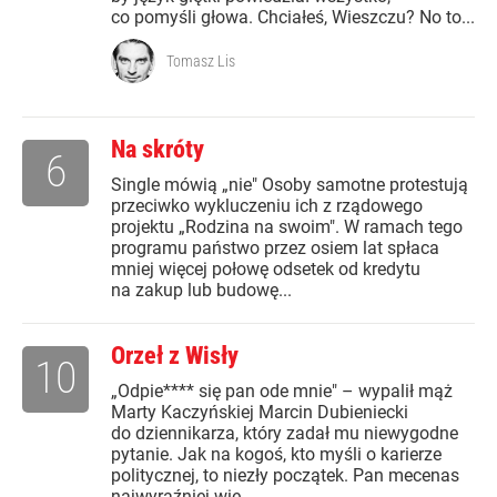
co pomyśli głowa. Chciałeś, Wieszczu? No to...
Tomasz Lis
Na skróty
6
Single mówią „nie" Osoby samotne protestują
przeciwko wykluczeniu ich z rządowego
projektu „Rodzina na swoim". W ramach tego
programu państwo przez osiem lat spłaca
mniej więcej połowę odsetek od kredytu
na zakup lub budowę...
Orzeł z Wisły
10
„Odpie**** się pan ode mnie" – wypalił mąż
Marty Kaczyńskiej Marcin Dubieniecki
do dziennikarza, który zadał mu niewygodne
pytanie. Jak na kogoś, kto myśli o karierze
politycznej, to niezły początek. Pan mecenas
najwyraźniej wie,...