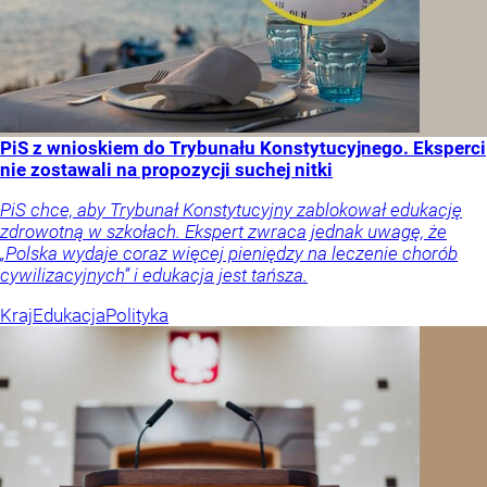
PiS z wnioskiem do Trybunału Konstytucyjnego. Eksperci
nie zostawali na propozycji suchej nitki
PiS chce, aby Trybunał Konstytucyjny zablokował edukację
zdrowotną w szkołach. Ekspert zwraca jednak uwagę, że
„Polska wydaje coraz więcej pieniędzy na leczenie chorób
cywilizacyjnych” i edukacja jest tańsza.
Kraj
Edukacja
Polityka