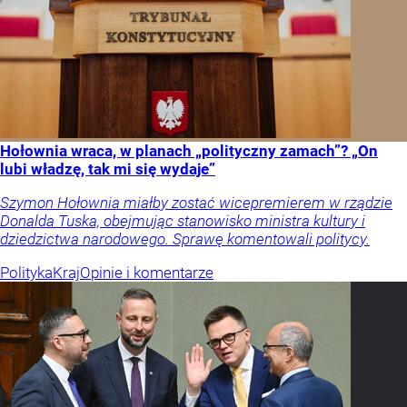
Hołownia wraca, w planach „polityczny zamach”? „On
lubi władzę, tak mi się wydaje”
Szymon Hołownia miałby zostać wicepremierem w rządzie
Donalda Tuska, obejmując stanowisko ministra kultury i
dziedzictwa narodowego. Sprawę komentowali politycy.
Polityka
Kraj
Opinie i komentarze