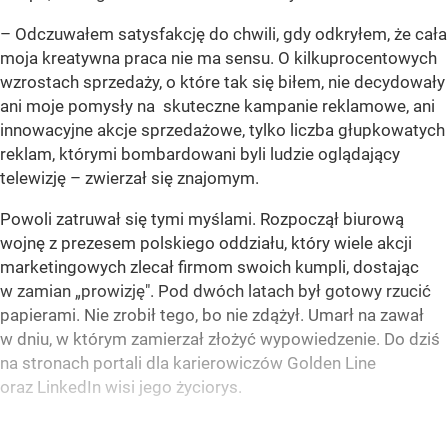
– Odczuwałem satysfakcję do chwili, gdy odkryłem, że cała
moja kreatywna praca nie ma sensu. O kilkuprocentowych
wzrostach sprzedaży, o które tak się biłem, nie decydowały
ani moje pomysły na skuteczne kampanie reklamowe, ani
innowacyjne akcje sprzedażowe, tylko liczba głupkowatych
reklam, którymi bombardowani byli ludzie oglądający
telewizję – zwierzał się znajomym.
Powoli zatruwał się tymi myślami. Rozpoczął biurową
wojnę z prezesem polskiego oddziału, który wiele akcji
marketingowych zlecał firmom swoich kumpli, dostając
w zamian „prowizję". Pod dwóch latach był gotowy rzucić
papierami. Nie zrobił tego, bo nie zdążył. Umarł na zawał
w dniu, w którym zamierzał złożyć wypowiedzenie. Do dziś
na stronach portali dla karierowiczów Golden Line
oraz LinkedIn wisi jego życiorys.