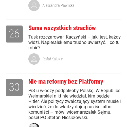
Aleksandra Pawlicka
Suma wszystkich strachów
26
Tusk rozczarował. Kaczyński – jaki jest, każdy
widzi. Napieralskiemu trudno uwierzyć. I co tu
robić?
Rafał Kalukin
Nie ma reformy bez Platformy
30
PiS u władzy podpaliłoby Polskę. W Republice
Weimarskiej nikt nie wiedział, kim będzie
Hitler. Ale politycy zwalczający system musieli
wiedzieć, że do władzy dojdą naziści albo
komuniści – mówi wicemarszałek Sejmu,
poseł PO Stefan Niesiołowski.