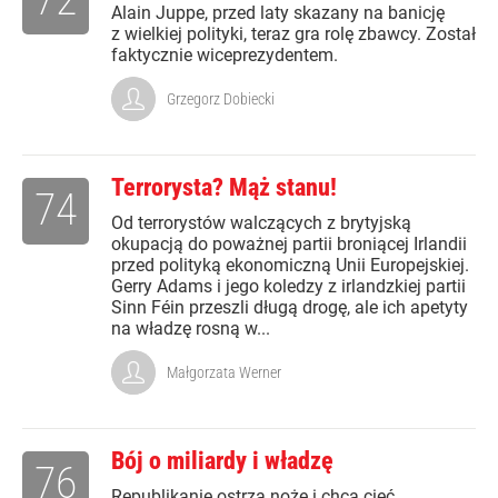
Alain Juppe, przed laty skazany na banicję
z wielkiej polityki, teraz gra rolę zbawcy. Został
faktycznie wiceprezydentem.
Grzegorz Dobiecki
Terrorysta? Mąż stanu!
74
Od terrorystów walczących z brytyjską
okupacją do poważnej partii broniącej Irlandii
przed polityką ekonomiczną Unii Europejskiej.
Gerry Adams i jego koledzy z irlandzkiej partii
Sinn Féin przeszli długą drogę, ale ich apetyty
na władzę rosną w...
Małgorzata Werner
Bój o miliardy i władzę
76
Republikanie ostrzą noże i chcą cięć