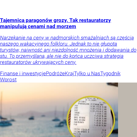
Tajemnica paragonów grozy. Tak restauratorzy
manipulują cenami nad morzem
Narzekanie na ceny w nadmorskich smażalniach są częścią
naszego wakacyjnego folkloru. Jednak to nie głupota
turystów, naiwność ani niezdolność mnożenia i dodawania do
stu. To przemyślana, ale nie do końca uczciwa strategia
restauratorów ukrywających ceny.
Finanse i inwestycje
Podróże
Kraj
Tylko u Nas
Tygodnik
Wprost