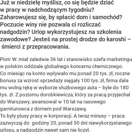
Już w niedzielę myślisz, co się będzie dziać
w pracy w nadchodzącym tygodniu?
Zaharowujesz się, by spłacić dom i samochód?
Poczucie winy nie pozwala ci rozliczać
nadgodzin? Urlop wykorzystujesz na szkolenia
zawodowe? Jesteś na prostej drodze do karoshi –
śmierci z przepracowania.
Piotr W. miał zaledwie 36 lat i stanowisko szefa marketingu
w polskim oddziale globalnego koncernu chemicznego.
Co miesiąc na konto wpływało mu ponad 20 tys. zł, roczne
bonusy za wzrost sprzedaży sięgały 100 tys. zł, firma dała
mu wolną rękę w wyborze służbowego auta – byle do 180
tys. zł. Z poziomu dorobkiewicza, który za pracą przyjechał
do Warszawy, awansował w 10 lat na rasowego
garniturowca z domem pod Warszawą.
To były plusy pracy w korporacji. A teraz minusy – praca
zazwyczaj do godziny 20, ponad 50 dni niewykorzystanego
urlopu, a nadgodzin nawet sam nie liczył.