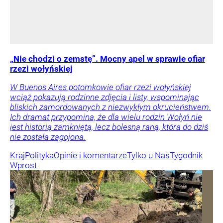
„Nie chodzi o zemstę”. Mocny apel w sprawie ofiar
rzezi wołyńskiej
W Buenos Aires potomkowie ofiar rzezi wołyńskiej
wciąż pokazują rodzinne zdjęcia i listy, wspominając
bliskich zamordowanych z niezwykłym okrucieństwem.
Ich dramat przypomina, że dla wielu rodzin Wołyń nie
jest historią zamkniętą, lecz bolesną raną, która do dziś
nie została zagojona.
Kraj
Polityka
Opinie i komentarze
Tylko u Nas
Tygodnik
Wprost