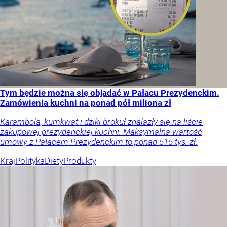
Tym będzie można się objadać w Pałacu Prezydenckim.
Zamówienia kuchni na ponad pół miliona zł
Karambola, kumkwat i dziki brokuł znalazły się na liście
zakupowej prezydenckiej kuchni. Maksymalna wartość
umowy z Pałacem Prezydenckim to ponad 515 tys. zł.
Kraj
Polityka
Diety
Produkty