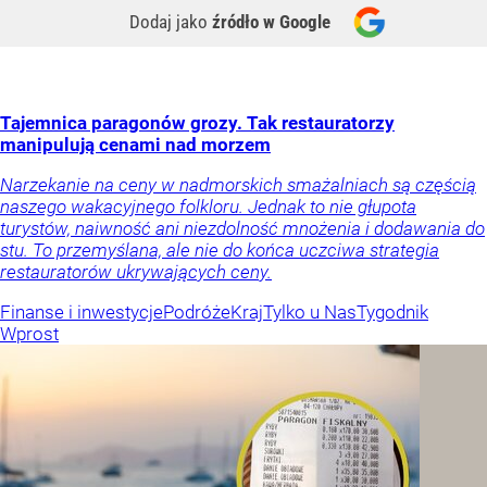
Dodaj jako
źródło w Google
Tajemnica paragonów grozy. Tak restauratorzy
manipulują cenami nad morzem
Narzekanie na ceny w nadmorskich smażalniach są częścią
naszego wakacyjnego folkloru. Jednak to nie głupota
turystów, naiwność ani niezdolność mnożenia i dodawania do
stu. To przemyślana, ale nie do końca uczciwa strategia
restauratorów ukrywających ceny.
Finanse i inwestycje
Podróże
Kraj
Tylko u Nas
Tygodnik
Wprost