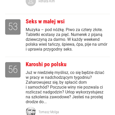
Renata Kim
Seks w małej wsi
53
Muzyka – pod nóżkę. Piwo za cztery złote.
Tabletki ecstasy za pięć. Numerek z pijaną
dziewczyną za darmo. W każdy weekend
polska wieś tańczy, śpiewa, ćpa, pije na umór
i uprawia przygodny seks.
Karoshi po polsku
56
Już w niedzielę myślisz, co się będzie dziać
w pracy w nadchodzącym tygodniu?
Zaharowujesz się, by spłacić dom
i samochód? Poczucie winy nie pozwala ci
rozliczać nadgodzin? Urlop wykorzystujesz
na szkolenia zawodowe? Jesteś na prostej
drodze do...
Tomasz Molga