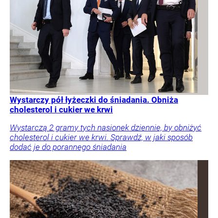
Wystarczy pół łyżeczki do śniadania. Obniża
cholesterol i cukier we krwi
Wystarczą 2 gramy tych nasionek dziennie, by obniżyć
cholesterol i cukier we krwi. Sprawdź, w jaki sposób
dodać je do porannego śniadania