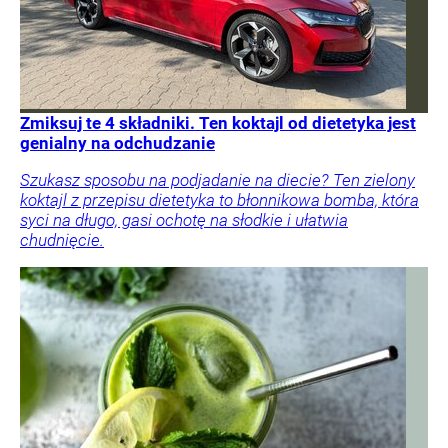
Zmiksuj te 4 składniki. Ten koktajl od dietetyka jest
genialny na odchudzanie
Szukasz sposobu na podjadanie na diecie? Ten zielony
koktajl z przepisu dietetyka to błonnikowa bomba, która
syci na długo, gasi ochotę na słodkie i ułatwia
chudnięcie.