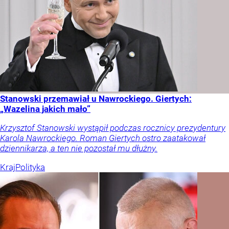
Stanowski przemawiał u Nawrockiego. Giertych:
„Wazelina jakich mało”
Krzysztof Stanowski wystąpił podczas rocznicy prezydentury
Karola Nawrockiego. Roman Giertych ostro zaatakował
dziennikarza, a ten nie pozostał mu dłużny.
Kraj
Polityka