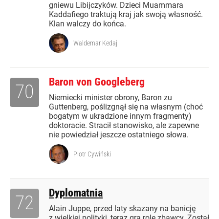
gniewu Libijczyków. Dzieci Muammara
Kaddafiego traktują kraj jak swoją własność.
Klan walczy do końca.
Waldemar Kedaj
Baron von Googleberg
70
Niemiecki minister obrony, Baron zu
Guttenberg, poślizgnął się na własnym (choć
bogatym w ukradzione innym fragmenty)
doktoracie. Stracił stanowisko, ale zapewne
nie powiedział jeszcze ostatniego słowa.
Piotr Cywiński
Dyplomatnia
72
Alain Juppe, przed laty skazany na banicję
z wielkiej polityki, teraz gra rolę zbawcy. Został