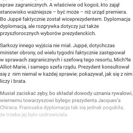
spraw zagranicznych. A właściwie od kogoś, kto zajął
stanowisko ważniejsze – być może – niż urząd premiera.
Bo Juppé faktycznie został wiceprezydentem. Dyplomacja
dyplomacją, ale rozgrywka dotyczy już także
przyszłorocznych wyborów prezydenckich.
Sarkozy innego wyjścia nie miał. Juppé, dotychczas
minister obrony, od wielu tygodni faktycznie zastępował
w sprawach zagranicznych i szefową tego resortu, Mich?le
Alliot-Marie, i samego szefa rządu. Prezydent konsultował
się z nim niemal w każdej sprawie; pokazywał, jak się z nim
liczy i brata.
Musiał zaciskać zęby, bo składał dowody uznania rywalowi,
wiernemu towarzyszowi byłego prezydenta Jacques’a
Chiraca. Francuska dyplomacja tak się jednak pogubiła,
że trzeba jej było uzdrowiciela.