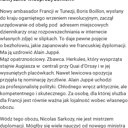
Nowy ambasador Francji w Tunezji, Boris Boillon, wysłany
do kraju ogarniętego wrzeniem rewolucyjnym, zaczął
urzędowanie od obelg pod adresem miejscowych
dziennikarzy oraz rozpowszechniania w internecie
własnych zdjęć w slipkach. To daje pewne pojęcie
o bezhołowiu, jakie zapanowało we francuskiej dyplomacji.
Ma ją uzdrowić Alain Juppé.
Mąż opatrznościowy. Zbawca. Herkules, który wysprząta
stajnie Augiasza w centrali przy Quai d’Orsay i w jej
wysuniętych placówkach. Nawet lewicowa opozycja
przyjęła tę nominację życzliwie. Alain Juppé uchodzi
za profesjonalistę polityki. Chłodnego wręcz arktycznie, ale
kompetentnego i skutecznego. Za osobę, dla której służba
dla Francji jest równie ważna jak lojalność wobec własnego
obozu.
Wódz tego obozu, Nicolas Sarkozy, nie jest mistrzem
dyplomacji. Mógłby się wiele nauczyć od nowego ministra