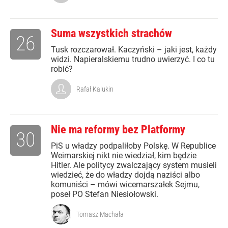
Suma wszystkich strachów
26
Tusk rozczarował. Kaczyński – jaki jest, każdy
widzi. Napieralskiemu trudno uwierzyć. I co tu
robić?
Rafał Kalukin
Nie ma reformy bez Platformy
30
PiS u władzy podpaliłoby Polskę. W Republice
Weimarskiej nikt nie wiedział, kim będzie
Hitler. Ale politycy zwalczający system musieli
wiedzieć, że do władzy dojdą naziści albo
komuniści – mówi wicemarszałek Sejmu,
poseł PO Stefan Niesiołowski.
Tomasz Machała