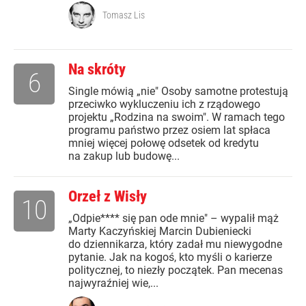
Tomasz Lis
Na skróty
6
Single mówią „nie" Osoby samotne protestują
przeciwko wykluczeniu ich z rządowego
projektu „Rodzina na swoim". W ramach tego
programu państwo przez osiem lat spłaca
mniej więcej połowę odsetek od kredytu
na zakup lub budowę...
Orzeł z Wisły
10
„Odpie**** się pan ode mnie" – wypalił mąż
Marty Kaczyńskiej Marcin Dubieniecki
do dziennikarza, który zadał mu niewygodne
pytanie. Jak na kogoś, kto myśli o karierze
politycznej, to niezły początek. Pan mecenas
najwyraźniej wie,...