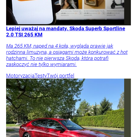
Lepiej uważaj na mandaty. Skoda Superb Sportline
2.0 TSI 265 KM
Ma 265 KM, napęd na 4 koła, wygląda prawie jak
rodzinna limuzyna, a osiągami może konkurować z hot
hatchami. To nie pierwsza Skoda, która potrafi
zaskoczyć nie tylko wymiarami.
Motoryzacja
Testy
Twój portfel