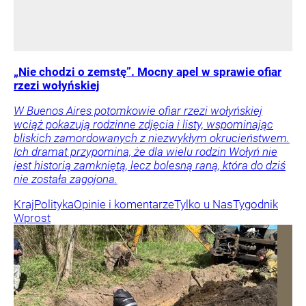
„Nie chodzi o zemstę”. Mocny apel w sprawie ofiar
rzezi wołyńskiej
W Buenos Aires potomkowie ofiar rzezi wołyńskiej
wciąż pokazują rodzinne zdjęcia i listy, wspominając
bliskich zamordowanych z niezwykłym okrucieństwem.
Ich dramat przypomina, że dla wielu rodzin Wołyń nie
jest historią zamkniętą, lecz bolesną raną, która do dziś
nie została zagojona.
Kraj
Polityka
Opinie i komentarze
Tylko u Nas
Tygodnik
Wprost