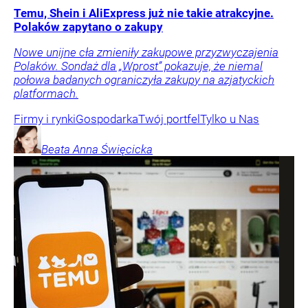
Temu, Shein i AliExpress już nie takie atrakcyjne.
Polaków zapytano o zakupy
Nowe unijne cła zmieniły zakupowe przyzwyczajenia
Polaków. Sondaż dla „Wprost” pokazuje, że niemal
połowa badanych ograniczyła zakupy na azjatyckich
platformach.
Firmy i rynki
Gospodarka
Twój portfel
Tylko u Nas
Beata Anna
Święcicka