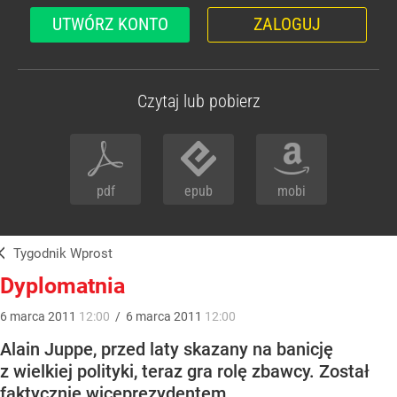
UTWÓRZ KONTO
ZALOGUJ
Czytaj lub pobierz
pdf
epub
mobi
Tygodnik Wprost
Dyplomatnia
6
marca
2011
12:00
/
6
marca
2011
12:00
Alain Juppe, przed laty skazany na banicję
z wielkiej polityki, teraz gra rolę zbawcy. Został
faktycznie wiceprezydentem.