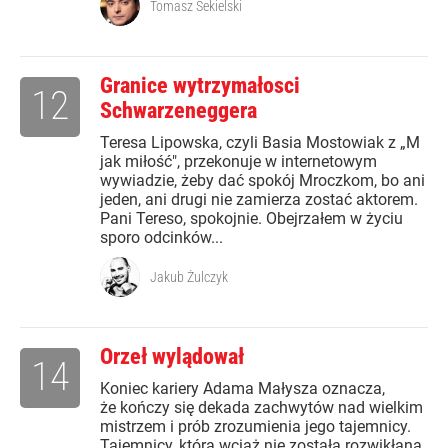
Tomasz Sekielski
Granice wytrzymałosci
12
Schwarzeneggera
Teresa Lipowska, czyli Basia Mostowiak z „M
jak miłość", przekonuje w internetowym
wywiadzie, żeby dać spokój Mroczkom, bo ani
jeden, ani drugi nie zamierza zostać aktorem.
Pani Tereso, spokojnie. Obejrzałem w życiu
sporo odcinków...
Jakub Żulczyk
Orzeł wylądował
14
Koniec kariery Adama Małysza oznacza,
że kończy się dekada zachwytów nad wielkim
mistrzem i prób zrozumienia jego tajemnicy.
Tajemnicy, która wciąż nie została rozwikłana.