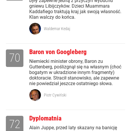
były zapewne jedną z przyczyn wybuchu
gniewu Libijczyków. Dzieci Muammara
Kaddafiego traktują kraj jak swoją własność.
Klan walczy do końca.
Waldemar Kedaj
Baron von Googleberg
70
Niemiecki minister obrony, Baron zu
Guttenberg, poślizgnął się na własnym (choć
bogatym w ukradzione innym fragmenty)
doktoracie. Stracił stanowisko, ale zapewne
nie powiedział jeszcze ostatniego słowa.
Piotr Cywiński
Dyplomatnia
72
Alain Juppe, przed laty skazany na banicję