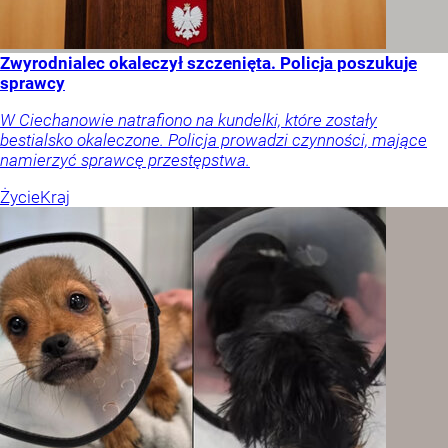
Zwyrodnialec okaleczył szczenięta. Policja poszukuje
sprawcy
W Ciechanowie natrafiono na kundelki, które zostały
bestialsko okaleczone. Policja prowadzi czynności, mające
namierzyć sprawcę przestępstwa.
Życie
Kraj