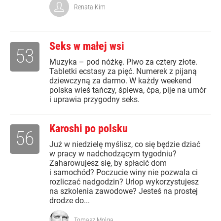
Renata Kim
Seks w małej wsi
53
Muzyka – pod nóżkę. Piwo za cztery złote.
Tabletki ecstasy za pięć. Numerek z pijaną
dziewczyną za darmo. W każdy weekend
polska wieś tańczy, śpiewa, ćpa, pije na umór
i uprawia przygodny seks.
Karoshi po polsku
56
Już w niedzielę myślisz, co się będzie dziać
w pracy w nadchodzącym tygodniu?
Zaharowujesz się, by spłacić dom
i samochód? Poczucie winy nie pozwala ci
rozliczać nadgodzin? Urlop wykorzystujesz
na szkolenia zawodowe? Jesteś na prostej
drodze do...
Tomasz Molga