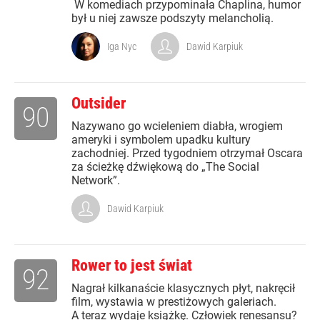
W komediach przypominała Chaplina, humor
był u niej zawsze podszyty melancholią.
Iga Nyc
Dawid Karpiuk
Outsider
90
Nazywano go wcieleniem diabła, wrogiem
ameryki i symbolem upadku kultury
zachodniej. Przed tygodniem otrzymał Oscara
za ścieżkę dźwiękową do „The Social
Network”.
Dawid Karpiuk
Rower to jest świat
92
Nagrał kilkanaście klasycznych płyt, nakręcił
film, wystawia w prestiżowych galeriach.
A teraz wydaje książkę. Człowiek renesansu?