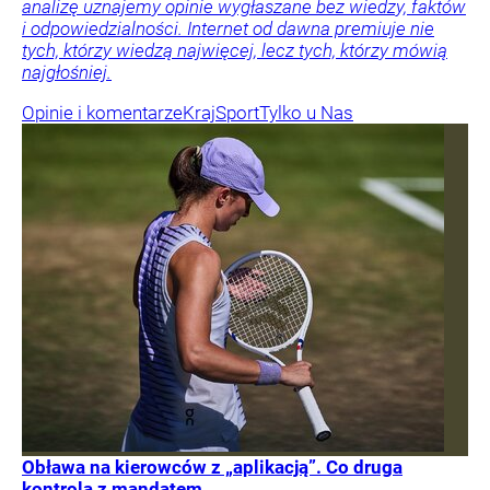
analizę uznajemy opinie wygłaszane bez wiedzy, faktów
i odpowiedzialności. Internet od dawna premiuje nie
tych, którzy wiedzą najwięcej, lecz tych, którzy mówią
najgłośniej.
Opinie i komentarze
Kraj
Sport
Tylko u Nas
Obława na kierowców z „aplikacją”. Co druga
kontrola z mandatem