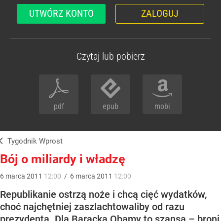
UTWÓRZ KONTO
ZALOGUJ
Czytaj lub pobierz
pdf
epub
mobi
Tygodnik Wprost
Bój o miliardy i władzę
6
marca
2011
12:00
/
6
marca
2011
12:00
Republikanie ostrzą noże i chcą cięć wydatków,
choć najchętniej zaszlachtowaliby od razu
prezydenta. Dla Baracka Obamy to szansa – broni