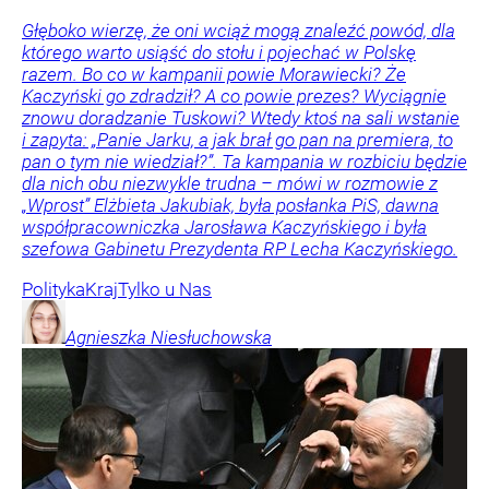
Głęboko wierzę, że oni wciąż mogą znaleźć powód, dla
którego warto usiąść do stołu i pojechać w Polskę
razem. Bo co w kampanii powie Morawiecki? Że
Kaczyński go zdradził? A co powie prezes? Wyciągnie
znowu doradzanie Tuskowi? Wtedy ktoś na sali wstanie
i zapyta: „Panie Jarku, a jak brał go pan na premiera, to
pan o tym nie wiedział?”. Ta kampania w rozbiciu będzie
dla nich obu niezwykle trudna – mówi w rozmowie z
„Wprost” Elżbieta Jakubiak, była posłanka PiS, dawna
współpracowniczka Jarosława Kaczyńskiego i była
szefowa Gabinetu Prezydenta RP Lecha Kaczyńskiego.
Polityka
Kraj
Tylko u Nas
Agnieszka
Niesłuchowska