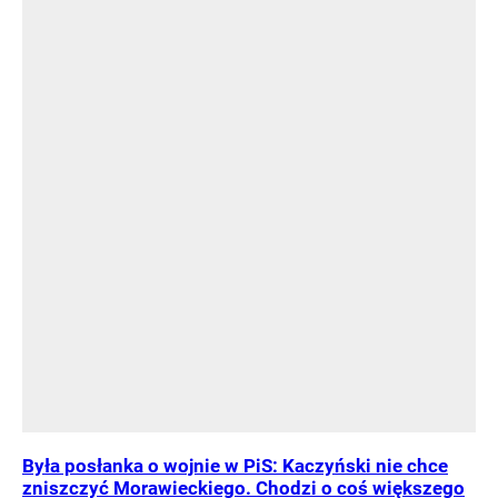
Była posłanka o wojnie w PiS: Kaczyński nie chce
zniszczyć Morawieckiego. Chodzi o coś większego