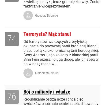
z wielkiej polityki, teraz gra rolę zbawcy. Został
faktycznie wiceprezydentem.
Grzegorz Dobiecki
Terrorysta? Mąż stanu!
74
Od terrorystów walczących z brytyjską
okupacją do poważnej partii broniącej Irlandii
przed polityką ekonomiczną Unii Europejskiej.
Gerry Adams i jego koledzy z irlandzkiej partii
Sinn Féin przeszli długą drogę, ale ich apetyty
na władzę rosną w...
Małgorzata Werner
Bój o miliardy i władzę
76
Republikanie ostrzą noże i chcą cięć
wydatków, choć najchętniej zaszlachtowaliby