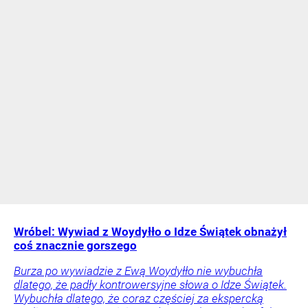
Wróbel: Wywiad z Woydyłło o Idze Świątek obnażył
coś znacznie gorszego
Burza po wywiadzie z Ewą Woydyłło nie wybuchła
dlatego, że padły kontrowersyjne słowa o Idze Świątek.
Wybuchła dlatego, że coraz częściej za ekspercką