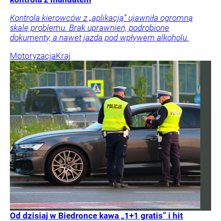
Kontrola kierowców z „aplikacją” ujawniła ogromną
skalę problemu. Brak uprawnień, podrobione
dokumenty, a nawet jazda pod wpływem alkoholu.
Motoryzacja
Kraj
Od dzisiaj w Biedronce kawa „1+1 gratis” i hit