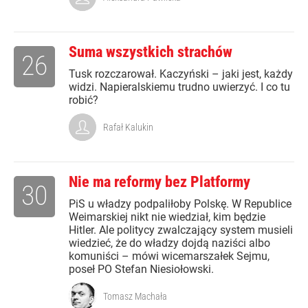
Suma wszystkich strachów
26
Tusk rozczarował. Kaczyński – jaki jest, każdy
widzi. Napieralskiemu trudno uwierzyć. I co tu
robić?
Rafał Kalukin
Nie ma reformy bez Platformy
30
PiS u władzy podpaliłoby Polskę. W Republice
Weimarskiej nikt nie wiedział, kim będzie
Hitler. Ale politycy zwalczający system musieli
wiedzieć, że do władzy dojdą naziści albo
komuniści – mówi wicemarszałek Sejmu,
poseł PO Stefan Niesiołowski.
Tomasz Machała