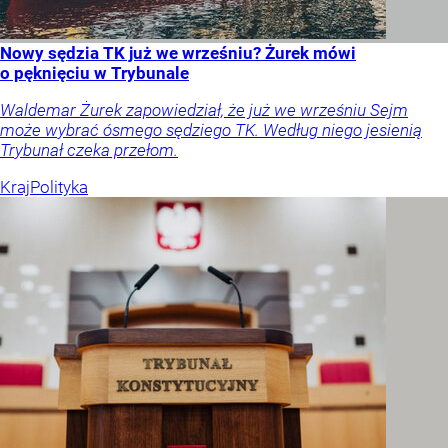
Nowy sędzia TK już we wrześniu? Żurek mówi
o pęknięciu w Trybunale
Waldemar Żurek zapowiedział, że już we wrześniu Sejm
może wybrać ósmego sędziego TK. Według niego jesienią
Trybunał czeka przełom.
Kraj
Polityka