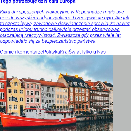
Tego potrzebuje dziś cała Europa
Kilka dni spędzonych wakacyjnie w Kopenhadze miało być
przede wszystkim odpoczynkiem. I rzeczywiście było. Ale jak
to często bywa, zawodowe doświadczenie sprawia, że nawet
podczas urlopu trudno całkowicie przestać obserwować
otaczającą rzeczywistość. Zwłaszcza gdy przez wiele lat
odpowiadało się za bezpieczeństwo państwa.
Opinie i komentarze
Polityka
Kraj
Świat
Tylko u Nas