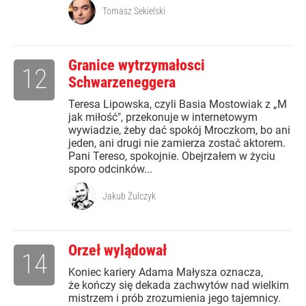
Tomasz Sekielski
Granice wytrzymałosci
12
Schwarzeneggera
Teresa Lipowska, czyli Basia Mostowiak z „M
jak miłość", przekonuje w internetowym
wywiadzie, żeby dać spokój Mroczkom, bo ani
jeden, ani drugi nie zamierza zostać aktorem.
Pani Tereso, spokojnie. Obejrzałem w życiu
sporo odcinków...
Jakub Żulczyk
Orzeł wylądował
14
Koniec kariery Adama Małysza oznacza,
że kończy się dekada zachwytów nad wielkim
mistrzem i prób zrozumienia jego tajemnicy.