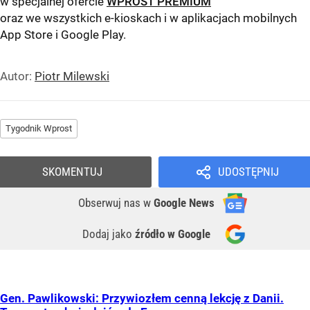
w specjalnej ofercie
WPROST PREMIUM
oraz we wszystkich e-kioskach i w aplikacjach mobilnych
App Store
i
Google Play
.
Autor:
Piotr Milewski
Tygodnik Wprost
SKOMENTUJ
UDOSTĘPNIJ
Obserwuj nas
w
Google News
Dodaj jako
źródło w Google
Gen. Pawlikowski: Przywiozłem cenną lekcję z Danii.