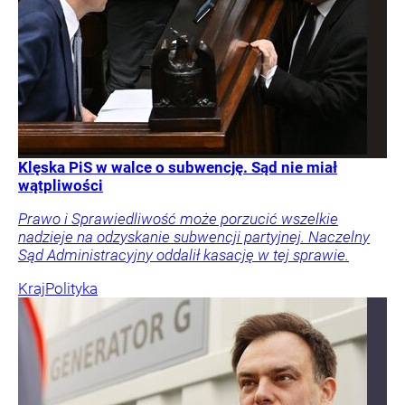
Klęska PiS w walce o subwencję. Sąd nie miał
wątpliwości
Prawo i Sprawiedliwość może porzucić wszelkie
nadzieje na odzyskanie subwencji partyjnej. Naczelny
Sąd Administracyjny oddalił kasację w tej sprawie.
Kraj
Polityka