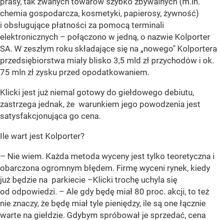
prasy, tak zwanych towarów szybko zbywalnych (m.in.
chemia gospodarcza, kosmetyki, papierosy, żywność)
i obsługujące płatności za pomocą terminali
elektronicznych – połączono w jedną, o nazwie Kolporter
SA. W zeszłym roku składające się na „nowego" Kolportera
przedsiębiorstwa miały blisko 3,5 mld zł przychodów i ok.
75 mln zł zysku przed opodatkowaniem.
Klicki jest już niemal gotowy do giełdowego debiutu,
zastrzega jednak, że warunkiem jego powodzenia jest
satysfakcjonująca go cena.
Ile wart jest Kolporter?
– Nie wiem. Każda metoda wyceny jest tylko teoretyczna i
obarczona ogromnym błędem. Firmę wyceni rynek, kiedy
już będzie na parkiecie –Klicki trochę uchyla się
od odpowiedzi. – Ale gdy będę miał 80 proc. akcji, to też
nie znaczy, że będę miał tyle pieniędzy, ile są one łącznie
warte na giełdzie. Gdybym spróbował je sprzedać, cena