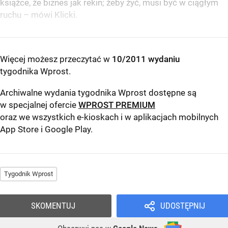
książce, że biznes jak rekin; żeby żyć, musi być w ciągłym
ruchu – mówi Klicki.
Więcej możesz przeczytać w
10/2011 wydaniu
tygodnika Wprost
.
Archiwalne wydania tygodnika Wprost dostępne są
w specjalnej ofercie
WPROST PREMIUM
oraz we wszystkich e-kioskach i w aplikacjach mobilnych
App Store
i
Google Play
.
Tygodnik Wprost
SKOMENTUJ
UDOSTĘPNIJ