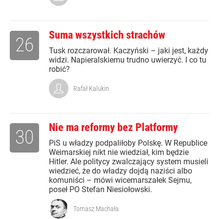
Suma wszystkich strachów
26
Tusk rozczarował. Kaczyński – jaki jest, każdy
widzi. Napieralskiemu trudno uwierzyć. I co tu
robić?
Rafał Kalukin
Nie ma reformy bez Platformy
30
PiS u władzy podpaliłoby Polskę. W Republice
Weimarskiej nikt nie wiedział, kim będzie
Hitler. Ale politycy zwalczający system musieli
wiedzieć, że do władzy dojdą naziści albo
komuniści – mówi wicemarszałek Sejmu,
poseł PO Stefan Niesiołowski.
Tomasz Machała