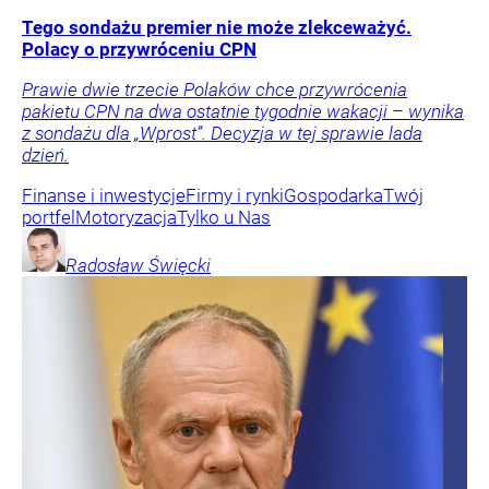
Tego sondażu premier nie może zlekceważyć.
Polacy o przywróceniu CPN
Prawie dwie trzecie Polaków chce przywrócenia
pakietu CPN na dwa ostatnie tygodnie wakacji – wynika
z sondażu dla „Wprost”. Decyzja w tej sprawie lada
dzień.
Finanse i inwestycje
Firmy i rynki
Gospodarka
Twój
portfel
Motoryzacja
Tylko u Nas
Radosław
Święcki