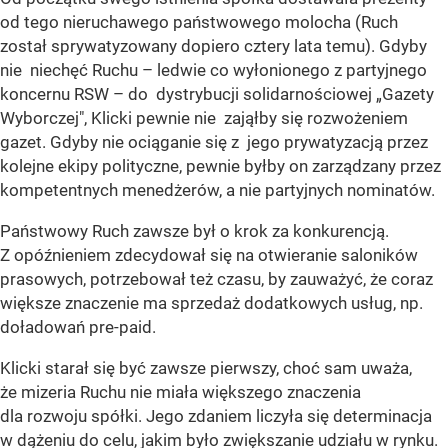
od tego nieruchawego państwowego molocha (Ruch
został sprywatyzowany dopiero cztery lata temu). Gdyby
nie niechęć Ruchu – ledwie co wyłonionego z partyjnego
koncernu RSW – do dystrybucji solidarnościowej „Gazety
Wyborczej", Klicki pewnie nie zająłby się rozwożeniem
gazet. Gdyby nie ociąganie się z jego prywatyzacją przez
kolejne ekipy polityczne, pewnie byłby on zarządzany przez
kompetentnych menedżerów, a nie partyjnych nominatów.
Państwowy Ruch zawsze był o krok za konkurencją.
Z opóźnieniem zdecydował się na otwieranie saloników
prasowych, potrzebował też czasu, by zauważyć, że coraz
większe znaczenie ma sprzedaż dodatkowych usług, np.
doładowań pre-paid.
Klicki starał się być zawsze pierwszy, choć sam uważa,
że mizeria Ruchu nie miała większego znaczenia
dla rozwoju spółki. Jego zdaniem liczyła się determinacja
w dążeniu do celu, jakim było zwiększanie udziału w rynku.