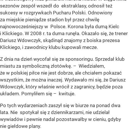
sezonów zespół wszedł do ekstraklasy, odnosił też
sukcesy w rozgrywkach Pucharu Polski. Odnowiony
za miejskie pieniądze stadion był przez chwilę
najnowocześniejszy w Polsce. Korona była dumą Kielc
i Klickiego. W 2008 r. ta duma runęła. Okazało się, że trener
Dariusz Wdowczyk, skądinąd znajomy z boiska prezesa
Klickiego, i zawodnicy klubu kupowali mecze.
Z dnia na dzień wycofał się ze sponsoringu. Sprzedał klub
miastu za symboliczną złotówkę. – Wiedziałem,
że w polskiej piłce nie jest dobrze, ale chciałem pokazać
wszystkim, że można inaczej. Wydawało mi się, że Dariusz
Wdowczyk, który właśnie wrócił z zagranicy, będzie poza
układem. Pomyliłem się – kwituje.
Po tych wydarzeniach zaszył się w biurze na ponad dwa
lata. Nie spotykał się z dziennikarzami, nie udzielał
wywiadów i pewnie nadal pozostawałby w cieniu, gdyby
nie giełdowe plany.