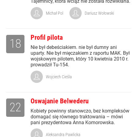
Tajemnicy, która wciąż nie została rozwikłana.
Michał Pol
Dariusz Wołowski
Profil pilota
18
Nie był debeściakiem. nie był dumny ani
uparty. Nie był mięczakiem z raportu MAK. Był
wojskowym pilotem, który 10 kwietnia 2010 r.
prowadził Tu-154.
Wojciech Cieśla
Oswajanie Belwederu
22
Kobiety powinny stanowczo, bez kompleksów
domagać się równego traktowania – mówi
pani prezydentowa Anna Komorowska.
Aleksandra Pawlicka