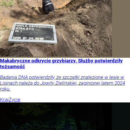
Makabryczne odkrycie grzybiarzy. Służby potwierdziły
tożsamość
Badania DNA potwierdziły, że szczątki znalezione w lesie w
Lisinach należą do Jowity Zielińskiej, zaginionej latem 2024
roku.
Kraj
Życie