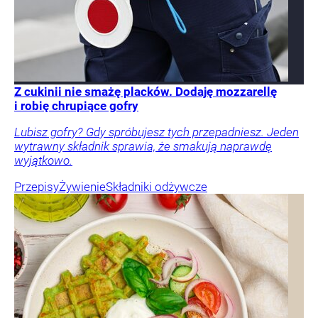
Z cukinii nie smażę placków. Dodaję mozzarellę
i robię chrupiące gofry
Lubisz gofry? Gdy spróbujesz tych przepadniesz. Jeden
wytrawny składnik sprawia, że smakują naprawdę
wyjątkowo.
Przepisy
Żywienie
Składniki odżywcze