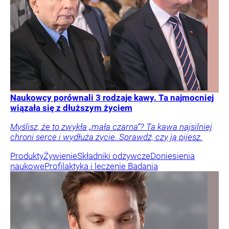
Naukowcy porównali 3 rodzaje kawy. Ta najmocniej
wiązała się z dłuższym życiem
Myślisz, że to zwykła „mała czarna”? Ta kawa najsilniej
chroni serce i wydłuża życie. Sprawdź, czy ją pijesz.
Produkty
Żywienie
Składniki odżywcze
Doniesienia
naukowe
Profilaktyka i leczenie
Badania