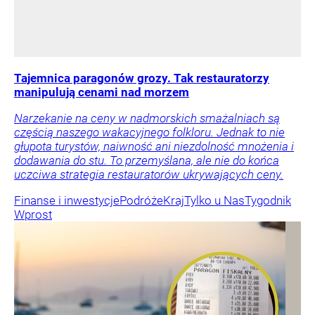
Tajemnica paragonów grozy. Tak restauratorzy
manipulują cenami nad morzem
Narzekanie na ceny w nadmorskich smażalniach są
częścią naszego wakacyjnego folkloru. Jednak to nie
głupota turystów, naiwność ani niezdolność mnożenia i
dodawania do stu. To przemyślana, ale nie do końca
uczciwa strategia restauratorów ukrywających ceny.
Finanse i inwestycje
Podróże
Kraj
Tylko u Nas
Tygodnik
Wprost