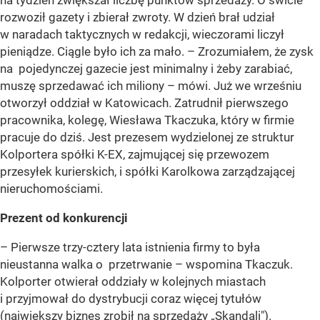
na tydzień zwiększał liczbę punktów sprzedaży. O świcie
rozwoził gazety i zbierał zwroty. W dzień brał udział
w naradach taktycznych w redakcji, wieczorami liczył
pieniądze. Ciągle było ich za mało. – Zrozumiałem, że zysk
na pojedynczej gazecie jest minimalny i żeby zarabiać,
muszę sprzedawać ich miliony – mówi. Już we wrześniu
otworzył oddział w Katowicach. Zatrudnił pierwszego
pracownika, kolegę, Wiesława Tkaczuka, który w firmie
pracuje do dziś. Jest prezesem wydzielonej ze struktur
Kolportera spółki K-EX, zajmującej się przewozem
przesyłek kurierskich, i spółki Karolkowa zarządzającej
nieruchomościami.
Prezent od konkurencji
– Pierwsze trzy-cztery lata istnienia firmy to była
nieustanna walka o przetrwanie – wspomina Tkaczuk.
Kolporter otwierał oddziały w kolejnych miastach
i przyjmował do dystrybucji coraz więcej tytułów
(największy biznes zrobił na sprzedaży „Skandali").