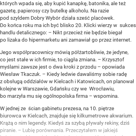
których wpada się, aby kupić kanapkę, batonika, ale też
gazetę, papierosy czy butelkę alkoholu. Na razie
pod szyldem Dobry Wybór działa sześć placówek.
Do końca roku ma ich być blisko 20. Klicki wierzy w sukces
handlu detalicznego: – Nikt przecież nie będzie biegał
po lizaka do hipermarketu ani zamawiał go przez internet.
Jego współpracownicy mówią półżartobliwie, że jedyne,
co jest stałe w ich firmie, to ciągła zmiana. – Krzysztof
myślami zawsze jest o dwa kroki z przodu – opowiada
Wiesław Tkaczuk. – Kiedy ledwie dawaliśmy sobie radę
z obsługą oddziałów w Kielcach i Katowicach, on planował
kolejne w Warszawie, Gdańsku czy we Wrocławiu,
bo marzyła mu się ogólnopolska firma – wspomina.
W jednej ze ścian gabinetu prezesa, na 10. piętrze
biurowca w Kielcach, znajduje się kilkumetrowe akwarium.
Krążą o nim legendy. Kiedyś za szybą pływały rekiny, dziś
piranie. – Lubię porównania. Przeczytałem w jakiejś