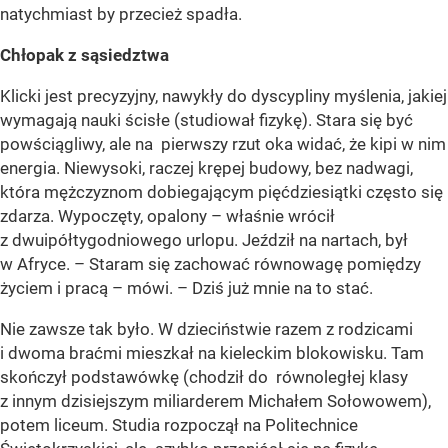
natychmiast by przecież spadła.
Chłopak z sąsiedztwa
Klicki jest precyzyjny, nawykły do dyscypliny myślenia, jakiej
wymagają nauki ścisłe (studiował fizykę). Stara się być
powściągliwy, ale na pierwszy rzut oka widać, że kipi w nim
energia. Niewysoki, raczej krępej budowy, bez nadwagi,
która mężczyznom dobiegającym pięćdziesiątki często się
zdarza. Wypoczęty, opalony – właśnie wrócił
z dwuipółtygodniowego urlopu. Jeździł na nartach, był
w Afryce. – Staram się zachować równowagę pomiędzy
życiem i pracą – mówi. – Dziś już mnie na to stać.
Nie zawsze tak było. W dzieciństwie razem z rodzicami
i dwoma braćmi mieszkał na kieleckim blokowisku. Tam
skończył podstawówkę (chodził do równoległej klasy
z innym dzisiejszym miliarderem Michałem Sołowowem),
potem liceum. Studia rozpoczął na Politechnice