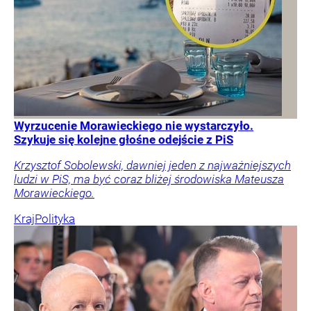
Wyrzucenie Morawieckiego nie wystarczyło.
Szykuje się kolejne głośne odejście z PiS
Krzysztof Sobolewski, dawniej jeden z najważniejszych
ludzi w PiS, ma być coraz bliżej środowiska Mateusza
Morawieckiego.
Kraj
Polityka