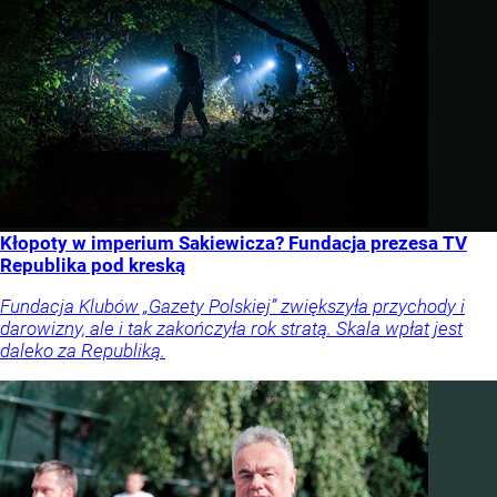
Kłopoty w imperium Sakiewicza? Fundacja prezesa TV
Republika pod kreską
Fundacja Klubów „Gazety Polskiej” zwiększyła przychody i
darowizny, ale i tak zakończyła rok stratą. Skala wpłat jest
daleko za Republiką.