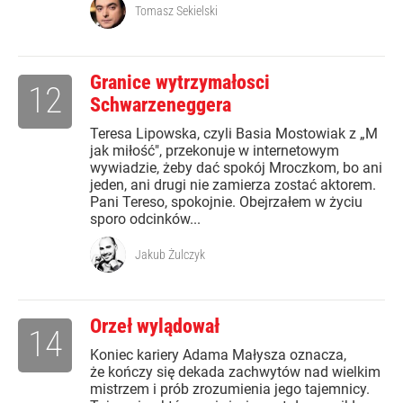
Tomasz Sekielski
Granice wytrzymałosci
12
Schwarzeneggera
Teresa Lipowska, czyli Basia Mostowiak z „M
jak miłość", przekonuje w internetowym
wywiadzie, żeby dać spokój Mroczkom, bo ani
jeden, ani drugi nie zamierza zostać aktorem.
Pani Tereso, spokojnie. Obejrzałem w życiu
sporo odcinków...
Jakub Żulczyk
Orzeł wylądował
14
Koniec kariery Adama Małysza oznacza,
że kończy się dekada zachwytów nad wielkim
mistrzem i prób zrozumienia jego tajemnicy.