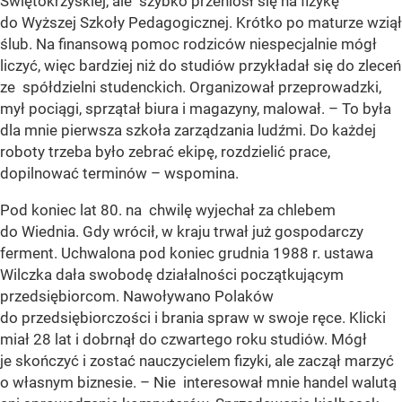
Świętokrzyskiej, ale szybko przeniósł się na fizykę
do Wyższej Szkoły Pedagogicznej. Krótko po maturze wziął
ślub. Na finansową pomoc rodziców niespecjalnie mógł
liczyć, więc bardziej niż do studiów przykładał się do zleceń
ze spółdzielni studenckich. Organizował przeprowadzki,
mył pociągi, sprzątał biura i magazyny, malował. – To była
dla mnie pierwsza szkoła zarządzania ludźmi. Do każdej
roboty trzeba było zebrać ekipę, rozdzielić prace,
dopilnować terminów – wspomina.
Pod koniec lat 80. na chwilę wyjechał za chlebem
do Wiednia. Gdy wrócił, w kraju trwał już gospodarczy
ferment. Uchwalona pod koniec grudnia 1988 r. ustawa
Wilczka dała swobodę działalności początkującym
przedsiębiorcom. Nawoływano Polaków
do przedsiębiorczości i brania spraw w swoje ręce. Klicki
miał 28 lat i dobrnął do czwartego roku studiów. Mógł
je skończyć i zostać nauczycielem fizyki, ale zaczął marzyć
o własnym biznesie. – Nie interesował mnie handel walutą