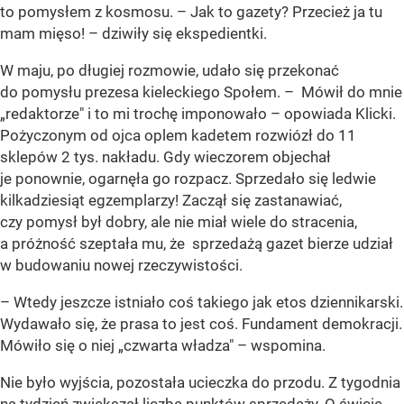
to pomysłem z kosmosu. – Jak to gazety? Przecież ja tu
mam mięso! – dziwiły się ekspedientki.
W maju, po długiej rozmowie, udało się przekonać
do pomysłu prezesa kieleckiego Społem. – Mówił do mnie
„redaktorze" i to mi trochę imponowało – opowiada Klicki.
Pożyczonym od ojca oplem kadetem rozwiózł do 11
sklepów 2 tys. nakładu. Gdy wieczorem objechał
je ponownie, ogarnęła go rozpacz. Sprzedało się ledwie
kilkadziesiąt egzemplarzy! Zaczął się zastanawiać,
czy pomysł był dobry, ale nie miał wiele do stracenia,
a próżność szeptała mu, że sprzedażą gazet bierze udział
w budowaniu nowej rzeczywistości.
– Wtedy jeszcze istniało coś takiego jak etos dziennikarski.
Wydawało się, że prasa to jest coś. Fundament demokracji.
Mówiło się o niej „czwarta władza" – wspomina.
Nie było wyjścia, pozostała ucieczka do przodu. Z tygodnia