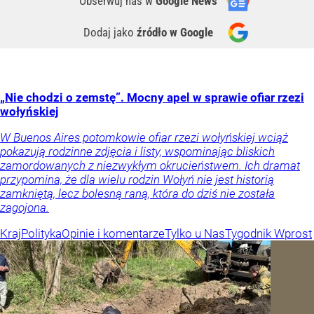
Obserwuj nas
w
Google News
Dodaj jako
źródło w Google
„Nie chodzi o zemstę”. Mocny apel w sprawie ofiar rzezi
wołyńskiej
W Buenos Aires potomkowie ofiar rzezi wołyńskiej wciąż
pokazują rodzinne zdjęcia i listy, wspominając bliskich
zamordowanych z niezwykłym okrucieństwem. Ich dramat
przypomina, że dla wielu rodzin Wołyń nie jest historią
zamkniętą, lecz bolesną raną, która do dziś nie została
zagojona.
Kraj
Polityka
Opinie i komentarze
Tylko u Nas
Tygodnik Wprost