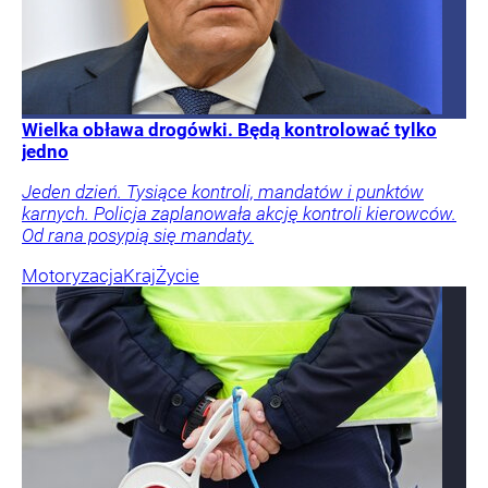
Wielka obława drogówki. Będą kontrolować tylko
jedno
Jeden dzień. Tysiące kontroli, mandatów i punktów
karnych. Policja zaplanowała akcję kontroli kierowców.
Od rana posypią się mandaty.
Motoryzacja
Kraj
Życie