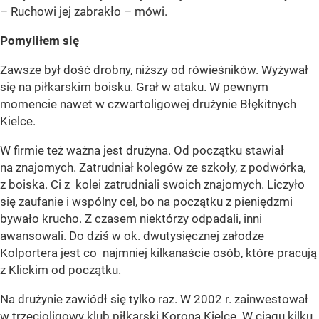
– Ruchowi jej zabrakło – mówi.
Pomyliłem się
Zawsze był dość drobny, niższy od rówieśników. Wyżywał
się na piłkarskim boisku. Grał w ataku. W pewnym
momencie nawet w czwartoligowej drużynie Błękitnych
Kielce.
W firmie też ważna jest drużyna. Od początku stawiał
na znajomych. Zatrudniał kolegów ze szkoły, z podwórka,
z boiska. Ci z kolei zatrudniali swoich znajomych. Liczyło
się zaufanie i wspólny cel, bo na początku z pieniędzmi
bywało krucho. Z czasem niektórzy odpadali, inni
awansowali. Do dziś w ok. dwutysięcznej załodze
Kolportera jest co najmniej kilkanaście osób, które pracują
z Klickim od początku.
Na drużynie zawiódł się tylko raz. W 2002 r. zainwestował
w trzecioligowy klub piłkarski Korona Kielce. W ciągu kilku