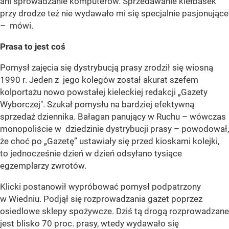
ani sprowadzanie komputerów. Sprzedawanie kiełbasek
przy drodze też nie wydawało mi się specjalnie pasjonujące
– mówi.
Prasa to jest coś
Pomysł zajęcia się dystrybucją prasy zrodził się wiosną
1990 r. Jeden z jego kolegów został akurat szefem
kolportażu nowo powstałej kieleckiej redakcji „Gazety
Wyborczej". Szukał pomysłu na bardziej efektywną
sprzedaż dziennika. Bałagan panujący w Ruchu – wówczas
monopoliście w dziedzinie dystrybucji prasy – powodował,
że choć po „Gazetę” ustawiały się przed kioskami kolejki,
to jednocześnie dzień w dzień odsyłano tysiące
egzemplarzy zwrotów.
Klicki postanowił wypróbować pomysł podpatrzony
w Wiedniu. Podjął się rozprowadzania gazet poprzez
osiedlowe sklepy spożywcze. Dziś tą drogą rozprowadzane
jest blisko 70 proc. prasy, wtedy wydawało się