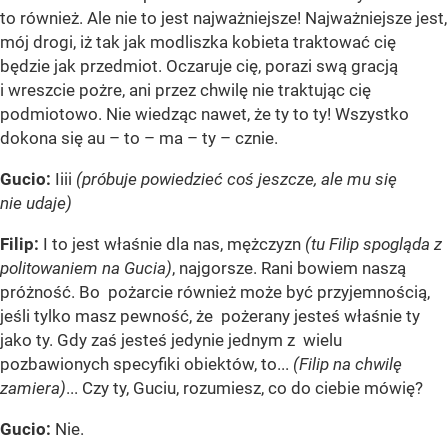
to również. Ale nie to jest najważniejsze! Najważniejsze jest,
mój drogi, iż tak jak modliszka kobieta traktować cię
będzie jak przedmiot. Oczaruje cię, porazi swą gracją
i wreszcie pożre, ani przez chwilę nie traktując cię
podmiotowo. Nie wiedząc nawet, że ty to ty! Wszystko
dokona się au – to – ma – ty – cznie.
Gucio:
Iiii
(próbuje powiedzieć coś jeszcze, ale mu się
nie udaje)
Filip:
I to jest właśnie dla nas, mężczyzn
(tu Filip spogląda z
politowaniem na Gucia)
, najgorsze. Rani bowiem naszą
próżność. Bo pożarcie również może być przyjemnością,
jeśli tylko masz pewność, że pożerany jesteś właśnie ty
jako ty. Gdy zaś jesteś jedynie jednym z wielu
pozbawionych specyfiki obiektów, to...
(Filip na chwilę
zamiera)
... Czy ty, Guciu, rozumiesz, co do ciebie mówię?
Gucio:
Nie.