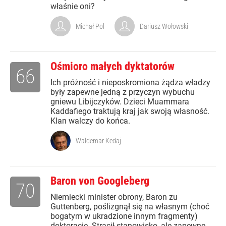
właśnie oni?
Michał Pol
Dariusz Wołowski
Ośmioro małych dyktatorów
66
Ich próżność i nieposkromiona żądza władzy
były zapewne jedną z przyczyn wybuchu
gniewu Libijczyków. Dzieci Muammara
Kaddafiego traktują kraj jak swoją własność.
Klan walczy do końca.
Waldemar Kedaj
Baron von Googleberg
70
Niemiecki minister obrony, Baron zu
Guttenberg, poślizgnął się na własnym (choć
bogatym w ukradzione innym fragmenty)
doktoracie. Stracił stanowisko, ale zapewne