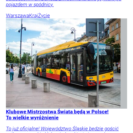
pojazdem w spódnicy.
Warszawa
Kraj
Życie
Klubowe Mistrzostwa Świata będą w Polsce!
To wielkie wyróżnienie
To już oficjalne! Województwo Śląskie będzie gościć