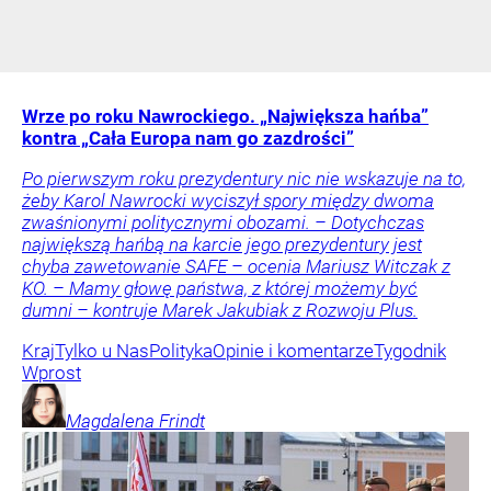
Wrze po roku Nawrockiego. „Największa hańba”
kontra „Cała Europa nam go zazdrości”
Po pierwszym roku prezydentury nic nie wskazuje na to,
żeby Karol Nawrocki wyciszył spory między dwoma
zwaśnionymi politycznymi obozami. – Dotychczas
największą hańbą na karcie jego prezydentury jest
chyba zawetowanie SAFE – ocenia Mariusz Witczak z
KO. – Mamy głowę państwa, z której możemy być
dumni – kontruje Marek Jakubiak z Rozwoju Plus.
Kraj
Tylko u Nas
Polityka
Opinie i komentarze
Tygodnik
Wprost
Magdalena
Frindt