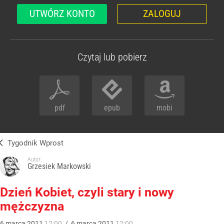
UTWÓRZ KONTO
ZALOGUJ
Czytaj lub pobierz
pdf
epub
mobi
Tygodnik Wprost
Autor:
Grzesiek Markowski
Dzień Kobiet, czyli stary i nowy
mężczyzna
6
marca
2011
12:00
/
6
marca
2011
12:00