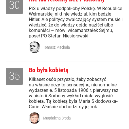
30
PiS u władzy podpaliłoby Polskę. W Republice
Weimarskiej nikt nie wiedział, kim będzie
Hitler. Ale politycy zwalczający system musieli
wiedzieć, że do władzy dojdą naziści albo
komuniści – mówi wicemarszałek Sejmu,
poseł PO Stefan Niesiołowski.
Tomasz Machała
Bo była kobietą
35
Kilkaset osób przyszło, żeby zobaczyć
na własne oczy to sensacyjne, nienormalne
wydarzenie. 5 listopada 1906 r. pierwszy raz
w historii Sorbony wykład miała wygłosić
kobieta. Tą kobietą była Maria Skłodowska-
Curie. Właśnie obchodzimy jej rok.
Magdalena Środa