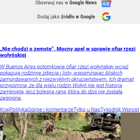
Obserwuj nas
w
Google News
Dodaj jako
źródło w Google
„Nie chodzi o zemstę”. Mocny apel w sprawie ofiar rzezi
wołyńskiej
W Buenos Aires potomkowie ofiar rzezi wołyńskiej wciąż
pokazują rodzinne zdjęcia i listy, wspominając bliskich
zamordowanych z niezwykłym okrucieństwem. Ich dramat
przypomina, że dla wielu rodzin Wołyń nie jest historią
zamkniętą, lecz bolesną raną, która do dziś nie została
zagojona.
Kraj
Polityka
Opinie i komentarze
Tylko u Nas
Tygodnik Wprost