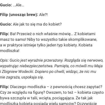
Gucio:
...Ale...
Filip (unosząc brew):
Ale?!
Gucio:
Ale jak to się ma do kobiet?
Filip:
Ba! Przecież o nich właśnie mówię... Z kobietami
masz to samo! Niby to wszystko takie skomplikowane,
a w praktyce istnieje tylko jeden typ kobiety. Kobieta
modliszka!
Opis: Gucio jest wyraźnie przerażony. Rozgląda się nerwowo,
wypatrując niebezpieczeństwa. Pamięta, co mówili mu Maja
i Zbigniew Wodecki. Dopiero po chwili, widząc, że nic mu
nie zagraża, uspokaja się.
Filip:
Dlaczego modliszka – z pewnością chcesz zapytać?
Czy ze względu na figurę? Owszem, to też – kobieta często
bywa szczupła w talii, wcięta, pociągająca. Że tak jak
modliszka kobieta posiada wielu samców? Oczywiście