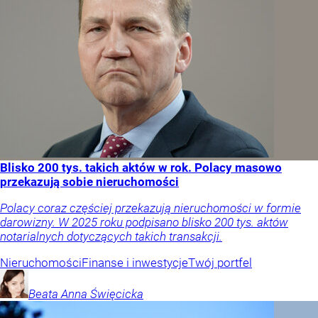
Blisko 200 tys. takich aktów w rok. Polacy masowo
przekazują sobie nieruchomości
Polacy coraz częściej przekazują nieruchomości w formie
darowizny. W 2025 roku podpisano blisko 200 tys. aktów
notarialnych dotyczących takich transakcji.
Nieruchomości
Finanse i inwestycje
Twój portfel
Beata Anna
Święcicka