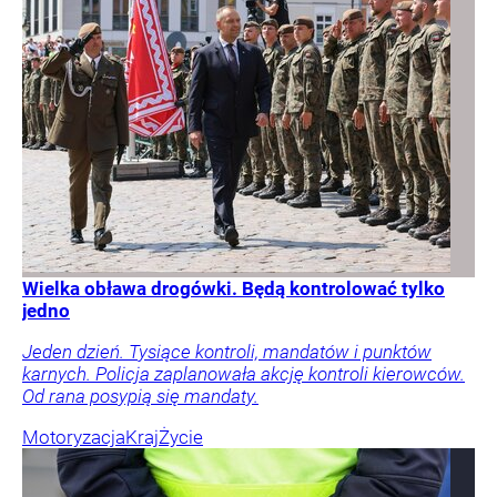
Wielka obława drogówki. Będą kontrolować tylko
jedno
Jeden dzień. Tysiące kontroli, mandatów i punktów
karnych. Policja zaplanowała akcję kontroli kierowców.
Od rana posypią się mandaty.
Motoryzacja
Kraj
Życie