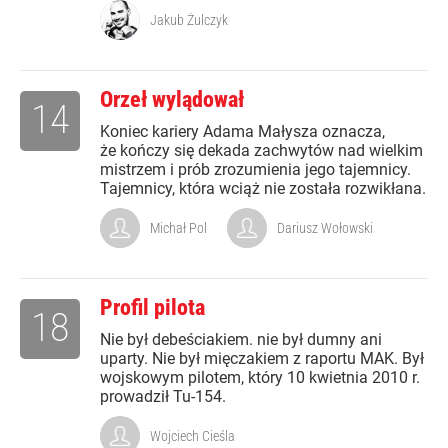
Jakub Żulczyk
Orzeł wylądował
14
Koniec kariery Adama Małysza oznacza,
że kończy się dekada zachwytów nad wielkim
mistrzem i prób zrozumienia jego tajemnicy.
Tajemnicy, która wciąż nie została rozwikłana.
Michał Pol
Dariusz Wołowski
Profil pilota
18
Nie był debeściakiem. nie był dumny ani
uparty. Nie był mięczakiem z raportu MAK. Był
wojskowym pilotem, który 10 kwietnia 2010 r.
prowadził Tu-154.
Wojciech Cieśla