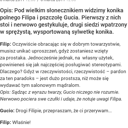
Opis: Pod wielkim słonecznikiem widzimy konika
polnego Filipa i pszczołę Gucia. Pierwszy z nich
stoi i nerwowo gestykuluje, drugi siedzi wpatrzony
w sprężystą, wysportowaną sylwetkę konika.
Filip:
Oczywiście obracając się w dobrym towarzystwie,
musisz unikać uproszczeń, gdyż zostaniesz wzięty
za prostaka. Jednocześnie jednak, na własny użytek,
powinieneś się jak najczęściej posługiwać stereotypami.
Dlaczego? Gdyż w rzeczywistości, rzeczywistość – pardon
za ten paradoks – jest dużo prostsza, niż może się
wydawać tym salonowym mądralom.
Opis: Sądząc z wyrazu twarzy, Gucio niczego nie rozumie.
Nerwowo pociera swe czułki i udaje, że notuje uwagi Filipa.
Gucio:
Drogi Filipie, przepraszam, że ci przerywam...
Filip:
Właśnie!