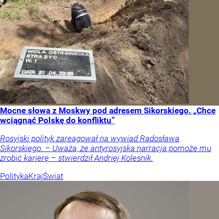
Mocne słowa z Moskwy pod adresem Sikorskiego. „Chce
wciągnąć Polskę do konfliktu”
Rosyjski polityk zareagował na wywiad Radosława
Sikorskiego. – Uważa, że antyrosyjska narracja pomoże mu
zrobić karierę – stwierdził Andriej Kolesnik.
Polityka
Kraj
Świat