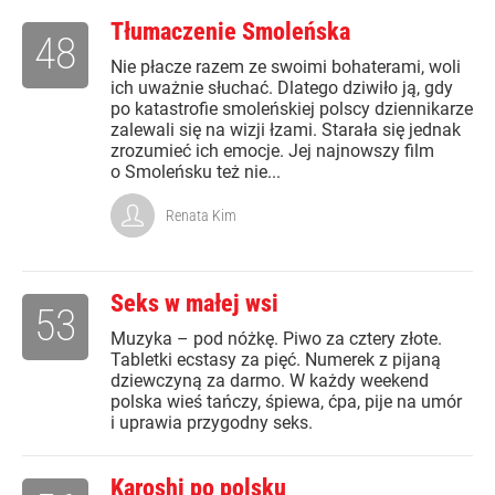
Tłumaczenie Smoleńska
48
Nie płacze razem ze swoimi bohaterami, woli
ich uważnie słuchać. Dlatego dziwiło ją, gdy
po katastrofie smoleńskiej polscy dziennikarze
zalewali się na wizji łzami. Starała się jednak
zrozumieć ich emocje. Jej najnowszy film
o Smoleńsku też nie...
Renata Kim
Seks w małej wsi
53
Muzyka – pod nóżkę. Piwo za cztery złote.
Tabletki ecstasy za pięć. Numerek z pijaną
dziewczyną za darmo. W każdy weekend
polska wieś tańczy, śpiewa, ćpa, pije na umór
i uprawia przygodny seks.
Karoshi po polsku