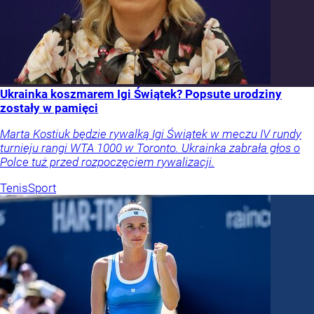
Ukrainka koszmarem Igi Świątek? Popsute urodziny
zostały w pamięci
Marta Kostiuk będzie rywalką Igi Świątek w meczu IV rundy
turnieju rangi WTA 1000 w Toronto. Ukrainka zabrała głos o
Polce tuż przed rozpoczęciem rywalizacji.
Tenis
Sport