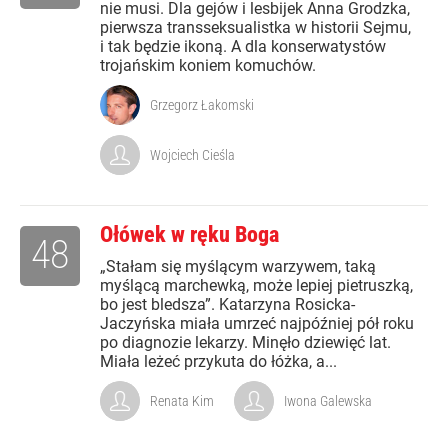
nie musi. Dla gejów i lesbijek Anna Grodzka,
pierwsza transseksualistka w historii Sejmu,
i tak będzie ikoną. A dla konserwatystów
trojańskim koniem komuchów.
Grzegorz Łakomski
Wojciech Cieśla
Ołówek w ręku Boga
48
„Stałam się myślącym warzywem, taką
myślącą marchewką, może lepiej pietruszką,
bo jest bledsza”. Katarzyna Rosicka-
Jaczyńska miała umrzeć najpóźniej pół roku
po diagnozie lekarzy. Minęło dziewięć lat.
Miała leżeć przykuta do łóżka, a...
Renata Kim
Iwona Galewska