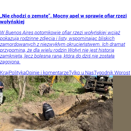
„Nie chodzi o zemstę”. Mocny apel w sprawie ofiar rzezi
wołyńskiej
W Buenos Aires potomkowie ofiar rzezi wołyńskiej wciąż
pokazują rodzinne zdjęcia i listy, wspominając bliskich
zamordowanych z niezwykłym okrucieństwem. Ich dramat
przypomina, że dla wielu rodzin Wołyń nie jest historią
zamkniętą, lecz bolesną raną, która do dziś nie została
zagojona.
Kraj
Polityka
Opinie i komentarze
Tylko u Nas
Tygodnik Wprost