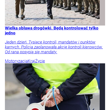
Wielka obława drogówki. Będą kontrolować tylko
jedno
Jeden dzień. Tysiące kontroli, mandatów i punktów
karnych. Policja zaplanowała akcję kontroli kierowców.
Od rana posypią się mandaty.
Motoryzacja
Kraj
Życie