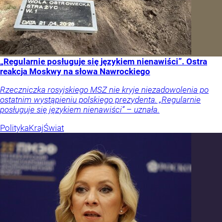
„Regularnie posługuje się językiem nienawiści”. Ostra
reakcja Moskwy na słowa Nawrockiego
Rzeczniczka rosyjskiego MSZ nie kryje niezadowolenia po
ostatnim wystąpieniu polskiego prezydenta. „Regularnie
posługuje się językiem nienawiści” – uznała.
Polityka
Kraj
Świat