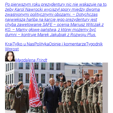
Po pierwszym roku prezydentury nic nie wskazuje na to,
żeby Karol Nawrocki wyciszył spory między dwoma
zwaśnionymi politycznymi obozami. – Dotychczas
największą hańbą na karcie jego prezydentury jest
chyba zawetowanie SAFE – ocenia Mariusz Witczak z
KO. – Mamy głowę państwa, z której możemy być
dumni – kontruje Marek Jakubiak z Rozwoju Plus.
Kraj
Tylko u Nas
Polityka
Opinie i komentarze
Tygodnik
Wprost
Magdalena
Frindt