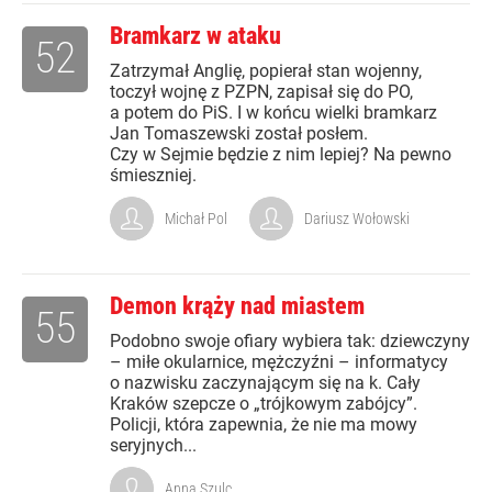
Bramkarz w ataku
52
Zatrzymał Anglię, popierał stan wojenny,
toczył wojnę z PZPN, zapisał się do PO,
a potem do PiS. I w końcu wielki bramkarz
Jan Tomaszewski został posłem.
Czy w Sejmie będzie z nim lepiej? Na pewno
śmieszniej.
Michał Pol
Dariusz Wołowski
Demon krąży nad miastem
55
Podobno swoje ofiary wybiera tak: dziewczyny
– miłe okularnice, mężczyźni – informatycy
o nazwisku zaczynającym się na k. Cały
Kraków szepcze o „trójkowym zabójcy”.
Policji, która zapewnia, że nie ma mowy
seryjnych...
Anna Szulc