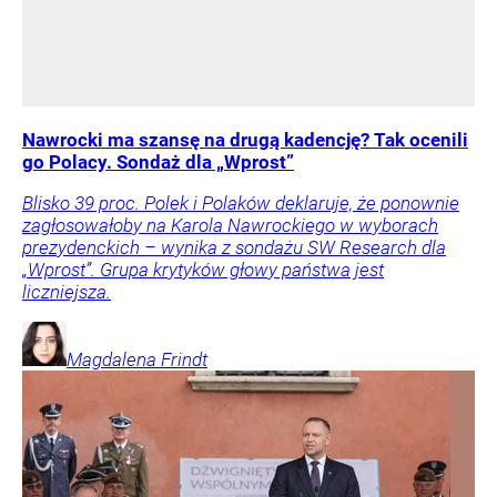
Nawrocki ma szansę na drugą kadencję? Tak ocenili
go Polacy. Sondaż dla „Wprost”
Blisko 39 proc. Polek i Polaków deklaruje, że ponownie
zagłosowałoby na Karola Nawrockiego w wyborach
prezydenckich – wynika z sondażu SW Research dla
„Wprost”. Grupa krytyków głowy państwa jest
liczniejsza.
Magdalena
Frindt