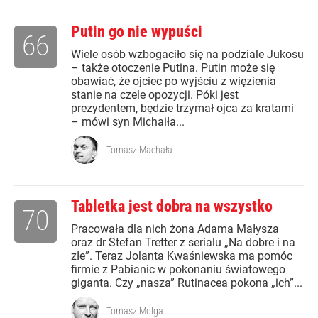
Putin go nie wypuści
66
Wiele osób wzbogaciło się na podziale Jukosu
– także otoczenie Putina. Putin może się
obawiać, że ojciec po wyjściu z więzienia
stanie na czele opozycji. Póki jest
prezydentem, będzie trzymał ojca za kratami
– mówi syn Michaiła...
Tomasz Machała
Tabletka jest dobra na wszystko
70
Pracowała dla nich żona Adama Małysza
oraz dr Stefan Tretter z serialu „Na dobre i na
złe”. Teraz Jolanta Kwaśniewska ma pomóc
firmie z Pabianic w pokonaniu światowego
giganta. Czy „nasza” Rutinacea pokona „ich”...
Tomasz Molga