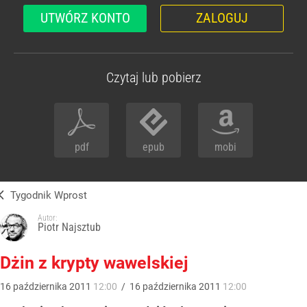
UTWÓRZ KONTO
ZALOGUJ
Czytaj lub pobierz
pdf
epub
mobi
Tygodnik Wprost
Autor:
Piotr Najsztub
Dżin z krypty wawelskiej
16
października
2011
12:00
/
16
października
2011
12:00