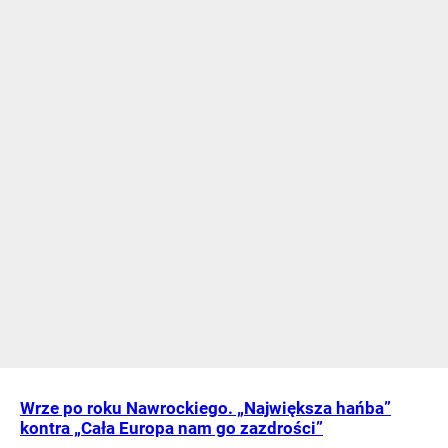
Wrze po roku Nawrockiego. „Największa hańba”
kontra „Cała Europa nam go zazdrości”