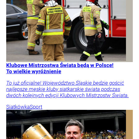
Klubowe Mistrzostwa Świata będą w Polsce!
To wielkie wyróżnienie
To już oficjalne! Województwo Śląskie będzie gościć
najlepsze męskie kluby siatkarskie świata podczas
dwóch kolejnych edycji Klubowych Mistrzostw Świata.
Siatkówka
Sport