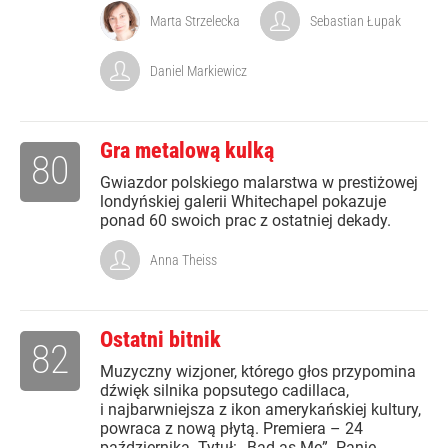
Marta Strzelecka
Sebastian Łupak
Daniel Markiewicz
Gra metalową kulką
80
Gwiazdor polskiego malarstwa w prestiżowej
londyńskiej galerii Whitechapel pokazuje
ponad 60 swoich prac z ostatniej dekady.
Anna Theiss
Ostatni bitnik
82
Muzyczny wizjoner, którego głos przypomina
dźwięk silnika popsutego cadillaca,
i najbarwniejsza z ikon amerykańskiej kultury,
powraca z nową płytą. Premiera – 24
października. Tytuł: „Bad as Me”. Panie