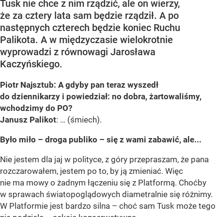
Tusk nie chce z nim rządzić, ale on wierzy,
że za cztery lata sam będzie rządził. A po
następnych czterech będzie koniec Ruchu
Palikota. A w międzyczasie wielokrotnie
wyprowadzi z równowagi Jarosława
Kaczyńskiego.
Piotr Najsztub: A gdyby pan teraz wyszedł
do dziennikarzy i powiedział: no dobra, żartowaliśmy,
wchodzimy do PO?
Janusz Palikot
: … (śmiech).
Było miło – droga publiko – się z wami zabawić, ale...
Nie jestem dla jaj w polityce, z góry przepraszam, że pana
rozczarowałem, jestem po to, by ją zmieniać. Więc
nie ma mowy o żadnym łączeniu się z Platformą. Choćby
w sprawach światopoglądowych diametralnie się różnimy.
W Platformie jest bardzo silna – choć sam Tusk może tego