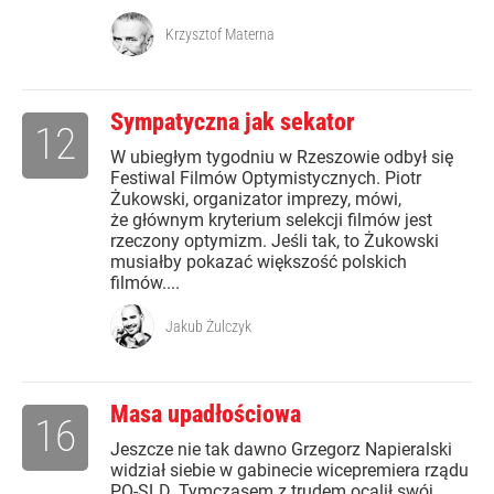
Krzysztof Materna
Sympatyczna jak sekator
12
W ubiegłym tygodniu w Rzeszowie odbył się
Festiwal Filmów Optymistycznych. Piotr
Żukowski, organizator imprezy, mówi,
że głównym kryterium selekcji filmów jest
rzeczony optymizm. Jeśli tak, to Żukowski
musiałby pokazać większość polskich
filmów....
Jakub Żulczyk
Masa upadłościowa
16
Jeszcze nie tak dawno Grzegorz Napieralski
widział siebie w gabinecie wicepremiera rządu
PO-SLD. Tymczasem z trudem ocalił swój