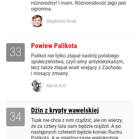
różnorodny! I mam. Różnorodność jego jest
ogromna.
Magdalena Środa
Powiew Palikota
33
Palikot nie tylko złapał nastrój polskiego
społeczeństwa, czyli silny antyklerykalizm,
lecz także złapał wiatr wiejący z Zachodu
i niosący zmiany.
Marcin Król
Dżin z krypty wawelskiej
34
Tusk nie chce z nim rządzić, ale on wierzy,
że za cztery lata sam będzie rządził. A po
następnych czterech będzie koniec Ruchu
Palikota. A w międzyczasie wielokrotnie