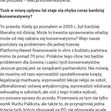
nie podziela – sekcja konserwatywna.
Tusk w miarę upływu lat staje się chyba coraz bardziej
konserwatywny?
To prawda. Kiedy go poznałem w 2005 r., był bardziej
liberalny niż dzisiaj. Może to kwestia sprawowania władzy,
może od niej nabiera się konserwatyzmu? Więc nasze
postulaty są problemem dla jednej trzeciej
Platformy.Nawet finansowanie in vitro z budżetu państwa,
mimo że ponad 70 proc. Polaków tego chce, też będzie
problemem dla Gowina i części tych konserwatystów.
Jeszcze gorzej jest ze związkami partnerskimi. Nie mówię,
że musimy od razu wprowadzić opodatkowanie księży,
legalizację marihuany, wyprowadzić lekcje religii ze szkół,
zliberalizować ustawę antyaborcyjną, wprowadzić edukację
seksualną w szkołach, ale coś z tego trzeba wybrać,
co posuwa sprawy do przodu. Przemawia za tym nie tylko
wynik Ruchu Palikota, ale także to, że przynajmniej jedna
trzecia tych, którzy głosowali na PO, nie głosowała wcale