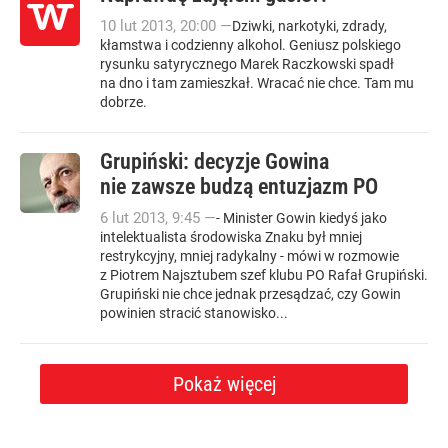
10
lut
2013
,
20:00
—
Dziwki, narkotyki, zdrady,
kłamstwa i codzienny alkohol. Geniusz polskiego
rysunku satyrycznego Marek Raczkowski spadł
na dno i tam zamieszkał. Wracać nie chce. Tam mu
dobrze.
Grupiński: decyzje Gowina
nie zawsze budzą entuzjazm PO
6
lut
2013
,
9:45
—
- Minister Gowin kiedyś jako
intelektualista środowiska Znaku był mniej
restrykcyjny, mniej radykalny - mówi w rozmowie
z Piotrem Najsztubem szef klubu PO Rafał Grupiński.
Grupiński nie chce jednak przesądzać, czy Gowin
powinien stracić stanowisko...
Pokaż więcej