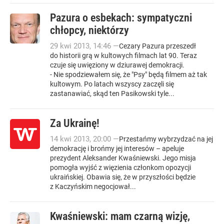
Pazura o esbekach: sympatyczni
chłopcy, niektórzy
29
kwi
2013
,
14:46
—
Cezary Pazura przeszedł
do historii grą w kultowych filmach lat 90. Teraz
czuje się uwięziony w dziurawej demokracji.
- Nie spodziewałem się, że "Psy" będą filmem aż tak
kultowym. Po latach wszyscy zaczęli się
zastanawiać, skąd ten Pasikowski tyle...
Za Ukrainę!
14
kwi
2013
,
20:00
—
Przestańmy wybrzydzać na jej
demokrację i brońmy jej interesów – apeluje
prezydent Aleksander Kwaśniewski. Jego misja
pomogła wyjść z więzienia członkom opozycji
ukraińskiej. Obawia się, że w przyszłości będzie
z Kaczyńskim negocjował...
Kwaśniewski: mam czarną wizję,