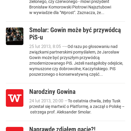
zielonego, czy czerwonego - mówi prezydent
Bronisław Komorowski Piotrowi Najsztubowi
w wywiadzie dla "Wprost". Zaznacza, że...
Smolar: Gowin może być przywódcą
PiS-u
25
lut
2013
,
8:05
—
- Od razu po głosowaniu nad
związkami partnerskimi pomyślałem, że Jarosław
Gowin może być przyszłym przywódcą
zmodernizowanego PiS. Jeżeli nastąpiłoby odejście,
wymuszone czy dobrowolne, Kaczyńskiego. PiS
poszerzonego o konserwatywną część...
Narodziny Gowina
24
lut
2013
,
20:00
—
To ostatnia chwila, żeby Tusk
przestał się martwić o Platformę, a zaczął o Polskę –
ostrzega prof. Aleksander Smolar.
Naprawdę zdjąłem gacie?!