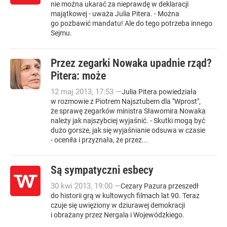
nie można ukarać za nieprawdę w deklaracji
majątkowej - uważa Julia Pitera. - Można
go pozbawić mandatu! Ale do tego potrzeba innego
Sejmu.
Przez zegarki Nowaka upadnie rząd?
Pitera: może
12
maj
2013
,
17:53
—
Julia Pitera powiedziała
w rozmowie z Piotrem Najsztubem dla "Wprost",
że sprawę zegarków ministra Sławomira Nowaka
należy jak najszybciej wyjaśnić. - Skutki mogą być
dużo gorsze, jak się wyjaśnianie odsuwa w czasie
- oceniła i przyznała, że przez...
Są sympatyczni esbecy
30
kwi
2013
,
19:00
—
Cezary Pazura przeszedł
do historii grą w kultowych filmach lat 90. Teraz
czuje się uwięziony w dziurawej demokracji
i obrażany przez Nergala i Wojewódzkiego.