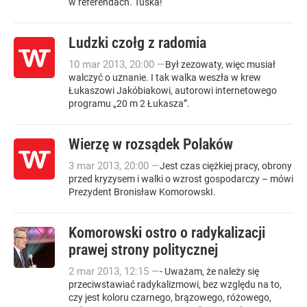
w referendach. Tuska!
Ludzki czołg z radomia
10
mar
2013
,
20:00
—
Był zezowaty, więc musiał
walczyć o uznanie. I tak walka weszła w krew
Łukaszowi Jakóbiakowi, autorowi internetowego
programu „20 m 2 Łukasza”.
Wierzę w rozsądek Polaków
3
mar
2013
,
20:00
—
Jest czas ciężkiej pracy, obrony
przed kryzysem i walki o wzrost gospodarczy – mówi
Prezydent Bronisław KomorowskI.
Komorowski ostro o radykalizacji
prawej strony politycznej
2
mar
2013
,
12:15
—
- Uważam, że należy się
przeciwstawiać radykalizmowi, bez względu na to,
czy jest koloru czarnego, brązowego, różowego,