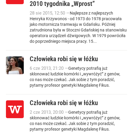
2010 tygodnika „Wprost”
28
sie
2015
,
12:50
—
Najlepsze z najlepszych
Henryka Krzywonos - od 1973 do 1978 pracowała
jako motornicza tramwaju w Gdańsku. Później
zatrudniona była w Stoczni Gdańskiej na stanowisku
operatora urządzeń dźwigowych. W 1979 powróciła
do poprzedniego miejsca pracy. 15...
Człowieka robi się w łóżku
6
cze
2013
,
21:20
—
Genetycy potrafią już
sklonować ludzkie komórki i „wywróżyć” z genów,
co nas może czekać. Jak sobie z tym poradzić,
pytamy profesor genetyki Magdalenę Fikus.
Człowieka robi się w łóżku
2
cze
2013
,
20:00
—
Genetycy potrafią już
sklonować ludzkie komórki i „wywróżyć” z genów,
co nas może czekać. Jak sobie z tym poradzić,
pytamy profesor genetyki Magdalenę Fikus.