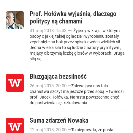
Prof. Hołówka wyjaśnia, dlaczego
politycy są chamami
31
maj
2013
,
15:33
—
- Żyjemy w kraju, w którym
osoby o jakiej takiej ogładzie i wyrobieniu zostały
zepchnięte na bok przez spisek dwóch wielkich sił.
Jedna wielka siła to są ludzie z natury prymitywni,
mający olbrzymią liczbę głosów w wyborach. Druga
siłą są...
Bluzgająca bezsilność
26
maj
2013
,
20:00
—
Zalewająca nas fala
chamstwa szczyt ma jeszcze przed sobą – twierdzi
prof. Jacek Hołówka. Narasta powszechna chęć
do pastwienia się i szkalowania.
Suma zdarzeń Nowaka
12
maj
2013
,
20:00
—
To nieprawda, że posła