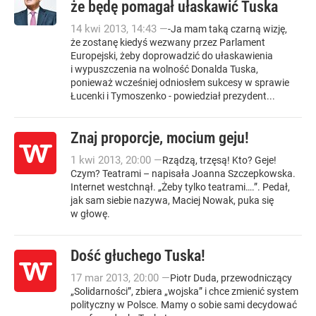
że będę pomagał ułaskawić Tuska
14
kwi
2013
,
14:43
—
-Ja mam taką czarną wizję,
że zostanę kiedyś wezwany przez Parlament
Europejski, żeby doprowadzić do ułaskawienia
i wypuszczenia na wolność Donalda Tuska,
ponieważ wcześniej odniosłem sukcesy w sprawie
Łucenki i Tymoszenko - powiedział prezydent...
Znaj proporcje, mocium geju!
1
kwi
2013
,
20:00
—
Rządzą, trzęsą! Kto? Geje!
Czym? Teatrami – napisała Joanna Szczepkowska.
Internet westchnął. „Żeby tylko teatrami….”. Pedał,
jak sam siebie nazywa, Maciej Nowak, puka się
w głowę.
Dość głuchego Tuska!
17
mar
2013
,
20:00
—
Piotr Duda, przewodniczący
„Solidarności”, zbiera „wojska” i chce zmienić system
polityczny w Polsce. Mamy o sobie sami decydować